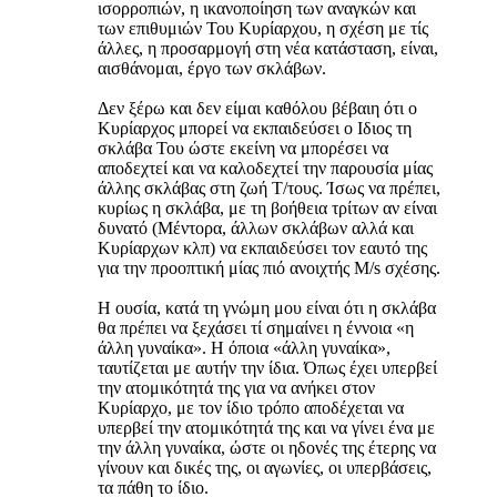
ισορροπιών, η ικανοποίηση των αναγκών και
των επιθυμιών Του Κυρίαρχου, η σχέση με τίς
άλλες, η προσαρμογή στη νέα κατάσταση, είναι,
αισθάνομαι, έργο των σκλάβων.
Δεν ξέρω και δεν είμαι καθόλου βέβαιη ότι ο
Κυρίαρχος μπορεί να εκπαιδεύσει ο Ιδιος τη
σκλάβα Του ώστε εκείνη να μπορέσει να
αποδεχτεί και να καλοδεχτεί την παρουσία μίας
άλλης σκλάβας στη ζωή Τ/τους. Ίσως να πρέπει,
κυρίως η σκλάβα, με τη βοήθεια τρίτων αν είναι
δυνατό (Μέντορα, άλλων σκλάβων αλλά και
Κυρίαρχων κλπ) να εκπαιδεύσει τον εαυτό της
για την προοπτική μίας πιό ανοιχτής M/s σχέσης.
Η ουσία, κατά τη γνώμη μου είναι ότι η σκλάβα
θα πρέπει να ξεχάσει τί σημαίνει η έννοια «η
άλλη γυναίκα». Η όποια «άλλη γυναίκα»,
ταυτίζεται με αυτήν την ίδια. Όπως έχει υπερβεί
την ατομικότητά της για να ανήκει στον
Κυρίαρχο, με τον ίδιο τρόπο αποδέχεται να
υπερβεί την ατομικότητά της και να γίνει ένα με
την άλλη γυναίκα, ώστε οι ηδονές της έτερης να
γίνουν και δικές της, οι αγωνίες, οι υπερβάσεις,
τα πάθη το ίδιο.