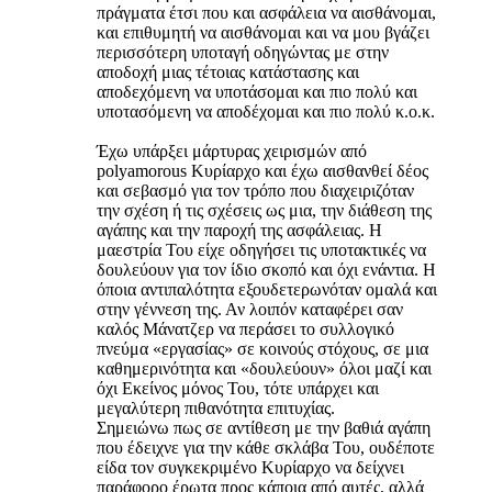
πράγματα έτσι που και ασφάλεια να αισθάνομαι,
και επιθυμητή να αισθάνομαι και να μου βγάζει
περισσότερη υποταγή οδηγώντας με στην
αποδοχή μιας τέτοιας κατάστασης και
αποδεχόμενη να υποτάσομαι και πιο πολύ και
υποτασόμενη να αποδέχομαι και πιο πολύ κ.ο.κ.
Έχω υπάρξει μάρτυρας χειρισμών από
polyamorous Κυρίαρχο και έχω αισθανθεί δέος
και σεβασμό για τον τρόπο που διαχειριζόταν
την σχέση ή τις σχέσεις ως μια, την διάθεση της
αγάπης και την παροχή της ασφάλειας. Η
μαεστρία Του είχε οδηγήσει τις υποτακτικές να
δουλεύουν για τον ίδιο σκοπό και όχι ενάντια. Η
όποια αντιπαλότητα εξουδετερωνόταν ομαλά και
στην γέννεση της. Αν λοιπόν καταφέρει σαν
καλός Μάνατζερ να περάσει το συλλογικό
πνεύμα «εργασίας» σε κοινούς στόχους, σε μια
καθημερινότητα και «δουλεύουν» όλοι μαζί και
όχι Εκείνος μόνος Του, τότε υπάρχει και
μεγαλύτερη πιθανότητα επιτυχίας.
Σημειώνω πως σε αντίθεση με την βαθιά αγάπη
που έδειχνε για την κάθε σκλάβα Του, ουδέποτε
είδα τον συγκεκριμένο Κυρίαρχο να δείχνει
παράφορο έρωτα προς κάποια από αυτές, αλλά