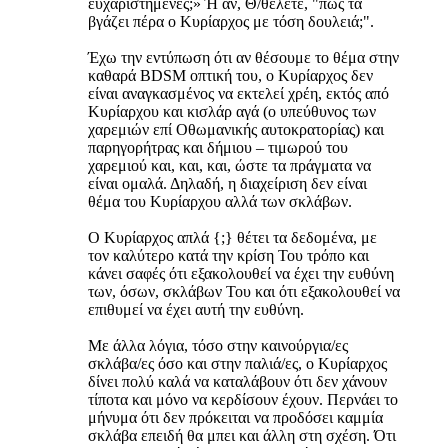
ευχαριστημένες;» Ή αν, Θ/θέλετε, "πώς τα
βγάζει πέρα ο Κυρίαρχος με τόση δουλειά;".
Έχω την εντύπωση ότι αν θέσουμε το θέμα στην
καθαρά BDSM οπτική του, ο Κυρίαρχος δεν
είναι αναγκασμένος να εκτελεί χρέη, εκτός από
Κυρίαρχου και κισλάρ αγά (ο υπεύθυνος των
χαρεμιών επί Οθωμανικής αυτοκρατορίας) και
παρηγορήτρας και δήμιου – τιμωρού του
χαρεμιού και, και, και, ώστε τα πράγματα να
είναι ομαλά. Δηλαδή, η διαχείριση δεν είναι
θέμα του Κυρίαρχου αλλά των σκλάβων.
Ο Κυρίαρχος απλά {;} θέτει τα δεδομένα, με
τον καλύτερο κατά την κρίση Του τρόπο και
κάνει σαφές ότι εξακολουθεί να έχει την ευθύνη
των, όσων, σκλάβων Του και ότι εξακολουθεί να
επιθυμεί να έχει αυτή την ευθύνη.
Με άλλα λόγια, τόσο στην καινούργια/ες
σκλάβα/ες όσο και στην παλιά/ες, ο Κυρίαρχος
δίνει πολύ καλά να καταλάβουν ότι δεν χάνουν
τίποτα και μόνο να κερδίσουν έχουν. Περνάει το
μήνυμα ότι δεν πρόκειται να προδόσει καμμία
σκλάβα επειδή θα μπει και άλλη στη σχέση. Ότι