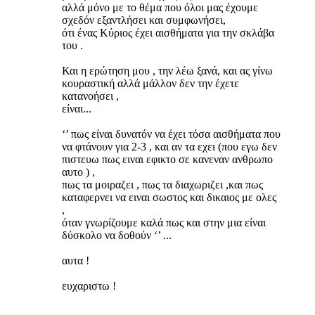
αλλά μόνο με το θέμα που όλοι μας έχουμε
σχεδόν εξαντλήσει και συμφωνήσει,
ότι ένας Κύριος έχει αισθήματα για την σκλάβα
του .
Και η ερώτηση μου , την λέω ξανά, και ας γίνω
κουραστική αλλά μάλλον δεν την έχετε
κατανοήσει ,
είναι...
‘’ πως είναι δυνατόν να έχει τόσα αισθήματα που
να φτάνουν για 2-3 , και αν τα εχει (που εγω δεν
πιστευω πως ειναι εφικτο σε κανεναν ανθρωπο
αυτο ) ,
πως τα μοιραζει , πως τα διαχωριζει ,και πως
καταφερνει να ειναι σωστος και δικαιος με ολες
,
όταν γνωρίζουμε καλά πως και στην μια είναι
δύσκολο να δοθούν ‘’ ...
αυτα !
ευχαριστω !