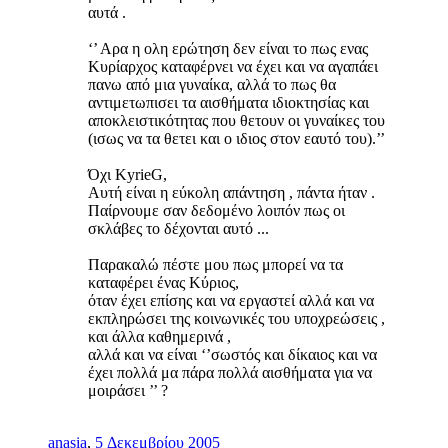
αυτά .
‘’ Αρα η ολη ερώτηση δεν είναι το πως ενας
Κυρίαρχος καταφέρνει να έχει και να αγαπάει
πανω από μια γυναίκα, αλλά το πως θα
αντιμετωπισει τα αισθήματα ιδιοκτησίας και
αποκλειστικότητας που θετουν οι γυναίκες του
(ισως να τα θετει και ο ιδιος στον εαυτό του).’’
Όχι KyrieG,
Αυτή είναι η εύκολη απάντηση , πάντα ήταν .
Παίρνουμε σαν δεδομένο λοιπόν πως οι
σκλάβες το δέχονται αυτό ...
Παρακαλώ πέστε μου πως μπορεί να τα
καταφέρει ένας Κύριος,
όταν έχει επίσης και να εργαστεί αλλά και να
εκπληρώσει της κοινωνικές του υποχρεώσεις ,
και άλλα καθημερινά ,
αλλά και να είναι ‘’σωστός και δίκαιος και να
έχει πολλά μα πάρα πολλά αισθήματα για να
μοιράσει ’’ ?
anasia
,
5 Δεκεμβρίου 2005