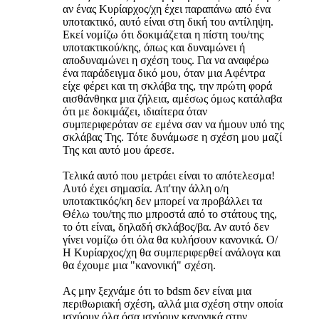
αν ένας Κυρίαρχος/χη έχει παραπάνω από ένα
υποτακτικό, αυτό είναι στη δική του αντίληψη.
Εκεί νομίζω ότι δοκιμάζεται η πίστη του/της
υποτακτικού/κης, όπως και δυναμώνει ή
αποδυναμώνει η σχέση τους. Για να αναφέρω
ένα παράδειγμα δικό μου, όταν μια Αφέντρα
είχε φέρει και τη σκλάβα της, την πρώτη φορά
αισθάνθηκα μια ζήλεια, αμέσως όμως κατάλαβα
ότι με δοκιμάζει, ιδιαίτερα όταν
συμπεριφερόταν σε εμένα σαν να ήμουν υπό της
σκλάβας Της. Τότε δυνάμωσε η σχέση μου μαζί
Της και αυτό μου άρεσε.
Τελικά αυτό που μετράει είναι το απότελεσμα!
Αυτό έχει σημασία. Απ'την άλλη ο/η
υποτακτικός/κη δεν μπορεί να προβάλλει τα
Θέλω του/της πιο μπροστά από το στάτους της,
το ότι είναι, δηλαδή σκλάβος/βα. Αν αυτό δεν
γίνει νομίζω ότι όλα θα κυλήσουν κανονικά. Ο/
Η Κυρίαρχος/χη θα συμπεριφερθεί ανάλογα και
θα έχουμε μια "κανονική" σχέση.
Ας μην ξεχνάμε ότι το bdsm δεν είναι μια
περιθωριακή σχέση, αλλά μια σχέση στην οποία
ισχύουν όλα όσα ισχύουν κανονικά στην