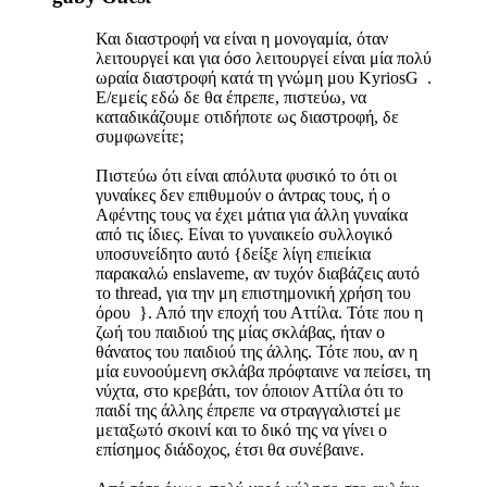
Και διαστροφή να είναι η μονογαμία, όταν
λειτουργεί και για όσο λειτουργεί είναι μία πολύ
ωραία διαστροφή κατά τη γνώμη μου KyriosG .
Ε/εμείς εδώ δε θα έπρεπε, πιστεύω, να
καταδικάζουμε οτιδήποτε ως διαστροφή, δε
συμφωνείτε;
Πιστεύω ότι είναι απόλυτα φυσικό το ότι οι
γυναίκες δεν επιθυμούν ο άντρας τους, ή ο
Αφέντης τους να έχει μάτια για άλλη γυναίκα
από τις ίδιες. Είναι το γυναικείο συλλογικό
υποσυνείδητο αυτό {δείξε λίγη επιείκια
παρακαλώ enslaveme, αν τυχόν διαβάζεις αυτό
το thread, για την μη επιστημονική χρήση του
όρου }. Από την εποχή του Αττίλα. Τότε που η
ζωή του παιδιού της μίας σκλάβας, ήταν ο
θάνατος του παιδιού της άλλης. Τότε που, αν η
μία ευνοούμενη σκλάβα πρόφταινε να πείσει, τη
νύχτα, στο κρεβάτι, τον όποιον Αττίλα ότι το
παιδί της άλλης έπρεπε να στραγγαλιστεί με
μεταξωτό σκοινί και το δικό της να γίνει ο
επίσημος διάδοχος, έτσι θα συνέβαινε.