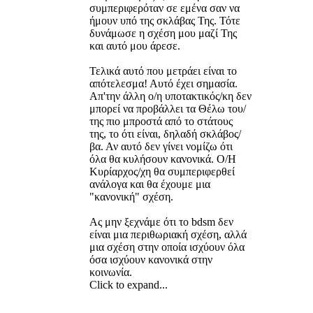
συμπεριφερόταν σε εμένα σαν να
ήμουν υπό της σκλάβας Της. Τότε
δυνάμωσε η σχέση μου μαζί Της
και αυτό μου άρεσε.
Τελικά αυτό που μετράει είναι το
απότελεσμα! Αυτό έχει σημασία.
Απ'την άλλη ο/η υποτακτικός/κη δεν
μπορεί να προβάλλει τα Θέλω του/
της πιο μπροστά από το στάτους
της, το ότι είναι, δηλαδή σκλάβος/
βα. Αν αυτό δεν γίνει νομίζω ότι
όλα θα κυλήσουν κανονικά. Ο/Η
Κυρίαρχος/χη θα συμπεριφερθεί
ανάλογα και θα έχουμε μια
"κανονική" σχέση.
Ας μην ξεχνάμε ότι το bdsm δεν
είναι μια περιθωριακή σχέση, αλλά
μια σχέση στην οποία ισχύουν όλα
όσα ισχύουν κανονικά στην
κοινωνία.
Click to expand...