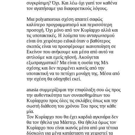
συγκρίσιμη? Όχι. Και λέω όχι γιατί τον καθένα
τον αγαπήσαμε για διαφορετικούς λόγους.
Μια polyamorous σχέση απαιτεί σαφώς
καλύτερο προγραμματισμό και περισσότερη
προσοχή. Όχι μόνο από τον Κυρίαρχο αλλά και
τις υποτακτικές. Η λούμπα του ανταγωνισμού
είναι ότι χειρότερο ειδικά όταν ο βαθύτερος
σκοπός είναι να προσφέρουμε ικανοποίηση σε
Εκείνον που ανήκουμε και μέσα από αυτό να
αντλούμε και εμείς ηδονή. Ακούγεται
εξωπραγματικό? Μα είναι η ουσία της M/s
σχέσης και δεν περιμένει κανείς από την
υποτακτική να το πετύχει μονάχη της. Μέσα από
την σχέση θα οδηγηθεί εκεί.
anasia συμμερίζομαι την επιφύλαξη σου ώς προς
την αυθεντικότητα των συναισθημάτων του
Κυρίαρχου προς όλες τις σκλάβες όπως και την
σωστή διάθεση του χρόνου Του προς την κάθε
μία.
Τον Κυρίαρχο που θα έχει καρδιά αγκινάρα δεν
θα τον ήθελα για Μάστερ. Θα ήθελα όμως τον
Κυρίαρχο που είναι ικανός μέσα από μια τέτοια
δύσκολη για μένα κατάσταση να χειριστεί τα