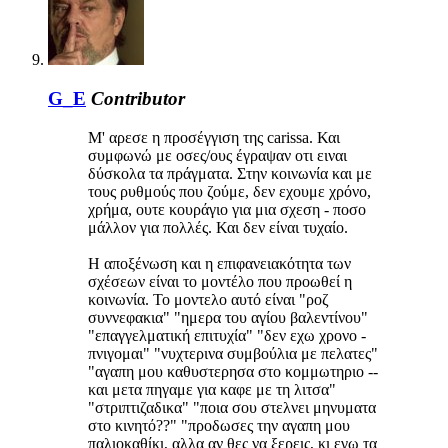
G_E
Contributor
M' αρεσε η προσέγγιση της carissa. Και
συμφωνώ με οσες/ους έγραψαν οτι ειναι
δύσκολα τα πράγματα. Στην κοινωνία και με
τους ρυθμούς που ζούμε, δεν εχουμε χρόνο,
χρήμα, ουτε κουράγιο για μια σχεση - ποσο
μάλλον για πολλές. Και δεν είναι τυχαίο.
Η αποξένωση και η επιφανειακότητα των
σχέσεων είναι το μοντέλο που προωθεί η
κοινωνία. Το μοντελο αυτό είναι "ροζ
συννεφακια" "ημερα του αγίου βαλεντίνου"
"επαγγελματική επιτυχία" "δεν εχω χρονο -
πνιγομαι" "νυχτερινα συμβούλια με πελατες"
"αγαπη μου καθυστερησα στο κομμωτηριο --
και μετα πηγαμε για καφε με τη λιτσα"
"στριπτιζαδικα" "ποια σου στελνει μηνυματα
στο κινητό??" "προδωσες την αγαπη μου
παλιοκαθίκι, αλλα αν θες να ξερεις, κι εγω τα