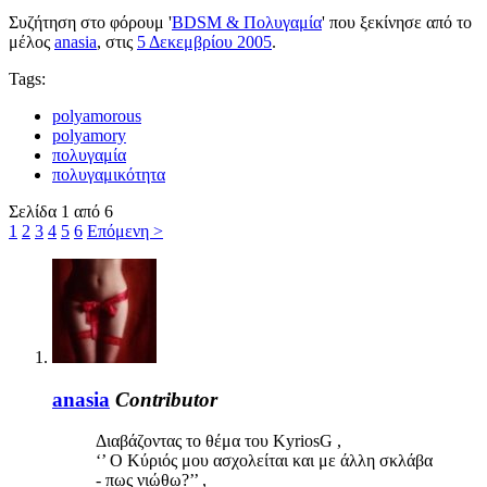
Συζήτηση στο φόρουμ '
BDSM & Πολυγαμία
' που ξεκίνησε από το
μέλος
anasia
, στις
5 Δεκεμβρίου 2005
.
Tags:
polyamorous
polyamory
πολυγαμία
πολυγαμικότητα
Σελίδα 1 από 6
1
2
3
4
5
6
Επόμενη >
anasia
Contributor
Διαβάζοντας το θέμα του KyriosG ,
‘’ Ο Κύριός μου ασχολείται και με άλλη σκλάβα
- πως νιώθω?’’ ,