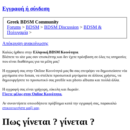
Εγγραφή ή σύνδεση
Greek BDSM Community
Forums
>
BDSM
>
BDSM Discussion
>
BDSM &
Πολυγαμία
>
Απόκρυψη ανακοίνωσης
Καλώς ήρθατε στην
Ελληνική BDSM Κοινότητα
.
Βλέπετε το site μας σαν επισκέπτης και δεν έχετε πρόσβαση σε όλες τις υπηρεσίες
που είναι διαθέσιμες για τα μέλη μας!
Η εγγραφή σας στην Online Κοινότητά μας θα σας επιτρέψει να δημοσιεύσετε νέα
μηνύματα στο forum, να στείλετε προσωπικά μηνύματα σε άλλους χρήστες, να
δημιουργήσετε το προσωπικό σας profile και photo albums και πολλά άλλα.
Η εγγραφή σας είναι γρήγορη, εύκολη και δωρεάν.
Γίνετε μέλος στην Online Κοινότητα.
Αν συναντήσετε οποιοδήποτε πρόβλημα κατά την εγγραφή σας, παρακαλώ
επικοινωνήστε μαζί μας
.
Πως γίνεται ? γίνεται ?