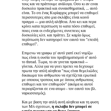
τους και να πράττουμε ανάλογα. Οσο κι αν ειναι
δυσκολο πρακτικά και συναισθηματικά, ... αυτό
είναι. Το οτι ένας Κυρίαρχος μπορεί να επιθυμεί
περισσοτερες απο μια σκλάβες είναι κοινό
πραγμα --- μια απλή αλήθεια. Απο κει και περα
κρίνει κατα περιπτωση το κατα πόσο επιθυμεί,
ποιες ειναι οι ενδεχόμενες συνεπειες και
δυσκολίες κλπ. και πράττει. Σε καμία όμως
περίπτωση δεν κατηγορεί τον εαυτό του "επειδή
επιθυμεί".
Επιμενω να γραφω γι' αυτό γιατί εκεί νομίζω
πως είναι η ουσία του προβληματισμού σ' αυτό
το thread. Τωρα, το αν γινεται πρακτικά --
γίνεται. Αλλα για να γινει πρεπει να δεχτουμε
πρωτα την απλή αληθεια "πως είναι θεμελιώδες
δικαιωμα του ανθρωπου να σχετίζεται ερωτικά
με οποιους τροπους και με όσους ανθρωπους
επιθυμει και τον επιθυμούν" (ακόμα κι αυτοί
περιορίζονται σε ενα ατομο - τον εαυτό του βλ.
ναρκισσισμός).
Και με βαση την απλή αυτή αληθεια και τη φυση
των Μ/s σχεσεων,
η σκλαβα δεν μπορεί σε
καμία περιπτωση να θετει ζητημα