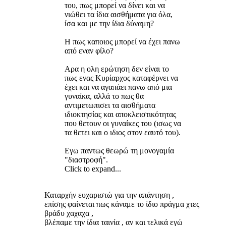
του, πως μπορεί να δίνει και να
νιώθει τα ίδια αισθήματα για όλα,
ίσα και με την ίδια δύναμη?
Η πως καποιος μπορεί να έχει πανω
από εναν φίλο?
Αρα η ολη ερώτηση δεν είναι το
πως ενας Κυρίαρχος καταφέρνει να
έχει και να αγαπάει πανω από μια
γυναίκα, αλλά το πως θα
αντιμετωπισει τα αισθήματα
ιδιοκτησίας και αποκλειστικότητας
που θετουν οι γυναίκες του (ισως να
τα θετει και ο ιδιος στον εαυτό του).
Εγω παντως θεωρώ τη μονογαμία
"διαστροφή".
Click to expand...
Καταρχήν ευχαριστώ για την απάντηση ,
επίσης φαίνεται πως κάναμε το ίδιο πράγμα χτες
βράδυ χαχαχα ,
βλέπαμε την ίδια ταινία , αν και τελικά εγώ