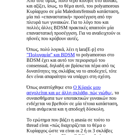
Από τότε όμως, πολύ νερό κύλησε στο αυλάκι,
και αξίζει, ίσως, το θέμα αυτό, του polyamorous
Κυρίαρχου σε μία Maledom/femsub κατάσταση,
μία πιό «επαναστατική» προσέγγιση από την
πλευρά των γυναικών. Για το λόγο που και
πολλές άλλες BDSM πρακτικές απαιτούν μία
επαναστατική προσέγγιση. Για να αναδειχτούν οι
ηδονές που κρύβουν αυτές.
Όπως, πολύ λογικά, λέει η lara[E-p] στο
”Πολυγαμία” και BDSM
το polyamorous στο
BDSM έχει και αυτό τον περιορισμό του
consensual, δηλαδή αν βρίσκεται πέρα από τις
δυνατότητες της σκλάβας να το αποδεχτεί, τότε
δεν είναι απαραίτητο να υπάρχει στη σχέση.
Όπως αναπτύχθηκε στο
Ο Κύριός μου
ασχολείται και με άλλη σκλάβα, πώς νιώθω;
, τα
συναισθήματα των υποτακτικών γυναικών που
ενδέχεται να βρεθούν σε μία τέτοια κατάσταση,
είναι ανάμεικτα και η αποδοχή δύσκολη.
Το ερώτημα που βάζει η anasia σε τούτο το
thread είναι «πώς διαχειρίζεται το θέμα ο
Κυρίαρχος ώστε να είναι οι 2 ή οι 3 σκλάβες