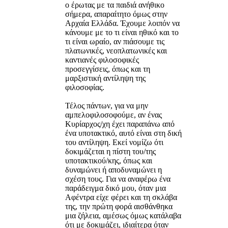
ο έρωτας με τα παιδιά ανήθικο
σήμερα, απαραίτητο όμως στην
Αρχαία Ελλάδα. Έχουμε λοιπόν να
κάνουμε με το τι είναι ηθικό και το
τι είναι ωραίο, αν πιάσουμε τις
πλατωνικές, νεοπλατωνικές και
καντιανές φιλοσοφικές
προσεγγίσεις, όπως και τη
μαρξιστική αντίληψη της
φιλοσοφίας.
Τέλος πάντων, για να μην
αμπελοφιλοσοφούμε, αν ένας
Κυρίαρχος/χη έχει παραπάνω από
ένα υποτακτικό, αυτό είναι στη δική
του αντίληψη. Εκεί νομίζω ότι
δοκιμάζεται η πίστη του/της
υποτακτικού/κης, όπως και
δυναμώνει ή αποδυναμώνει η
σχέση τους. Για να αναφέρω ένα
παράδειγμα δικό μου, όταν μια
Αφέντρα είχε φέρει και τη σκλάβα
της, την πρώτη φορά αισθάνθηκα
μια ζήλεια, αμέσως όμως κατάλαβα
ότι με δοκιμάζει, ιδιαίτερα όταν