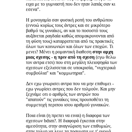
ειχα με το γυμναστή που δεν ηταν λαπάς σαν κι
εσενα".
Η μονογαμία σαν φυσική ροπή του ανθρώπου
(εννοώ κυρίως τους άντρες και σε μικρότερο
βαθμό τις γυναίκες, αν και το ποσοστό τους
αυξάνεται ραγδαία καθώς απομακρυνονται από
τη φύση τους) καταρριπτεται από τις πρακτικές
όλων των κοινωνιών και όλων των εποχών. Τι
μενει? Μένει η ρομαντική διαθεση
στην αρχη
μιας σχεσης - η πριν από τη σχεση
(εγω θελω
τον αντρα ετσι) που στη μεγάλη πλειοψηφία των
σχεσεων εξελισσεται σε υποκρισία, "νυχτερικά
συμβούλια" και "κομμωτηρια".
Δεν εχω γνωρισει αντρα που να μην επιθυμει -
εχω γνωρίσει αντρες που δεν τολμούν. Και μην
ξεχνάμε οτι ο αριθμός των αντρών που
"απατούν" τις γυναίκες τους προυποθέτει τη
συμμετοχή περιπου ισου αριθμού γυναικών.
Ποια είναι (η πρεπει να ειναι) η διαφορα των
σχεσεων bdsm?. H διαφορά έγκειται στην
αμεσότητα, στην αναγνώριση των επιθυμιών,
στην τολμη να λεμε τα πραγματα με τ' ονομά