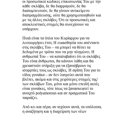
οι προσωπικοί κώδικες επικοινωνίας Του με την
κάθε σκλάβα, δε θα διαρραγούν, δε θα
διαπομπευτούν, δε θα γίνουν αντικείμενο
διαπραγμάτευσης, ούτε θα χρησιμοποιηθούν και
με τις άλλες σκλάβες. Ότι οι προσωπικές και
αποκλειστικές στιγμές θα συνεχίσουν να
υπάρχουν.
Ποιά είναι τα όπλα του Κυρίαρχου για να
λειτουργήσει έτσι; Η ευαισθησία του απένταντι
στις σκλάβες Του – να μπορεί να θέσει τα
δεδομένα με τρόπο που να μην πληγώνει. Η
ανθρωπιά Του – να καταλαβαίνει ότι οι σκλάβες
Του είναι άνθρωποι, θα κάνουν λάθη και θα
χρειαστούν στήριξη για να (ξανα)βρουν τις
ισορρπίες τους ως σκλάβες. Η αγάπη Του για το
είδος γυναίκα – αν δεν λατρεύει αυτά που
βλέπει, ακόμα και στις χειρότερες στιγμές της/
των σκλάβων Του, μόνο και μόνο επειδή αυτές
είναι γυναίκες, τότε ίσως να ξανασκεφτεί το
ανοιχτό polyamorous και αν πραγματικά Του
ταιριάζει.
Από κει και πέρα, αν ισχύουν αυτά, τα υπόλοιπα,
η αναζήτηση και η διαχείριση των νέων