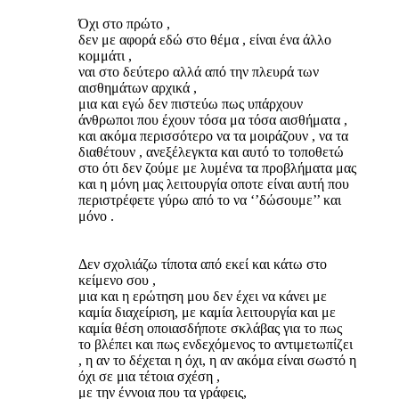
Όχι στο πρώτο ,
δεν με αφορά εδώ στο θέμα , είναι ένα άλλο
κομμάτι ,
ναι στο δεύτερο αλλά από την πλευρά των
αισθημάτων αρχικά ,
μια και εγώ δεν πιστεύω πως υπάρχουν
άνθρωποι που έχουν τόσα μα τόσα αισθήματα ,
και ακόμα περισσότερο να τα μοιράζουν , να τα
διαθέτουν , ανεξέλεγκτα και αυτό το τοποθετώ
στο ότι δεν ζούμε με λυμένα τα προβλήματα μας
και η μόνη μας λειτουργία oποτε είναι αυτή που
περιστρέφετε γύρω από το να ‘’δώσουμε’’ και
μόνο .
Δεν σχολιάζω τίποτα από εκεί και κάτω στο
κείμενο σου ,
μια και η ερώτηση μου δεν έχει να κάνει με
καμία διαχείριση, με καμία λειτουργία και με
καμία θέση οποιασδήποτε σκλάβας για το πως
το βλέπει και πως ενδεχόμενος το αντιμετωπίζει
, η αν το δέχεται η όχι, η αν ακόμα είναι σωστό η
όχι σε μια τέτοια σχέση ,
με την έννοια που τα γράφεις,