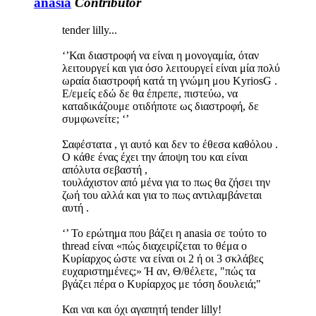
anasia
Contributor
tender lilly...
‘’Και διαστροφή να είναι η μονογαμία, όταν
λειτουργεί και για όσο λειτουργεί είναι μία πολύ
ωραία διαστροφή κατά τη γνώμη μου KyriosG .
Ε/εμείς εδώ δε θα έπρεπε, πιστεύω, να
καταδικάζουμε οτιδήποτε ως διαστροφή, δε
συμφωνείτε; ‘’
Σαφέστατα , γι αυτό και δεν το έθεσα καθόλου .
Ο κάθε ένας έχει την άποψη του και είναι
απόλυτα σεβαστή ,
τουλάχιστον από μένα για το πως θα ζήσει την
ζωή του αλλά και για το πως αντιλαμβάνεται
αυτή .
‘’ Το ερώτημα που βάζει η anasia σε τούτο το
thread είναι «πώς διαχειρίζεται το θέμα ο
Κυρίαρχος ώστε να είναι οι 2 ή οι 3 σκλάβες
ευχαριστημένες;» Ή αν, Θ/θέλετε, "πώς τα
βγάζει πέρα ο Κυρίαρχος με τόση δουλειά;"
Και ναι και όχι αγαπητή tender lilly!