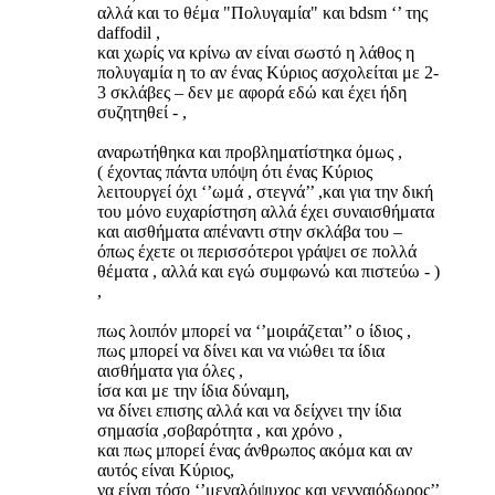
αλλά και το θέμα "Πολυγαμία" και bdsm ‘’ της
daffodil ,
και χωρίς να κρίνω αν είναι σωστό η λάθος η
πολυγαμία η το αν ένας Κύριος ασχολείται με 2-
3 σκλάβες – δεν με αφορά εδώ και έχει ήδη
συζητηθεί - ,
αναρωτήθηκα και προβληματίστηκα όμως ,
( έχοντας πάντα υπόψη ότι ένας Κύριος
λειτουργεί όχι ‘’ωμά , στεγνά’’ ,και για την δική
του μόνο ευχαρίστηση αλλά έχει συναισθήματα
και αισθήματα απέναντι στην σκλάβα του –
όπως έχετε οι περισσότεροι γράψει σε πολλά
θέματα , αλλά και εγώ συμφωνώ και πιστεύω - )
,
πως λοιπόν μπορεί να ‘’μοιράζεται’’ ο ίδιος ,
πως μπορεί να δίνει και να νιώθει τα ίδια
αισθήματα για όλες ,
ίσα και με την ίδια δύναμη,
να δίνει επισης αλλά και να δείχνει την ίδια
σημασία ,σοβαρότητα , και χρόνο ,
και πως μπορεί ένας άνθρωπος ακόμα και αν
αυτός είναι Κύριος,
να είναι τόσο ‘’μεγαλόψυχος και γενναιόδωρος’’