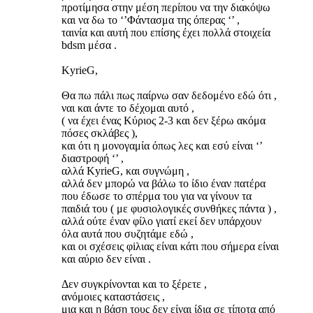
προτίμησα στην μέση περίπου να την διακόψω
και να δω το ‘’Φάντασμα της όπερας ‘’ ,
ταινία και αυτή που επίσης έχει πολλά στοιχεία
bdsm μέσα .
KyrieG,
Θα πω πάλι πως παίρνω σαν δεδομένο εδώ ότι ,
ναι και άντε το δέχομαι αυτό ,
( να έχει ένας Κύριος 2-3 και δεν ξέρω ακόμα
πόσες σκλάβες ),
και ότι η μονογαμία όπως λες και εσύ είναι ‘’
διαστροφή ‘’ ,
αλλά KyrieG, και συγνώμη ,
αλλά δεν μπορώ να βάλω το ίδιο έναν πατέρα
που έδωσε το σπέρμα του για να γίνουν τα
παιδιά του ( με φυσιολογικές συνθήκες πάντα ) ,
αλλά ούτε έναν φίλο γιατί εκεί δεν υπάρχουν
όλα αυτά που συζητάμε εδώ ,
και οι σχέσεις φiλιας είναι κάτι που σήμερα είναι
και αύριο δεν είναι .
Δεν συγκρίνονται και το ξέρετε ,
ανόμοιες καταστάσεις ,
μια και η βάση τους δεν είναι ίδια σε τίποτα από