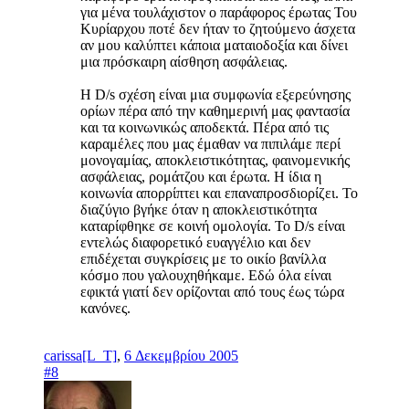
για μένα τουλάχιστον ο παράφορος έρωτας Του
Κυρίαρχου ποτέ δεν ήταν το ζητούμενο άσχετα
αν μου καλύπτει κάποια ματαιοδοξία και δίνει
μια πρόσκαιρη αίσθηση ασφάλειας.
Η D/s σχέση είναι μια συμφωνία εξερεύνησης
ορίων πέρα από την καθημερινή μας φαντασία
και τα κοινωνικώς αποδεκτά. Πέρα από τις
καραμέλες που μας έμαθαν να πιπιλάμε περί
μονογαμίας, αποκλειστικότητας, φαινομενικής
ασφάλειας, ρομάτζου και έρωτα. Η ίδια η
κοινωνία απορρίπτει και επαναπροσδιορίζει. Το
διαζύγιο βγήκε όταν η αποκλειστικότητα
καταρίφθηκε σε κοινή ομολογία. Το D/s είναι
εντελώς διαφορετικό ευαγγέλιο και δεν
επιδέχεται συγκρίσεις με το οικίο βανίλλα
κόσμο που γαλουχηθήκαμε. Εδώ όλα είναι
εφικτά γιατί δεν ορίζονται από τους έως τώρα
κανόνες.
carissa[L_T]
,
6 Δεκεμβρίου 2005
#8