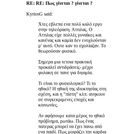
RE: RE: Πως γίνεται ? γίνεται ?
KyriosG said:
Χτες εβλεπα ενα πολύ καλό εργο
στην τηλεόραση. Αττιλας. Ο
Αττιλας είχε πολλές γυναίκες και
κανένας και καμία δεν ενοχλούνταν
μ' αυτό. Ουτε καν το σχολίαζαν. Το
θεωρούσαν φυσικό.
Σημερα μια τετοια πρακτική
προκαλεί αντιδράσεις- μέχρι
φυλακη σε πανε για διγαμία.
Τι είναι το φυσιολογικό? Τι το
ηθικό? Η ηθική της ιδιοκτησίας στη
σχέση, και η "πίστη" κλπ. ανηκουν
σε συγκεκριμενες εποχές και
κοινωνίες.
Αν αφήσουμε κατα μέρος το ηθικό
πρόβλημα, ρωτάω. Πως ένας
πατερας μπορεί να έχει πανω από
ενα παιδί. Πως μοιράζει την καρδια