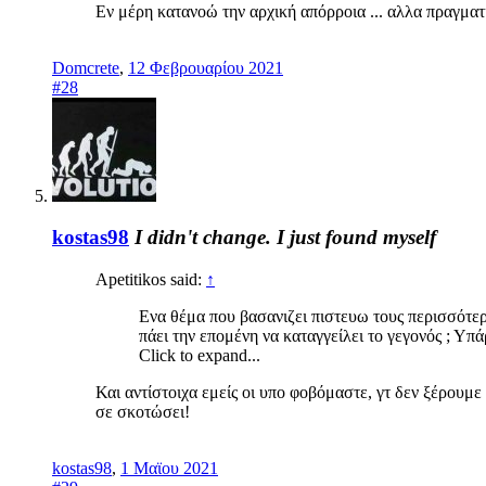
Εν μέρη κατανοώ την αρχική απόρροια ... αλλα πραγματι
Domcrete
,
12 Φεβρουαρίου 2021
#28
kostas98
I didn't change. I just found myself
Apetitikos said:
↑
Ενα θέμα που βασανιζει πιστευω τους περισσότερ
πάει την επομένη να καταγγείλει το γεγονός ; Υπά
Click to expand...
Και αντίστοιχα εμείς οι υπο φοβόμαστε, γτ δεν ξέρουμε
σε σκοτώσει!
kostas98
,
1 Μαϊου 2021