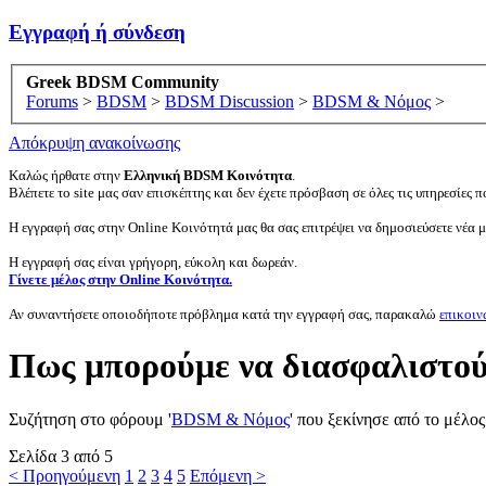
Εγγραφή ή σύνδεση
Greek BDSM Community
Forums
>
BDSM
>
BDSM Discussion
>
BDSM & Νόμος
>
Απόκρυψη ανακοίνωσης
Καλώς ήρθατε στην
Ελληνική BDSM Κοινότητα
.
Βλέπετε το site μας σαν επισκέπτης και δεν έχετε πρόσβαση σε όλες τις υπηρεσίες πο
Η εγγραφή σας στην Online Κοινότητά μας θα σας επιτρέψει να δημοσιεύσετε νέα 
Η εγγραφή σας είναι γρήγορη, εύκολη και δωρεάν.
Γίνετε μέλος στην Online Κοινότητα.
Αν συναντήσετε οποιοδήποτε πρόβλημα κατά την εγγραφή σας, παρακαλώ
επικοιν
Πως μπορούμε να διασφαλιστού
Συζήτηση στο φόρουμ '
BDSM & Νόμος
' που ξεκίνησε από το μέλο
Σελίδα 3 από 5
< Προηγούμενη
1
2
3
4
5
Επόμενη >