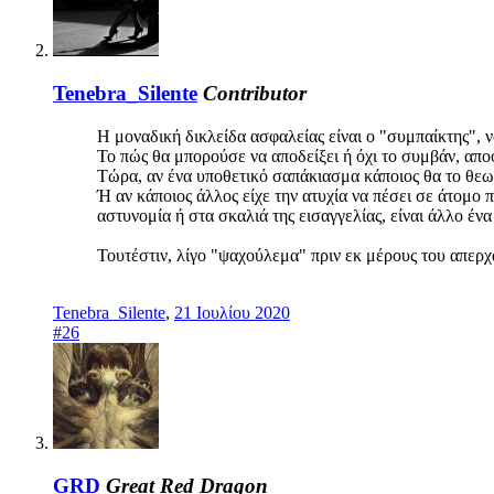
Tenebra_Silente
Contributor
Η μοναδική δικλείδα ασφαλείας είναι ο "συμπαίκτης", 
Το πώς θα μπορούσε να αποδείξει ή όχι το συμβάν, απ
Τώρα, αν ένα υποθετικό σαπάκιασμα κάποιος θα το θεωρ
Ή αν κάποιος άλλος είχε την ατυχία να πέσει σε άτομο 
αστυνομία ή στα σκαλιά της εισαγγελίας, είναι άλλο έ
Τουτέστιν, λίγο "ψαχούλεμα" πριν εκ μέρους του απερχ
Tenebra_Silente
,
21 Ιουλίου 2020
#26
GRD
Great Red Dragon