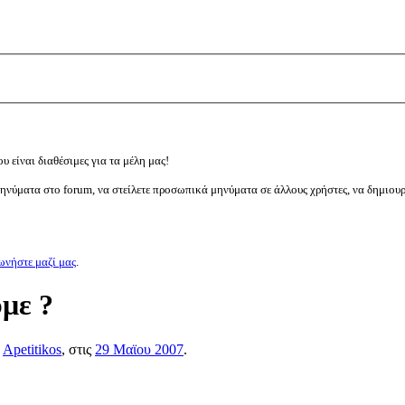
υ είναι διαθέσιμες για τα μέλη μας!
μηνύματα στο forum, να στείλετε προσωπικά μηνύματα σε άλλους χρήστες, να δημιου
ωνήστε μαζί μας
.
με ?
ς
Apetitikos
, στις
29 Μαϊου 2007
.