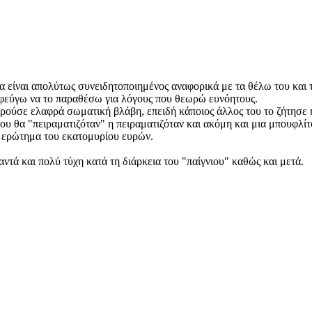
να είναι απολύτως συνειδητοποιημένος αναφορικά με τα θέλω του και 
οφεύγω να το παραθέσω για λόγους που θεωρώ ευνόητους.
ούσε ελαφρά σωματική βλάβη, επειδή κάποιος άλλος του το ζήτησε ή σ
που θα "πειραματιζόταν" η πειραματιζόταν και ακόμη και μια μπουφλί
να ερώτημα του εκατομυρίου ευρών.
αντά και πολύ τύχη κατά τη διάρκεια του "παίγνιου" καθώς και μετά.