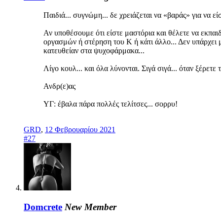
Παιδιά... συγνώμη... δε χρειάζεται να «βαράς» για να εί
Αν υποθέσουμε ότι είστε μαστόρια και θέλετε να εκπαι
οργασμών ή στέρηση του Κ ή κάτι άλλο... Δεν υπάρχει μό
κατευθείαν στα ψυχοφάρμακα...
Λίγο κουλ... και όλα λύνονται. Σιγά σιγά... όταν ξέρετ
Ανδρ(ε)ας
ΥΓ: έβαλα πάρα πολλές τελίτσες... σορρυ!
GRD
,
12 Φεβρουαρίου 2021
#27
Domcrete
New Member