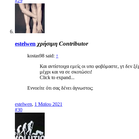
#29
estelwen
χρήσιμη
Contributor
kostas98 said:
↑
Και αντίστοιχα εμείς οι υπο φοβόμαστε, γτ δεν ξ
μέχρι και να σε σκοτώσει!
Click to expand...
Εννοείτε ότι σας δένει άγνωστος;
estelwen
,
1 Μαϊου 2021
#30