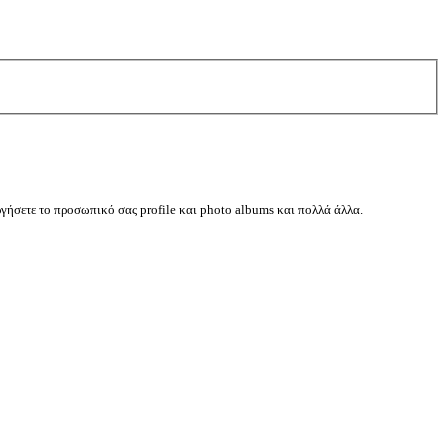
ργήσετε το προσωπικό σας profile και photo albums και πολλά άλλα.