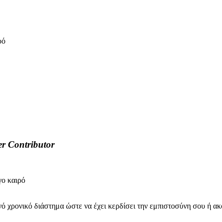
ρό
er
Contributor
γο καιρό
κανό χρονικό διάστημα ώστε να έχει κερδίσει την εμπιστοσύνη σου ή α