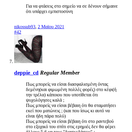
Για να φτάσεις στο σημείο να σε δένουν σήμαινε
ότι υπάρχει εμπιστοσύνη
nikossub93
,
2 Μαϊου 2021
#42
deppie_cd
Regular Member
Πως μπορείς να είσαι διασφαλισμένη όντας
δεμένη(και φιμωμένη πολλές φορές) στο κέφι(ή
την τρέλα) κάποιου που υποτίθεται ότι
ψυχολόγησες καλά ;
Πως μπορείς να είσαι βέβαιη ότι θα σταματήσει
εκεί που ματώνεις ; (και που ίσως κι αυτό να
είναι ήδη πάρα πολύ)
Πως μπορείς να είσαι βέβαιη ότι στο ραντεβού
στο εξοχικό του σπίτι στις ερημιές δεν θα φέρει
άλλους 5-6 να τους "διασκεδάσεις" ;