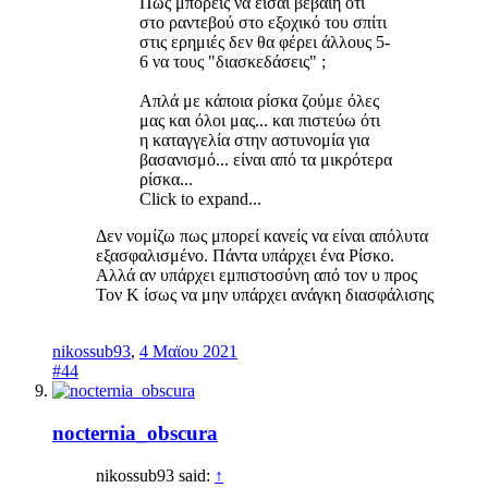
Πως μπορείς να είσαι βέβαιη ότι
στο ραντεβού στο εξοχικό του σπίτι
στις ερημιές δεν θα φέρει άλλους 5-
6 να τους "διασκεδάσεις" ;
Απλά με κάποια ρίσκα ζούμε όλες
μας και όλοι μας... και πιστεύω ότι
η καταγγελία στην αστυνομία για
βασανισμό... είναι από τα μικρότερα
ρίσκα...
Click to expand...
Δεν νομίζω πως μπορεί κανείς να είναι απόλυτα
εξασφαλισμένο. Πάντα υπάρχει ένα Ρίσκο.
Αλλά αν υπάρχει εμπιστοσύνη από τον υ προς
Τον Κ ίσως να μην υπάρχει ανάγκη διασφάλισης
nikossub93
,
4 Μαϊου 2021
#44
nocternia_obscura
nikossub93 said:
↑