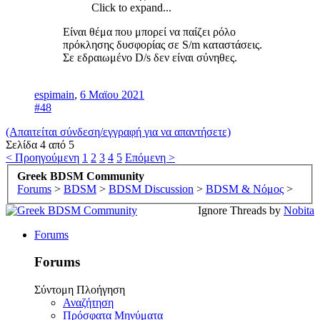
Click to expand...
Είναι θέμα που μπορεί να παίζει ρόλο
πρόκλησης δυσφορίας σε S/m καταστάσεις.
Σε εδραιωμένο D/s δεν είναι σύνηθες.
espimain
,
6 Μαϊου 2021
#48
(Απαιτείται σύνδεση/εγγραφή για να απαντήσετε)
Σελίδα 4 από 5
< Προηγούμενη
1
2
3
4
5
Επόμενη >
Greek BDSM Community
Forums
>
BDSM
>
BDSM Discussion
>
BDSM & Νόμος
>
Ignore Threads by
Nobita
Forums
Forums
Σύντομη Πλοήγηση
Αναζήτηση
Πρόσφατα Μηνύματα