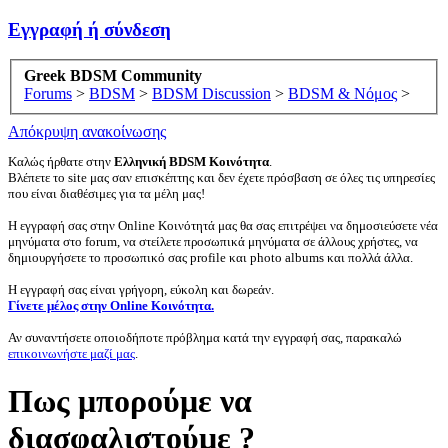
Εγγραφή ή σύνδεση
Greek BDSM Community
Forums
>
BDSM
>
BDSM Discussion
>
BDSM & Νόμος
>
Απόκρυψη ανακοίνωσης
Καλώς ήρθατε στην
Ελληνική BDSM Κοινότητα
.
Βλέπετε το site μας σαν επισκέπτης και δεν έχετε πρόσβαση σε όλες τις υπηρεσίες
που είναι διαθέσιμες για τα μέλη μας!
Η εγγραφή σας στην Online Κοινότητά μας θα σας επιτρέψει να δημοσιεύσετε νέα
μηνύματα στο forum, να στείλετε προσωπικά μηνύματα σε άλλους χρήστες, να
δημιουργήσετε το προσωπικό σας profile και photo albums και πολλά άλλα.
Η εγγραφή σας είναι γρήγορη, εύκολη και δωρεάν.
Γίνετε μέλος στην Online Κοινότητα.
Αν συναντήσετε οποιοδήποτε πρόβλημα κατά την εγγραφή σας, παρακαλώ
επικοινωνήστε μαζί μας
.
Πως μπορούμε να
διασφαλιστούμε ?