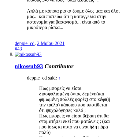
Απλά με κάποια ρίσκα ζούμε όλες μας και όλοι
μας... και πιστεύω ότι η καταγγελία στην
αστυνομία για βασανισμό... είναι από τα
μικρότερα ρίσκα...
deppie_cd
,
2 Μαϊου 2021
#43
nikossub93
Contributor
deppie_cd said:
↑
Πως μπορείς να είσαι
διασφαλισμένη όντας δεμένη(και
φιμωμένη πολλές φορές) στο κέφι(ή
την τρέλα) κάποιου που υποτίθεται
ότι ψυχολόγησες καλά ;
Πως μπορείς να είσαι βέβαιη ότι θα
σταματήσει εκεί που ματώνεις ; (και
που ίσως κι αυτό να είναι ήδη πάρα
πολύ)