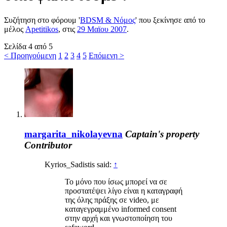
Συζήτηση στο φόρουμ '
BDSM & Νόμος
' που ξεκίνησε από το
μέλος
Apetitikos
, στις
29 Μαϊου 2007
.
Σελίδα 4 από 5
< Προηγούμενη
1
2
3
4
5
Επόμενη >
margarita_nikolayevna
Captain's property
Contributor
Kyrios_Sadistis said:
↑
Το μόνο που ίσως μπορεί να σε
προστατέψει λίγο είναι η καταγραφή
της όλης πράξης σε video, με
καταγεγραμμένο informed consent
στην αρχή και γνωστοποίηση του