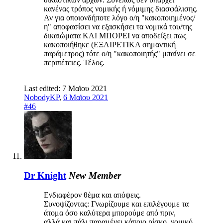
κανένας τρόπος νομικής ή νόμιμης διασφάλισης.
Αν για οποιονδήποτε λόγο ο/η "κακοποιημένος/
η" αποφασίσει να εξασκήσει τα νομικά του/της
δικαιώματα ΚΑΙ ΜΠΟΡΕΙ να αποδείξει πως
κακοποιήθηκε (ΕΞΑΙΡΕΤΙΚΑ σημαντική
παράμετρος) τότε ο/η "κακοποιητής" μπαίνει σε
περιπέτειες. Τέλος.
Last edited:
7 Μαϊου 2021
NobodyKP
,
6 Μαϊου 2021
#46
Dr Knight
New Member
Ενδιαφέρον θέμα και απόψεις.
Συνοψίζοντας: Γνωρίζουμε και επιλέγουμε τα
άτομα όσο καλύτερα μπορούμε από πριν,
αλλά και πάλι παραμένει κάποιο ρίσκο, νομικό