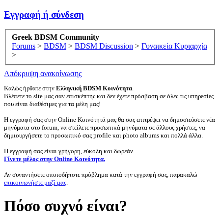
Εγγραφή ή σύνδεση
Greek BDSM Community
Forums
>
BDSM
>
BDSM Discussion
>
Γυναικεία Κυριαρχία
>
Απόκρυψη ανακοίνωσης
Καλώς ήρθατε στην
Ελληνική BDSM Κοινότητα
.
Βλέπετε το site μας σαν επισκέπτης και δεν έχετε πρόσβαση σε όλες τις υπηρεσίες
που είναι διαθέσιμες για τα μέλη μας!
Η εγγραφή σας στην Online Κοινότητά μας θα σας επιτρέψει να δημοσιεύσετε νέα
μηνύματα στο forum, να στείλετε προσωπικά μηνύματα σε άλλους χρήστες, να
δημιουργήσετε το προσωπικό σας profile και photo albums και πολλά άλλα.
Η εγγραφή σας είναι γρήγορη, εύκολη και δωρεάν.
Γίνετε μέλος στην Online Κοινότητα.
Αν συναντήσετε οποιοδήποτε πρόβλημα κατά την εγγραφή σας, παρακαλώ
επικοινωνήστε μαζί μας
.
Πόσο συχνό είναι?