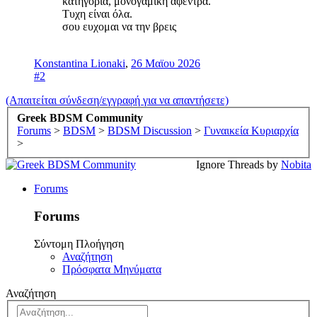
κατηγορία, μονογαμική αφέντρα.
Τυχη είναι όλα.
σου ευχομαι να την βρεις
Konstantina Lionaki
,
26 Μαϊου 2026
#2
(Απαιτείται σύνδεση/εγγραφή για να απαντήσετε)
Greek BDSM Community
Forums
>
BDSM
>
BDSM Discussion
>
Γυναικεία Κυριαρχία
>
Ignore Threads by
Nobita
Forums
Forums
Σύντομη Πλοήγηση
Αναζήτηση
Πρόσφατα Μηνύματα
Αναζήτηση