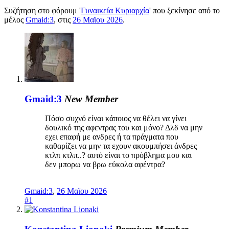
Συζήτηση στο φόρουμ '
Γυναικεία Κυριαρχία
' που ξεκίνησε από το
μέλος
Gmaid:3
, στις
26 Μαϊου 2026
.
Gmaid:3
New Member
Πόσο συχνό είναι κάποιος να θέλει να γίνει
δουλικό της αφεντρας του και μόνο? Δλδ να μην
εχει επαφή με ανδρες ή τα πράγματα που
καθαρίζει να μην τα εχουν ακουμπήσει άνδρες
κτλπ κτλπ..? αυτό είναι το πρόβλημα μου και
δεν μπορω να βρω εύκολα αφέντρα?
Gmaid:3
,
26 Μαϊου 2026
#1