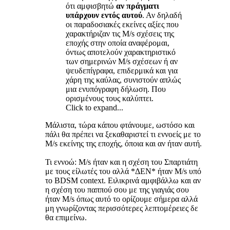
ότι αμφισβητώ
αν πράγματι
υπάρχουν εντός αυτού
. Αν δηλαδή
οι παραδοσιακές εκείνες αξίες που
χαρακτήριζαν τις M/s σχέσεις της
εποχής στην οποία αναφέρομαι,
όντως αποτελούν χαρακτηριστικό
των σημερινών M/s σχέσεων ή αν
ψευδεπίγραφα, επιδερμικά και για
χάρη της καύλας, συνιστούν απλώς
μια ενυπόγραφη δήλωση. Που
ορισμένους τους καλύπτει.
Click to expand...
Μάλιστα, τώρα κάπου φτάνουμε, ωστόσο και
πάλι θα πρέπει να ξεκαθαριστεί τι εννοείς με το
M/s εκείνης της εποχής, όποια και αν ήταν αυτή.
Τι εννοώ: M/s ήταν και η σχέση του Σπαρτιάτη
με τους είλωτές του αλλά *ΔΕΝ* ήταν M/s υπό
το BDSM context. Ειλικρινά αμφιβάλλω και αν
η σχέση του παππού σου με της γιαγιάς σου
ήταν M/s όπως αυτό το ορίζουμε σήμερα αλλά
μη γνωρίζοντας περισσότερες λεπτομέρειες δε
θα επιμείνω.