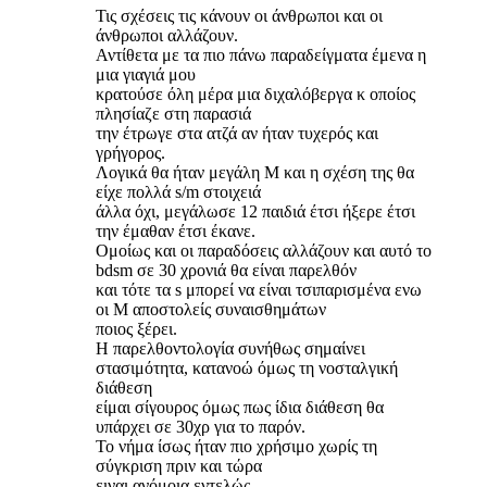
Τις σχέσεις τις κάνουν οι άνθρωποι και οι
άνθρωποι αλλάζουν.
Αντίθετα με τα πιο πάνω παραδείγματα έμενα η
μια γιαγιά μου
κρατούσε όλη μέρα μια διχαλόβεργα κ οποίος
πλησίαζε στη παρασιά
την έτρωγε στα ατζά αν ήταν τυχερός και
γρήγορος.
Λογικά θα ήταν μεγάλη Μ και η σχέση της θα
είχε πολλά s/m στοιχειά
άλλα όχι, μεγάλωσε 12 παιδιά έτσι ήξερε έτσι
την έμαθαν έτσι έκανε.
Ομοίως και οι παραδόσεις αλλάζουν και αυτό το
bdsm σε 30 χρονιά θα είναι παρελθόν
και τότε τα s μπορεί να είναι τσιπαρισμένα ενω
οι Μ αποστολείς συναισθημάτων
ποιος ξέρει.
Η παρελθοντολογία συνήθως σημαίνει
στασιμότητα, κατανοώ όμως τη νοσταλγική
διάθεση
είμαι σίγουρος όμως πως ίδια διάθεση θα
υπάρχει σε 30χρ για το παρόν.
Το νήμα ίσως ήταν πιο χρήσιμο χωρίς τη
σύγκριση πριν και τώρα
ειναι ανόμοια εντελώς.