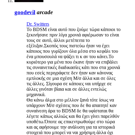
goodevil
arcade
Dr. Switters
Το BDSM είναι αυτό που ζούμε τώρα κάποιοι το
ξεκινήσανε πριν λίγα χρονιά αφιέρωσαν το είναι
τους σε αυτό, άλλοι μετέπειτα το
εξέλιξαν.Σκοπός τους πιστεύω ήταν να έχει
κάποιος που γυρίζουν όλα μέσα στο κεφάλι του
ένα μπουσουλά να ψάξει τι κ αν του κάνει.Το
κυριότερο για μένα που έκανε ήταν να επιβάλει
τις συναινετικές διαδικασίες κάτι που στα χρονιά
που εσείς περιγράφετε δεν ήταν καν κάνονας
εμπλοκής σε μια σχέση Μ/σ άλλα και σε όλες
τις άλλες. Σίγουρα σε κάποιες ναι υπήρχε σε
άλλες γινόταν βίαια και σε άλλες εντελώς
μηχανικά.
Θα κάνω άλμα στο μέλλον ξανά τότε ίσως να
υπάρχουν Μ/σ σχέσεις που δε θα απαιτητέ καν
συναίνεση άρα το BDSM δε θα υφίσταται θα
λέγετε κάπως αλλιώς και θα έχει γίνει παρελθόν
υποθέτω.Όποτε ας επικεντρωθούμε στο τώρα
και ας αφήσουμε την ανάλυση για τα ιστορικά
στοιχειά που μπορεί να ναι χρήσιμη άλλα όχι