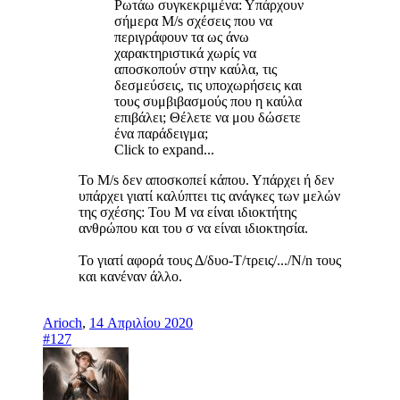
Ρωτάω συγκεκριμένα: Υπάρχουν
σήμερα M/s σχέσεις που να
περιγράφουν τα ως άνω
χαρακτηριστικά χωρίς να
αποσκοπούν στην καύλα, τις
δεσμεύσεις, τις υποχωρήσεις και
τους συμβιβασμούς που η καύλα
επιβάλει; Θέλετε να μου δώσετε
ένα παράδειγμα;
Click to expand...
Το M/s δεν αποσκοπεί κάπου. Υπάρχει ή δεν
υπάρχει γιατί καλύπτει τις ανάγκες των μελών
της σχέσης: Του Μ να είναι ιδιοκτήτης
ανθρώπου και του σ να είναι ιδιοκτησία.
Το γιατί αφορά τους Δ/δυο-Τ/τρεις/.../N/n τους
και κανέναν άλλο.
Arioch
,
14 Απριλίου 2020
#127