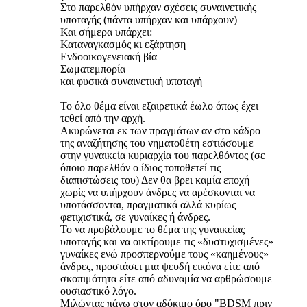
Στο παρελθόν υπήρχαν σχέσεις συναινετικής
υποταγής (πάντα υπήρχαν και υπάρχουν)
Και σήμερα υπάρχει:
Καταναγκασμός κι εξάρτηση
Ενδοοικογενειακή βία
Σωματεμπορία
και φυσικά συναινετική υποταγή
Το όλο θέμα είναι εξαιρετικά έωλο όπως έχει
τεθεί από την αρχή.
Ακυρώνεται εκ των πραγμάτων αν στο κάδρο
της αναζήτησης του νηματοθέτη εστιάσουμε
στην γυναικεία κυριαρχία του παρελθόντος (σε
όποιο παρελθόν ο ίδιος τοποθετεί τις
διαπιστώσεις του) Δεν θα βρει καμία εποχή
χωρίς να υπήρχουν άνδρες να αρέσκονται να
υποτάσσονται, πραγματικά αλλά κυρίως
φετιχιστικά, σε γυναίκες ή άνδρες.
Το να προβάλουμε το θέμα της γυναικείας
υποταγής και να οικτίρουμε τις «δυστυχισμένες»
γυναίκες ενώ προσπερνούμε τους «καημένους»
άνδρες, προστάσει μια ψευδή εικόνα είτε από
σκοπιμότητα είτε από αδυναμία να αρθρώσουμε
ουσιαστικό λόγο.
Μιλώντας πάνω στον αδόκιμο όρο "BDSM πριν