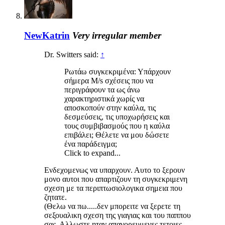
NewKatrin
Very irregular member
Dr. Switters said:
↑
Ρωτάω συγκεκριμένα: Υπάρχουν
σήμερα M/s σχέσεις που να
περιγράφουν τα ως άνω
χαρακτηριστικά χωρίς να
αποσκοπούν στην καύλα, τις
δεσμεύσεις, τις υποχωρήσεις και
τους συμβιβασμούς που η καύλα
επιβάλει; Θέλετε να μου δώσετε
ένα παράδειγμα;
Click to expand...
Eνδεχομενως να υπαρχουν. Αυτο το ξερουν
μονο αυτοι που απαρτιζουν τη συγκεκριμενη
σχεση με τα περιπτωσιολογικα σημεια που
ζητατε.
(Θελω να πω.....δεν μπορειτε να ξερετε τη
σεξουαλικη σχεση της γιαγιας και του παππου
σας. Αλλωστε ηταν απαγορευμενες τετοιες