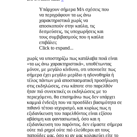
Υπάρχουν σήμερα M/s σχέσεις που
να περιγράφουν τα ως άνω
χαρακτηριστικά χωρίς να
αποσκοπούν στην καύλα, τις
δεσμεύσεις, τις υποχωρήσεις και
τους συμβιβασμούς που η καύλα
επιβάλει;
Click to expand...
χωρίς να υποστηρίζω πως κατάλαβα ποιά είναι
«τα ως άνω χαρακτηριστικά», υποθέτωντας
μόνον, με μεγάλο κίνδυνο, οτι υπονοείτε πως
σήμερα έχει μεγάλο μερίδιο η ηδονοθηρία ή
τέλος πάντων μιά αποσπασματική προσήλωση
στις εκδηλώσεις, ενω κάποτε στο παρελθόν
ήταν πιό συνεκτικές οι εκδηλώσεις με το
περιεχόμενο, θα επισημάνω πως δεν υπάρχει
καμμιά ένδειξη που να προσδίδει βασιμότητα σε
πιθανό τέτοιο ισχυρισμό, και κυρίως πως η
εξιδανίκευση του παρελθόντος είναι εξίσου
αβάσιμη και φαντασιωτική, όσο και η
εξιδανίκευση του παρόντος. δεν είμαστε σήμερα
ούτε πιό ρηχοί ούτε πιό ελεύθεροι απ τους
παπούδες μας, όσο κι αν μας κολακεύει είτε το