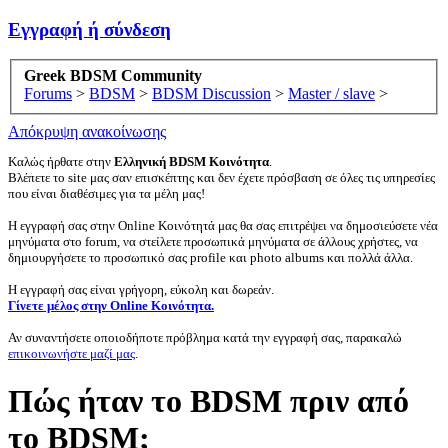
Εγγραφή ή σύνδεση
Greek BDSM Community
Forums
>
BDSM
>
BDSM Discussion
>
Master / slave
>
Απόκρυψη ανακοίνωσης
Καλώς ήρθατε στην
Ελληνική BDSM Κοινότητα
.
Βλέπετε το site μας σαν επισκέπτης και δεν έχετε πρόσβαση σε όλες τις υπηρεσίες
που είναι διαθέσιμες για τα μέλη μας!
Η εγγραφή σας στην Online Κοινότητά μας θα σας επιτρέψει να δημοσιεύσετε νέα
μηνύματα στο forum, να στείλετε προσωπικά μηνύματα σε άλλους χρήστες, να
δημιουργήσετε το προσωπικό σας profile και photo albums και πολλά άλλα.
Η εγγραφή σας είναι γρήγορη, εύκολη και δωρεάν.
Γίνετε μέλος στην Online Κοινότητα.
Αν συναντήσετε οποιοδήποτε πρόβλημα κατά την εγγραφή σας, παρακαλώ
επικοινωνήστε μαζί μας
.
Πώς ήταν το BDSM πριν από
το BDSM;