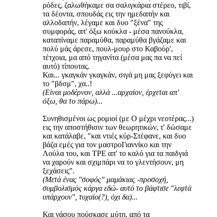
ρόδες, ζαλωθήκαμε σα σαλιγκάρια στέρεο, τιβί,
τα δέοντα, σπουδάς εις την ημεδαπήν και
αλλοδαπήν, λέγαμε και δυο "ξένα" της
συμφοράς, απ' όξω κούκλα - μέσα πανούκλα,
καταπίναμε παραμύθα, παραμύθα βγάζαμε και
πολύ μάς άρεσε, πουλ-μουρ στο Καβούρ',
τέτχοια, μα από τηγανίτα (μέσα μας πα να πεί
αυτό) τίπουτας.
Και... γκαγκάν γκαγκάν, σιγά μη μας ξεφύγει και
το "βδσμ", χα..!
(Είναι μοδέρνον, αλλά ...αρχαίον, έρχεται απ'
όξω, θα το πάρω)...
Συνηθισμένoι ως ρομιοί (με Ο μέχρι νεοτέρας...)
εις την αποστήθισιν των θεωρητικών, τ' δώσαμε
και κατάλαβε, "και ντιές κύρ-Στέφανε, και δυο
βάζα εμές για τον μαστροΓιαννίκο και την
Λούλα του, και ΤΡΕ απ' το καλό για τα παιδγιά
να χαρούν και σχιμπάρι να το γλεντήσουν, μη
ξεχάσεις".
(Μετά ένας "σοφός" μαμάκιας -προσοχή,
συμβολισμός κάργα εδώ- αυτό το βάφτισε "λεφτά
υπάρχουν", τυχαίο(?), όχι δα)...
Και νάσου πούσκασε μύτη, από τα