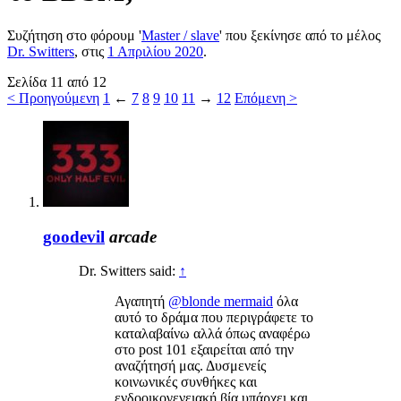
Συζήτηση στο φόρουμ '
Master / slave
' που ξεκίνησε από το μέλος
Dr. Switters
, στις
1 Απριλίου 2020
.
Σελίδα 11 από 12
< Προηγούμενη
1
←
7
8
9
10
11
→
12
Επόμενη >
goodevil
arcade
Dr. Switters said:
↑
Αγαπητή
@blonde mermaid
όλα
αυτό το δράμα που περιγράφετε το
καταλαβαίνω αλλά όπως αναφέρω
στο post 101 εξαιρείται από την
αναζήτησή μας. Δυσμενείς
κοινωνικές συνθήκες και
ενδοοικογενειακή βία υπάρχει και