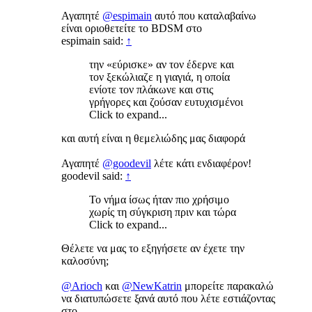
Αγαπητέ
@espimain
αυτό που καταλαβαίνω
είναι οριοθετείτε το BDSM στο
espimain said:
↑
την «εύρισκε» αν τον έδερνε και
τον ξεκώλιαζε η γιαγιά, η οποία
ενίοτε τον πλάκωνε και στις
γρήγορες και ζούσαν ευτυχισμένοι
Click to expand...
και αυτή είναι η θεμελιώδης μας διαφορά
Αγαπητέ
@goodevil
λέτε κάτι ενδιαφέρον!
goodevil said:
↑
Το νήμα ίσως ήταν πιο χρήσιμο
χωρίς τη σύγκριση πριν και τώρα
Click to expand...
Θέλετε να μας το εξηγήσετε αν έχετε την
καλοσύνη;
@Arioch
και
@NewKatrin
μπορείτε παρακαλώ
να διατυπώσετε ξανά αυτό που λέτε εστιάζοντας
στο