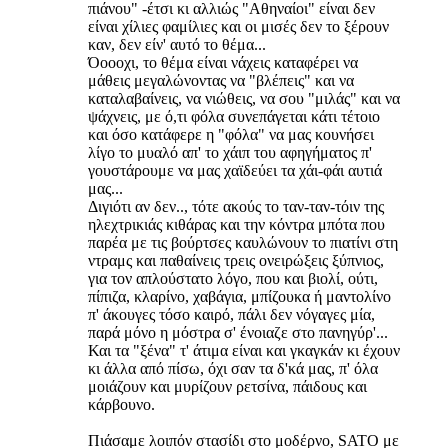
πιάνου" -έτσι κι αλλιώς "Αθηναίοι" είναι δεν
είναι χίλιες φαμίλιες και οι μισές δεν το ξέρουν
καν, δεν είν' αυτό το θέμα...
Όοοοχι, το θέμα είναι νάχεις καταφέρει να
μάθεις μεγαλώνοντας να "βλέπεις" και να
καταλαβαίνεις, να νιώθεις, να σου "μιλάς" και να
ψάχνεις, με ό,τι φόλα συνεπάγεται κάτι τέτοιο
και όσο κατάφερε η "φόλα" να μας κουνήσει
λίγο το μυαλό απ' το χάιπ του αφηγήματος π'
γουστάρουμε να μας χαϊδεύει τα χάι-φάι αυτιά
μας...
Διγιότι αν δεν.., τότε ακούς το ταν-ταν-τόιν της
ηλεχτρικιάς κιθάρας και την κόντρα μπότα που
παρέα με τις βούρτσες καυλώνουν το πιατίνι στη
ντραμς και παθαίνεις τρεις ονειρώξεις ξύπνιος,
για τον απλούστατο λόγο, που και βιολί, ούτι,
πίπιζα, κλαρίνο, χαβάγια, μπίζουκα ή μαντολίνο
π' άκουγες τόσο καιρό, πάλι δεν νόγαγες μία,
παρά μόνο η μόστρα σ' ένοιαζε στο πανηγύρ'...
Και τα "ξένα" τ' άτιμα είναι και γκαγκάν κι έχουν
κι άλλα από πίσω, όχι σαν τα δ'κά μας, π' όλα
μοιάζουν και μυρίζουν ρετσίνα, πάιδους και
κάρβουνο.
Πιάσαμε λοιπόν στασίδι στο μοδέρνο, SATO με