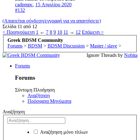
cadpmpc
,
15 Απριλίου 2020
#132
(Απαιτείται σύνδεση/εγγραφή για να απαντήσετε)
Σελίδα 11 από 12
< Προηγούμενη
1
←
7
8
9
10
11
→
12
Επόμενη >
Greek BDSM Community
Forums
>
BDSM
>
BDSM Discussion
>
Master / slave
>
Ignore Threads by
Nobita
Forums
Forums
Σύντομη Πλοήγηση
Αναζήτηση
Πρόσφατα Μηνύματα
Αναζήτηση
Αναζήτηση μόνο τίτλων