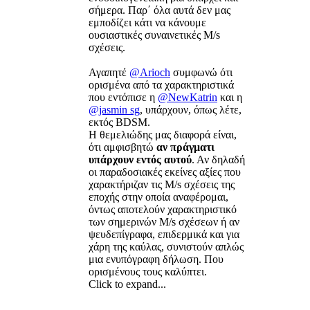
σήμερα. Παρ΄ όλα αυτά δεν μας
εμποδίζει κάτι να κάνουμε
ουσιαστικές συναινετικές M/s
σχέσεις.
Αγαπητέ
@Arioch
συμφωνώ ότι
ορισμένα από τα χαρακτηριστικά
που εντόπισε η
@NewKatrin
και η
@jasmin sg
, υπάρχουν, όπως λέτε,
εκτός BDSM.
Η θεμελιώδης μας διαφορά είναι,
ότι αμφισβητώ
αν πράγματι
υπάρχουν εντός αυτού
. Αν δηλαδή
οι παραδοσιακές εκείνες αξίες που
χαρακτήριζαν τις M/s σχέσεις της
εποχής στην οποία αναφέρομαι,
όντως αποτελούν χαρακτηριστικό
των σημερινών M/s σχέσεων ή αν
ψευδεπίγραφα, επιδερμικά και για
χάρη της καύλας, συνιστούν απλώς
μια ενυπόγραφη δήλωση. Που
ορισμένους τους καλύπτει.
Click to expand...