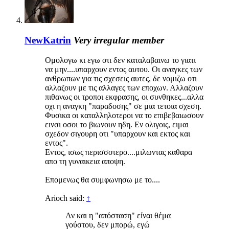
NewKatrin
Very irregular member
Ομολογω κι εγω οτι δεν καταλαβαινω το γιατι
να μην....υπαρχουν εντος αυτου. Οι αναγκες των
ανθρωπων για τις σχεσεις αυτες, δε νομιζω οτι
αλλαζουν με τις αλλαγες των εποχων. Αλλαζουν
πιθανως οι τροποι εκφρασης, οι συνθηκες...αλλα
οχι η αναγκη "παραδοσης" σε μια τετοια σχεση.
Φυσικα οι καταλληλοτεροι να το επιβεβαιωσουν
εινσι οσοι το βιωνουν ηδη. Εν ολιγοις, ειμαι
σχεδον σιγουρη οτι "υπαρχουν και εκτος και
εντος".
Εντος, ισως περισσοτερο....μιλωντας καθαρα
απο τη γυναικεια αποψη.
Επομενως θα συμφωνησω με το....
Arioch said:
↑
Αν και η "απόσταση" είναι θέμα
γούστου, δεν μπορώ, εγώ