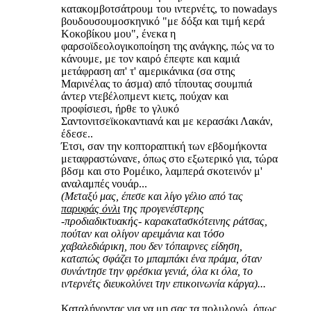
κατακομβοτσάτρουμ του ιντερνέτς, το nowadays
βουδουσουμοσκηνικό "με δόξα και τιμή κερά
Κοκοβίκου μου", ένεκα η
φαρσοϊδεολογικοποίηση της ανάγκης, πώς να το
κάνουμε, με τον καιρό έπεφτε και καμιά
μετάφραση απ' τ' αμερικάνικα (σα στης
Μαρινέλας το άσμα) από τίπουτας σουμπιά
άντερ ντεβέλοπμεντ κιετς, πούχαν και
προφίσιεσι, ήρθε το γλυκό
Σαντονιτσεϊκοκαντιανά και με κερασάκι Λακάν,
έδεσε..
Έτσι, σαν την κοπτοραπτική των εβδομήκοντα
μεταφραστώνανε, όπως στο εξωτερικό για, τώρα
βδσμ και στο Ρομέικο, λαμπερά σκοτεινόν μ'
αναλαμπές νουάρ...
(Μεταξύ μας, έπεσε και λίγο γέλιο από τας
παρυφάς όνλι
της προγενέστερης
-προδιαδικτυακής- καρακατασκότεινης ράτσας,
πούταν και ολίγον αρειμάνια και τόσο
χαβαλεδιάρικη, που δεν τόπαιρνες είδηση,
καταπώς σφάζει το μπαμπάκι ένα πράμα, όταν
συνάντησε την φρέσκια γενιά, όλα κι όλα, το
ιντερνέτς διευκολύνει την επικοινωνία κάργα)...
Καταλήγοντας για να μη σας τα πολυλογώ, όπως