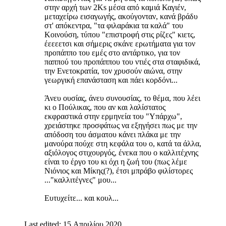
στην αρχή των 2Κs μέσα από καμιά Καγιέν,
μεταχείρω εισαγωγής, ακούγονταν, κανά βράδυ
στ' απόκεντρα, "τα φιλαράκια τα καλά" του
Κοινούση, τύπου "επιστροφή στις ρίζες" κιετς,
έεεεετσι και σήμερις σκάνε ερωτήματα για τον
προπάππο του εμές στο αντάρτικο, για τον
παππού του προπάππου του ντιές στα σταφιδικά,
την Ενετοκρατία, τον χρυσούν αιώνα, στην
γεωργική επανάσταση και πάει κορδόνι...
Άνευ ουσίας, άνευ συνουσίας, το θέμα, που λέει
κι ο Πούλικας, που αν και λαλίστατος
εκφραστικά στην ερμηνεία του "Υπάρχω",
χρειάστηκε προσφάτως να εξηγήσει πως με την
απόδοση του άσματου κάνει πλάκα με την
μανούρα πούχε στη κεφάλα του ο, κατά τα άλλα,
αξιόλογος στιχουργός, ένεκα που ο καλλιτέχνης
είναι το έργο του κι όχι η ζωή του (πως λέμε
Νιόνιος και Μίκης(?), έτσι μπράβο φιλίστορες
..."καλλιτέγνες" μου...
Ευτυχείτε... και κουλ...
Last edited:
15 Απριλίου 2020