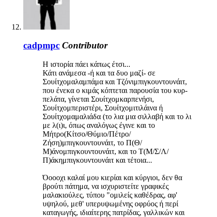
cadpmpc
Contributor
H ιστορία πάει κάπως έτσι...
Κάτι ανάμεσα -ή και τα δυο μαζί- σε
Σουίτχομαλαμπάμα και Τζόνιμπιγκουντουνάιτ,
που ένεκα ο κιμάς κόπτεται παρουσία του κυρ-
πελάτα, γίνεται Σουίτχομκαρπενήσι,
Σουίτχομπεριστέρι, Σουίτχομιτιλάινα ή
Σουίτχομαμαλιάδα (το λια μια σιλλαβή και το λι
με λ(ι)ι, όπως αναλόγως έγινε και το
Μήτρο(Κίτσο/Θύμιο/Πέτρο/
Ζήση)μπιγκουντουνάιτ, το Π(Θ/
Μ)άνομπιγκουντουνάιτ, και το Τ(Μ/Σ/Λ/
Π)άκημπιγκουντουνάιτ και τέτοια...
Όοοοχι καλαί μου κιερίαι και κύργιοι, δεν θα
βρούτι πάτημα, να ισχυριστείτε γραφικές
μαλακιούλες, τύπου "ομιλείς καθέδρας, αφ'
υψηλού, μεθ' υπερυψωμένης οφρύος ή περί
καταγωγής, ιδιαίτερης πατρίδας, γαλλικών και