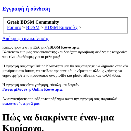
Εγγραφή ή σύνδεση
Greek BDSM Community
Forums
>
BDSM
>
BDSM Εμπειρίες
>
Απόκρυψη ανακοίνωσης
Καλώς ήρθατε στην
Ελληνική BDSM Κοινότητα
.
Βλέπετε το site μας σαν επισκέπτης και δεν έχετε πρόσβαση σε όλες τις υπηρεσίες
που είναι διαθέσιμες για τα μέλη μας!
Η εγγραφή σας στην Online Κοινότητά μας θα σας επιτρέψει να δημοσιεύσετε νέα
μηνύματα στο forum, να στείλετε προσωπικά μηνύματα σε άλλους χρήστες, να
δημιουργήσετε το προσωπικό σας profile και photo albums και πολλά άλλα.
Η εγγραφή σας είναι γρήγορη, εύκολη και δωρεάν.
Γίνετε μέλος στην Online Κοινότητα.
Αν συναντήσετε οποιοδήποτε πρόβλημα κατά την εγγραφή σας, παρακαλώ
επικοινωνήστε μαζί μας
.
Πώς να διακρίνετε έναν-μια
Κυρίαρχο.