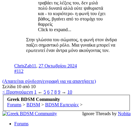
τραβάει τις λέξεις του, δεν μιλά
πολύ δυνατά αλλά ούτε ψιθυριστά
και - το κυριότερο- η φωνή του έχει
βάθος, βγαίνει από το στομάχι του
θαρρείς
Click to expand...
Στην γλώσσα του σώματος, η φωνή στον άνδρα
παίζει σημαντικό ρόλο. Μια γυναίκα μπορεί να
ερωτευτεί έναν άντρα μόνο ακούγοντας τον.
ChrisZab11
,
27 Οκτωβρίου 2024
#112
(Απαιτείται σύνδεση/εγγραφή για να απαντήσετε)
Σελίδα 10 από 10
< Προηγούμενη
1
←
5
6
7
8
9
→
10
Greek BDSM Community
Forums
>
BDSM
>
BDSM Εμπειρίες
>
Ignore Threads by
Nobita
Forums