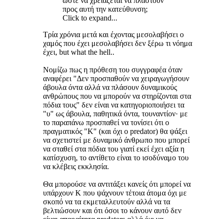
ώστε να χρειάζεται να πλαστούν
προς αυτή την κατεύθυνση;
Click to expand...
Τρία χρόνια μετά και έχοντας μεσολαβήσει ο
χαμός που έχει μεσολαβήσει δεν ξέρω τι νόημα
έχει, but what the hell..
Νομίζω πως η πρόθεση του συγγραφέα όταν
αναφέρει "Δεν προσπαθούν να χειραγωγήσουν
άβουλα όντα αλλά να πλάσουν δυναμικούς
ανθρώπους που να μπορούν να στηρίζονται στα
πόδια τους" δεν είναι να κατηγοριοποιήσει τα
"υ" ως άβουλα, παθητικά όντα, τουναντίον· με
το παραπάνω προσπαθεί να τονίσει ότι ο
πραγματικός "Κ" (και όχι ο predator) θα ψάξει
να σχετιστεί με δυναμικό άνθρωπο που μπορεί
να σταθεί στα πόδια του γιατί εκεί έχει αξία η
κατίσχυση, το αντίθετο είναι το ισοδύναμο του
να κλέβεις εκκλησία.
Θα μπορούσε να αντιτάξει κανείς ότι μπορεί να
υπάρχουν Κ που ψάχνουν τέτοια άτομα όχι με
σκοπό να τα εκμεταλλευτούν αλλά να τα
βελτιώσουν και ότι όσοι το κάνουν αυτό δεν