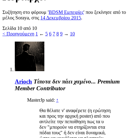
Συζήτηση στο φόρουμ '
BDSM Εμπειρίες
' που ξεκίνησε από το
μέλος
Soraya
, στις
14 Δεκεμβρίου 2015
.
Σελίδα 10 από 10
< Προηγούμενη
1
←
5
6
7
8
9
→
10
Arioch
Τίποτα δεν πάει χαμένο...
Premium
Member
Contributor
MasterJp said:
↑
Θα θέλατε ν' αναφέρετε (η ερώτηση
και προς την αρχική poster) από που
αντλείτε την πεποίθηση πως τα υ
δεν "μπορούν να στηρίζονται στα
πόδια τους" ή δεν είναι δυναμικά,