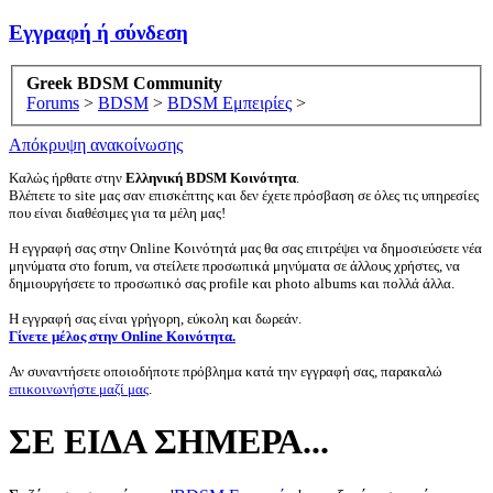
Εγγραφή ή σύνδεση
Greek BDSM Community
Forums
>
BDSM
>
BDSM Εμπειρίες
>
Απόκρυψη ανακοίνωσης
Καλώς ήρθατε στην
Ελληνική BDSM Κοινότητα
.
Βλέπετε το site μας σαν επισκέπτης και δεν έχετε πρόσβαση σε όλες τις υπηρεσίες
που είναι διαθέσιμες για τα μέλη μας!
Η εγγραφή σας στην Online Κοινότητά μας θα σας επιτρέψει να δημοσιεύσετε νέα
μηνύματα στο forum, να στείλετε προσωπικά μηνύματα σε άλλους χρήστες, να
δημιουργήσετε το προσωπικό σας profile και photo albums και πολλά άλλα.
Η εγγραφή σας είναι γρήγορη, εύκολη και δωρεάν.
Γίνετε μέλος στην Online Κοινότητα.
Αν συναντήσετε οποιοδήποτε πρόβλημα κατά την εγγραφή σας, παρακαλώ
επικοινωνήστε μαζί μας
.
ΣΕ ΕΙΔΑ ΣΗΜΕΡΑ...