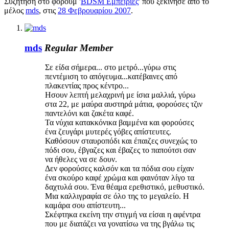
Συζήτηση στο φόρουμ '
BDSM Εμπειρίες
' που ξεκίνησε από το
μέλος
mds
, στις
28 Φεβρουαρίου 2007
.
mds
Regular Member
Σε είδα σήμερα... στο μετρό...γύρω στις
πεντέμιση το απόγευμα...κατέβαινες από
πλακεντίας προς κέντρο...
Ησουν λεπτή μελαχρινή με ίσια μαλλιά, γύρω
στα 22, με μαύρα αυστηρά μάτια, φορούσες τζιν
παντελόνι και ζακέτα καφέ.
Τα νύχια κατακκόνικα βαμμένα και φορούσες
ένα ζευγάρι μυτερές γόβες απίστευτες.
Καθόσουν σταυροπόδι και έπαιζες συνεχώς το
πόδι σου, έβγαζες και έβαζες το παπούτσι σαν
να ήθελες να σε δουν.
Δεν φορούσες καλσόν και τα πόδια σου είχαν
ένα σκούρο καφέ χρώμα και φαινόταν λίγο τα
δαχτυλά σου. Ένα θέαμα ερεθιστικό, μεθυστικό.
Μια καλλιγραφία σε όλο της το μεγαλείο. Η
καμάρα σου απίστευτη...
Σκέφτηκα εκείνη την στιγμή να είσαι η αφέντρα
που με διατάζει να γονατίσω να της βγάλω τις