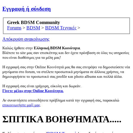
Εγγραφή ή σύνδεση
Greek BDSM Community
Forums
>
BDSM
>
BDSM Τεχνικές
>
Απόκρυψη ανακοίνωσης
Καλώς ήρθατε στην
Ελληνική BDSM Κοινότητα
.
Βλέπετε το site μας σαν επισκέπτης και δεν έχετε πρόσβαση σε όλες τις υπηρεσίες
που είναι διαθέσιμες για τα μέλη μας!
Η εγγραφή σας στην Online Κοινότητά μας θα σας επιτρέψει να δημοσιεύσετε νέα
μηνύματα στο forum, να στείλετε προσωπικά μηνύματα σε άλλους χρήστες, να
δημιουργήσετε το προσωπικό σας profile και photo albums και πολλά άλλα.
Η εγγραφή σας είναι γρήγορη, εύκολη και δωρεάν.
Γίνετε μέλος στην Online Κοινότητα.
Αν συναντήσετε οποιοδήποτε πρόβλημα κατά την εγγραφή σας, παρακαλώ
επικοινωνήστε μαζί μας
.
ΣΠΙΤΙΚΑ ΒΟΗΘΉΜΑΤΑ.....