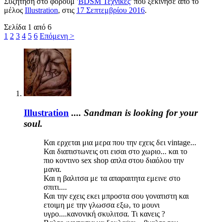
Συζήτηση στο φόρουμ '
BDSM Τεχνικές
' που ξεκίνησε από το
μέλος
Illustration
, στις
17 Σεπτεμβρίου 2016
.
Σελίδα 1 από 6
1
2
3
4
5
6
Επόμενη >
Illustration
.... Sandman is looking for your
soul.
Και ερχεται μια μερα που την εχεις δει vintage...
Και διαπιστωνεις οτι εισαι στο χωριο... και το
πιο κοντινο sex shop απλα στου διαόλου την
μανα.
Και η βαλιτσα με τα απαραιτητα εμεινε στο
σπιτι....
Και την εχεις εκει μπροστα σου γονατιστη και
ετοιμη με την γλωσσα εξω, το μουνι
υγρο....κανονική σκυλιτσα. Τι κανεις ?