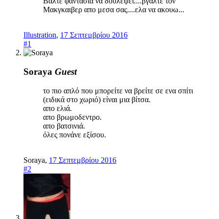
Βαλτε φαντασια να δουλεψει....βγαλτε τον
Μακγκαιβερ απο μεσα σας....ελα να ακουω...
Illustration
,
17 Σεπτεμβρίου 2016
#1
Soraya
Guest
το πιο απλό που μπορείτε να βρείτε σε ενα σπίτι
(ειδικά στο χωριό) είναι μια βίτσα.
απο ελιά.
απο βρωμοδεντρο.
απο βατσινιά.
όλες πονάνε εξίσου.
Soraya
,
17 Σεπτεμβρίου 2016
#2