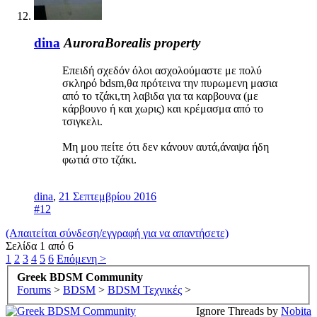
dina
AuroraBorealis property
Επειδή σχεδόν όλοι ασχολούμαστε με πολύ
σκληρό bdsm,θα πρότεινα την πυρωμενη μασια
από το τζάκι,τη λαβιδα για τα καρβουνα (με
κάρβουνο ή και χωρις) και κρέμασμα από το
τσιγκελι.
Μη μου πείτε ότι δεν κάνουν αυτά,άναψα ήδη
φωτιά στο τζάκι.
dina
,
21 Σεπτεμβρίου 2016
#12
(Απαιτείται σύνδεση/εγγραφή για να απαντήσετε)
Σελίδα 1 από 6
1
2
3
4
5
6
Επόμενη >
Greek BDSM Community
Forums
>
BDSM
>
BDSM Τεχνικές
>
Ignore Threads by
Nobita