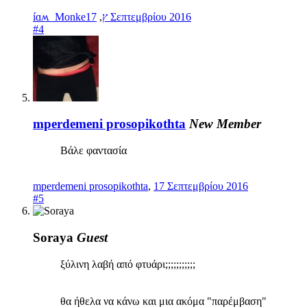
,
íɑʍ_Monkeץ
17 Σεπτεμβρίου 2016
#4
mperdemeni prosopikothta
New Member
Βάλε φαντασία
mperdemeni prosopikothta
,
17 Σεπτεμβρίου 2016
#5
Soraya
Guest
ξύλινη λαβή από φτυάρι;;;;;;;;;;;
θα ήθελα να κάνω και μια ακόμα "παρέμβαση"