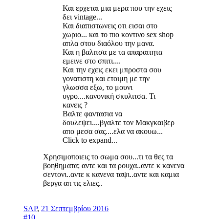
Και ερχεται μια μερα που την εχεις
δει vintage...
Και διαπιστωνεις οτι εισαι στο
χωριο... και το πιο κοντινο sex shop
απλα στου διαόλου την μανα.
Και η βαλιτσα με τα απαραιτητα
εμεινε στο σπιτι....
Και την εχεις εκει μπροστα σου
γονατιστη και ετοιμη με την
γλωσσα εξω, το μουνι
υγρο....κανονική σκυλιτσα. Τι
κανεις ?
Βαλτε φαντασια να
δουλεψει....βγαλτε τον Μακγκαιβερ
απο μεσα σας....ελα να ακουω...
Click to expand...
Χρησιμοποιεις το σωμα σου...τι τα θες τα
βοηθηματα; αντε και τα ρουχα..αντε κ κανενα
σεντονι..αντε κ κανενα ταψι..αντε και καμια
βεργα απ τις ελιες..
SAP
,
21 Σεπτεμβρίου 2016
#10