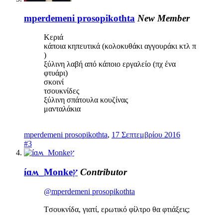
mperdemeni prosopikothta
New Member
Κεριά
κάποια κηπευτικά (κολοκυθάκι αγγουράκι κτλ π
)
ξύλινη λαβή από κάποιο εργαλείο (πχ ένα
φτυάρι)
σκοινί
τσουκνίδες
ξύλινη σπάτουλα κουζίνας
μανταλάκια
mperdemeni prosopikothta
,
17 Σεπτεμβρίου 2016
#3
íɑʍ_Monkeץ
Contributor
@mperdemeni prosopikothta
Tσουκνίδα, γιατί, ερωτικό φίλτρο θα φτιάξεις;