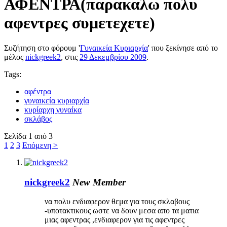
ΑΦΕΝΤΡΑ(παρακαλω πολυ
αφεντρες συμετεχετε)
Συζήτηση στο φόρουμ '
Γυναικεία Κυριαρχία
' που ξεκίνησε από το
μέλος
nickgreek2
, στις
29 Δεκεμβρίου 2009
.
Tags:
αφέντρα
γυναικεία κυριαρχία
κυρίαρχη γυναίκα
σκλάβος
Σελίδα 1 από 3
1
2
3
Επόμενη >
nickgreek2
New Member
να πολυ ενδιαφερον θεμα για τους σκλαβους
-υποτακτικους ωστε να δουν μεσα απο τα ματια
μιας αφεντρας ,ενδιαφερον για τις αφεντρες