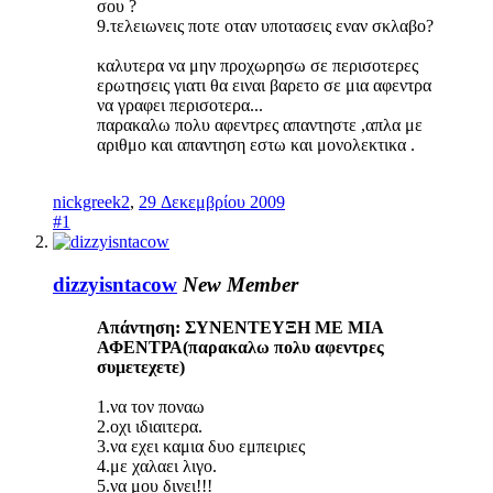
σου ?
9.τελειωνεις ποτε οταν υποτασεις εναν σκλαβο?
καλυτερα να μην προχωρησω σε περισοτερες
ερωτησεις γιατι θα ειναι βαρετο σε μια αφεντρα
να γραφει περισοτερα...
παρακαλω πολυ αφεντρες απαντηστε ,απλα με
αριθμο και απαντηση εστω και μονολεκτικα .
nickgreek2
,
29 Δεκεμβρίου 2009
#1
dizzyisntacow
New Member
Απάντηση: ΣΥΝΕΝΤΕΥΞΗ ΜΕ ΜΙΑ
ΑΦΕΝΤΡΑ(παρακαλω πολυ αφεντρες
συμετεχετε)
1.να τον ποναω
2.οχι ιδιαιτερα.
3.να εχει καμια δυο εμπειριες
4.με χαλαει λιγο.
5.να μου δινει!!!