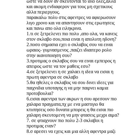
ωστε να δουν αν σκευτονται το ιδιο ολες,αλλα
και ακομη ενδιαφερον για τους μη σχετικους
αλλα περιεργους.
παρακαλω πολυ στις αφεντρες να αφιερωσουν
λιγο χρονο και να απαντησουν στις ερωτησεις
και πανω απο ολα ειληκρινα.
1.τι σε ξετρελενει πιο πολυ ,απο ολα, να κανεις
στον σκλαβο σου,ποια ειναι η απολυτη ηδονη?
2.ποσο σημασια εχει ο σκλαβος σου να ειναι
ωραιος- γυμνασμενος ,παιζει ιδιαιτερο ρολο
στην ικανοποιηση σου?
3.προτιμας ο σκλαβος σου να ειναι εμπειρος η
απειρος ωστε να τον μαθεις εσυ?
4.σε ξετρελενει η σε χαλαει η ιδεα να εισαι η
πρωτη αφεντρα σε σκλαβο
5.θα ηθελες ο σκλαβος να σου δινει ιδεες για
παιχνιδια υποταγης η να μην παιρνει καμια
προτοβουλια?
6.εισαι αφεντρα των ακρων η σου αρεσουν πιο
χαλαρα πραγματα,πχ με ενα μαστιγιο θα
κτυπησεις οσο δυνατα μπορεις η θα εισαι πιο
χαλαρη σκευτομενη να μην φτασεις μεχρι αιμα?
7. σε φτιαχνουν πιο πολυ 2-3 σκλαβοι η
προτιμας εναν?
8.σ αρεσει να εχεις και μια αλλη αφεντρα μαζι