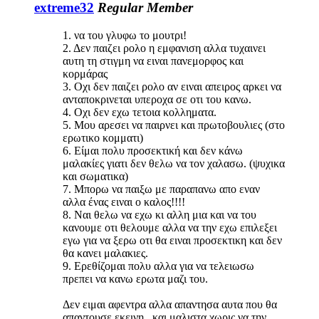
extreme32
Regular Member
1. να του γλυφω το μουτρι!
2. Δεν παιζει ρολο η εμφανιση αλλα τυχαινει
αυτη τη στιγμη να ειναι πανεμορφος και
κορμάρας
3. Οχι δεν παιζει ρολο αν ειναι απειρος αρκει να
ανταποκρινεται υπεροχα σε οτι του κανω.
4. Οχι δεν εχω τετοια κολληματα.
5. Μου αρεσει να παιρνει και πρωτοβουλιες (στο
ερωτικο κομματι)
6. Είμαι πολυ προσεκτική και δεν κάνω
μαλακίες γιατι δεν θελω να τον χαλασω. (ψυχικα
και σωματικα)
7. Μπορω να παιξω με παραπανω απο εναν
αλλα ένας ειναι ο καλος!!!!
8. Ναι θελω να εχω κι αλλη μια και να του
κανουμε οτι θελουμε αλλα να την εχω επιλεξει
εγω για να ξερω οτι θα ειναι προσεκτικη και δεν
θα κανει μαλακιες.
9. Ερεθίζομαι πολυ αλλα για να τελειωσω
πρεπει να κανω ερωτα μαζι του.
Δεν ειμαι αφεντρα αλλα απαντησα αυτα που θα
απαντουσε εκεινη , και μαλιστα χωρις να την