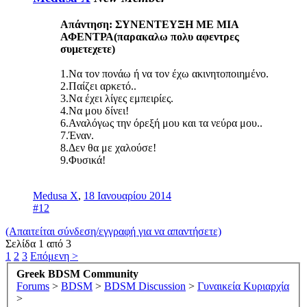
Απάντηση: ΣΥΝΕΝΤΕΥΞΗ ΜΕ ΜΙΑ
ΑΦΕΝΤΡΑ(παρακαλω πολυ αφεντρες
συμετεχετε)
1.Να τον πονάω ή να τον έχω ακινητοποιημένο.
2.Παίζει αρκετό..
3.Να έχει λίγες εμπειρίες.
4.Να μου δίνει!
6.Αναλόγως την όρεξή μου και τα νεύρα μου..
7.Έναν.
8.Δεν θα με χαλούσε!
9.Φυσικά!
Medusa X
,
18 Ιανουαρίου 2014
#12
(Απαιτείται σύνδεση/εγγραφή για να απαντήσετε)
Σελίδα 1 από 3
1
2
3
Επόμενη >
Greek BDSM Community
Forums
>
BDSM
>
BDSM Discussion
>
Γυναικεία Κυριαρχία
>