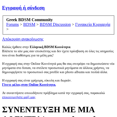
Εγγραφή ή σύνδεση
Greek BDSM Community
Forums
>
BDSM
>
BDSM Discussion
>
Γυναικεία Κυριαρχία
>
Απόκρυψη ανακοίνωσης
Καλώς ήρθατε στην
Ελληνική BDSM Κοινότητα
.
Βλέπετε το site μας σαν επισκέπτης και δεν έχετε πρόσβαση σε όλες τις υπηρεσίες
που είναι διαθέσιμες για τα μέλη μας!
Η εγγραφή σας στην Online Κοινότητά μας θα σας επιτρέψει να δημοσιεύσετε νέα
μηνύματα στο forum, να στείλετε προσωπικά μηνύματα σε άλλους χρήστες, να
δημιουργήσετε το προσωπικό σας profile και photo albums και πολλά άλλα.
Η εγγραφή σας είναι γρήγορη, εύκολη και δωρεάν.
Γίνετε μέλος στην Online Κοινότητα.
Αν συναντήσετε οποιοδήποτε πρόβλημα κατά την εγγραφή σας, παρακαλώ
επικοινωνήστε μαζί μας
.
ΣΥΝΕΝΤΕΥΞΗ ΜΕ ΜΙΑ