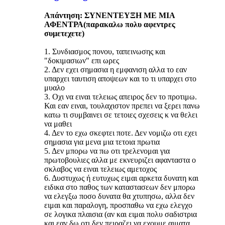
Απάντηση: ΣΥΝΕΝΤΕΥΞΗ ΜΕ ΜΙΑ
ΑΦΕΝΤΡΑ(παρακαλω πολυ αφεντρες
συμετεχετε)
1. Συνδιασμος πονου, ταπεινωσης και
"δοκιμασιων" επι ωρες
2. Δεν εχει σημασια η εμφανιση αλλα το εαν
υπαρχει ταυτιση αποψεων και το τι υπαρχει στο
μυαλο
3. Οχι να ειναι τελειως απειρος δεν το προτιμω.
Και εαν ειναι, τουλαχιστον πρεπει να ξερει πανω
κατω τι συμβαινει σε τετοιες σχεσεις κ να θελει
να μαθει
4. Δεν το εχω σκεφτει ποτε. Δεν νομιζω οτι εχει
σημασια για μενα μια τετοια πρωτια
5. Δεν μπορω να πω οτι τρελενομαι για
πρωτοβουλιες αλλα με εκνευριζει αφανταστα ο
σκλαβος να ειναι τελειως αμετοχος
6. Δυστυχως ή ευτυχως ειμαι αρκετα δυνατη και
ειδικα στο παθος των καταστασεων δεν μπορω
να ελεγξω ποσο δυνατα θα χτυπησω, αλλα δεν
ειμαι και παραλογη, προσπαθω να εχω ελεγχο
σε λογικα πλαισια (αν και ειμαι πολυ σαδιστρια
και εαν δω οτι δεν πειραζει να εχουμε αιματα