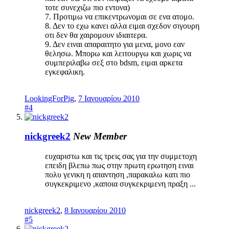
τοτε συνεχιζω πιο εντονα)
7. Προτιμω να επικεντρωνομαι σε ενα ατομο.
8. Δεν το εχω κανει αλλα ειμαι σχεδον σιγουρη
οτι δεν θα χαιρομουν ιδιαιτερα.
9. Δεν ειναι απαραιτητο για μενα, μονο εαν
θελησω. Μπορω και λειτουργω και χωρις να
συμπεριλαβω σεξ στο bdsm, ειμαι αρκετα
εγκεφαλικη.
LookingForPig
,
7 Ιανουαρίου 2010
#4
nickgreek2
New Member
ευχαριστω και τις τρεις σας για την συμμετοχη
επειδη βλεπω πως στην πρωτη ερωτηση ειναι
πολυ γενικη η απαντηση ,παρακαλω κατι πιο
συγκεκριμενο ,καποια συγκεκριμενη πραξη ...
nickgreek2
,
8 Ιανουαρίου 2010
#5