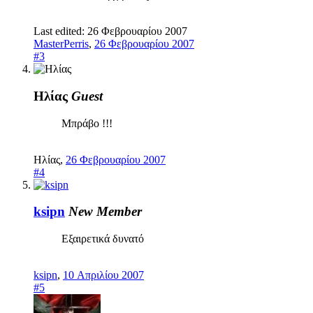
Last edited:
26 Φεβρουαρίου 2007
MasterPerris
,
26 Φεβρουαρίου 2007
#3
Ηλίας
Guest
Μπράβο !!!
Ηλίας
,
26 Φεβρουαρίου 2007
#4
ksipn
New Member
Εξαιρετικά δυνατό
ksipn
,
10 Απριλίου 2007
#5