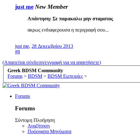
just me
New Member
Απάντηση: Σε παρακαλω μην σταματας
ακρως ενδιαφερουσα η περιγραφή σου...
just me
,
28 Δεκεμβρίου 2013
#8
(Απαιτείται σύνδεση/εγγραφή για να απαντήσετε)
Greek BDSM Community
Forums
>
BDSM
>
BDSM Εμπειρίες
>
Forums
Forums
Σύντομη Πλοήγηση
Αναζήτηση
Πρόσφατα Μηνύματα