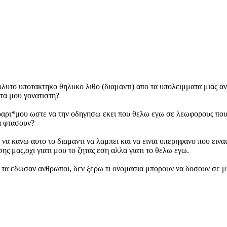
λυτο υποτακτηκο θηλυκο λιθο (διαμαντι) απο τα υπολειμματα μιας αν
τα μου γονατιστη?
φεραρι*μου ωστε να την οδηγησω εκει που θελω εγω σε λεωφορους π
α φτασουν?
ε να κανω αυτο το διαμαντι να λαμπει και να ειναι υπερηφανο που ει
ς μας,οχι γιατι μου το ζητας εση αλλα γιατι το θελω εγω.
λ.π. τα εδωσαν ανθρωποι, δεν ξερω τι ονομασια μπορουν να δοσουν σε