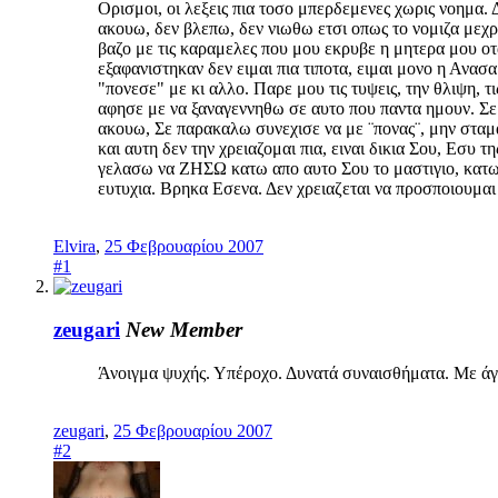
Ορισμοι, οι λεξεις πια τοσο μπερδεμενες χωρις νοημα. 
ακουω, δεν βλεπω, δεν νιωθω ετσι οπως το νομιζα μεχρι
βαζο με τις καραμελες που μου εκρυβε η μητερα μου ο
εξαφανιστηκαν δεν ειμαι πια τιποτα, ειμαι μονο η Ανασ
"πονεσε" με κι αλλο. Παρε μου τις τυψεις, την θλιψη, 
αφησε με να ξαναγεννηθω σε αυτο που παντα ημουν. Σε
ακουω, Σε παρακαλω συνεχισε να με ¨πονας¨, μην σταμ
και αυτη δεν την χρειαζομαι πια, ειναι δικια Σου, Εσ
γελασω να ΖΗΣΩ κατω απο αυτο Σου το μαστιγιο, κατω
ευτυχια. Βρηκα Εσενα. Δεν χρειαζεται να προσποιουμαι
Elvira
,
25 Φεβρουαρίου 2007
#1
zeugari
New Member
Άνοιγμα ψυχής. Υπέροχο. Δυνατά συναισθήματα. Με άγ
zeugari
,
25 Φεβρουαρίου 2007
#2