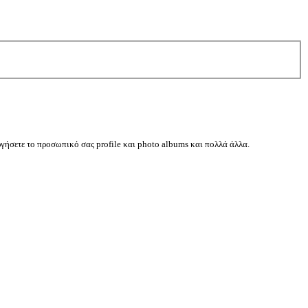
ργήσετε το προσωπικό σας profile και photo albums και πολλά άλλα.