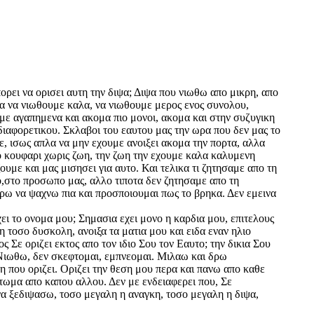
ορει να ορισει αυτη την διψα; Διψα που νιωθω απο μικρη, απο
α να νιωθουμε καλα, να νιωθουμε μερος ενος συνολου,
με αγαπημενα και ακομα πιο μονοι, ακομα και στην συζυγικη
υ διαφορετικου. Σκλαβοι του εαυτου μας την ωρα που δεν μας το
ε, ισως απλα να μην εχουμε ανοιξει ακομα την πορτα, αλλα
νο κουφαρι χωρις ζωη, την ζωη την εχουμε καλα καλυμενη
ουμε και μας μισησει για αυτο. Και τελικα τι ζητησαμε απο τη
το,στο προσωπο μας, αλλο τιποτα δεν ζητησαμε απο τη
ρω να ψαχνω πια και προσποιουμαι πως το βρηκα. Δεν εμεινα
χει το ονομα μου; Σημασια εχει μονο η καρδια μου, επιτελους
η τοσο δυσκολη, ανοιξα τα ματια μου και ειδα εναν ηλιο
ς Σε οριζει εκτος απο τον ιδιο Σου τον Εαυτο; την δικια Σου
 Νιωθω, δεν σκεφτομαι, εμπνεομαι. Μιλαω και δρω
ινη που οριζει. Οριζει την θεση μου περα και πανω απο καθε
ατωμα απο καπου αλλου. Δεν με ενδειαφερει που, Σε
α ξεδιψασω, τοσο μεγαλη η αναγκη, τοσο μεγαλη η διψα,