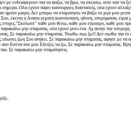
Δεν με ενδειαφερουν πια να ψαξω, να βρω, να σκεφτω, ουτε καν να ξε
 σημερα. Ολα εχουν παρει καινουργιες διαστασεις, ολα εχουν αλλαξει
ταν ημουν μικρη. Δεν μπορω να σταματησω να βαζω το χερι μου μεσα 
α Σου, εκεινη η Ανασα γεματη ικανοποιηση, ηδονη, υπερηφανια, ειμαι
τις ενοχες."Σκοτωσε" καθε μου θελω, καθε μου εγωισμο, καθε μου πρε
 παρακαλω μην σταματας, ολα εχουν γινει ενα. Αχ αυτην την υπεροχ
ατας, Σε παρακαλω μην σταματας. Νιωθω πως ζω!! Δεν νιωθω πια το
υ της εδωσες ζωη Σου ανηκει. Σε παρακαλω μην σταματας, αφησε με ν
 απο Εσενα που μου Εδειξες να ζω, Σε παρακαλω μην σταματας. Βρηκ
 πια. Σε παρακαλω μην σταματησεις.
γιξε.