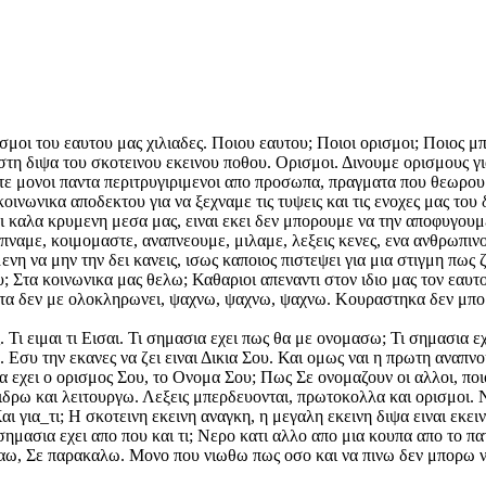
σμοι του εαυτου μας χιλιαδες. Ποιου εαυτου; Ποιοι ορισμοι; Ποιος μπ
τη διψα του σκοτεινου εκεινου ποθου. Ορισμοι. Δινουμε ορισμους γι
τε μονοι παντα περιτρυγιριμενοι απο προσωπα, πραγματα που θεωρου
κοινωνικα αποδεκτου για να ξεχναμε τις τυψεις και τις ενοχες μας το
ει καλα κρυμενη μεσα μας, ειναι εκει δεν μπορουμε να την αποφυγουμ
υπναμε, κοιμομαστε, αναπνεουμε, μιλαμε, λεξεις κενες, ενα ανθρωπι
η να μην την δει κανεις, ισως καποιος πιστεψει για μια στιγμη πως ζ
υ; Στα κοινωνικα μας θελω; Καθαριοι απεναντι στον ιδιο μας τον εαυ
ιποτα δεν με ολοκληρωνει, ψαχνω, ψαχνω, ψαχνω. Κουραστηκα δεν μπο
 Τι ειμαι τι Εισαι. Τι σημασια εχει πως θα με ονομασω; Τι σημασια ε
 Εσυ την εκανες να ζει ειναι Δικια Σου. Και ομως ναι η πρωτη αναπνο
α εχει ο ορισμος Σου, το Ονομα Σου; Πως Σε ονομαζουν οι αλλοι, ποιο
ιδρω και λειτουργω. Λεξεις μπερδευονται, πρωτοκολλα και ορισμοι.
αι για_τι; Η σκοτεινη εκεινη αναγκη, η μεγαλη εκεινη διψα ειναι εκε
σημασια εχει απο που και τι; Νερο κατι αλλο απο μια κουπα απο το π
αω, Σε παρακαλω. Μονο που νιωθω πως οσο και να πινω δεν μπορω ν