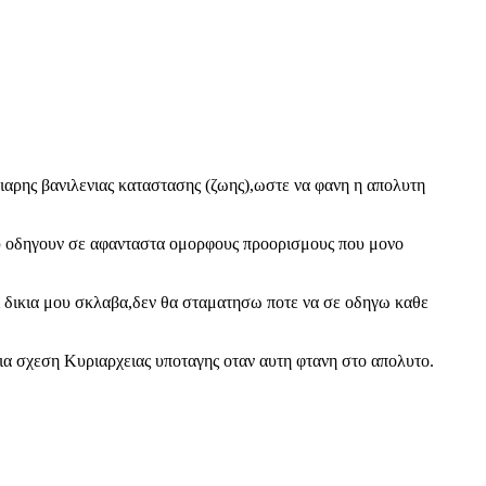
ιαρης βανιλενιας καταστασης (ζωης),ωστε να φανη η απολυτη
ου οδηγουν σε αφανταστα ομορφους προορισμους που μονο
ναι δικια μου σκλαβα,δεν θα σταματησω ποτε να σε οδηγω καθε
 μια σχεση Κυριαρχειας υποταγης οταν αυτη φτανη στο απολυτο.