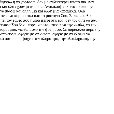
διψασω η να χορτασω. Δεν με ενδειαφερει τιποτα πια. Δεν
 και ολα εχουν μεινει ιδια. Ανακαλυψα εκεινο το υπεροχο
να πιασω και αλλη μια και αλλη μια καραμελα. Ολα
 μονο ενα κορμι κατω απο το μαστιγιο Σου. Σε παρακαλω
πει,τον εαυτο που ηξερα μεχρι σημερα, δεν τον αντεχω πια,
η Ανασα Σου δεν μπορω να σταματησω να την νιωθω, να την
 κορμι μου, νιωθω μονο την ψυχη μου, Σε παρακαλω παρε την
α αναπνευσω, αφησε με να νιωσω, αφησε με να κλαψω να
α αυτο που εψαχνα, την πληροτητα, την ολοκληρωση, την