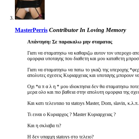
MasterPerris
Contributor
In Loving Memory
Απάντηση: Σε παρακαλω μην σταματας
Γιατι να σταματησω να καθαριζω αυτον τον υπεροχο απο
ομορφια υποταγης που διαθετη και μου καταθετη μπροσ
Γιατι να σταματησω να πατω το γκαζι της υπεροχης *
απολυτες σχεσεις Κυριαρχειας και υποταγης μπορουν ν
Οχι *α π α λ η * μου ιδιοκτησια δεν θα σταματησω ποτ
μερα ολο και πιο βαθεια στην απολυτη ομορφια της σχεση
Και κατι τελευταιο τα statoys Master, Dom, slavin, κ.
Τι ειναι ο Κυριαρχος ? Master Κυριαρχειας ?
Και η σκλαβα τι?
Η δεν υπαρχη statoys στο τελειο?