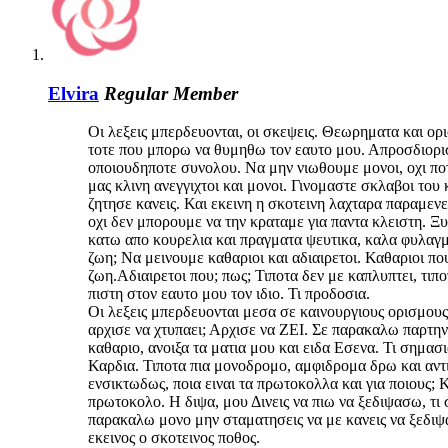
Elvira
Regular Member
Οι λεξεις μπερδευονται, οι σκεψεις. Θεωρηματα και ορι
τοτε που μπορω να θυμηθω τον εαυτο μου. Απροσδιορισ
οποιουδηποτε συνολου. Να μην νιωθουμε μονοι, οχι πο
μας κλινη ανεγγιχτοι και μονοι. Γινομαστε σκλαβοι του 
ζητησε κανεις. Και εκεινη η σκοτεινη λαχταρα παραμεν
οχι δεν μπορουμε να την κραταμε για παντα κλειστη. Ξ
κατω απο κουρελια και πραγματα ψευτικα, καλα φυλαγμεν
ζωη; Να μεινουμε καθαριοι και αδιαιρετοι. Καθαριοι πο
ζωη.Αδιαιρετοι που; πως; Τιποτα δεν με καπλυπτει, τ
πιστη στον εαυτο μου τον ιδιο. Τι προδοσια.
Οι λεξεις μπερδευονται μεσα σε καινουργιους ορισμους.
αρχισε να χτυπαει; Αρχισε να ΖΕΙ. Σε παρακαλω παρτην.
καθαριο, ανοιξα τα ματια μου και ειδα Εσενα. Τι σημασι
Καρδια. Τιποτα πια μονοδρομο, αμφιδρομα δρω και αντ
ενσικτωδως, ποια ειναι τα πρωτοκολλα και για ποιους; Κ
πρωτοκολο. Η διψα, μου Δινεις να πιω να ξεδιψασω, τι 
παρακαλω μονο μην σταματησεις να με κανεις να ξεδιψ
εκεινος ο σκοτεινος ποθος.