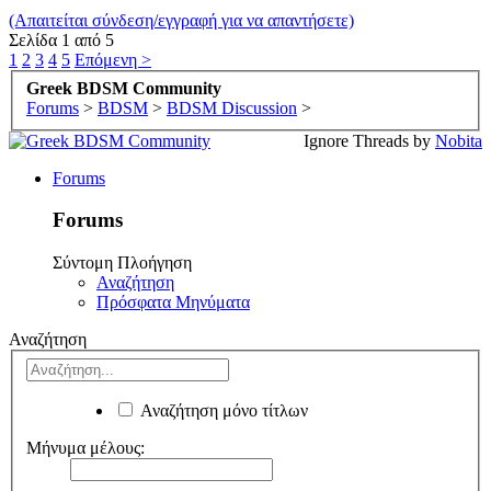
(Απαιτείται σύνδεση/εγγραφή για να απαντήσετε)
Σελίδα 1 από 5
1
2
3
4
5
Επόμενη >
Greek BDSM Community
Forums
>
BDSM
>
BDSM Discussion
>
Ignore Threads by
Nobita
Forums
Forums
Σύντομη Πλοήγηση
Αναζήτηση
Πρόσφατα Μηνύματα
Αναζήτηση
Αναζήτηση μόνο τίτλων
Μήνυμα μέλους: