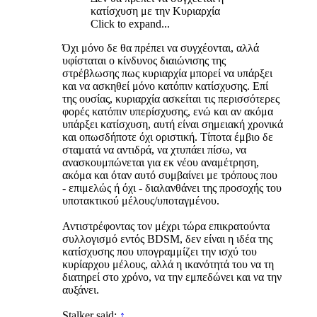
κατίσχυση με την Κυριαρχία
Click to expand...
Όχι μόνο δε θα πρέπει να συγχέονται, αλλά
υφίσταται ο κίνδυνος διαιώνισης της
στρέβλωσης πως κυριαρχία μπορεί να υπάρξει
και να ασκηθεί μόνο κατόπιν κατίσχυσης. Επί
της ουσίας, κυριαρχία ασκείται τις περισσότερες
φορές κατόπιν υπερίσχυσης, ενώ και αν ακόμα
υπάρξει κατίσχυση, αυτή είναι σημειακή χρονικά
και οπωσδήποτε όχι οριστική. Τίποτα έμβιο δε
σταματά να αντιδρά, να χτυπάει πίσω, να
ανασκουμπώνεται για εκ νέου αναμέτρηση,
ακόμα και όταν αυτό συμβαίνει με τρόπους που
- επιμελώς ή όχι - διαλανθάνει της προσοχής του
υποτακτικού μέλους/υποταγμένου.
Αντιστρέφοντας τον μέχρι τώρα επικρατούντα
συλλογισμό εντός BDSM, δεν είναι η ιδέα της
κατίσχυσης που υπογραμμίζει την ισχύ του
κυρίαρχου μέλους, αλλά η ικανότητά του να τη
διατηρεί στο χρόνο, να την εμπεδώνει και να την
αυξάνει.
Stalker said:
↑