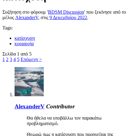
Συζήτηση στο φόρουμ '
BDSM Discussion
' που ξεκίνησε από το
μέλος
AlexanderV
, στις
9 Δεκεμβρίου 2022
.
Tags:
κατίσχυση
κυριαρχία
Σελίδα 1 από 5
1
2
3
4
5
Επόμενη >
AlexanderV
Contributor
Θα ήθελα να υποβάλλω τον παρακάτω
προβληματισμό.
Θεωρώ πως η κατίσχυση που προηγείται της