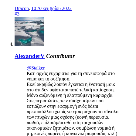
Dracon
,
10 Δεκεμβρίου 2022
#3
AlexanderV
Contributor
@Stalker
,
Κατ' αρχάς ευχαριστώ για τη συνεισφορά στο
νήμα και τη συζήτηση.
Εκεί ακριβώς λοιπόν έγκειται η ένστασή μου:
στο ότι δεν υφίσταται ποτέ τελική κατίσχυση.
Μόνο αυξανόμενη ή ελαττούμενη κυριαρχία.
Στις περιπτώσεις των συσχετισμών που
εστιάζουν στην εφαρμογή ενός bdsm
πρωτοκόλλου χωρίς να εμπεριέχουν το σύνολο
των πτυχών μίας σχέσης (κοινή περιουσία,
παιδιά, επίλυση/διευθέτηση τρεχουσών
οικονομικών ζητημάτων, συμβίωση νομικά ή
μη, κοινές παρέες ή κοινωνική παρουσία, κτλ.)