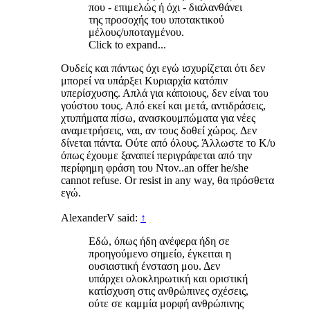
που - επιμελώς ή όχι - διαλανθάνει
της προσοχής του υποτακτικού
μέλους/υποταγμένου.
Click to expand...
Ουδείς και πάντως όχι εγώ ισχυρίζεται ότι δεν
μπορεί να υπάρξει Κυριαρχία κατόπιν
υπερίσχυσης. Απλά για κάποιους, δεν είναι του
γούστου τους. Από εκεί και μετά, αντιδράσεις,
χτυπήματα πίσω, ανασκουμπώματα για νέες
αναμετρήσεις, ναι, αν τους δοθεί χώρος. Δεν
δίνεται πάντα. Ούτε από όλους. Άλλωστε το Κ/υ
όπως έχουμε ξαναπεί περιγράφεται από την
περίφημη φράση του Ντον..an offer he/she
cannot refuse. Or resist in any way, θα πρόσθετα
εγώ.
AlexanderV said:
↑
Εδώ, όπως ήδη ανέφερα ήδη σε
προηγούμενο σημείο, έγκειται η
ουσιαστική ένσταση μου. Δεν
υπάρχει ολοκληρωτική και οριστική
κατίσχυση στις ανθρώπινες σχέσεις,
ούτε σε καμμία μορφή ανθρώπινης