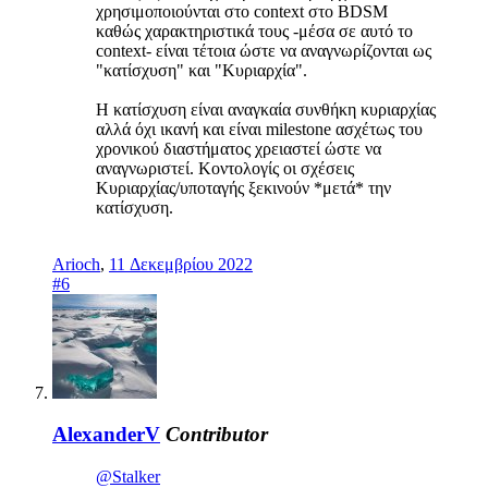
χρησιμοποιούνται στο context στο BDSM
καθώς χαρακτηριστικά τους -μέσα σε αυτό το
context- είναι τέτοια ώστε να αναγνωρίζονται ως
"κατίσχυση" και "Κυριαρχία".
Η κατίσχυση είναι αναγκαία συνθήκη κυριαρχίας
αλλά όχι ικανή και είναι milestone ασχέτως του
χρονικού διαστήματος χρειαστεί ώστε να
αναγνωριστεί. Κοντολογίς οι σχέσεις
Κυριαρχίας/υποταγής ξεκινούν *μετά* την
κατίσχυση.
Arioch
,
11 Δεκεμβρίου 2022
#6
AlexanderV
Contributor
@Stalker