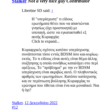
Stalker
Not a very nice guy
Contributor
Libertine SD said:
↑
Η "υπερίσχυση" τι είδους
ερωτήματα θέτει που να απαντώνται
γνησίως (όχι προσποιητά) με
υποταγή, ώστε να εγκατασταθεί εξ
αυτής Κυριαρχία;
Click to expand...
Κυριαρχικές σχέσεις κατόπιν υπερίσχυσης
συνάπτονται τόσο εντός BDSM όσο και-κυρίως-
εκτός. Το τι είδους είναι αυτές είναι θέμα άλλης
συζήτησης η οποία συνήθως καταλήγει στο περί
ορέξεως. Το "πρόβλημα" με την εν BDSM
υπερίσχυση είναι ακριβώς αυτό. Ο πληθυντικός
αριθμός των ερωτημάτων. Κατόπιν κατίσχυσης
και σε περίπτωση βούλησης Κυριαρχίας το
ερώτημα που τίθεται είναι ένα και μοναδικό: Ναι
ή όχι?
Stalker
,
12 Δεκεμβρίου 2022
#12