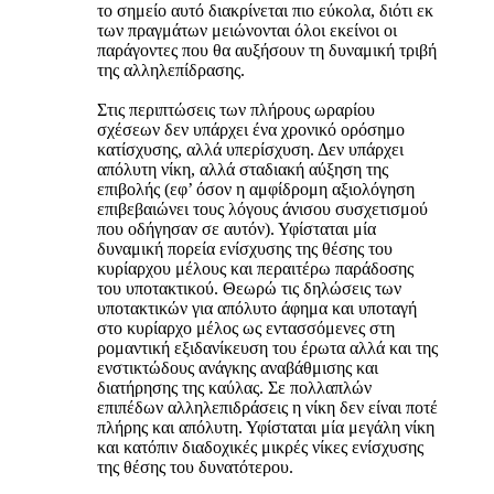
το σημείο αυτό διακρίνεται πιο εύκολα, διότι εκ
των πραγμάτων μειώνονται όλοι εκείνοι οι
παράγοντες που θα αυξήσουν τη δυναμική τριβή
της αλληλεπίδρασης.
Στις περιπτώσεις των πλήρους ωραρίου
σχέσεων δεν υπάρχει ένα χρονικό ορόσημο
κατίσχυσης, αλλά υπερίσχυση. Δεν υπάρχει
απόλυτη νίκη, αλλά σταδιακή αύξηση της
επιβολής (εφ’ όσον η αμφίδρομη αξιολόγηση
επιβεβαιώνει τους λόγους άνισου συσχετισμού
που οδήγησαν σε αυτόν). Υφίσταται μία
δυναμική πορεία ενίσχυσης της θέσης του
κυρίαρχου μέλους και περαιτέρω παράδοσης
του υποτακτικού. Θεωρώ τις δηλώσεις των
υποτακτικών για απόλυτο άφημα και υποταγή
στο κυρίαρχο μέλος ως εντασσόμενες στη
ρομαντική εξιδανίκευση του έρωτα αλλά και της
ενστικτώδους ανάγκης αναβάθμισης και
διατήρησης της καύλας. Σε πολλαπλών
επιπέδων αλληλεπιδράσεις η νίκη δεν είναι ποτέ
πλήρης και απόλυτη. Υφίσταται μία μεγάλη νίκη
και κατόπιν διαδοχικές μικρές νίκες ενίσχυσης
της θέσης του δυνατότερου.