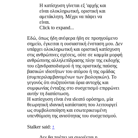
Η κατίσχυση γίνεται εξ 'αρχής και
είναι ολοκληρωτική, οριστική και
αμετάκλητη. Μέχρι να πάψει να
είναι.
Click to expand...
Εδώ, όπως ήδη ανέφερα ήδη σε προηγούμενο
σημείο, έγκειται η ουσιαστική ένσταση μου. Δεν
υπάρχει ολοκληρωτική και οριστική κατίσχυση
στις ανθρώπινες σχέσεις, ούτε σε καμμία μορφή
ανθρώπινης αλληλεπίδρασης πλην της εκδοχής
του εξανδραποδισμού ή της οριστικής παύσης
βασικών ιδιοτήτων του ατόμου ή της ομάδας
(συμπεριλαμβανομένων των βιολογικών). Το
γεγονός ότι συζητούνται όρια αντοχής και
συμφωνίας ένταξης στο συσχετισμό επιρρώνει
αυτήν τη διαπίστωση.
Η κατίσχυση είναι ένα ιδεατό ορόσημο, μία
θεωρητική ιδανική κατάσταση που λειτουργεί
ως συμβολοποίηση και εσωτερικευμένη
υπενθύμιση της ανισότητας του συσχετισμού.
Stalker said:
↑
Δεν θα πρέπει να συγχέεται η