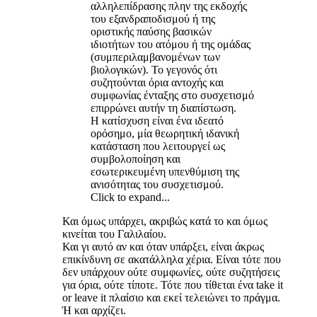
αλληλεπίδρασης πλην της εκδοχής
του εξανδραποδισμού ή της
οριστικής παύσης βασικών
ιδιοτήτων του ατόμου ή της ομάδας
(συμπεριλαμβανομένων των
βιολογικών). Το γεγονός ότι
συζητούνται όρια αντοχής και
συμφωνίας ένταξης στο συσχετισμό
επιρρώνει αυτήν τη διαπίστωση.
Η κατίσχυση είναι ένα ιδεατό
ορόσημο, μία θεωρητική ιδανική
κατάσταση που λειτουργεί ως
συμβολοποίηση και
εσωτερικευμένη υπενθύμιση της
ανισότητας του συσχετισμού.
Click to expand...
Και όμως υπάρχει, ακριβώς κατά το και όμως
κινείται του Γαλιλαίου.
Και γι αυτό αν και όταν υπάρξει, είναι άκρως
επικίνδυνη σε ακατάλληλα χέρια. Είναι τότε που
δεν υπάρχουν ούτε συμφωνίες, ούτε συζητήσεις
για όρια, ούτε τίποτε. Τότε που τίθεται ένα take it
or leave it πλαίσιο και εκεί τελειώνει το πράγμα.
Ή και αρχίζει.