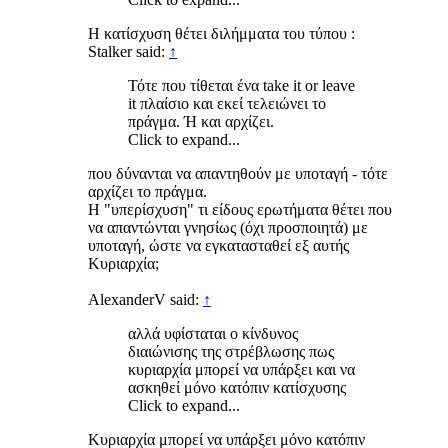
Η κατίσχυση θέτει διλήμματα του τύπου :
Stalker said:
↑
Τότε που τίθεται ένα take it or leave
it πλαίσιο και εκεί τελειώνει το
πράγμα. Ή και αρχίζει.
Click to expand...
που δύνανται να απαντηθούν με υποταγή - τότε
αρχίζει το πράγμα.
Η "υπερίσχυση" τι είδους ερωτήματα θέτει που
να απαντώνται γνησίως (όχι προσποιητά) με
υποταγή, ώστε να εγκατασταθεί εξ αυτής
Κυριαρχία;
AlexanderV said:
↑
αλλά υφίσταται ο κίνδυνος
διαιώνισης της στρέβλωσης πως
κυριαρχία μπορεί να υπάρξει και να
ασκηθεί μόνο κατόπιν κατίσχυσης
Click to expand...
Κυριαρχία μπορεί να υπάρξει μόνο κατόπιν