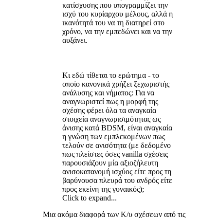
κατίσχυσης που υπογραμμίζει την
ισχύ του κυρίαρχου μέλους, αλλά η
ικανότητά του να τη διατηρεί στο
χρόνο, να την εμπεδώνει και να την
αυξάνει.
Κι εδώ τίθεται το ερώτημα - το
οποίο κανονικά χρήζει ξεχωριστής
ανάλυσης και νήματος: Για να
αναγνωριστεί πως η μορφή της
σχέσης φέρει όλα τα αναγκαία
στοιχεία αναγνωρισιμότητας ως
άνισης κατά BDSM, είναι αναγκαία
η γνώση των εμπλεκομένων πως
τελούν σε ανισότητα (με δεδομένο
πως πλείστες όσες vanilla σχέσεις
παρουσιάζουν μία αξιοζήλευτη
ανισοκατανομή ισχύος είτε προς τη
βαρύνουσα πλευρά του ανδρός είτε
προς εκείνη της γυναικός);
Click to expand...
Μια ακόμα διαφορά των K/υ σχέσεων από τις