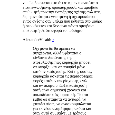
vanilla βρίσκεται στο ότι στις μεν η ανισότητα
είναι εγνωσμένη, προυπάρχουσα και αμοιβαία
επιθυμητή πριν την έναρξη της σχέσης ενώ στις
δε, η ανισότητα-εγνωσμένη ή όχι-προκύπτει
εντός σχέσης σαν μπίλια που κάθεται στο μαύρο
ή στο κόκκινο και δεν είναι πάντα αμοιβαία
επιθυμητή σε ότι αφορά το πρόσημο.
AlexanderV said:
↑
Όχι μόνο δε θα πρέπει να
συγχέονται, αλλά υφίσταται ο
κίνδυνος διαιώνισης της
στρέβλωσης πως κυριαρχία μπορεί
να υπάρξει και να ασκηθεί μόνο
κατόπιν κατίσχυσης. Επί της ουσίας,
κυριαρχία ασκείται τις περισσότερες
φορές κατόπιν υπερίσχυσης, ενώ
και αν ακόμα υπάρξει κατίσχυση,
αυτή είναι σημειακή χρονικά και
οπωσδήποτε όχι οριστική. Τίποτα
έμβιο δε σταματά να αντιδρά, να
χτυπάει πίσω, να ανασκουμπώνεται
για εκ νέου αναμέτρηση, ακόμα και
όταν αυτό συμβαίνει με τρόπους