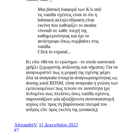
Μια βασική διαφορά των Κ/υ από
τις vanilla σχέσεις είναι το ότι η
bdsmική αλληλεπίδραση είναι
εκείνη που καθορίζει το modus
vivendi σε κάθε πτυχή της
καθημερινότητας και όχι το
αντίστροφο όπως συμβαίνει στις
vanilla.
Click to expand...
Κι εδώ τίθεται το ερώτημα - το οποίο κανονικά
χρήζει ξεχωριστής ανάλυσης και νήματος: Για να
αναγνωριστεί πως η μορφή της σχέσης φέρει
όλα τα αναγκαία στοιχεία αναγνωρισιμότητας ως
άνισης κατά BDSM, είναι αναγκαία η γνώση των
εμπλεκομένων πως τελούν σε ανισότητα (με
δεδομένο πως πλείστες όσες vanilla σχέσεις
παρουσιάζουν μία αξιοζήλευτη ανισοκατανομή
ισχύος είτε προς τη βαρύνουσα πλευρά του
ανδρός είτε προς εκείνη της γυναικός);
AlexanderV
,
11 Δεκεμβρίου 2022
#7