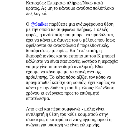
Κατισχύω: Επικρατώ πλήρως/Νικώ κατά
κράτος. Ας μη το κάνουμε ανούσια πολύπλοκο
λεξιλογικά.
Ο
@Stalker
παρέθεσε μια ενδιαφέρουσα θέση,
με την οποία δε συμφωνώ πλήρως. Πολλές
φορές, η αντίσταση που μπορεί να προβάλεται,
έχει να κάνει με άμυνες του υ μέλους που ίσως
οφείλονται σε ανασφάλεια ή παρελθοντικές,
δυσάρεστες εμπειρίες. Κατ' επέκταση, η
διαφορά ισχύος και το εκτόπισμα του Κ μπορεί
κάλλιστα να είναι πασιφανές, ωστόσο η ιεραρχία
να μην γίνεται συνειδητά αντιληπτή. Εδώ
έχουμε να κάνουμε με
το φαινόμενο της
πρόσληψης
. Το κάτα πόσο αξίζει τον κόπο να
πραγματωθεί κατίσχυση λοιπόν, έχει κυρίως να
κάνει με την διάθεση του Κ μέλους: Επένδυση
χρόνου κι ενέργειας προς το επιθυμητό
αποτέλεσμα.
Από εκεί και πέρα συμφωνώ - μόλις γίνει
αντιληπτή η θέση του κάθε κομματιού στην
σκακιέρα, η κατηφόρα είναι γρήγορη, αρκεί η
ανάγκη για υποταγή να είναι ειλικρινής.