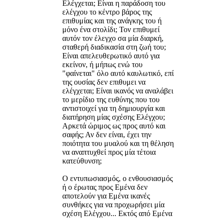
Ελέγχεται; Είναι η παράδοση του
ελέγχου το κέντρο βάρος της
επιθυμίας και της ανάγκης του ή
μόνο ένα στολίδι; Τον επιθυμεί
αυτόν τον έλεγχο σα μία διαρκή,
σταθερή διαδικασία στη ζωή του;
Είναι απελευθερωτικό αυτό για
εκείνον, ή μήπως ενώ του
"φαίνεται" όλο αυτό καυλωτικό, επί
της ουσίας δεν επιθυμει να
ελέγχεται; Είναι ικανός να αναλάβει
το μερίδιο της ευθύνης που του
αντιστοιχεί για τη δημιουργία και
διατήρηση μίας σχέσης Ελέγχου;
Αρκετά ώριμος ως προς αυτό και
σαφής; Αν δεν είναι, έχει την
ποιότητα του μυαλού και τη θέληση
να αναπτυχθεί προς μία τέτοια
κατεύθυνση;
Ο εντυπωσιασμός, ο ενθουσιασμός
ή ο έρωτας προς Εμένα δεν
αποτελούν για Εμένα ικανές
συνθήκες για να προχωρήσει μία
σχέση Ελέγχου... Εκτός από Εμένα