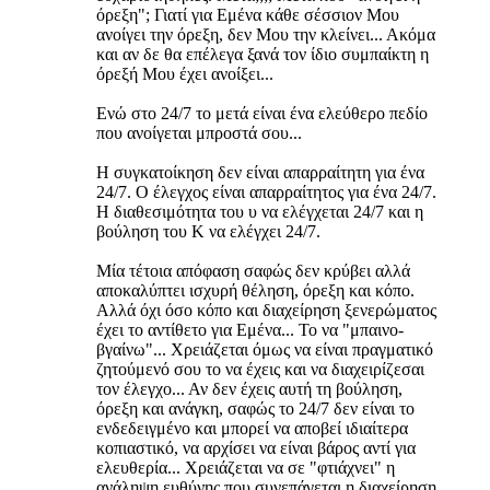
όρεξη"; Γιατί για Εμένα κάθε σέσσιον Μου
ανοίγει την όρεξη, δεν Μου την κλείνει... Ακόμα
και αν δε θα επέλεγα ξανά τον ίδιο συμπαίκτη η
όρεξή Μου έχει ανοίξει...
Ενώ στο 24/7 το μετά είναι ένα ελεύθερο πεδίο
που ανοίγεται μπροστά σου...
Η συγκατοίκηση δεν είναι απαρραίτητη για ένα
24/7. Ο έλεγχος είναι απαρραίτητος για ένα 24/7.
Η διαθεσιμότητα του υ να ελέγχεται 24/7 και η
βούληση του Κ να ελέγχει 24/7.
Μία τέτοια απόφαση σαφώς δεν κρύβει αλλά
αποκαλύπτει ισχυρή θέληση, όρεξη και κόπο.
Αλλά όχι όσο κόπο και διαχείρηση ξενερώματος
έχει το αντίθετο για Εμένα... Το να "μπαινο-
βγαίνω"... Χρειάζεται όμως να είναι πραγματικό
ζητούμενό σου το να έχεις και να διαχειρίζεσαι
τον έλεγχο... Αν δεν έχεις αυτή τη βούληση,
όρεξη και ανάγκη, σαφώς το 24/7 δεν είναι το
ενδεδειγμένο και μπορεί να αποβεί ιδιαίτερα
κοπιαστικό, να αρχίσει να είναι βάρος αντί για
ελευθερία... Χρειάζεται να σε "φτιάχνει" η
ανάληψη ευθύνης που συνεπάγεται η διαχείρηση