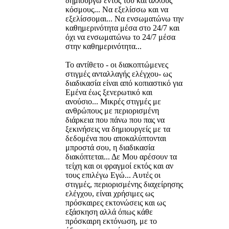
δημιουργώ εντός του και άλλους
κόσμους... Να εξελίσσω και να
εξελίσσομαι... Να ενσωματώνω την
καθημερινότητα μέσα στο 24/7 και
όχι να ενσωματώνω το 24/7 μέσα
στην καθημερινότητα...
Το αντίθετο - οι διακοπτώμενες
στιγμές ανταλλαγής ελέγχου- ως
διαδικασία είναι από κοπιαστικό για
Εμένα έως ξενερωτικό και
ανούσιο... Μικρές στιγμές με
ανθρώπους με περιορισμένη
διάρκεια που πάνω που πας να
ξεκινήσεις να δημιουργείς με τα
δεδομένα που αποκαλύπτονται
μπροστά σου, η διαδικασία
διακόπτεται... Δε Μου αρέσουν τα
τείχη και οι φραγμοί εκτός και αν
τους επιλέγω Εγώ... Αυτές οι
στιγμές, περιορισμένης διαχείρησης
ελέγχου, είναι χρήσιμες ως
πρόσκαιρες εκτονώσεις και ως
εξάσκηση αλλά όπως κάθε
πρόσκαιρη εκτόνωση, με το