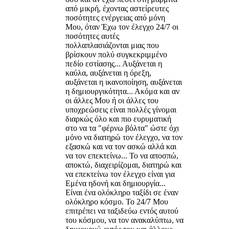
από μικρή, έχοντας αστείρευτες
ποσότητες ενέργειας από μόνη
Μου, όταν Έχω τον έλεγχο 24/7 οι
ποσότητες αυτές
πολλαπλασιάζονται μιας που
βρίσκουν πολύ συγκεκριμμένο
πεδίο εστίασης... Αυξάνεται η
καύλα, αυξάνεται η όρεξη,
αυξάνεται η ικανοποίηση, αυξάνεται
η δημιουργικότητα... Ακόμα και αν
οι άλλες Μου ή οι άλλες του
υποχρεώσεις είναι πολλές γίνομαι
διαρκώς όλο και πιο ευρυματική
στο να τα "φέρνω βόλτα" ώστε όχι
μόνο να διατηρώ τον έλεγχο, να τον
εξασκώ και να τον ασκώ αλλά και
να τον επεκτείνω... Το να αποσπώ,
αποκτώ, διαχειρίζομαι, διατηρώ και
να επεκτείνω τον έλεγχο είναι για
Εμένα ηδονή και δημιουργία...
Είναι ένα ολόκληρο ταξίδι σε έναν
ολόκληρο κόσμο. Το 24/7 Μου
επιτρέπει να ταξιδεύω εντός αυτού
του κόσμου, να τον ανακαλύπτω, να