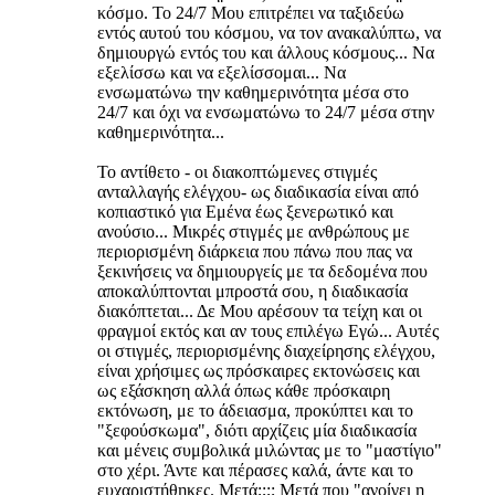
κόσμο. Το 24/7 Μου επιτρέπει να ταξιδεύω
εντός αυτού του κόσμου, να τον ανακαλύπτω, να
δημιουργώ εντός του και άλλους κόσμους... Να
εξελίσσω και να εξελίσσομαι... Να
ενσωματώνω την καθημερινότητα μέσα στο
24/7 και όχι να ενσωματώνω το 24/7 μέσα στην
καθημερινότητα...
Το αντίθετο - οι διακοπτώμενες στιγμές
ανταλλαγής ελέγχου- ως διαδικασία είναι από
κοπιαστικό για Εμένα έως ξενερωτικό και
ανούσιο... Μικρές στιγμές με ανθρώπους με
περιορισμένη διάρκεια που πάνω που πας να
ξεκινήσεις να δημιουργείς με τα δεδομένα που
αποκαλύπτονται μπροστά σου, η διαδικασία
διακόπτεται... Δε Μου αρέσουν τα τείχη και οι
φραγμοί εκτός και αν τους επιλέγω Εγώ... Αυτές
οι στιγμές, περιορισμένης διαχείρησης ελέγχου,
είναι χρήσιμες ως πρόσκαιρες εκτονώσεις και
ως εξάσκηση αλλά όπως κάθε πρόσκαιρη
εκτόνωση, με το άδειασμα, προκύπτει και το
"ξεφούσκωμα", διότι αρχίζεις μία διαδικασία
και μένεις συμβολικά μιλώντας με το "μαστίγιο"
στο χέρι. Άντε και πέρασες καλά, άντε και το
ευχαριστήθηκες. Μετά;;;; Μετά που "ανοίγει η