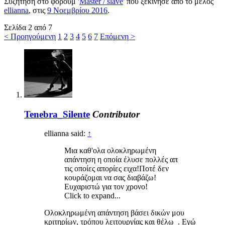
Συζήτηση στο φόρουμ '
Master / slave
' που ξεκίνησε από το μέλος
ellianna
, στις
9 Νοεμβρίου 2016
.
Σελίδα 2 από 7
< Προηγούμενη
1
2
3
4
5
6
7
Επόμενη >
Tenebra_Silente
Contributor
ellianna said:
↑
Μια καθ'ολα ολοκληρωμένη
απάντηση η οποία έλυσε πολλές απ
τις οποίες απορίες ειχα!Ποτέ δεν
κουράζομαι να σας διαβάζω!
Ευχαριστώ για τον χρονο!
Click to expand...
Ολοκληρωμένη απάντηση βάσει δικών μου
κριτηρίων, τρόπου λειτουργίας και θέλω . Εγώ