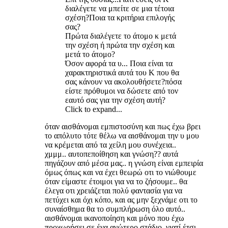
διαλέγετε να μπείτε σε μια τέτοια
σχέση?Ποια τα κριτήρια επιλογής
σας?
Πρώτα διαλέγετε το άτομο κ μετά
την σχέση ή πρώτα την σχέση και
μετά το άτομο?
Όσον αφορά τα υ... Ποια είναι τα
χαρακτηριστικά αυτά του Κ που θα
σας κάνουν να ακολουθήσετε?πόσα
είστε πρόθυμοι να δώσετε από τον
εαυτό σας για την σχέση αυτή?
Click to expand...
όταν αισθάνομαι εμπιστοσύνη και πως έχω βρει
το απόλυτο τότε θέλω να αισθάνομαι την υ μου
να κρέμεται από τα χείλη μου συνέχεια..
χμμμ.. αυτοπεποίθηση και γνώση?? αυτά
πηγάζουν από μέσα μας.. η γνώση είναι εμπειρία
όμως όπως και να έχει θεωρώ οτι το νιώθουμε
όταν είμαστε έτοιμοι για να το ζήσουμε.. θα
έλεγα οτι χρειάζεται πολύ φαντασία για να
πετύχει και όχι κόπο, και ας μην ξεχνάμε οτι το
συναίσθημα θα το συμπλήρωση όλο αυτό..
αισθάνομαι ικανοποίηση και μόνο που έχω
προχωρήσει σε ένα ανώτερο στάδιο, γιατί έτσι