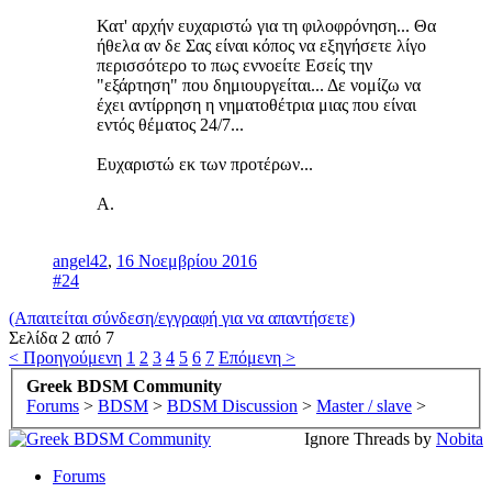
Κατ' αρχήν ευχαριστώ για τη φιλοφρόνηση... Θα
ήθελα αν δε Σας είναι κόπος να εξηγήσετε λίγο
περισσότερο το πως εννοείτε Εσείς την
"εξάρτηση" που δημιουργείται... Δε νομίζω να
έχει αντίρρηση η νηματοθέτρια μιας που είναι
εντός θέματος 24/7...
Ευχαριστώ εκ των προτέρων...
Α.
angel42
,
16 Νοεμβρίου 2016
#24
(Απαιτείται σύνδεση/εγγραφή για να απαντήσετε)
Σελίδα 2 από 7
< Προηγούμενη
1
2
3
4
5
6
7
Επόμενη >
Greek BDSM Community
Forums
>
BDSM
>
BDSM Discussion
>
Master / slave
>
Ignore Threads by
Nobita
Forums