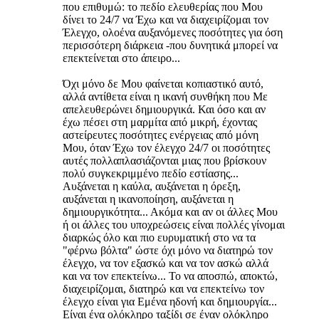
που επιθυμώ: το πεδίο ελευθερίας που Μου
δίνει το 24/7 να Έχω και να διαχειρίζομαι τον
Έλεγχο, ολοένα αυξανόμενες ποσότητες για όση
περισσότερη διάρκεια -που δυνητικά μπορεί να
επεκτείνεται στο άπειρο...
Όχι μόνο δε Μου φαίνεται κοπιαστικό αυτό,
αλλά αντίθετα είναι η ικανή συνθήκη που Με
απελευθερώνει δημιουργικά. Και όσο και αν
έχω πέσει στη μαρμίτα από μικρή, έχοντας
αστείρευτες ποσότητες ενέργειας από μόνη
Μου, όταν Έχω τον έλεγχο 24/7 οι ποσότητες
αυτές πολλαπλασιάζονται μιας που βρίσκουν
πολύ συγκεκριμμένο πεδίο εστίασης...
Αυξάνεται η καύλα, αυξάνεται η όρεξη,
αυξάνεται η ικανοποίηση, αυξάνεται η
δημιουργικότητα... Ακόμα και αν οι άλλες Μου
ή οι άλλες του υποχρεώσεις είναι πολλές γίνομαι
διαρκώς όλο και πιο ευρυματική στο να τα
"φέρνω βόλτα" ώστε όχι μόνο να διατηρώ τον
έλεγχο, να τον εξασκώ και να τον ασκώ αλλά
και να τον επεκτείνω... Το να αποσπώ, αποκτώ,
διαχειρίζομαι, διατηρώ και να επεκτείνω τον
έλεγχο είναι για Εμένα ηδονή και δημιουργία...
Είναι ένα ολόκληρο ταξίδι σε έναν ολόκληρο