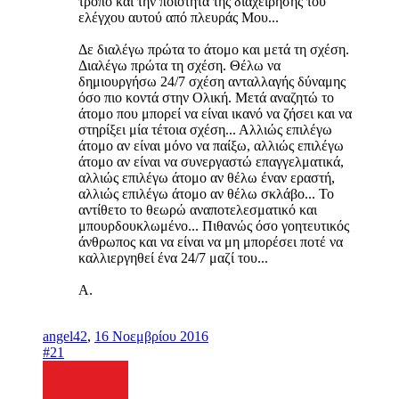
τρόπο και την ποιότητα της διαχείρησής του
ελέγχου αυτού από πλευράς Μου...
Δε διαλέγω πρώτα το άτομο και μετά τη σχέση.
Διαλέγω πρώτα τη σχέση. Θέλω να
δημιουργήσω 24/7 σχέση ανταλλαγής δύναμης
όσο πιο κοντά στην Ολική. Μετά αναζητώ το
άτομο που μπορεί να είναι ικανό να ζήσει και να
στηρίξει μία τέτοια σχέση... Αλλιώς επιλέγω
άτομο αν είναι μόνο να παίξω, αλλιώς επιλέγω
άτομο αν είναι να συνεργαστώ επαγγελματικά,
αλλιώς επιλέγω άτομο αν θέλω έναν εραστή,
αλλιώς επιλέγω άτομο αν θέλω σκλάβο... Το
αντίθετο το θεωρώ αναποτελεσματικό και
μπουρδουκλωμένο... Πιθανώς όσο γοητευτικός
άνθρωπος και να είναι να μη μπορέσει ποτέ να
καλλιεργηθεί ένα 24/7 μαζί του...
Α.
angel42
,
16 Νοεμβρίου 2016
#21