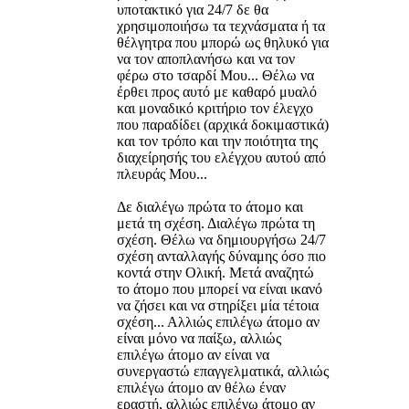
υποτακτικό για 24/7 δε θα
χρησιμοποιήσω τα τεχνάσματα ή τα
θέλγητρα που μπορώ ως θηλυκό για
να τον αποπλανήσω και να τον
φέρω στο τσαρδί Μου... Θέλω να
έρθει προς αυτό με καθαρό μυαλό
και μοναδικό κριτήριο τον έλεγχο
που παραδίδει (αρχικά δοκιμαστικά)
και τον τρόπο και την ποιότητα της
διαχείρησής του ελέγχου αυτού από
πλευράς Μου...
Δε διαλέγω πρώτα το άτομο και
μετά τη σχέση. Διαλέγω πρώτα τη
σχέση. Θέλω να δημιουργήσω 24/7
σχέση ανταλλαγής δύναμης όσο πιο
κοντά στην Ολική. Μετά αναζητώ
το άτομο που μπορεί να είναι ικανό
να ζήσει και να στηρίξει μία τέτοια
σχέση... Αλλιώς επιλέγω άτομο αν
είναι μόνο να παίξω, αλλιώς
επιλέγω άτομο αν είναι να
συνεργαστώ επαγγελματικά, αλλιώς
επιλέγω άτομο αν θέλω έναν
εραστή, αλλιώς επιλέγω άτομο αν