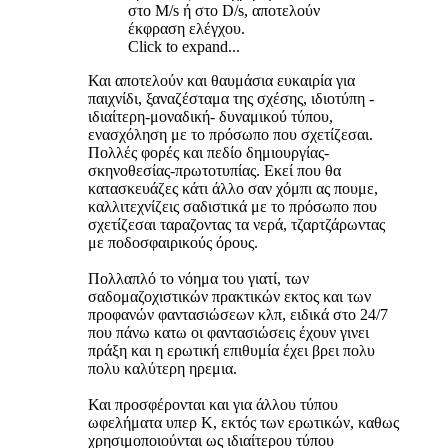
στο M/s ή στο D/s, αποτελούν
έκφραση ελέγχου.
Click to expand...
Και αποτελούν και θαυμάσια ευκαιρία για
παιχνίδι, ξαναζέσταμα της σχέσης, ιδιοτύπη -
ιδιαίτερη-μοναδική- δυναμικού τύπου,
ενασχόληση με το πρόσωπο που σχετίζεσαι.
Πολλές φορές και πεδίο δημιουργίας-
σκηνοθεσίας-πρωτοτυπίας. Εκεί που θα
κατασκευάζες κάτι άλλο σαν χόμπι ας πουμε,
καλλιτεχνίζεις σαδιστικά με το πρόσωπο που
σχετίζεσαι ταραζοντας τα νερά, τζαρτζάρωντας
με ποδοσφαιρικούς όρους.
Πολλαπλό το νόημα του γιατί, των
σαδομαζοχιστικών πρακτικών εκτος και των
προφανών φαντασιώσεων κλπ, ειδικά στο 24/7
που πάνω κατω οι φαντασιώσεις έχουν γινει
πράξη και η ερωτική επιθυμία έχει βρει πολυ
πολυ καλύτερη ηρεμια.
Και προσφέρονται και για άλλου τύπου
ωφελήματα υπερ Κ, εκτός των ερωτικών, καθως
χρησιμοποιούνται ως ιδιαίτερου τύπου