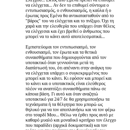
να ελέγχεται... Αν δεν το επιθυμεί σύντομα ο
εντυπωσιασμός, ο ενθουσιασμός, η καύλα ή ο
έρωτας προς Εμένα θα αντικατασταθούν από το
"βάρος" του να ελέγχεται και το πνίξιμο. Όχι τη
χαρά και την ελευθερία που υπάρχει όταν θέλεις
να ελέγχεσαι και έχει βρεθεί ο άνθρωπος που
μπορεί να το κάνει αυτό αποτελεσματικά...
Εμπιστεύομαι τον εντυπωσιασμό, τον
ενθουσιασμό, τον έρωτα και τα θετικά
συναισθήματα που δημιουργούνται από τον
υποτακτικό όταν γεννιούνται μετά τη
διαπίστωσή του, ότι απέναντι στην ανάγκη του
να ελέγχεται υπάρχει ο συγκεκριμμένος που
μπορεί και το κάνει. Κι εφόσον και μπορεί και
το κάνει και ο υποτακτικός είναι ελεύθερος
πλέον να αναπτύξει συναισθήματα πάνω σε
κάποια βάση. Γι αυτό και όταν αναζητώ
υποτακτικό για 24/7 δε θα χρησιμοποιήσω τα
τεχνάσματα ή τα θέλγητρα που μπορώ ως
θηλυκό για να τον αποπλανήσω και να τον φέρω
στο τσαρδί Μου... Θέλω να έρθει προς αυτό με
καθαρό μυαλό και μοναδικό κριτήριο τον έλεγχο
που παραδίδει (αρχικά δοκιμαστικά) και τον