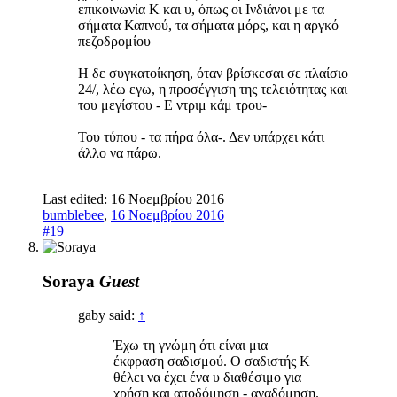
επικοινωνία Κ και υ, όπως οι Ινδιάνοι με τα
σήματα Καπνού, τα σήματα μόρς, και η αργκό
πεζοδρομίου
Η δε συγκατοίκηση, όταν βρίσκεσαι σε πλαίσιο
24/, λέω εγω, η προσέγγιση της τελειότητας και
του μεγίστου - Ε ντριμ κάμ τρου-
Του τύπου - τα πήρα όλα-. Δεν υπάρχει κάτι
άλλο να πάρω.
Last edited:
16 Νοεμβρίου 2016
bumblebee
,
16 Νοεμβρίου 2016
#19
Soraya
Guest
gaby said:
↑
Έχω τη γνώμη ότι είναι μια
έκφραση σαδισμού. Ο σαδιστής Κ
θέλει να έχει ένα υ διαθέσιμο για
χρήση και αποδόμηση - αναδόμηση.