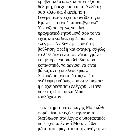
κρύβει αλλά αποκαλύπτει ισχυρή
θέληση, όρεξη και κόπο. Αλλά όχι
όσο κόπο και διαχείρηση
ξενερώματος έχει το αντίθετο για
Εμένα... Το να "μπαινο-βγαίνω"...
Χρειάζεται όμως να είναι
πραγματικό ζητούμενό σου το να
έχεις και να διαχειρίζεσαι τον
έλεγχο... Αν δεν έχεις αυτή τη
βούληση, όρεξη και ανάγκη, σαφώς
το 24/7 δεν είναι το ενδεδειγμένο
και μπορεί να αποβεί ιδιαίτερα
κοπιαστικό, να αρχίσει να είναι
βάρος αντί για ελευθερία...
Χρειάζεται να σε "φτιάχνει" η
ανάληψη ευθύνης που συνεπάγεται
η διαχείρηση του ελέγχου... Πάνε
πακέτο, στο μυαλό Μου
τουλάχιστον.
Τα κριτήρια της επιλογής Μου κάθε
φορά είναι τα εξής: πέραν από
διατύπωση στα λόγια ο υποτακτικός
που Έχω απέναντί Μου, νιώθει
μέσα του πραγματικά την ανάγκη να