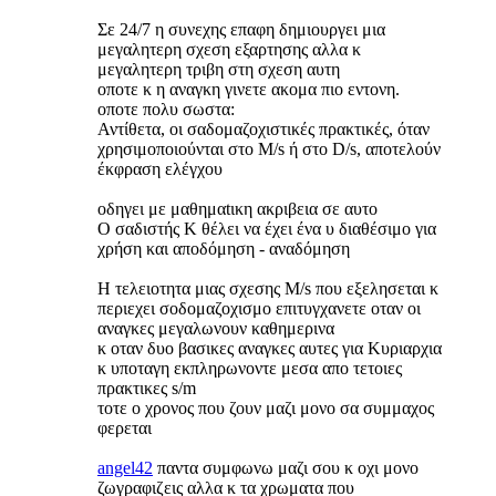
Σε 24/7 η συνεχης επαφη δημιουργει μια
μεγαλητερη σχεση εξαρτησης αλλα κ
μεγαλητερη τριβη στη σχεση αυτη
οποτε κ η αναγκη γινετε ακομα πιο εντονη.
οποτε πολυ σωστα:
Αντίθετα, οι σαδομαζοχιστικές πρακτικές, όταν
χρησιμοποιούνται στο M/s ή στο D/s, αποτελούν
έκφραση ελέγχου
οδηγει με μαθημαtικη ακριβεια σε αυτο
Ο σαδιστής Κ θέλει να έχει ένα υ διαθέσιμο για
χρήση και αποδόμηση - αναδόμηση
Η τελειοτητα μιας σχεσης Μ/s που εξελησεται κ
περιεχει σοδομαζοχισμο επιτυγχανετε οταν οι
αναγκες μεγαλωνουν καθημερινα
κ οταν δυο βασικες αναγκες αυτες για Κυριαρχια
κ υποταγη εκπληρωνοντε μεσα απο τετοιες
πρακτικες s/m
τοτε ο χρονος που ζουν μαζι μονο σα συμμαχος
φερεται
angel42
παντα συμφωνω μαζι σου κ οχι μονο
ζωγραφιζεις αλλα κ τα χρωματα που