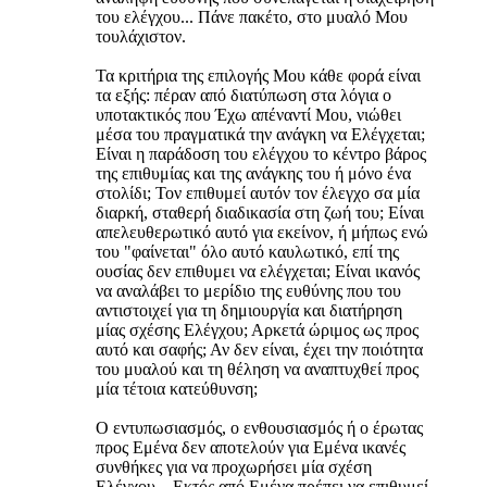
του ελέγχου... Πάνε πακέτο, στο μυαλό Μου
τουλάχιστον.
Τα κριτήρια της επιλογής Μου κάθε φορά είναι
τα εξής: πέραν από διατύπωση στα λόγια ο
υποτακτικός που Έχω απέναντί Μου, νιώθει
μέσα του πραγματικά την ανάγκη να Ελέγχεται;
Είναι η παράδοση του ελέγχου το κέντρο βάρος
της επιθυμίας και της ανάγκης του ή μόνο ένα
στολίδι; Τον επιθυμεί αυτόν τον έλεγχο σα μία
διαρκή, σταθερή διαδικασία στη ζωή του; Είναι
απελευθερωτικό αυτό για εκείνον, ή μήπως ενώ
του "φαίνεται" όλο αυτό καυλωτικό, επί της
ουσίας δεν επιθυμει να ελέγχεται; Είναι ικανός
να αναλάβει το μερίδιο της ευθύνης που του
αντιστοιχεί για τη δημιουργία και διατήρηση
μίας σχέσης Ελέγχου; Αρκετά ώριμος ως προς
αυτό και σαφής; Αν δεν είναι, έχει την ποιότητα
του μυαλού και τη θέληση να αναπτυχθεί προς
μία τέτοια κατεύθυνση;
Ο εντυπωσιασμός, ο ενθουσιασμός ή ο έρωτας
προς Εμένα δεν αποτελούν για Εμένα ικανές
συνθήκες για να προχωρήσει μία σχέση
Ελέγχου... Εκτός από Εμένα πρέπει να επιθυμεί