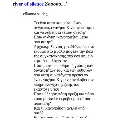
river of silence
Σσσσσσ...!
ellianna said:
↑
Τι είναι αυτό που κάνει έναν
άνθρωπο, εναν/μια Κ να αναζητήσει
και να λάβει μια τέτοια σχέση?
Ποια ανάγκη ικανοποιείται μέσα
από αυτήν?
Αρχικά,μιλώντας για 24/7,πρέπει να
έχουμε στο μυαλο μας και την ιδέα
της συγκατοίκησης,από ένα σημείο
κ μετά τουλάχιστον...
Πόση αυτοπεποίθηση ή γνώση των
δυνατοτήτων του και των ευθυνών
που αυτή συνεπάγεται πρεπει να
έχει ενας/μια Κ για να αναλάβει τον
πλήρη έλεγχο της ζωής του
εκάστοτε υ του?
Πόση θέληση,πόση όρεξη και πόσο
κόπο μπορεί να κρύβει μια τέτοια
απόφαση?
Και τι ικανοποίηση αντλεί από
αυτό?
Επί της ουσίας...Γιατί εσείς οι Κ