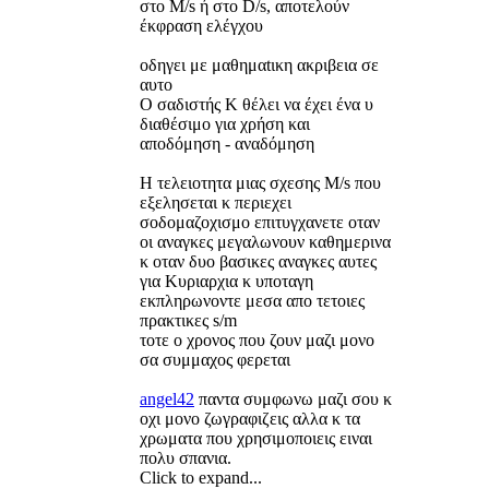
στο M/s ή στο D/s, αποτελούν
έκφραση ελέγχου
οδηγει με μαθημαtικη ακριβεια σε
αυτο
Ο σαδιστής Κ θέλει να έχει ένα υ
διαθέσιμο για χρήση και
αποδόμηση - αναδόμηση
Η τελειοτητα μιας σχεσης Μ/s που
εξελησεται κ περιεχει
σοδομαζοχισμο επιτυγχανετε οταν
οι αναγκες μεγαλωνουν καθημερινα
κ οταν δυο βασικες αναγκες αυτες
για Κυριαρχια κ υποταγη
εκπληρωνοντε μεσα απο τετοιες
πρακτικες s/m
τοτε ο χρονος που ζουν μαζι μονο
σα συμμαχος φερεται
angel42
παντα συμφωνω μαζι σου κ
οχι μονο ζωγραφιζεις αλλα κ τα
χρωματα που χρησιμοποιεις ειναι
πολυ σπανια.
Click to expand...