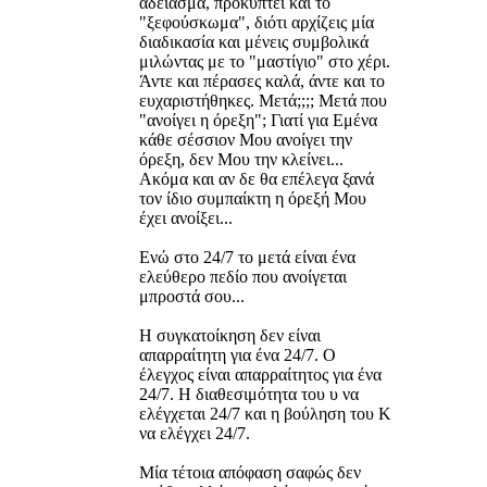
άδειασμα, προκύπτει και το
"ξεφούσκωμα", διότι αρχίζεις μία
διαδικασία και μένεις συμβολικά
μιλώντας με το "μαστίγιο" στο χέρι.
Άντε και πέρασες καλά, άντε και το
ευχαριστήθηκες. Μετά;;;; Μετά που
"ανοίγει η όρεξη"; Γιατί για Εμένα
κάθε σέσσιον Μου ανοίγει την
όρεξη, δεν Μου την κλείνει...
Ακόμα και αν δε θα επέλεγα ξανά
τον ίδιο συμπαίκτη η όρεξή Μου
έχει ανοίξει...
Ενώ στο 24/7 το μετά είναι ένα
ελεύθερο πεδίο που ανοίγεται
μπροστά σου...
Η συγκατοίκηση δεν είναι
απαρραίτητη για ένα 24/7. Ο
έλεγχος είναι απαρραίτητος για ένα
24/7. Η διαθεσιμότητα του υ να
ελέγχεται 24/7 και η βούληση του Κ
να ελέγχει 24/7.
Μία τέτοια απόφαση σαφώς δεν