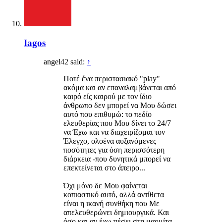
Iagos
angel42 said:
↑
Ποτέ ένα περιστασιακό "play"
ακόμα και αν επαναλαμβάνεται από
καιρό είς καιρού με τον ίδιο
άνθρωπο δεν μπορεί να Μου δώσει
αυτό που επιθυμώ: το πεδίο
ελευθερίας που Μου δίνει το 24/7
να Έχω και να διαχειρίζομαι τον
Έλεγχο, ολοένα αυξανόμενες
ποσότητες για όση περισσότερη
διάρκεια -που δυνητικά μπορεί να
επεκτείνεται στο άπειρο...
Όχι μόνο δε Μου φαίνεται
κοπιαστικό αυτό, αλλά αντίθετα
είναι η ικανή συνθήκη που Με
απελευθερώνει δημιουργικά. Και
όσο και αν έχω πέσει στη μαρμίτα