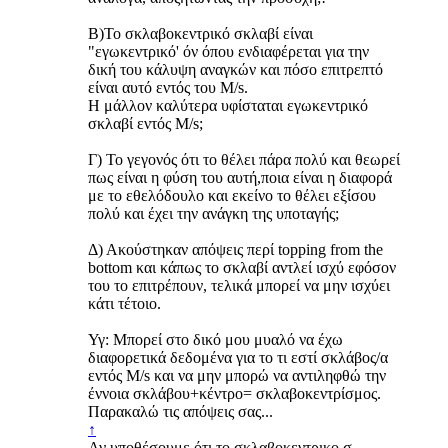
Β)Το σκλαβοκεντρικό σκλαβί είναι
"εγωκεντρικό' όν όπου ενδιαφέρεται για την
δική του κάλυψη αναγκών και πόσο επιτρεπτό
είναι αυτό εντός του M/s.
Η μάλλον καλύτερα υφίσταται εγωκεντρικό
σκλαβί εντός Μ/s;
Γ) Το γεγονός ότι το θέλει πάρα πολύ και θεωρεί
πως είναι η φύση του αυτή,ποια είναι η διαφορά
με το εθελόδουλο και εκείνο το θέλει εξίσου
πολύ και έχει την ανάγκη της υποταγής;
Δ) Ακούστηκαν απόψεις περί topping from the
bottom και κάπως το σκλαβί αντλεί ισχύ εφόσον
του το επιτρέπουν, τελικά μπορεί να μην ισχύει
κάτι τέτοιο.
Υγ: Μπορεί στο δικό μου μυαλό να έχω
διαφορετικά δεδομένα για το τι εστί σκλάβος/α
εντός Μ/s και να μην μπορώ να αντιληφθώ την
έννοια σκλάβου+κέντρο= σκλαβοκεντρίσμος.
Παρακαλώ τις απόψεις σας...
↑
Αν υποθέσουμε ότι το σκλαβοκεντρικο σ,