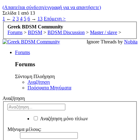
(Απαιτείται σύνδεση/εγγραφή για να απαντήσετε)
Σελίδα 1 από 13
1
←
2
3
4
5
6
→
13
Επόμενη >
Greek BDSM Community
Forums
>
BDSM
>
BDSM Discussion
>
Master / slave
>
Ignore Threads by
Nobita
Forums
Forums
Σύντομη Πλοήγηση
Αναζήτηση
Πρόσφατα Μηνύματα
Αναζήτηση
Αναζήτηση μόνο τίτλων
Μήνυμα μέλους: