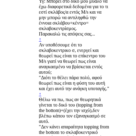
Υγ: Μπορεί στο δικό μου μυαλό να
έχω διαφορετικά δεδομένα για το τι
εστί σκλάβος/α εντός Μ/s και να
μην μπορώ να αντιληφθώ την
έννοια σκλάβου+κέντρο=
σκλαβοκεντρίσμος.
Παρακαλώ τις απόψεις σας...
↑
Αν υποθέσουμε ότι το
σκλαβοκεντρικο σ, ενεργεί και
θεωρεί πως είναι το επίκεντρο του
Μ/s γιατί να θεωρεί πως είναι
αναγκασμένο να βρίσκεται εντός
αυτού;
"Διότι το θέλει πάρα πολύ, αφού
θεωρεί πως είναι η φύση του αυτή
και έχει αυτό την ανάγκη υποταγής."
↑
Θέλω να πω, πως αν θεωρητικά
γίνεται το δικό του (topping from
the bottom)+(έχει την ισχύ),δεν
βλέπω κάπου τον εξαναγκασμό σε
αυτό.
"Δεν κάνει απαραίτητα topping from
the bottom το σκλαβοκεντρικό