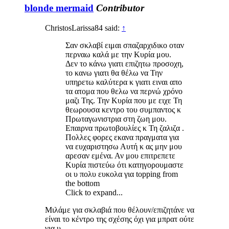
blonde mermaid
Contributor
ChristosLarissa84 said:
↑
Σαν σκλαβί ειμαι σπαζαρχιδικο οταν
περναω καλά με την Κυρία μου.
Δεν το κάνω γιατι επιζητω προσοχη,
το κανω γιατι θα θέλω να Την
υπηρετω καλύτερα κ γιατι ειναι απο
τα ατομα που θελω να περνώ χρόνο
μαζι Της. Την Κυρία που με ειχε Τη
θεωρουσα κεντρο του συμπαντος κ
Πρωταγωνιστρια στη ζωη μου.
Επαιρνα πρωτοβουλίες κ Τη ζαλιζα .
Πολλες φορες εκανα πραγματα για
να ευχαριστησω Αυτή κ ας μην μου
αρεσαν εμένα. Αν μου επιτρεπετε
Κυρία πιστεύω ότι κατηγορουμαστε
οι υ πολυ ευκολα για topping from
the bottom
Click to expand...
Μιλάμε για σκλαβιά που θέλουν/επιζητάνε να
είναι το κέντρο της σχέσης όχι για μπρατ ούτε
για υ.