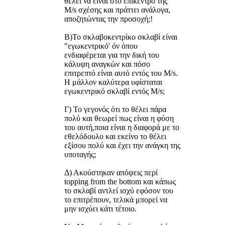
θέλει να είναι στο επίκεντρο της
M/s σχέσης και πράττει ανάλογα,
αποζητώντας την προσοχή;!
Β)Το σκλαβοκεντρίκο σκλαβί είναι
"εγωκεντρικό' όν όπου
ενδιαφέρεται για την δική του
κάλυψη αναγκών και πόσο
επιτρεπτό είναι αυτό εντός του M/s.
Η μάλλον καλύτερα υφίσταται
εγωκεντρικό σκλαβί εντός Μ/s;
Γ) Το γεγονός ότι το θέλει πάρα
πολύ και θεωρεί πως είναι η φύση
του αυτή,ποια είναι η διαφορά με το
εθελόδουλο και εκείνο το θέλει
εξίσου πολύ και έχει την ανάγκη της
υποταγής;
Δ) Ακούστηκαν απόψεις περί
topping from the bottom και κάπως
το σκλαβί αντλεί ισχύ εφόσον του
το επιτρέπουν, τελικά μπορεί να
μην ισχύει κάτι τέτοιο.