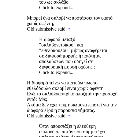
του ως σκλάβο
Click to expand...
Μπορεί ένα σκλαβί να προτάσσει τον εαυτό
χωρίς αφέντη;
Old submissive said:
↑
Η διαφορά μεταξύ
"σκλαβονετρικού" και
"εθελόδουλου" μήπως αναφέρεται
σε διαφορά μορφής ή ποιότητας
απολαύσεων που οδηγεί σε
διαφορετική μορφή σχέσης ;
Click to expand...
Η διαφορά τείνω να πιστεύω πως το
εθελόδουλο σκλαβί είναι χωρίς αφέντη.
Ενώ το σκλαβοκεντρίκο αποζητά την προσοχή
εντός M/s;!
Ακόμα δεν έχω τεκμήριωμενα πειστεί για την
διαφορά εξού η παρουσία νήματος.
Old submissive said:
↑
Όταν απουσιάζει η ελεύθερη
επιλογή σε αυτόν που συμμετέχει,