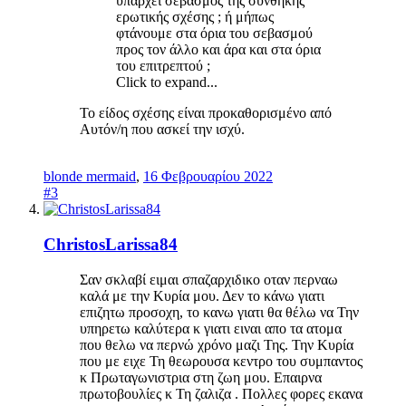
υπάρχει σεβασμός της συνθήκης
ερωτικής σχέσης ; ή μήπως
φτάνουμε στα όρια του σεβασμού
προς τον άλλο και άρα και στα όρια
του επιτρεπτού ;
Click to expand...
Το είδος σχέσης είναι προκαθορισμένο από
Αυτόν/η που ασκεί την ισχύ.
blonde mermaid
,
16 Φεβρουαρίου 2022
#3
ChristosLarissa84
Σαν σκλαβί ειμαι σπαζαρχιδικο οταν περναω
καλά με την Κυρία μου. Δεν το κάνω γιατι
επιζητω προσοχη, το κανω γιατι θα θέλω να Την
υπηρετω καλύτερα κ γιατι ειναι απο τα ατομα
που θελω να περνώ χρόνο μαζι Της. Την Κυρία
που με ειχε Τη θεωρουσα κεντρο του συμπαντος
κ Πρωταγωνιστρια στη ζωη μου. Επαιρνα
πρωτοβουλίες κ Τη ζαλιζα . Πολλες φορες εκανα