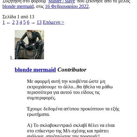
Συζήτηση στο φόρουμ '
Master / slave
' που ξεκίνησε από το μέλος
blonde mermaid
, στις
16 Φεβρουαρίου 2022
.
Σελίδα 1 από 13
1
←
2
3
4
5
6
→
13
Επόμενη >
blonde mermaid
Contributor
Με αφορμή αυτή την κουβέντα ώστε μη
εκτροχιάσουμε το άλλο...θα ήθελα να μάθω
περισσότερα για αυτού του είδους τις
συμπεριφορές.
Έχουμε δεδομένα απ'οπου προκύπτουν τα εξής
ερωτήματα.
Α) Το σκλαβοκεντρικό σκλαβί θέλει να είναι
στο επίκεντρο της M/s σχέσης και πράττει
ανάλογα, αποζητώντας την προσοχή;!