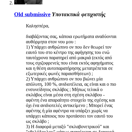
Old submissive
Υποτακτικά φετιχιστής
Καλησπέρα,
διαβάζοντας σας, κάποια ερωτήματα αναδύονται
αυθόρμητα στον νου μου :
1) Υπάρχει ανθρώπινο ον που δεν θεωρεί τον
εαυτό του στο κέντρο της αφήγησης του ενώ
ταυτόχρονα παρατηρεί από μακριά (εκτός από
τους σχιζοφρενείς που είναι εκτός αφηγήματος
και η θέση αυτοπαρατήρησης μετατρέπεται σε
εξωτερικές φωνές παραισθήσεων) ;
2) Υπάρχει ανθρώπινο ον που βιώνει μία
απόλυτη, 100 %, ανιδιοτέλεια, ας είναι και ο πιο
ενσυνείδητος σκλάβος ; Μήπως τελικά ο
σκλάβος είναι μέσα στη σχέση σκλάβου -
αφέντη ένα απαραίτητο στοιχείο της σχέσης και
όχι ένα ανιδιοτελές αντικείμενο ; Μπορεί ένας
αφέντης ή μία αφέντρα να υπάρξει χωρίς να
υπάρχει κάποιος που προτάσσει τον εαυτό του
ως σκλάβο ;
3) Η διαφορά μεταξύ "σκλαβονετρικού" και
"εθελόδουλου" μήπως αναφέρεται σε διαφορά