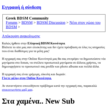
Εγγραφή ή σύνδεση
Greek BDSM Community
Forums
>
BDSM
>
BDSM Discussion
>
Νέοι στον χώρο του
BDSM
>
Απόκρυψη ανακοίνωσης
Καλώς ήρθατε στην
Ελληνική BDSM Κοινότητα
.
Βλέπετε το site μας σαν επισκέπτης και δεν έχετε πρόσβαση σε όλες τις υπηρεσίες
που είναι διαθέσιμες για τα μέλη μας!
Η εγγραφή σας στην Online Κοινότητά μας θα σας επιτρέψει να δημοσιεύσετε νέα
μηνύματα στο forum, να στείλετε προσωπικά μηνύματα σε άλλους χρήστες, να
δημιουργήσετε το προσωπικό σας profile και photo albums και πολλά άλλα.
Η εγγραφή σας είναι γρήγορη, εύκολη και δωρεάν.
Γίνετε μέλος στην Online Κοινότητα.
Αν συναντήσετε οποιοδήποτε πρόβλημα κατά την εγγραφή σας, παρακαλώ
επικοινωνήστε μαζί μας
.
Στα χαμένα.. New Sub