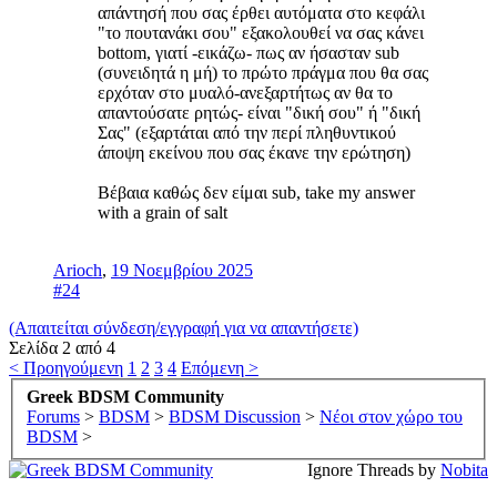
απάντησή που σας έρθει αυτόματα στο κεφάλι
"το πουτανάκι σου" εξακολουθεί να σας κάνει
bottom, γιατί -εικάζω- πως αν ήσασταν sub
(συνειδητά η μή) το πρώτο πράγμα που θα σας
ερχόταν στο μυαλό-ανεξαρτήτως αν θα το
απαντούσατε ρητώς- είναι "δική σου" ή "δική
Σας" (εξαρτάται από την περί πληθυντικού
άποψη εκείνου που σας έκανε την ερώτηση)
Βέβαια καθώς δεν είμαι sub, take my answer
with a grain of salt
Arioch
,
19 Νοεμβρίου 2025
#24
(Απαιτείται σύνδεση/εγγραφή για να απαντήσετε)
Σελίδα 2 από 4
< Προηγούμενη
1
2
3
4
Επόμενη >
Greek BDSM Community
Forums
>
BDSM
>
BDSM Discussion
>
Νέοι στον χώρο του
BDSM
>
Ignore Threads by
Nobita