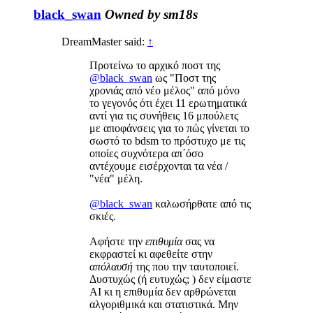
black_swan
Owned by sm18s
DreamMaster said:
↑
Προτείνω το αρχικό ποστ της
@black_swan
ως "Ποστ της
χρονιάς από νέο μέλος" από μόνο
το γεγονός ότι έχει 11 ερωτηματικά
αντί για τις συνήθεις 16 μπούλετς
με αποφάνσεις για το πώς γίνεται το
σωστό το bdsm το πρόστυχο με τις
οποίες συχνότερα απ΄όσο
αντέχουμε εισέρχονται τα νέα /
"νέα" μέλη.
@black_swan
καλωσήρθατε από τις
σκιές.
Αφήστε την
επιθυμία
σας να
εκφραστεί κι αφεθείτε στην
απόλαυσή
της που την ταυτοποιεί.
Δυστυχώς (ή ευτυχώς; ) δεν είμαστε
ΑΙ κι η επιθυμία δεν αρθρώνεται
αλγοριθμικά και στατιστικά. Μην