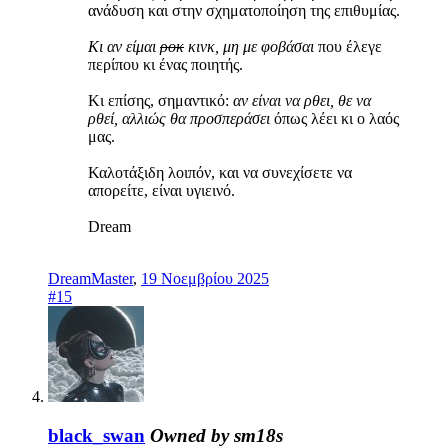
ανάδυση και στην σχηματοποίηση της επιθυμίας.
Κι αν είμαι
ροκ
κινκ, μη με φοβάσαι
που έλεγε
περίπου κι ένας ποιητής.
Κι επίσης, σημαντικό:
αν είναι να ρθει, θε να
ρθεί, αλλιώς θα προσπεράσει
όπως λέει κι ο λαός
μας.
Καλοτάξιδη λοιπόν, και να συνεχίσετε να
απορείτε, είναι υγιεινό.
Dream
DreamMaster
,
19 Νοεμβρίου 2025
#15
black_swan
Owned by sm18s