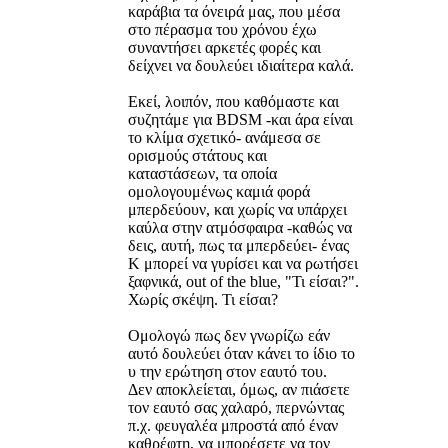
καράβια τα όνειρά μας, που μέσα
στο πέρασμα του χρόνου έχω
συναντήσει αρκετές φορές και
δείχνει να δουλεύει ιδιαίτερα καλά.
Εκεί, λοιπόν, που καθόμαστε και
συζητάμε για BDSM -και άρα είναι
το κλίμα σχετικό- ανάμεσα σε
ορισμούς στάτους και
καταστάσεων, τα οποία
ομολογουμένως καμιά φορά
μπερδεύουν, και χωρίς να υπάρχει
καύλα στην ατμόσφαιρα -καθώς να
δεις, αυτή, πως τα μπερδεύει- ένας
Κ μπορεί να γυρίσει και να ρωτήσει
ξαφνικά, out of the blue, "Τι είσαι?".
Χωρίς σκέψη. Τι είσαι?
Ομολογώ πως δεν γνωρίζω εάν
αυτό δουλεύει όταν κάνει το ίδιο το
υ την ερώτηση στον εαυτό του.
Δεν αποκλείεται, όμως, αν πιάσετε
τον εαυτό σας χαλαρό, περνώντας
π.χ. φευγαλέα μπροστά από έναν
καθρέφτη, να μπορέσετε να τον