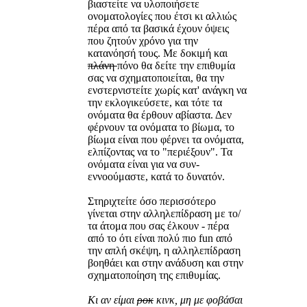
βιαστείτε να υλοποιήσετε
ονοματολογίες που έτσι κι αλλιώς
πέρα από τα βασικά έχουν όψεις
που ζητούν χρόνο για την
κατανόησή τους. Με δοκιμή και
πλάνη
πόνο θα δείτε την επιθυμία
σας να σχηματοποιείται, θα την
ενστερνιστείτε χωρίς κατ' ανάγκη να
την εκλογικεύσετε, και τότε τα
ονόματα θα έρθουν αβίαστα. Δεν
φέρνουν τα ονόματα το βίωμα, το
βίωμα είναι που φέρνει τα ονόματα,
ελπίζοντας να το "περιέξουν". Τα
ονόματα είναι για να συν-
εννοούμαστε, κατά το δυνατόν.
Στηριχτείτε όσο περισσότερο
γίνεται στην αλληλεπίδραση με το/
τα άτομα που σας έλκουν - πέρα
από το ότι είναι πολύ πιο fun από
την απλή σκέψη, η αλληλεπίδραση
βοηθάει και στην ανάδυση και στην
σχηματοποίηση της επιθυμίας.
Κι αν είμαι
ροκ
κινκ, μη με φοβάσαι