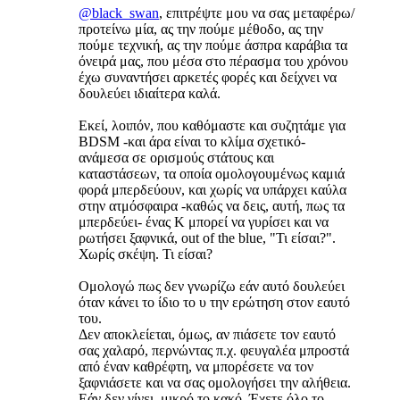
@black_swan
, επιτρέψτε μου να σας μεταφέρω/
προτείνω μία, ας την πούμε μέθοδο, ας την
πούμε τεχνική, ας την πούμε άσπρα καράβια τα
όνειρά μας, που μέσα στο πέρασμα του χρόνου
έχω συναντήσει αρκετές φορές και δείχνει να
δουλεύει ιδιαίτερα καλά.
Εκεί, λοιπόν, που καθόμαστε και συζητάμε για
BDSM -και άρα είναι το κλίμα σχετικό-
ανάμεσα σε ορισμούς στάτους και
καταστάσεων, τα οποία ομολογουμένως καμιά
φορά μπερδεύουν, και χωρίς να υπάρχει καύλα
στην ατμόσφαιρα -καθώς να δεις, αυτή, πως τα
μπερδεύει- ένας Κ μπορεί να γυρίσει και να
ρωτήσει ξαφνικά, out of the blue, "Τι είσαι?".
Χωρίς σκέψη. Τι είσαι?
Ομολογώ πως δεν γνωρίζω εάν αυτό δουλεύει
όταν κάνει το ίδιο το υ την ερώτηση στον εαυτό
του.
Δεν αποκλείεται, όμως, αν πιάσετε τον εαυτό
σας χαλαρό, περνώντας π.χ. φευγαλέα μπροστά
από έναν καθρέφτη, να μπορέσετε να τον
ξαφνιάσετε και να σας ομολογήσει την αλήθεια.
Εάν δεν γίνει, μικρό το κακό. Έχετε όλο το