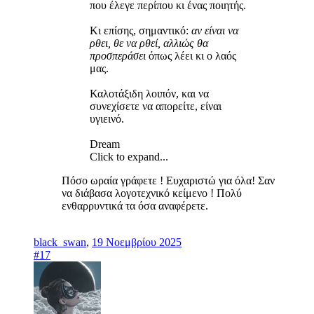
που έλεγε περίπου κι ένας ποιητής.
Κι επίσης, σημαντικό:
αν είναι να
ρθει, θε να ρθεί, αλλιώς θα
προσπεράσει
όπως λέει κι ο λαός
μας.
Καλοτάξιδη λοιπόν, και να
συνεχίσετε να απορείτε, είναι
υγιεινό.
Dream
Click to expand...
Πόσο ωραία γράφετε ! Ευχαριστώ για όλα! Σαν
να διάβασα λογοτεχνικό κείμενο ! Πολύ
ενθαρρυντικά τα όσα αναφέρετε.
black_swan
,
19 Νοεμβρίου 2025
#17