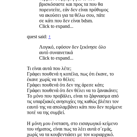
βρισκόσαστε και προς τα που θα
πορευτείτε, εάν δεν είναι πρόθυμος
να ακούσει για τα θέλω σου, πάτε
σε κάτι που δεν είναι bdsm.
Click to expand...
quest said:
↑
Λογικό, εφόσον δεν ξεκίνησε όλο
αυτό συναινετικά
Click to expand...
Τι είναι αυτά που λέτε;
Γράφει πουθενά η κοπέλα, πως ότι έκανε, το
έκανε χωρίς να το θέλει;
Γράφει πουθενά ότι δεν της άρεσε κάτι;
Γράφει πουθενά ότι δεν θέλει να το ξανακάνει;
Το μόνο που προβάλει, είναι το ξάφνιασμα από
τις υπαρξιακές ανησυχίες της καθώς βλέπει τον
εαυτό της να απολαμβάνει κάτι που δεν περίμενε
ποτέ να της συμβεί.
Η μόνη μου ένσταση, στο εισαγωγικό κείμενο
του νήματος, είναι πως τα λέει αυτά σ΄εμάς,
χωρίς να τα κουβεντιάσει με τον κυριαρχικό.