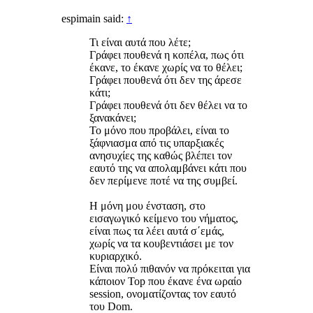
espimain said:
↑
Τι είναι αυτά που λέτε;
Γράφει πουθενά η κοπέλα, πως ότι
έκανε, το έκανε χωρίς να το θέλει;
Γράφει πουθενά ότι δεν της άρεσε
κάτι;
Γράφει πουθενά ότι δεν θέλει να το
ξανακάνει;
Το μόνο που προβάλει, είναι το
ξάφνιασμα από τις υπαρξιακές
ανησυχίες της καθώς βλέπει τον
εαυτό της να απολαμβάνει κάτι που
δεν περίμενε ποτέ να της συμβεί.
Η μόνη μου ένσταση, στο
εισαγωγικό κείμενο του νήματος,
είναι πως τα λέει αυτά σ΄εμάς,
χωρίς να τα κουβεντιάσει με τον
κυριαρχικό.
Είναι πολύ πιθανόν να πρόκειται για
κάποιον Top που έκανε ένα ωραίο
session, ονοματίζοντας τον εαυτό
του Dom.