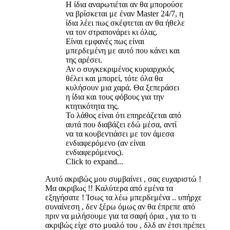
Η ίδια αναρωτιέται αν θα μπορούσε
να βρίσκεται με έναν Master 24/7, η
ίδια λέει πως σκέφτεται αν θα ήθελε
να τον στραπονάρει κι όλας.
Είναι εμφανές πως είναι
μπερδεμένη με αυτό που κάνει και
της αρέσει.
Αν ο συγκεκριμένος κυριαρχικός
θέλει και μπορεί, τότε όλα θα
κυλήσουν μια χαρά. Θα ξεπεράσει
η ίδια και τους φόβους για την
κτητικότητα της.
Το λάθος είναι ότι επηρεάζεται από
αυτά που διαβάζει εδώ μέσα, αντί
να τα κουβεντιάσει με τον άμεσα
ενδιαφερόμενο (αν είναι
ενδιαφερόμενος).
Click to expand...
Αυτό ακριβώς μου συμβαίνει , σας ευχαριστώ !
Μα ακριβως !! Καλύτερα από εμένα τα
εξηγήσατε ! Ίσως τα λέω μπερδεμένα .. υπήρχε
συναίνεση , δεν ξέρω όμως αν θα έπρεπε από
πριν να μιλήσουμε για τα σαφή όρια , για το τι
ακριβώς είχε στο μυαλό του , δλδ αν έτσι πρέπει