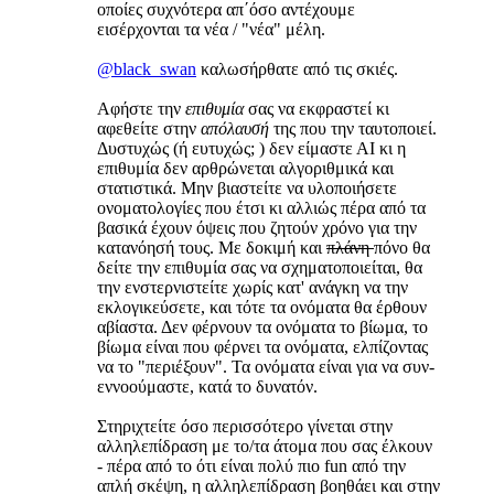
οποίες συχνότερα απ΄όσο αντέχουμε
εισέρχονται τα νέα / "νέα" μέλη.
@black_swan
καλωσήρθατε από τις σκιές.
Αφήστε την
επιθυμία
σας να εκφραστεί κι
αφεθείτε στην
απόλαυσή
της που την ταυτοποιεί.
Δυστυχώς (ή ευτυχώς; ) δεν είμαστε ΑΙ κι η
επιθυμία δεν αρθρώνεται αλγοριθμικά και
στατιστικά. Μην βιαστείτε να υλοποιήσετε
ονοματολογίες που έτσι κι αλλιώς πέρα από τα
βασικά έχουν όψεις που ζητούν χρόνο για την
κατανόησή τους. Με δοκιμή και
πλάνη
πόνο θα
δείτε την επιθυμία σας να σχηματοποιείται, θα
την ενστερνιστείτε χωρίς κατ' ανάγκη να την
εκλογικεύσετε, και τότε τα ονόματα θα έρθουν
αβίαστα. Δεν φέρνουν τα ονόματα το βίωμα, το
βίωμα είναι που φέρνει τα ονόματα, ελπίζοντας
να το "περιέξουν". Τα ονόματα είναι για να συν-
εννοούμαστε, κατά το δυνατόν.
Στηριχτείτε όσο περισσότερο γίνεται στην
αλληλεπίδραση με το/τα άτομα που σας έλκουν
- πέρα από το ότι είναι πολύ πιο fun από την
απλή σκέψη, η αλληλεπίδραση βοηθάει και στην