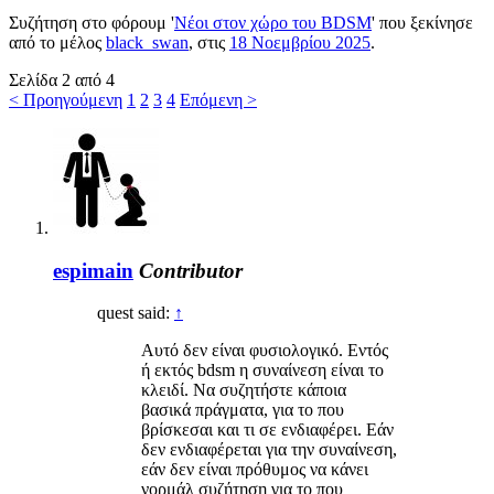
Συζήτηση στο φόρουμ '
Νέοι στον χώρο του BDSM
' που ξεκίνησε
από το μέλος
black_swan
, στις
18 Νοεμβρίου 2025
.
Σελίδα 2 από 4
< Προηγούμενη
1
2
3
4
Επόμενη >
espimain
Contributor
quest said:
↑
Αυτό δεν είναι φυσιολογικό. Εντός
ή εκτός bdsm η συναίνεση είναι το
κλειδί. Να συζητήστε κάποια
βασικά πράγματα, για το που
βρίσκεσαι και τι σε ενδιαφέρει. Εάν
δεν ενδιαφέρεται για την συναίνεση,
εάν δεν είναι πρόθυμος να κάνει
νορμάλ συζήτηση για το που