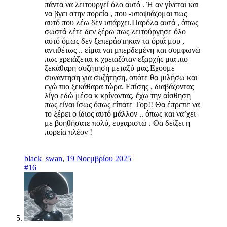
πάντα να λειτουργεί όλο αυτό . Ή αν γίνεται και
να βγει στην πορεία , που -υποψιάζομαι πως
αυτό που λέω δεν υπάρχει.Παρόλα αυτά , όπως
σωστά λέτε δεν ξέρω πως λειτούργησε όλο
αυτό όμως δεν ξεπεράστηκαν τα όριά μου ,
αντιθέτως .. είμαι ναι μπερδεμένη και συμφωνώ
πως χρειάζεται κ χρειαζόταν εξαρχής μια πιο
ξεκάθαρη συζήτηση μεταξύ μας.Εχουμε
συνάντηση για συζήτηση, οπότε θα μιλήσω και
εγώ πιο ξεκάθαρα τώρα. Επίσης , διαβάζοντας
λίγο εδώ μέσα κ κρίνοντας, έχω την αίσθηση
πως είναι ίσως όπως είπατε Τop!! Θα έπρεπε να
το ξέρει ο ίδιος αυτό μάλλον .. όπως και να’χει
με βοηθήσατε πολύ, ευχαριστώ . Θα δείξει η
πορεία πλέον !
black_swan
,
19 Νοεμβρίου 2025
#16