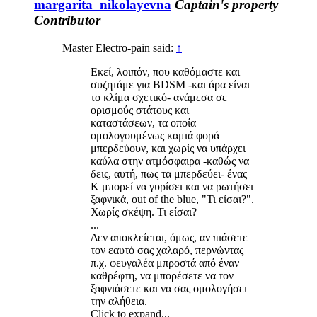
margarita_nikolayevna
Captain's property
Contributor
Master Electro-pain said:
↑
Εκεί, λοιπόν, που καθόμαστε και
συζητάμε για BDSM -και άρα είναι
το κλίμα σχετικό- ανάμεσα σε
ορισμούς στάτους και
καταστάσεων, τα οποία
ομολογουμένως καμιά φορά
μπερδεύουν, και χωρίς να υπάρχει
καύλα στην ατμόσφαιρα -καθώς να
δεις, αυτή, πως τα μπερδεύει- ένας
Κ μπορεί να γυρίσει και να ρωτήσει
ξαφνικά, out of the blue, "Τι είσαι?".
Χωρίς σκέψη. Τι είσαι?
...
Δεν αποκλείεται, όμως, αν πιάσετε
τον εαυτό σας χαλαρό, περνώντας
π.χ. φευγαλέα μπροστά από έναν
καθρέφτη, να μπορέσετε να τον
ξαφνιάσετε και να σας ομολογήσει
την αλήθεια.
Click to expand...