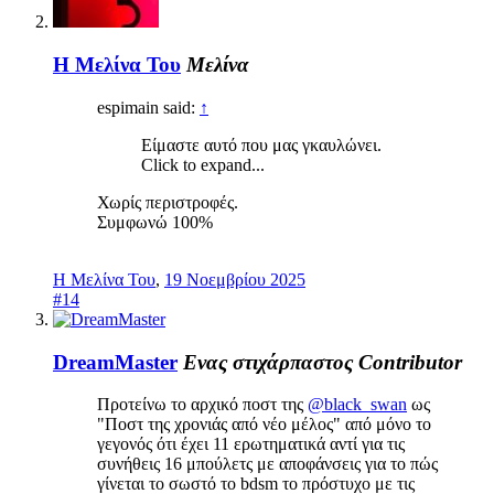
Η Μελίνα Του
Μελίνα
espimain said:
↑
Είμαστε αυτό που μας γκαυλώνει.
Click to expand...
Χωρίς περιστροφές.
Συμφωνώ 100%
Η Μελίνα Του
,
19 Νοεμβρίου 2025
#14
DreamMaster
Ενας στιχάρπαστος
Contributor
Προτείνω το αρχικό ποστ της
@black_swan
ως
"Ποστ της χρονιάς από νέο μέλος" από μόνο το
γεγονός ότι έχει 11 ερωτηματικά αντί για τις
συνήθεις 16 μπούλετς με αποφάνσεις για το πώς
γίνεται το σωστό το bdsm το πρόστυχο με τις