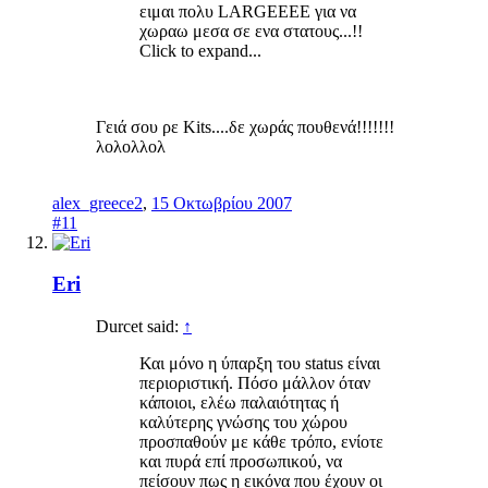
ειμαι πολυ LARGEEEE για να
χωραω μεσα σε ενα στατους...!!
Click to expand...
Γειά σου ρε Κits....δε χωράς πουθενά!!!!!!!
λολολλολ
alex_greece2
,
15 Οκτωβρίου 2007
#11
Eri
Durcet said:
↑
Και μόνο η ύπαρξη του status είναι
περιοριστική. Πόσο μάλλον όταν
κάποιοι, ελέω παλαιότητας ή
καλύτερης γνώσης του χώρου
προσπαθούν με κάθε τρόπο, ενίοτε
και πυρά επί προσωπικού, να
πείσουν πως η εικόνα που έχουν οι