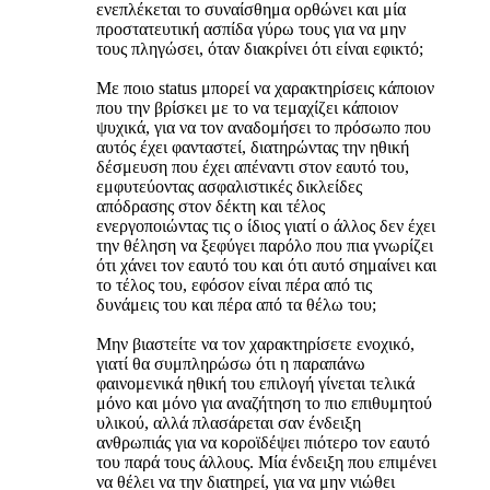
ενεπλέκεται το συναίσθημα ορθώνει και μία
προστατευτική ασπίδα γύρω τους για να μην
τους πληγώσει, όταν διακρίνει ότι είναι εφικτό;
Με ποιο status μπορεί να χαρακτηρίσεις κάποιον
που την βρίσκει με το να τεμαχίζει κάποιον
ψυχικά, για να τον αναδομήσει το πρόσωπο που
αυτός έχει φανταστεί, διατηρώντας την ηθική
δέσμευση που έχει απέναντι στον εαυτό του,
εμφυτεύοντας ασφαλιστικές δικλείδες
απόδρασης στον δέκτη και τέλος
ενεργοποιώντας τις ο ίδιος γιατί ο άλλος δεν έχει
την θέληση να ξεφύγει παρόλο που πια γνωρίζει
ότι χάνει τον εαυτό του και ότι αυτό σημαίνει και
το τέλος του, εφόσον είναι πέρα από τις
δυνάμεις του και πέρα από τα θέλω του;
Μην βιαστείτε να τον χαρακτηρίσετε ενοχικό,
γιατί θα συμπληρώσω ότι η παραπάνω
φαινομενικά ηθική του επιλογή γίνεται τελικά
μόνο και μόνο για αναζήτηση το πιο επιθυμητού
υλικού, αλλά πλασάρεται σαν ένδειξη
ανθρωπιάς για να κοροϊδέψει πιότερο τον εαυτό
του παρά τους άλλους. Μία ένδειξη που επιμένει
να θέλει να την διατηρεί, για να μην νιώθει