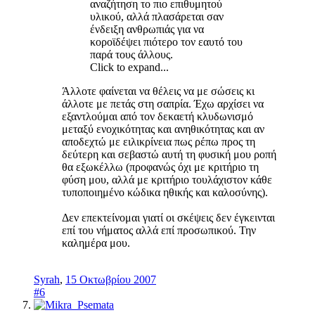
αναζήτηση το πιο επιθυμητού
υλικού, αλλά πλασάρεται σαν
ένδειξη ανθρωπιάς για να
κοροϊδέψει πιότερο τον εαυτό του
παρά τους άλλους.
Click to expand...
Άλλοτε φαίνεται να θέλεις να με σώσεις κι
άλλοτε με πετάς στη σαπρία. Έχω αρχίσει να
εξαντλούμαι από τον δεκαετή κλυδωνισμό
μεταξύ ενοχικότητας και ανηθικότητας και αν
αποδεχτώ με ειλικρίνεια πως ρέπω προς τη
δεύτερη και σεβαστώ αυτή τη φυσική μου ροπή
θα εξωκέλλω (προφανώς όχι με κριτήριο τη
φύση μου, αλλά με κριτήριο τουλάχιστον κάθε
τυποποιημένο κώδικα ηθικής και καλοσύνης).
Δεν επεκτείνομαι γιατί οι σκέψεις δεν έγκεινται
επί του νήματος αλλά επί προσωπικού. Την
καλημέρα μου.
Syrah
,
15 Οκτωβρίου 2007
#6