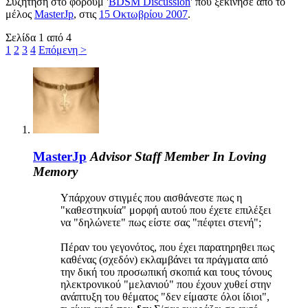
Συζήτηση στο φόρουμ '
BDSM Discussion
' που ξεκίνησε από το
μέλος
MasterJp
, στις
15 Οκτωβρίου 2007
.
Σελίδα 1 από 4
1
2
3
4
Επόμενη >
MasterJp
Advisor
Staff Member
In Loving
Memory
Υπάρχουν στιγμές που αισθάνεστε πως η
"καθεστηκυία" μορφή αυτού που έχετε επιλέξει
να "δηλώνετε" πως είστε σας "πέφτει στενή";
Πέραν του γεγονότος, που έχει παρατηρηθει πως
καθένας (σχεδόν) εκλαμβάνει τα πράγματα από
την δική του προσωπική σκοπιά και τους τόνους
ηλεκτρονικού "μελανιού" που έχουν χυθεί στην
ανάπτυξη του θέματος "δεν είμαστε όλοι ίδιοι",