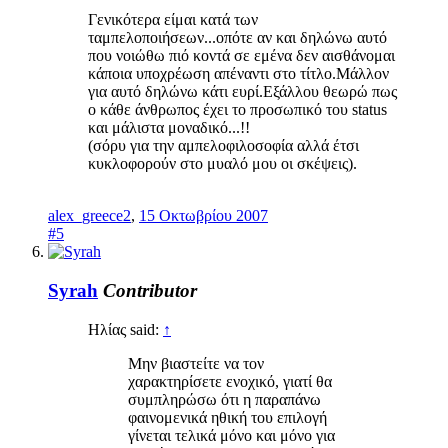
Γενικότερα είμαι κατά των
ταμπελοποιήσεων...οπότε αν και δηλώνω αυτό
που νοιώθω πιό κοντά σε εμένα δεν αισθάνομαι
κάποια υποχρέωση απέναντι στο τίτλο.Μάλλον
για αυτό δηλώνω κάτι ευρί.Εξάλλου θεωρώ πως
ο κάθε άνθρωπος έχει το προσωπικό του status
και μάλιστα μοναδικό...!!
(σόρυ για την αμπελοφιλοσοφία αλλά έτσι
κυκλοφορούν στο μυαλό μου οι σκέψεις).
alex_greece2
,
15 Οκτωβρίου 2007
#5
Syrah
Contributor
Ηλίας said:
↑
Μην βιαστείτε να τον
χαρακτηρίσετε ενοχικό, γιατί θα
συμπληρώσω ότι η παραπάνω
φαινομενικά ηθική του επιλογή
γίνεται τελικά μόνο και μόνο για