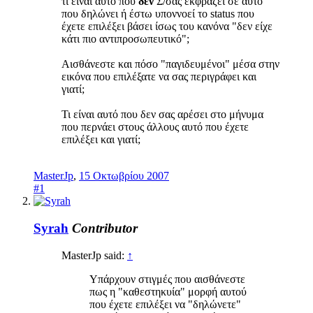
τι είναι αυτό που
δεν
Σ/σας εκφράζει σε αυτό
που δηλώνει ή έστω υποννοεί το status που
έχετε επιλέξει βάσει ίσως του κανόνα "δεν είχε
κάτι πιο αντιπροσωπευτικό";
Αισθάνεστε και πόσο "παγιδευμένοι" μέσα στην
εικόνα που επιλέξατε να σας περιγράφει και
γιατί;
Τι είναι αυτό που δεν σας αρέσει στο μήνυμα
που περνάει στους άλλους αυτό που έχετε
επιλέξει και γιατί;
MasterJp
,
15 Οκτωβρίου 2007
#1
Syrah
Contributor
MasterJp said:
↑
Υπάρχουν στιγμές που αισθάνεστε
πως η "καθεστηκυία" μορφή αυτού
που έχετε επιλέξει να "δηλώνετε"