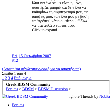
ίδιοι για ένα stauts είναι η μόνη
σωστή. Δε μπορώ και δε θέλω να
καθορίσω τη συμπεριφορά μου, τις
απόψεις μου, τα θέλω μου με βάση
τα "πρέπει" κάποιου τίτλου. Θέλω
να 'μαι απλά ο εαυτός μου.
Click to expand...
Eri
,
15 Οκτωβρίου 2007
#12
(Απαιτείται σύνδεση/εγγραφή για να απαντήσετε)
Σελίδα 1 από 4
1
2
3
4
Επόμενη >
Greek BDSM Community
Forums
>
BDSM
>
BDSM Discussion
>
Ignore Threads by
Nobita
Forums