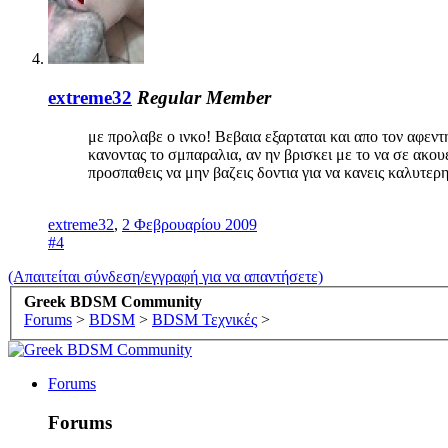
extreme32
Regular Member
με προλαβε ο ινκο! Βεβαια εξαρταται και απο τον αφεντ
κανοντας το σμπαραλια, αν ην βρισκει με το να σε ακουε
προσπαθεις να μην βαζεις δοντια για να κανεις καλυτερη
extreme32
,
2 Φεβρουαρίου 2009
#4
(Απαιτείται σύνδεση/εγγραφή για να απαντήσετε)
Greek BDSM Community
Forums
>
BDSM
>
BDSM Τεχνικές
>
Forums
Forums