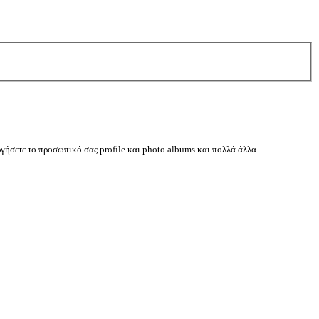
ργήσετε το προσωπικό σας profile και photo albums και πολλά άλλα.