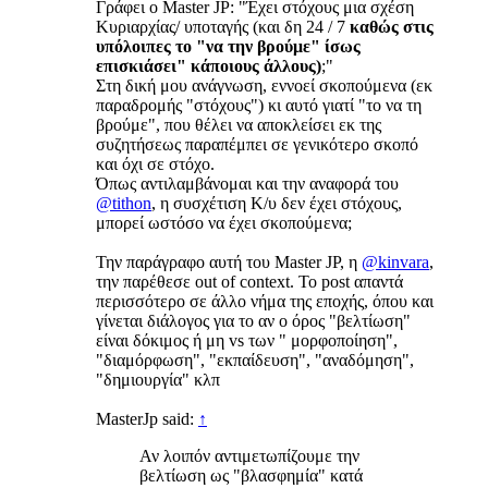
Γράφει ο Master JP: "Έχει στόχους μια σχέση
Κυριαρχίας/ υποταγής (και δη 24 / 7
καθώς στις
υπόλοιπες το "να την βρούμε" ίσως
επισκιάσει" κάποιους άλλους)
;"
Στη δική μου ανάγνωση, εννοεί σκοπούμενα (εκ
παραδρομής "στόχους") κι αυτό γιατί "το να τη
βρούμε", που θέλει να αποκλείσει εκ της
συζητήσεως παραπέμπει σε γενικότερο σκοπό
και όχι σε στόχο.
Όπως αντιλαμβάνομαι και την αναφορά του
@tithon
, η συσχέτιση Κ/υ δεν έχει στόχους,
μπορεί ωστόσο να έχει σκοπούμενα;
Την παράγραφο αυτή του Master JP, η
@kinvara
,
την παρέθεσε out of context. Το post απαντά
περισσότερο σε άλλο νήμα της εποχής, όπου και
γίνεται διάλογος για το αν ο όρος "βελτίωση"
είναι δόκιμος ή μη vs των " μορφοποίηση",
"διαμόρφωση", "εκπαίδευση", "αναδόμηση",
"δημιουργία" κλπ
MasterJp said:
↑
Αν λοιπόν αντιμετωπίζουμε την
βελτίωση ως "βλασφημία" κατά