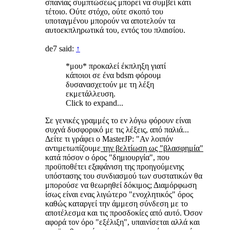
σπανίας συμπτώσεως μπορεί να συμβεί κάτι
τέτοιο. Ούτε στόχο, ούτε σκοπό του
υποταγμένου μπορούν να αποτελούν τα
αυτοεκπληρωτικά του, εντός του πλαισίου.
de7 said:
↑
*μου* προκαλεί έκπληξη γιατί
κάποιοι σε ένα bdsm φόρουμ
δυσανασχετούν με τη λέξη
εκμετάλλευση.
Click to expand...
Σε γενικές γραμμές το εν λόγω φόρουν είναι
συχνά δυσφορικό με τις λέξεις, από παλιά...
Δείτε τι γράφει ο MasterJP: "Αν λοιπόν
αντιμετωπίζουμε
την βελτίωση ως "βλασφημία"
κατά πόσον ο όρος "δημιουργία", που
προϋποθέτει εξαφάνιση της προηγούμενης
υπόστασης του συνδιασμού των συστατικών θα
μπορούσε να θεωρηθεί δόκιμος; Διαμόρφωση
ίσως είναι ενας λιγώτερο "ενοχλητικός" όρος
καθώς καταργεί την άμμεση σύνδεση με το
αποτέλεσμα και τις προσδοκίες από αυτό. Όσον
αφορά τον όρο "εξέλιξη", υπαινίσεται αλλά και