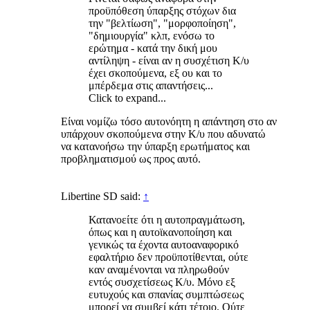
προϋπόθεση ύπαρξης στόχων δια
την "βελτίωση", "μορφοποίηση",
"δημιουργία" κλπ, ενόσω το
ερώτημα - κατά την δική μου
αντίληψη - είναι αν η συσχέτιση Κ/υ
έχει σκοπούμενα, εξ ου και το
μπέρδεμα στις απαντήσεις...
Click to expand...
Είναι νομίζω τόσο αυτονόητη η απάντηση στο αν
υπάρχουν σκοπούμενα στην Κ/υ που αδυνατώ
να κατανοήσω την ύπαρξη ερωτήματος και
προβληματισμού ως προς αυτό.
Libertine SD said:
↑
Κατανοείτε ότι η αυτοπραγμάτωση,
όπως και η αυτοϊκανοποίηση και
γενικώς τα έχοντα αυτοαναφορικό
εφαλτήριο δεν προϋποτίθενται, ούτε
καν αναμένονται να πληρωθούν
εντός συσχετίσεως Κ/υ. Μόνο εξ
ευτυχούς και σπανίας συμπτώσεως
μπορεί να συμβεί κάτι τέτοιο. Ούτε