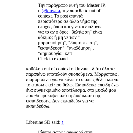
Την παράγραφο αυτή του Master JP,
η
@kinvara
, την παρέθεσε out of
context. Το post απαντά
περισσότερο σε άλλο νήμα της
εποχής, όπου και γίνεται διάλογος
για το αν ο όρος "βελτίωση" είναι
δόκιμος ή μη vs των "
μορφοποίηση", "διαμόρφωση",
"εκπαίδευση", "αναδόμηση",
"δημιουργία" κλπ
Click to expand...
καθόλου out of context η kinvara διότι όλα τα
παραπάνω αποτελούν σκοπούμενα. Μορφοποιώ,
διαμορφώνω για να κάνω το υ όπως θέλω και να
το φτάσω εκεί που θέλω. Εκπαιδεύω επειδή έχω
ένα συγκεκριμένο αποτέλεσμα, στο μυαλό μου
που θα προκυψει από τη διαδικασία της
εκπαίδευσης. Δεν εκπαιδεύω για να
εκπαιδεύσω.
Libertine SD said:
↑
Γίνεται σαφώς αναφορά στην