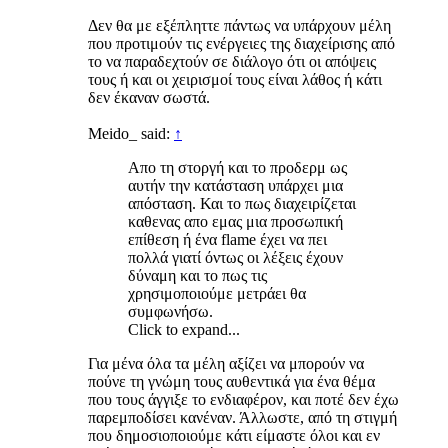
Δεν θα με εξέπληττε πάντως να υπάρχουν μέλη
που προτιμούν τις ενέργειες της διαχείρισης από
το να παραδεχτούν σε διάλογο ότι οι απόψεις
τους ή και οι χειρισμοί τους είναι λάθος ή κάτι
δεν έκαναν σωστά.
Meido_ said:
↑
Απο τη στοργή και το προδερμ ως
αυτήν την κατάσταση υπάρχει μια
απόσταση. Και το πως διαχειρίζεται
καθενας απο εμας μια προσωπική
επίθεση ή ένα flame έχει να πει
πολλά γιατί όντως οι λέξεις έχουν
δύναμη και το πως τις
χρησιμοποιούμε μετράει θα
συμφωνήσω.
Click to expand...
Για μένα όλα τα μέλη αξίζει να μπορούν να
πούνε τη γνώμη τους αυθεντικά για ένα θέμα
που τους άγγιξε το ενδιαφέρον, και ποτέ δεν έχω
παρεμποδίσει κανέναν. Άλλωστε, από τη στιγμή
που δημοσιοποιούμε κάτι είμαστε όλοι και εν