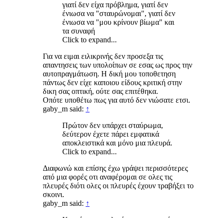
γιατί δεν είχα πρόβλημα, γιατί δεν
ένιωσα να "σταυρώνομαι", γιατί δεν
ένιωσα να "μου κρίνουν βίωμα" και
τα συναφή
Click to expand...
Για να ειμαι ειλικρινής δεν προσεξα τις
απαντησεις των υπολοίπων σε εσας ως προς την
αυτοπραγμάτωση. Η δική μου τοποθετηση
πάντως δεν είχε καποιου είδους κριτική στην
δικη σας οπτική, ούτε σας επιτέθηκα.
Οπότε υποθέτω πως για αυτό δεν νιώσατε ετσι.
gaby_m said:
↑
Πρώτον δεν υπάρχει σταύρωμα,
δεύτερον έχετε πάρει εμφατικά
αποκλειστικά και μόνο μια πλευρά.
Click to expand...
Διαφωνώ και επίσης έχω γράψει περισσότερες
από μια φορές οτι αναφέρομαι σε ολες τις
πλευρές διότι ολες οι πλευρές έχουν τραβήξει το
σκοινι.
gaby_m said:
↑