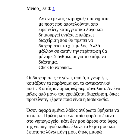
Meido_ said:
↑
Αν ενα μελος εκτροχιαζει τα νηματα
με ποστ που αποτελούνται απο
ειρωνείες, καταγγελτικο λόγο και
δημιουργεί εντάσεις υπάρχει
διαχείριση που θα πρεπει να
διαχειριστει το χ ψ μελος. Αλλά
μάλλον σε αυτήν την περίπτωση θα
μέναμε 5 άνθρωποι για το επόμενο
διάστημα.
Click to expand...
Οι διαχειρίσεις εν γένει, από ό,τι γνωρίζω,
κοιτάζουν τα παράνομα και τα αντικανονικά
ποστ. Κοιτάζουν όμως
φόρουμ
συνολικά. Αν ένα
μέλος
από μόνο του χρειάζεται διαχείριση, όπως
προτείνετε, ξέρετε ποια είναι η διαδικασία.
Όσον αφορά εμένα, λάθος άνθρωπο βρήκατε να
το πείτε. Πρώτη και τελευταία φορά το έκανα
στο νηπιαγωγείο, κάτι δεν μου άρεσε στο ύφος
της νηπιαγωγού καθώς έλυνε το θέμα μου και
έκτοτε τα λύνω μόνη μου, όπως μπορώ.