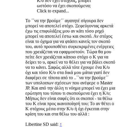
Κ/υ δεν έχει στόχους, μπορεί
ωστόσο να έχει σκοπούμενα;
Click to expand...
To ΄΄να την βρούμε΄΄ αγαπητέ σίγουρα δεν
μπορεί να αποτελεί στόχο. Ξεφεύγοντας αρκετά
έχω τις επιφυλάξεις μου αν κάτι τόσο ρηχό
μπορεί να αποτελεί έστω και σκοπό. Αν στόχος
είναι το όχημα για να φτάσει κανείς τον σκοπό
του, αυτό προυποθέτει συγκεκριμένες ενέργειες
που χρειάζεται να εφαρμοστούν. Τώρα θα μου
πείτε δεν χρειάζεται κάποιο στόχο ο Κ για να
δείρει το υ, αρκεί να το θέλει για να βάλει σκοπό
να το κάνει. Σαφώς αλλά τότε έχουμε ένα Κ/υ
όχι και τόσο Κ/υ στα δικά μου μάτια γιατί δεν
διαφέρει σε τίποτα από το ..΄΄να την βρούμε΄΄
των υπολοιπων σχέσεων που ανέφερε ο Master
JP. Και από την άλλη τι νόημα μπορεί να έχει μια
ερώτηση του τύπου τι σκοπούμενα έχει η Κ/υ;
Μήπως δεν είναι σαφές ότι οι σκοποί - τα θέλω
του Κ είναι προς ικανοποίησή του; Το αν θέτει ο
Κ στόχους μέσα στην Κ/υ ή όχι έγκειται στην
κρίση του και στα θέλω του αλλά :
Libertine SD said:
↑