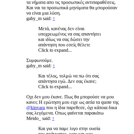
τα νήματα απο τις προσωπικές αντιπαραθέσεις.
Και ναι τα προσωπικά μηνύματα θα μπορούσαν
να είναι μια λύση.
gaby_m said:
↑
Μετά, κανένας δεν είναι
υποχρεωμένος να σας απαντήσει
και ιδίως να σας δώσει την
απάντηση που εσείς θέλετε
Click to expand...
Συμφωνούμε.
gaby_m said:
↑
Και τέλος, τολμώ να πω ότι σας
απάντησα εγώ. Δεν σας έκανε;
Click to expand...
Οχι δεν μου έκανε. Πως θα μπορούσε να μου
κανει; Η ερώτηση μου ειχε ως αιτία τα quote της
@kinvara
που η ίδια παρεθεσε, όχι κάποια δικα
σας λεγόμενα. Οπως φαίνεται παρακάτω
Meido_ said:
↑
Και για να παμε λιγο στην ουσία
του πράγματος -
μιας και μου