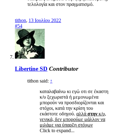
τελολογία και στον πραγματισμό.
tithon
,
13 Ιουλίου 2022
#54
Libertine SD
Contributor
tithon said:
↑
καταλαβαίνω κι εγώ οτι σε έκαστη
κ/υ ξεχωριστά ή μεμονωμένα
μπορούν να προσδιορίζονται και
στόχοι, κατά την κρίση του
εκάστοτε οδηγού.
αλλά
στην
κ/υ,
γενικά, δεν μπορούμε μάλλον να
μιλάμε για ύπαρξη στόχων
Click to expand...