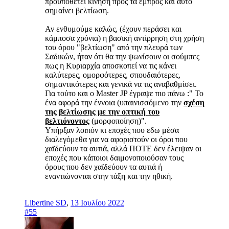
προϋποθετει κίνηση προς τα εμπρός και αυτό
σημαίνει βελτίωση.
Αν ενθυμούμε καλώς, (έχουν περάσει και
κάμποσα χρόνια) η βασική αντίρρηση στη χρήση
του όρου "βελτίωση" από την πλευρά των
Σαδικών, ήταν ότι θα την ψωνίσουν οι σούμπες
πως η Κυριαρχία αποσκοπεί να τις κάνει
καλύτερες, ομορφότερες, σπουδαιότερες,
σημαντικότερες και γενικά να τις αναβαθμίσει.
Για τούτο και ο Master JP έγραψε πιο πάνω :" Το
ένα αφορά την έννοια (υπαινισσόμενο την
σχέση
της βελτίωσης με την οπτική του
βελτιόνοντος
(μορφοποίηση)".
Υπήρξαν λοιπόν κι εποχές που εδω μέσα
διαλεγόμεθα για να αφοριστούν οι όροι που
χαϊδεύουν τα αυτιά, αλλά ΠΟΤΕ δεν έλειψαν οι
εποχές που κάποιοι δαιμονοποιούσαν τους
όρους που δεν χαϊδεύουν τα αυτιά ή
εναντιώνονται στην τάξη και την ηθική.
Libertine SD
,
13 Ιουλίου 2022
#55