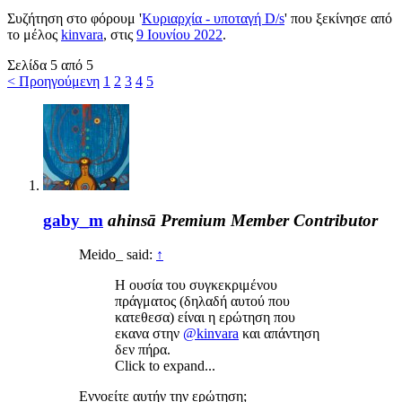
Συζήτηση στο φόρουμ '
Κυριαρχία - υποταγή D/s
' που ξεκίνησε από
το μέλος
kinvara
, στις
9 Ιουνίου 2022
.
Σελίδα 5 από 5
< Προηγούμενη
1
2
3
4
5
gaby_m
ahinsā
Premium Member
Contributor
Meido_ said:
↑
Η ουσία του συγκεκριμένου
πράγματος (δηλαδή αυτού που
κατεθεσα) είναι η ερώτηση που
εκανα στην
@kinvara
και απάντηση
δεν πήρα.
Click to expand...
Εννοείτε αυτήν την ερώτηση;