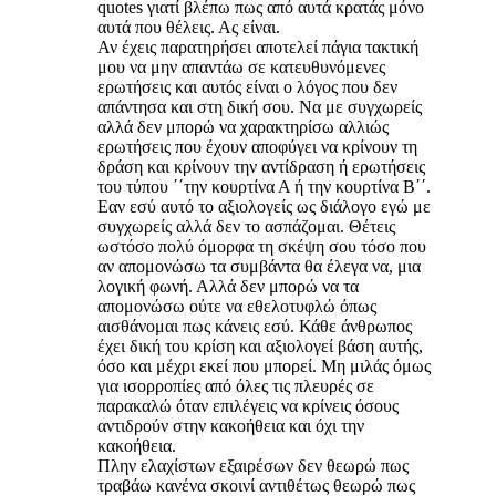
quotes γιατί βλέπω πως από αυτά κρατάς μόνο
αυτά που θέλεις. Ας είναι.
Αν έχεις παρατηρήσει αποτελεί πάγια τακτική
μου να μην απαντάω σε κατευθυνόμενες
ερωτήσεις και αυτός είναι ο λόγος που δεν
απάντησα και στη δική σου. Να με συγχωρείς
αλλά δεν μπορώ να χαρακτηρίσω αλλιώς
ερωτήσεις που έχουν αποφύγει να κρίνουν τη
δράση και κρίνουν την αντίδραση ή ερωτήσεις
του τύπου ΄΄την κουρτίνα Α ή την κουρτίνα Β΄΄.
Εαν εσύ αυτό το αξιολογείς ως διάλογο εγώ με
συγχωρείς αλλά δεν το ασπάζομαι. Θέτεις
ωστόσο πολύ όμορφα τη σκέψη σου τόσο που
αν απομονώσω τα συμβάντα θα έλεγα να, μια
λογική φωνή. Αλλά δεν μπορώ να τα
απομονώσω ούτε να εθελοτυφλώ όπως
αισθάνομαι πως κάνεις εσύ. Κάθε άνθρωπος
έχει δική του κρίση και αξιολογεί βάση αυτής,
όσο και μέχρι εκεί που μπορεί. Μη μιλάς όμως
για ισορροπίες από όλες τις πλευρές σε
παρακαλώ όταν επιλέγεις να κρίνεις όσους
αντιδρούν στην κακοήθεια και όχι την
κακοήθεια.
Πλην ελαχίστων εξαιρέσων δεν θεωρώ πως
τραβάω κανένα σκοινί αντιθέτως θεωρώ πως