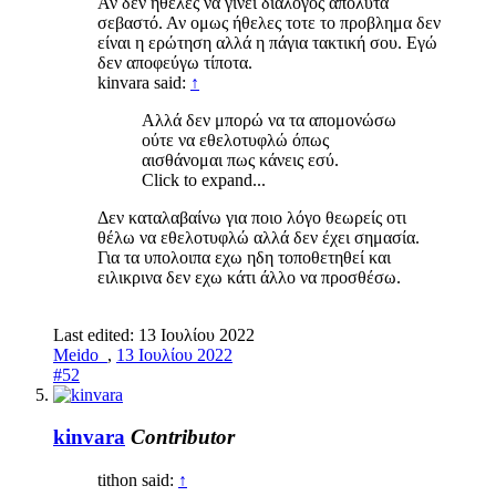
Αν δεν ήθελες να γίνει διάλογος απόλυτα
σεβαστό. Αν ομως ήθελες τοτε το προβλημα δεν
είναι η ερώτηση αλλά η πάγια τακτική σου. Εγώ
δεν αποφεύγω τίποτα.
kinvara said:
↑
Αλλά δεν μπορώ να τα απομονώσω
ούτε να εθελοτυφλώ όπως
αισθάνομαι πως κάνεις εσύ.
Click to expand...
Δεν καταλαβαίνω για ποιο λόγο θεωρείς οτι
θέλω να εθελοτυφλώ αλλά δεν έχει σημασία.
Για τα υπολοιπα εχω ηδη τοποθετηθεί και
ειλικρινα δεν εχω κάτι άλλο να προσθέσω.
Last edited:
13 Ιουλίου 2022
Meido_
,
13 Ιουλίου 2022
#52
kinvara
Contributor
tithon said:
↑