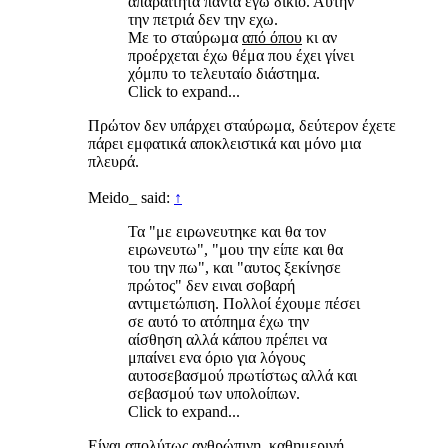
απαραίτητα πάντα εγώ δίκιο. Αυτήν
την πετριά δεν την εχω.
Με το σταύρωμα
από όπου
κι αν
προέρχεται έχω θέμα που έχει γίνει
χόμπυ το τελευταίο διάστημα.
Click to expand...
Πρώτον δεν υπάρχει σταύρωμα, δεύτερον έχετε
πάρει εμφατικά αποκλειστικά και μόνο μια
πλευρά.
Meido_ said:
↑
Τα "με ειρωνευτηκε και θα τον
ειρωνευτω", "μου την είπε και θα
του την πω", και "αυτος ξεκίνησε
πρώτος" δεν ειναι σοβαρή
αντιμετώπιση. Πολλοί έχουμε πέσει
σε αυτό το ατόπημα έχω την
αίσθηση αλλά κάπου πρέπει να
μπαίνει ενα όριο για λόγους
αυτοσεβασμού πρωτίστως αλλά και
σεβασμού των υπολοίπων.
Click to expand...
Είναι απολύτως ανθρώπινη, καθημερινή