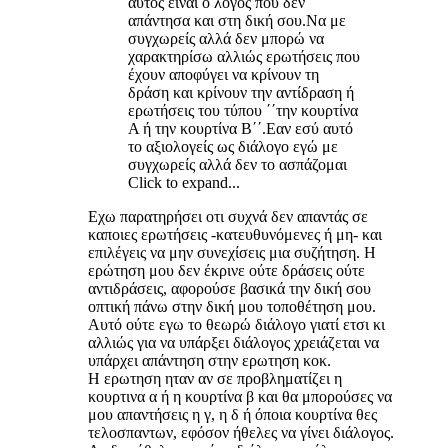
αυτός είναι ο λόγος που δεν
απάντησα και στη δική σου.Να με
συγχωρείς αλλά δεν μπορώ να
χαρακτηρίσω αλλιώς ερωτήσεις που
έχουν αποφύγει να κρίνουν τη
δράση και κρίνουν την αντίδραση ή
ερωτήσεις του τύπου ΄΄την κουρτίνα
Α ή την κουρτίνα Β΄΄.Εαν εσύ αυτό
το αξιολογείς ως διάλογο εγώ με
συγχωρείς αλλά δεν το ασπάζομαι
Click to expand...
Εχω παρατηρήσει οτι συχνά δεν απαντάς σε
καποιες ερωτήσεις -κατευθυνόμενες ή μη- και
επιλέγεις να μην συνεχίσεις μια συζήτηση. Η
ερώτηση μου δεν έκρινε ούτε δράσεις ούτε
αντιδράσεις, αφορούσε βασικά την δική σου
οπτική πάνω στην δική μου τοποθέτηση μου.
Αυτό ούτε εγω το θεωρώ διάλογο γιατί ετσι κι
αλλιώς για να υπάρξει διάλογος χρειάζεται να
υπάρχει απάντηση στην ερωτηση κοκ.
Η ερωτηση ηταν αν σε προβληματίζει η
κουρτινα α ή η κουρτίνα β και θα μπορούσες να
μου απαντήσεις η γ, η δ ή όποια κουρτίνα θες
τελοσπαντων, εφόσον ήθελες να γίνει διάλογος.