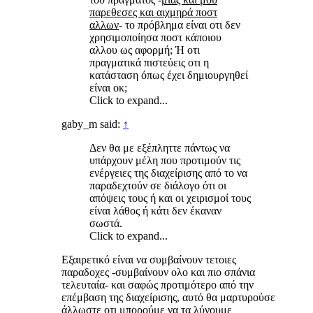
παρεθεσες και αιχμηρά ποστ
αλλων
- το πρόβλημα είναι οτι δεν
χρησιμοποίησα ποστ κάποιου
αλλου ως αφορμή; Ή οτι
πραγματικά πιστεύεις οτι η
κατάσταση όπως έχει δημιουργηθεί
είναι οκ;
Click to expand...
gaby_m said:
↑
Δεν θα με εξέπληττε πάντως να
υπάρχουν μέλη που προτιμούν τις
ενέργειες της διαχείρισης από το να
παραδεχτούν σε διάλογο ότι οι
απόψεις τους ή και οι χειρισμοί τους
είναι λάθος ή κάτι δεν έκαναν
σωστά.
Click to expand...
Εξαιρετικό είναι να συμβαίνουν τετοιες
παραδοχες -συμβαίνουν ολο και πιο σπάνια
τελευταία- και σαφώς προτιμότερο από την
επέμβαση της διαχείρισης, αυτό θα μαρτυρούσε
άλλωστε οτι μπορούμε να τα λύνουμε