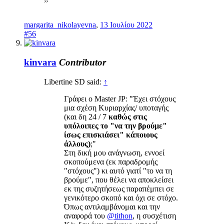
margarita_nikolayevna
,
13 Ιουλίου 2022
#56
kinvara
Contributor
Libertine SD said:
↑
Γράφει ο Master JP: "Έχει στόχους
μια σχέση Κυριαρχίας/ υποταγής
(και δη 24 / 7
καθώς στις
υπόλοιπες το "να την βρούμε"
ίσως επισκιάσει" κάποιους
άλλους)
;"
Στη δική μου ανάγνωση, εννοεί
σκοπούμενα (εκ παραδρομής
"στόχους") κι αυτό γιατί "το να τη
βρούμε", που θέλει να αποκλείσει
εκ της συζητήσεως παραπέμπει σε
γενικότερο σκοπό και όχι σε στόχο.
Όπως αντιλαμβάνομαι και την
αναφορά του
@tithon
, η συσχέτιση