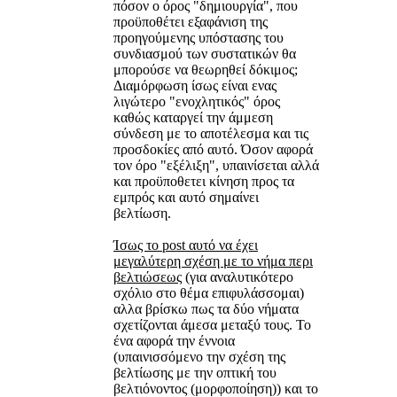
πόσον ο όρος "δημιουργία", που
προϋποθέτει εξαφάνιση της
προηγούμενης υπόστασης του
συνδιασμού των συστατικών θα
μπορούσε να θεωρηθεί δόκιμος;
Διαμόρφωση ίσως είναι ενας
λιγώτερο "ενοχλητικός" όρος
καθώς καταργεί την άμμεση
σύνδεση με το αποτέλεσμα και τις
προσδοκίες από αυτό. Όσον αφορά
τον όρο "εξέλιξη", υπαινίσεται αλλά
και προϋποθετει κίνηση προς τα
εμπρός και αυτό σημαίνει
βελτίωση.
Ίσως το post αυτό να έχει
μεγαλύτερη σχέση με το νήμα περι
βελτιώσεως
(για αναλυτικότερο
σχόλιο στο θέμα επιφυλάσσομαι)
αλλα βρίσκω πως τα δύο νήματα
σχετίζονται άμεσα μεταξύ τους. Το
ένα αφορά την έννοια
(υπαινισσόμενο την σχέση της
βελτίωσης με την οπτική του
βελτιόνοντος (μορφοποίηση)) και το