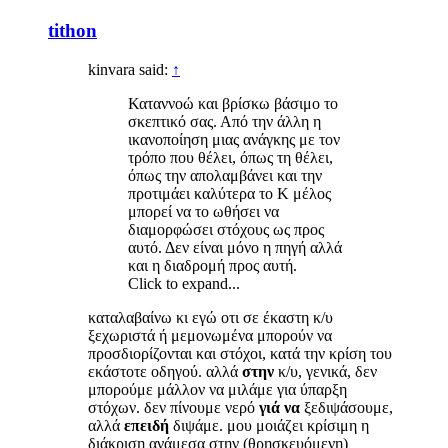
tithon
kinvara said:
↑
Καταννοώ και βρίσκω βάσιμο το
σκεπτικό σας. Από την άλλη η
ικανοποίηση μιας ανάγκης με τον
τρόπο που θέλει, όπως τη θέλει,
όπως την απολαμβάνει και την
προτιμάει καλύτερα το Κ μέλος
μπορεί να το ωθήσει να
διαμορφώσει στόχους ως προς
αυτό. Δεν είναι μόνο η πηγή αλλά
και η διαδρομή προς αυτή.
Click to expand...
καταλαβαίνω κι εγώ οτι σε έκαστη κ/υ
ξεχωριστά ή μεμονωμένα μπορούν να
προσδιορίζονται και στόχοι, κατά την κρίση του
εκάστοτε οδηγού. αλλά
στην
κ/υ, γενικά, δεν
μπορούμε μάλλον να μιλάμε για ύπαρξη
στόχων. δεν πίνουμε νερό
γιά να
ξεδιψάσουμε,
αλλά
επειδή
διψάμε. μου μοιάζει κρίσιμη η
διάκριση ανάμεσα στην (θρησκευόμενη)