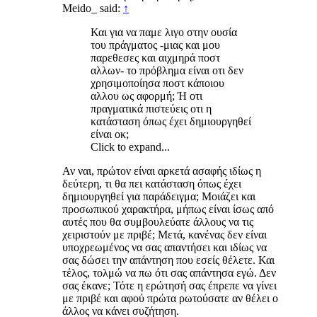
Meido_ said:
↑
Και για να παμε λιγο στην ουσία
του πράγματος -μιας και μου
παρεθεσες και αιχμηρά ποστ
αλλων- το πρόβλημα είναι οτι δεν
χρησιμοποίησα ποστ κάποιου
αλλου ως αφορμή; Ή οτι
πραγματικά πιστεύεις οτι η
κατάσταση όπως έχει δημιουργηθεί
είναι οκ;
Click to expand...
Αν ναι, πρώτον είναι αρκετά ασαφής ιδίως η
δεύτερη, τι θα πει κατάσταση όπως έχει
δημιουργηθεί για παράδειγμα; Μοιάζει και
προσωπικού χαρακτήρα, μήπως είναι ίσως από
αυτές που θα συμβουλεύατε άλλους να τις
χειριστούν με πριβέ; Μετά, κανένας δεν είναι
υποχρεωμένος να σας απαντήσει και ιδίως να
σας δώσει την απάντηση που εσείς θέλετε. Και
τέλος, τολμώ να πω ότι σας απάντησα εγώ. Δεν
σας έκανε; Τότε η ερώτησή σας έπρεπε να γίνει
με πριβέ και αφού πρώτα ρωτούσατε αν θέλει ο
άλλος να κάνει συζήτηση.