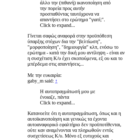
άλλο την (πιθανή) ικανοποίηση από
την πορεία προς αυτήν
προσπαθόντας ταυτόχρονα να
απαντήσει στο ερώτημα "γιατί;".
Click to expand...
Γίνεται σαφώς αναφορά στην προϋπόθεση
ύπαρξης στόχων δια την "βελτίωση",
"μορφοποίηση", "δημιουργία" κλπ, ενόσω το
ερώτημα - κατά την δική μου αντίληψη - είναι αν
η συσχέτιση Κ/υ έχει σκοπούμενα, εξ ου και το
μπέρδεμα στις απαντήσεις...
Με την ευκαιρία:
gaby_m said:
↑
Η αυτοπραγμάτωσή μου με
ένοιαζε, πάντα
Click to expand...
Κατανοείτε ότι η αυτοπραγμάτωση, όπως και η
αυτοϊκανοποίηση και γενικώς τα έχοντα
αυτοαναφορικό εφαλτήριο δεν προϋποτίθενται,
ούτε καν αναμένονται να πληρωθούν εντός
συσχετίσεως Κ/υ. Μόνο εξ ευτυχούς και