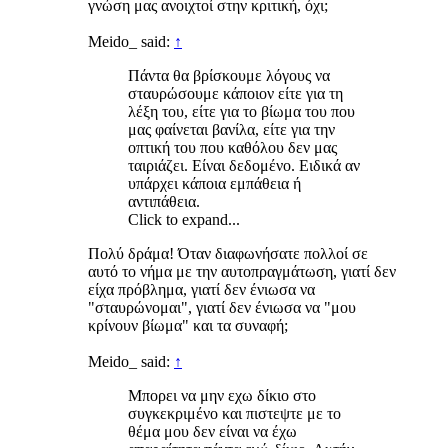
γνώση μας ανοιχτοί στην κριτική, όχι;
Meido_ said:
↑
Πάντα θα βρίσκουμε λόγους να
σταυρώσουμε κάποιον είτε για τη
λέξη του, είτε για το βίωμα του που
μας φαίνεται βανίλα, είτε για την
οπτική του που καθόλου δεν μας
ταιριάζει. Είναι δεδομένο. Ειδικά αν
υπάρχει κάποια εμπάθεια ή
αντιπάθεια.
Click to expand...
Πολύ δράμα! Όταν διαφωνήσατε πολλοί σε
αυτό το νήμα με την αυτοπραγμάτωση, γιατί δεν
είχα πρόβλημα, γιατί δεν ένιωσα να
"σταυρώνομαι", γιατί δεν ένιωσα να "μου
κρίνουν βίωμα" και τα συναφή;
Meido_ said:
↑
Μπορει να μην εχω δίκιο στο
συγκεκριμένο και πιστεψτε με το
θέμα μου δεν είναι να έχω