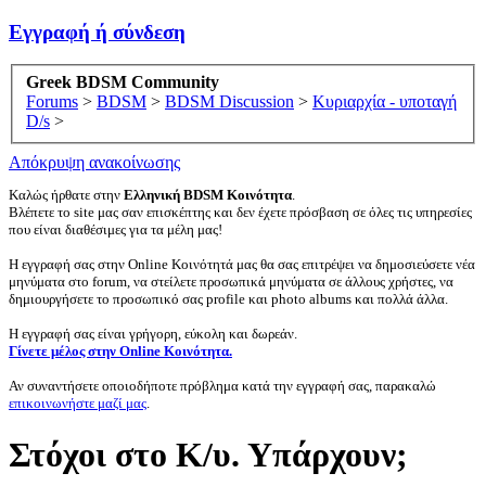
Εγγραφή ή σύνδεση
Greek BDSM Community
Forums
>
BDSM
>
BDSM Discussion
>
Κυριαρχία - υποταγή
D/s
>
Απόκρυψη ανακοίνωσης
Καλώς ήρθατε στην
Ελληνική BDSM Κοινότητα
.
Βλέπετε το site μας σαν επισκέπτης και δεν έχετε πρόσβαση σε όλες τις υπηρεσίες
που είναι διαθέσιμες για τα μέλη μας!
Η εγγραφή σας στην Online Κοινότητά μας θα σας επιτρέψει να δημοσιεύσετε νέα
μηνύματα στο forum, να στείλετε προσωπικά μηνύματα σε άλλους χρήστες, να
δημιουργήσετε το προσωπικό σας profile και photo albums και πολλά άλλα.
Η εγγραφή σας είναι γρήγορη, εύκολη και δωρεάν.
Γίνετε μέλος στην Online Κοινότητα.
Αν συναντήσετε οποιοδήποτε πρόβλημα κατά την εγγραφή σας, παρακαλώ
επικοινωνήστε μαζί μας
.
Στόχοι στο Κ/υ. Υπάρχουν;