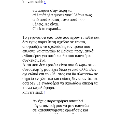
kinvara said:
↑
θα αφήσω στην άκρη τα
αλλεπάληλα quotes γιατί βλέπω πως
από αυτά κρατάς μόνο αυτά που
θέλεις. Ας είναι.
Click to expand...
Το γεγονός οτι απο τόσα που έχουν ειπωθεί και
δεν εχεις παρει θέση σχεδον σε τίποτα,
αποφασίζεις να σχολιάσεις τον τρόπο που
επιλεγω να απαντάω το βρίσκω πραγματικά
ενδιαφέρον για αυτό και θα σου απαντήσω
συγκεκριμένα.
Αυτά που δεν κρατάω είναι όσα θεωρω οτι ο
συνομιλητής μου έχει δίκιο γενικά αλλά ίσως
οχι ειδικά επι του θέματος και θα πλατιασω σε
σημείο ενοχλητικό και επίσης δεν απαντάω σε
οσα δεν με ενδιαφέρει να σχολιάσω επειδή τα
κρίνω ως αδιάφορα.
kinvara said:
↑
Αν έχεις παρατηρήσει αποτελεί
πάγια τακτική μου να μην απαντάω
σε κατευθυνόμενες ερωτήσεις και