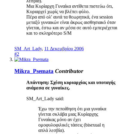
λεσβία).
Μια Κυρίαρχη Γυναίκα αντίθετα πιστεύω ότι,
Κυριαρχεί χωρίς να βλέπει φύλο.
Πέρα από ολ' αυτά τα θεωρητικά, ένα session
μεταξύ γυναικών είναι άκρως αισθησιακό όταν
γίνεται, έστω και αν μέσα σε αυτό εμπεριέχεται
και το σκληρότερο S/M
SM_Art_Lady
,
11 Δεκεμβρίου 2006
#2
Mikra_Psemata
Contributor
Απάντηση: Σχέση κυριαρχίας και υποταγής
ανάμεσα σε γυναίκες.
SM_Art_Lady said:
Έχω την πεποίθηση ότι μια γυναίκα
γίνεται σκλάβα μιας Κυρίαρχης
Γυναίκας μόνο αν έχει
ομοφυλοφιλικές τάσεις (bisexual η
απλά λεσβία).