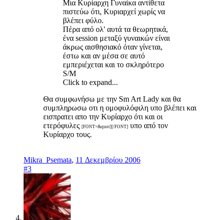
Μια Κυρίαρχη Γυναίκα αντίθετα
πιστεύω ότι, Κυριαρχεί χωρίς να
βλέπει φύλο.
Πέρα από ολ' αυτά τα θεωρητικά,
ένα session μεταξύ γυναικών είναι
άκρως αισθησιακό όταν γίνεται,
έστω και αν μέσα σε αυτό
εμπεριέχεται και το σκληρότερο
S/M
Click to expand...
Θα συμφωνήσω με την Sm Art Lady και θα
συμπληρωσω οτι η ομοφυλόφιλη υπο βλέπει και
εισπρατει απο την Κυρίαρχο ότι και οι
ετερόφυλες
υπο από τον
[FONT=&quot][/FONT]
Κυρίαρχο τους.
Mikra_Psemata
,
11 Δεκεμβρίου 2006
#3