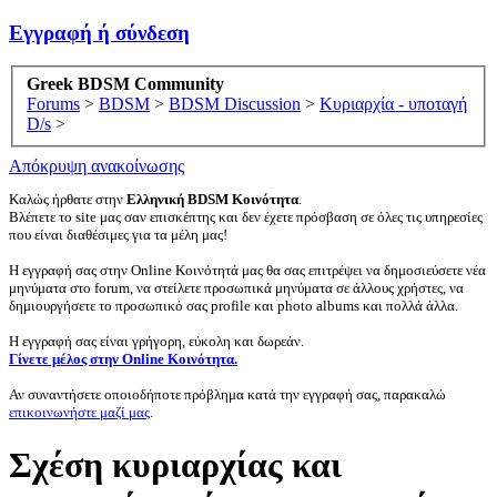
Εγγραφή ή σύνδεση
Greek BDSM Community
Forums
>
BDSM
>
BDSM Discussion
>
Κυριαρχία - υποταγή
D/s
>
Απόκρυψη ανακοίνωσης
Καλώς ήρθατε στην
Ελληνική BDSM Κοινότητα
.
Βλέπετε το site μας σαν επισκέπτης και δεν έχετε πρόσβαση σε όλες τις υπηρεσίες
που είναι διαθέσιμες για τα μέλη μας!
Η εγγραφή σας στην Online Κοινότητά μας θα σας επιτρέψει να δημοσιεύσετε νέα
μηνύματα στο forum, να στείλετε προσωπικά μηνύματα σε άλλους χρήστες, να
δημιουργήσετε το προσωπικό σας profile και photo albums και πολλά άλλα.
Η εγγραφή σας είναι γρήγορη, εύκολη και δωρεάν.
Γίνετε μέλος στην Online Κοινότητα.
Αν συναντήσετε οποιοδήποτε πρόβλημα κατά την εγγραφή σας, παρακαλώ
επικοινωνήστε μαζί μας
.
Σχέση κυριαρχίας και