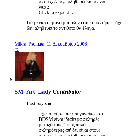
άντρες. Άραγε αληθεύει και αν ναι
γιατί;
Click to expand...
Για μένα και μόνο μπορώ να σου απαντήσω.. όχι
δεν αληθευει το αντίθετο θα έλεγα.
Mikra_Psemata
,
11 Δεκεμβρίου 2006
#5
SM_Art_Lady
Contributor
Lost boy said:
Έχω ακούσει πως οι γυναίκες στο
BDSM είναι ιδιαίτερα σκληρές
μεταξύ τους. Ίσως πολύ
σκληρότερες απ' ότι είναι στους
άντρες. Άραγε αληθεύει και αν ναι