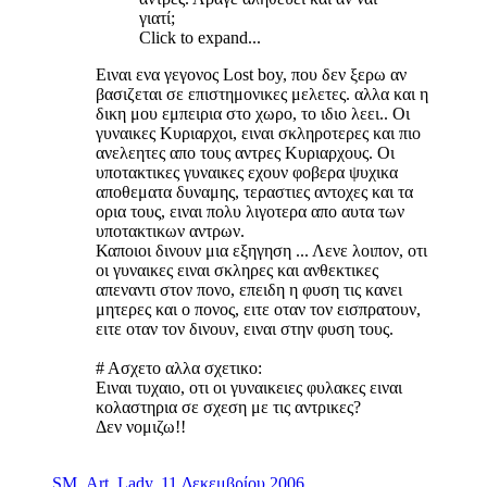
γιατί;
Click to expand...
Ειναι ενα γεγονος Lost boy, που δεν ξερω αν
βασιζεται σε επιστημονικες μελετες. αλλα και η
δικη μου εμπειρια στο χωρο, το ιδιο λεει.. Οι
γυναικες Κυριαρχοι, ειναι σκληροτερες και πιο
ανελεητες απο τους αντρες Κυριαρχους. Οι
υποτακτικες γυναικες εχουν φοβερα ψυχικα
αποθεματα δυναμης, τεραστιες αντοχες και τα
ορια τους, ειναι πολυ λιγοτερα απο αυτα των
υποτακτικων αντρων.
Καποιοι δινουν μια εξηγηση ... Λενε λοιπον, οτι
οι γυναικες ειναι σκληρες και ανθεκτικες
απεναντι στον πονο, επειδη η φυση τις κανει
μητερες και ο πονος, ειτε οταν τον εισπρατουν,
ειτε οταν τον δινουν, ειναι στην φυση τους.
# Ασχετο αλλα σχετικο:
Eιναι τυχαιο, οτι οι γυναικειες φυλακες ειναι
κολαστηρια σε σχεση με τις αντρικες?
Δεν νομιζω!!
SM_Art_Lady
,
11 Δεκεμβρίου 2006