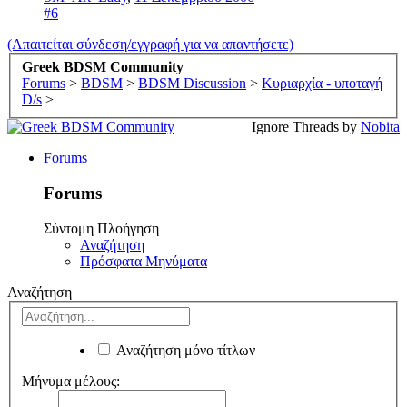
#6
(Απαιτείται σύνδεση/εγγραφή για να απαντήσετε)
Greek BDSM Community
Forums
>
BDSM
>
BDSM Discussion
>
Κυριαρχία - υποταγή
D/s
>
Ignore Threads by
Nobita
Forums
Forums
Σύντομη Πλοήγηση
Αναζήτηση
Πρόσφατα Μηνύματα
Αναζήτηση
Αναζήτηση μόνο τίτλων
Μήνυμα μέλους: