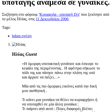
υποταγής ανάμεσα σε γυναίκες.
Συζήτηση στο φόρουμ '
Κυριαρχία - υποταγή D/s
' που ξεκίνησε από
το μέλος
Ηλίας
, στις
11 Δεκεμβρίου 2006
.
Tags:
bdsm σχέση
Ηλίας
Guest
«Η όμορφη υποτακτική γονάτισε και έσκυψε το
κεφάλι της περιμένοντας . Η αφέντρα σήκωσε το
πόδι της και πάτησε πάνω στην πλάτη της υπό
και άρχισε να πιέζει…»
Μία από τις πιο όμορφες εικόνες κατά την δική
μου αισθητική .
Τι κάνει μια γυναίκα να θέλει να κυριαρχήσει ή
να υποταχθεί σε μία άλλη γυναίκα ;
Τι παίρνει από αυτό ; Ποιες διαφορές βλέπει