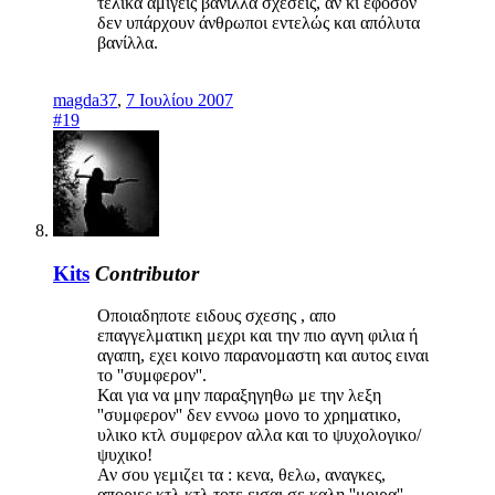
τελικά αμιγείς βανίλλα σχέσεις, αν κι εφόσον
δεν υπάρχουν άνθρωποι εντελώς και απόλυτα
βανίλλα.
magda37
,
7 Ιουλίου 2007
#19
Kits
Contributor
Οποιαδηποτε ειδους σχεσης , απο
επαγγελματικη μεχρι και την πιο αγνη φιλια ή
αγαπη, εχει κοινο παρανομαστη και αυτος ειναι
το ''συμφερον''.
Και για να μην παραξηγηθω με την λεξη
''συμφερον'' δεν εννοω μονο το χρηματικο,
υλικο κτλ συμφερον αλλα και το ψυχολογικο/
ψυχικο!
Αν σου γεμιζει τα : κενα, θελω, αναγκες,
αποριες κτλ κτλ τοτε εισαι σε καλη ''μοιρα''