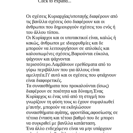
Click to expand...
Οι σχέσεις Κυριαρχίας/υποταγής διαφέρουν από
τις βανίλλα σχέσεις όσο διαφέρουν και οι
άνθρωποι που δημιουργούν σχέσεις του ενός ή
του άλλου τύπου.
Οι Κυρίαρχοι και οι υποτακτικοί είναι, καλώς ή
κακώς, άνθρωποι με ιδιορρυθμίες και δε
μπορούν να λειτουργήσουν σε απλοϊκές και
καλουπωμένες σχέσεις.Βαριούνται εύκολα,
ψάχνουν και ψάχνονται
περισσότερο.Λαμβάνουν ερεθίσματα από το
γύρω περιβάλλον που για άλλους είναι
αμελητέα.Γι' αυτό και οι σχέσεις που φτιάχνουν
είναι διαφορετικές.
Τα συναισθήματα που προκαλούνται (ίσως)
διαφέρουν σε ποιότητα και δύναμη.Ένας
Κυρίαρχος κι ένας υπό από τη στιγμή που
γνωρίζουν τη φύση τους κι έχουν συμφιλιωθεί
μ'αυτήν, μπορούν να εκδηλώσουν
συναισθήματα αγάπης, φροντίδας,αφοσίωσης σε
τέτοια ένταση και τέτοιο βαθμό που δε μπορει
να συγκριθεί με βανίλλα κατάσταση.
Ένα άλλο ενδεχόμενο είναι να μην υπάρχουν