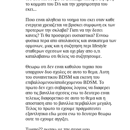
το κομματι του D/s και την χρησιμοτητα του
εκει...
Ποιο ειναι αληθεια το νοημα του εκει οταν καθε
ενεργεια χρειαζεται να βρισκει συμφωνη εκ των
προτερων την σκλαβα? Γιατι να την δεσει
κανεις? Τι θα προσφερει ουσιαστικα? Εννοω
φυσικα περα απο απολαυσεις και ανακατεμα των
ορμονων, μιας και η συζητηση περι lifestyle
σταθερων σχεσεων και οχι play απο ο,τι
καταλαβαινω οτι θελεις να συζητησουμε.
Θεωρω οτι δεν ειναι καθολου τυχαιο που
υπαρχουν δυο σχολες σε αυτο το θεμα. Αυτη
του συναινετικου BDSM και εκεινη του
επιβαλλομενου/αποδεχομενου BDSM. Το
πρωτο δεν εχει σοβαρους λογους να διαφερει
απο τις βανιλλα σχεσεις ενω το δευτερο ειναι
τελειως διαφορετικο σε αυτο το θεμα και η
αποσταση απο το βανιλλα περιβαλλον μεγαλη.
Τελος το πρωτο το εχουμε πραγματευτει
εξαντλητικα εδω μεσα ενω το δευτερο θεωρω
ουτε το εχουμε αγγιξει.
Τυχαιο?? ρωταω με την σειρα μου.