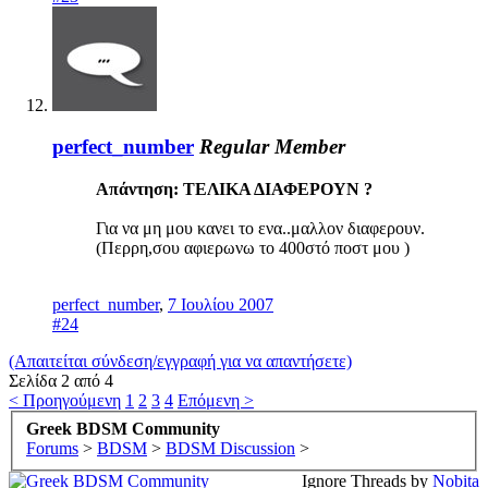
perfect_number
Regular Member
Απάντηση: ΤΕΛΙΚΑ ΔΙΑΦΕΡΟΥΝ ?
Για να μη μου κανει το ενα..μαλλον διαφερουν.
(Περρη,σου αφιερωνω το 400στό ποστ μου )
perfect_number
,
7 Ιουλίου 2007
#24
(Απαιτείται σύνδεση/εγγραφή για να απαντήσετε)
Σελίδα 2 από 4
< Προηγούμενη
1
2
3
4
Επόμενη >
Greek BDSM Community
Forums
>
BDSM
>
BDSM Discussion
>
Ignore Threads by
Nobita