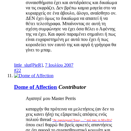
συναισθήματα έχει και αντιδράσεις και δικαίωμα
να τις εκφράζει. Δεν βρέπω καμια μαγεία στο να
κυριαρχείς σε ένα άβουλο, άλογο, αναίσθητο ον.
ΔΕΝ έχει όμως το δικαίωμα να απαιτεί ή να
θέτει τελεσίγραφα. Μπαίνοντας σε αυτή τη
σχέση συμφώνησε να έχει όσα θέλει ο Αφέντης
της να έχει. Και αφού παραμένει σημαίνει ή πως
είναι ευχαριστημένη με αυτά που έχει ή πως
κοροιδεύει τον εαυτό της και αργά ή γρήγορα θα
γίνει το μπαμ.
little_slut[PieR]
,
7 Ιουλίου 2007
#22
Dome of Affection
Contributor
Αγαπητέ μου Master Perris
καταρχήν θα πρότεινα να μελετήσεις (αν δεν το
χεις κανει ήδη) τις εξαιρετικές απόψεις ενός
πολιού thread
"Αν εμφιλοχωρεί Έρως....." πού παει το M/s-D/s?
όπου εκεί θαρρώ θα βρείς αρκετές απαντήσεις
σε ότι αφορά το συναισθηματικό κομμάτι και