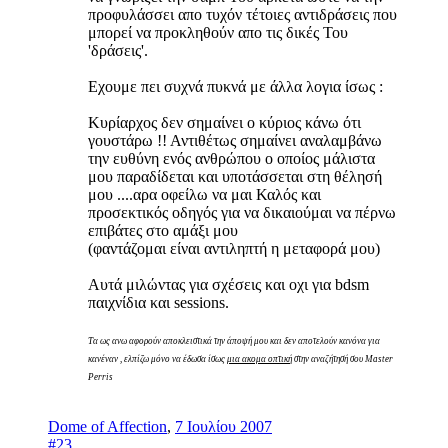
προφυλάσσει απο τυχόν τέτοιες αντιδράσεις που
μπορεί να προκληθούν απο τις δικές Του
'δράσεις'.
Εχουμε πει συχνά πυκνά με άλλα λογια ίσως :
Κυρίαρχος δεν σημαίνει ο κύριος κάνω ότι
γουστάρω !! Αντιθέτως σημαίνει αναλαμβάνω
την ευθύνη ενός ανθρώπου ο οποίος μάλιστα
μου παραδίδεται και υποτάσσεται στη θέλησή
μου ....αρα οφείλω να μαι Καλός και
προσεκτικός οδηγός για να δικαιούμαι να πέρνω
επιβάτες στο αμάξι μου
(φαντάζομαι είναι αντιληπτή η μεταφορά μου)
Αυτά μιλώντας για σχέσεις και οχι για bdsm
παιχνίδια και sessions.
Tα ως ανω αφορούν αποκλειστικά την άποψή μου και δεν αποτελούν κανόνα για
κανέναν , ελπίζω μόνο να έδωσα ίσως
μια ακομα οπτική
στην αναζήτησή σου Master
Perris
Dome of Affection
,
7 Ιουλίου 2007
#23