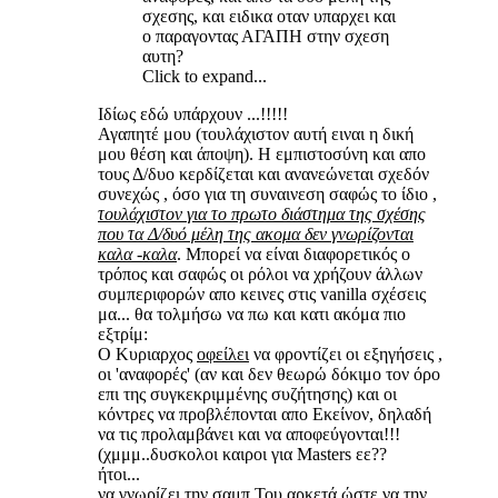
σχεσης, και ειδικα οταν υπαρχει και
ο παραγοντας ΑΓΑΠΗ στην σχεση
αυτη?
Click to expand...
Ιδίως εδώ υπάρχουν ...!!!!!
Αγαπητέ μου (τουλάχιστον αυτή ειναι η δική
μου θέση και άποψη). Η εμπιστοσύνη και απο
τους Δ/δυο κερδίζεται και ανανεώνεται σχεδόν
συνεχώς , όσο για τη συναινεση σαφώς το ίδιο ,
τουλάχιστον για το πρωτο διάστημα της σχέσης
που τα Δ/δυό μέλη της ακομα δεν γνωρίζονται
καλα -καλα
. Μπορεί να είναι διαφορετικός ο
τρόπος και σαφώς οι ρόλοι να χρήζουν άλλων
συμπεριφορών απο κεινες στις vanilla σχέσεις
μα... θα τολμήσω να πω και κατι ακόμα πιο
εξτρίμ:
Ο Κυριαρχος
οφείλει
να φροντίζει οι εξηγήσεις ,
οι 'αναφορές' (αν και δεν θεωρώ δόκιμο τον όρο
επι της συγκεκριμμένης συζήτησης) και οι
κόντρες να προβλέπονται απο Εκείνον, δηλαδή
να τις προλαμβάνει και να αποφεύγονται!!!
(χμμμ..δυσκολοι καιροι για Μasters εε??
ήτοι...
να γνωρίζει την σαμπ Του αρκετά ώστε να την