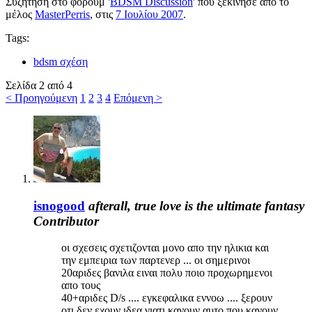
Συζήτηση στο φόρουμ '
BDSM Discussion
' που ξεκίνησε από το
μέλος
MasterPerris
, στις
7 Ιουλίου 2007
.
Tags:
bdsm σχέση
Σελίδα 2 από 4
< Προηγούμενη
1
2
3
4
Επόμενη >
isnogood
afterall, true love is the ultimate fantasy
Contributor
οι σχεσεις σχετιζονται μονο απο την ηλικια και
την εμπειρια των παρτενερ ... οι σημερινοι
20αριδες βανιλα ειναι πολυ ποιο προχωρημενοι
απο τους
40+αριδες D/s .... εγκεφαλικα εννοω .... ξερουν
οτι δεν εχουν ιδεα γιατι κανουν αυτο που κανουν