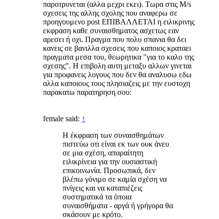
παροτρυνεται (αλλα μεχρι εκει). Τωρα στις M/s
σχεσεις της αλλης σχολης που αναφερω σε
προηγουμενο post ΕΠΙΒΑΛΛΕΤΑΙ η ειλικρινης
εκφραση καθε συναισθηματος ασχετως εαν
αρεσει ή οχι. Πραγμα που πολυ σπανια θα δει
κανεις σε βανιλλα σχεσεις που καποιος κραταει
πραγματα μεσα του, θεωρητικα "για το καλο της
σχεσης". Η επιβολη αυτη μεταξυ αλλων γινεται
για προφανεις λογους που δεν θα αναλυσω εδω
αλλα καποιους τους πλησιαζεις με την ευστοχη
παρακατω παρατηρηση σου:
female said:
↑
Η έκφραση των συναισθημάτων
πιστεύω οτι είναι εκ των ουκ άνευ
σε μια σχέση, απαραίτητη
ειλικρίνεια για την ουσιαστική
επικοινωνία. Προσωπικά, δεν
βλέπω γόνιμο σε καμία σχέση να
πνίγεις και να καταπιέζεις
συστηματικά τα όποια
συναισθήματα - αργά ή γρήγορα θα
σκάσουν με κρότο.