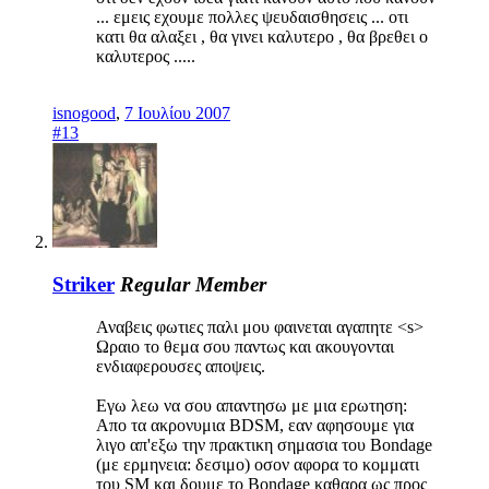
... εμεις εχουμε πολλες ψευδαισθησεις ... οτι
κατι θα αλαξει , θα γινει καλυτερο , θα βρεθει ο
καλυτερος .....
isnogood
,
7 Ιουλίου 2007
#13
Striker
Regular Member
Αναβεις φωτιες παλι μου φαινεται αγαπητε <s>
Ωραιο το θεμα σου παντως και ακουγονται
ενδιαφερουσες αποψεις.
Εγω λεω να σου απαντησω με μια ερωτηση:
Απο τα ακρονυμια BDSM, εαν αφησουμε για
λιγο απ'εξω την πρακτικη σημασια του Bondage
(με ερμηνεια: δεσιμο) οσον αφορα το κομματι
του SM και δουμε το Bondage καθαρα ως προς