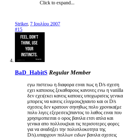
Click to expand...
Striker
,
7 Ιουλίου 2007
#15
BaD_HabitS
Regular Member
εγω πιστευω η διαφορα ειναι πως η D/s σχεση
εχει καποιους ξεκαθαρους κανονες ενω η vanilla
δεν εχει(εκει κανεις καποιες υποχωρισεις γενικα
μπορεις να κανεις ελιγμους)γιαυτο και οι D/s
σχεσεις δεν κρατουν σηνηθως πολυ χρονικα(με
πολυ λιγες εξερεσεις)παντος το λαθος ειναι που
χρησιμοπιειται ο ορος βανιλα ετσι απλα και
γενικα απο πολλους(και τις περισοτερες φορες
για να αναδηξει την πολυπλοκοτητα της
D/s).υπαρχουν πολλων ειδων βανιλα σχεσεις