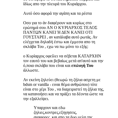
ίδίως απο την πλευρά του Κυριάρχου.
Αυτό όσο αφορά την αγάπη και τα ρέστα
Οσο για το άν διαφέρουν και κυρίως στο
ερώτημά σου ΑΝ Ο ΚΥΡΙΑΡΧΟΣ ΤΕΛΟΣ
ΠΑΝΤΩΝ ΚΑΝΕΙ Ή ΔΕΝ ΚΑΝΕΙ ΟΤΙ
ΓΟΥΣΤΑΡΕΙ , αν κατάλαβα αυτό ρωτάς. Αν
ελέγχεται δηλαδή έστω και έμμεσα απο τη
σκλάβα Του , εχω να πω μόνο το εξής:
ο Κυρίαρχος οφείλει να σέβεται ΚΑΤΑΡΧΗΝ
τον εαυτό του και βεβαίως μετά απ'αυτό και την
ό,ποια σκλάβα που είναι και
επιλογή Του
άλλωστε.
Αν εκείνη ζηλεύει (θεωρώ τη ζήλια ασχετη με
bdsm or vanilla - ειναι θέμα ανθρώπου) τότε
είναι στο χέρι Του , να διαχειριστεί τη ζήλια της,
να κατανοήσει και να πράξει τα δέοντα ώστε να
την εξαλλείψει.
Υπαρχουν και εδω
ζηλιες,κοντρες,εξηγησεις,
αναφορες, και απο τα δυο μελη της