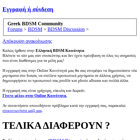
Εγγραφή ή σύνδεση
Greek BDSM Community
Forums
>
BDSM
>
BDSM Discussion
>
Απόκρυψη ανακοίνωσης
Καλώς ήρθατε στην
Ελληνική BDSM Κοινότητα
.
Βλέπετε το site μας σαν επισκέπτης και δεν έχετε πρόσβαση σε όλες τις υπηρεσίες
που είναι διαθέσιμες για τα μέλη μας!
Η εγγραφή σας στην Online Κοινότητά μας θα σας επιτρέψει να δημοσιεύσετε νέα
μηνύματα στο forum, να στείλετε προσωπικά μηνύματα σε άλλους χρήστες, να
δημιουργήσετε το προσωπικό σας profile και photo albums και πολλά άλλα.
Η εγγραφή σας είναι γρήγορη, εύκολη και δωρεάν.
Γίνετε μέλος στην Online Κοινότητα.
Αν συναντήσετε οποιοδήποτε πρόβλημα κατά την εγγραφή σας, παρακαλώ
επικοινωνήστε μαζί μας
.
ΤΕΛΙΚΑ ΔΙΑΦΕΡΟΥΝ ?