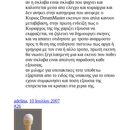
αν η σκλαβα ειναι σκλαβα που ψαχνει και
καλυπτεται μεσα απο ελεγχο και κυριαρχια και
δεν ανηκει στην κατηγορια που ανεφερε ο
Κυριος DreamMaster εκεινων που απλα κανουν
μεταβιβαση, στην πρωτη ενδειξη πως ο
Κυριαρχος της της χαριζει εξουσια να
εκφραζεται, να ζηλευει να δημιουργει σκηνες
και να απαιτει οτιδηποτε με τροπο αναρμοστο
προς τι θεση της οτιδηποτε πιστευω πως αργα ή
γρηγορα με τον ενα ή αλλο τροπο, πρωτη εκεινη
θα νιωσει ξεγελασμενη μια και εκεινο που ποθει
σαν σκλαβα ειναι απολυτη παραδοση καθε
εξουσιας.
αν μιλαμε για υποτακτικες τοτε υποθετω
εξαρταται απο το ειδος της υπακοης για το οποιο
εχουν συμφωνησει και ποση εξουσια της
επιτρεπεται να κραταει στα χερια της.
adelina
,
10 Ιουλίου 2007
#26