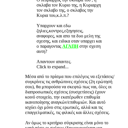
σκλαβα τον Κυριο της, η Κυριαρχη
τον σκλαβο της, ο σκλαβος την
Κυρια του,κ.λ.π.?
Υπαρχουν και εδω
ζηλιες,κοντρες,εξηγησεις,
αναφορες, και απο τα δυο μελη της
σχεσης, και ειδικα οταν υπαρχει και
ο παραγοντας
ΑΓΑΠΗ
στην σχεση
αυτη?
Απαντουν απαντες.
Click to expand...
Μέσα από το πρίσμα που επιλέγεις να εξετάσεις/
συγκρίνεις τις ανθρώπινες σχέσεις (2η ερώτησή
σου), θα μπορούσα να σκεφτώ πως ναι, όλες οι
διαπροσωπικές σχέσεις (συσχετίσεις) έχουν
κοινό στοιχείο, την εκατέρωθεν επιθυμία
ικανοποίησης αναγκών/επιθυμιών. Και αυτό
ισχύει όχι μόνο στις ερωτικές, αλλά και τις
επαγγελματικές, τις φιλικές και άλλες σχέσεις.
Αν όμως το κριτήριο σύγκρισης είναι μόνο το
κατά πόσο οι σχέσεις (δημιουργούνται για