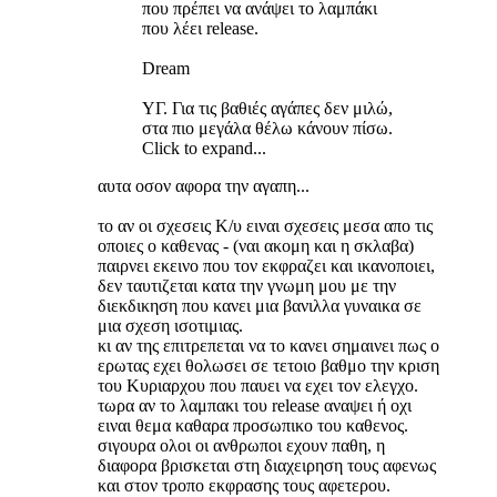
που πρέπει να ανάψει το λαμπάκι
που λέει release.
Dream
ΥΓ. Για τις βαθιές αγάπες δεν μιλώ,
στα πιο μεγάλα θέλω κάνουν πίσω.
Click to expand...
αυτα οσον αφορα την αγαπη...
το αν οι σχεσεις Κ/υ ειναι σχεσεις μεσα απο τις
οποιες ο καθενας - (ναι ακομη και η σκλαβα)
παιρνει εκεινο που τον εκφραζει και ικανοποιει,
δεν ταυτιζεται κατα την γνωμη μου με την
διεκδικηση που κανει μια βανιλλα γυναικα σε
μια σχεση ισοτιμιας.
κι αν της επιτρεπεται να το κανει σημαινει πως ο
ερωτας εχει θολωσει σε τετοιο βαθμο την κριση
του Κυριαρχου που παυει να εχει τον ελεγχο.
τωρα αν το λαμπακι του release αναψει ή οχι
ειναι θεμα καθαρα προσωπικο του καθενος.
σιγουρα ολοι οι ανθρωποι εχουν παθη, η
διαφορα βρισκεται στη διαχειρηση τους αφενως
και στον τροπο εκφρασης τους αφετερου.