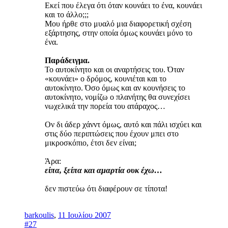
Εκεί που έλεγα ότι όταν κουνάει το ένα, κουνάει
και το άλλο;;;
Μου ήρθε στο μυαλό μια διαφορετική σχέση
εξάρτησης, στην οποία όμως κουνάει μόνο το
ένα.
Παράδειγμα.
Το αυτοκίνητο και οι αναρτήσεις του. Όταν
«κουνάει» ο δρόμος, κουνιέται και το
αυτοκίνητο. Όσο όμως και αν κουνήσεις το
αυτοκίνητο, νομίζω ο πλανήτης θα συνεχίσει
νωχελικά την πορεία του ατάραχος…
Ον δι άδερ χάνντ όμως, αυτό και πάλι ισχύει και
στις δύο περιπτώσεις που έχουν μπει στο
μικροσκόπιο, έτσι δεν είναι;
Άρα:
είπα, ξείπα και αμαρτία ουκ έχω…
δεν πιστεύω ότι διαφέρουν σε τίποτα!
barkoulis
,
11 Ιουλίου 2007
#27