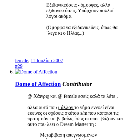
Εξιδανικεύσεις - όμορφες, αλλά
εξιδανικεύσεις. Υπάρχουν πολλοί
λόγοι ακόμα.
(Όμορφα να εξιδανικεύεις, όπως θα
΄λεγε κι ο Ηλίας...)
female
,
11 Ιουλίου 2007
#29
Dome of Affection
Contributor
@ Χάινριχ και @ female εσείς καλά τα λέτε ,
αλλα αυτό που
μάλλον
το νήμα εννοεί είναι
εκείνες οι σχέσεις σκέτου s/m που κάποιοι τις
προτιμούν και βεβαίως ίσως οι υπο...βάζουν και
αυτο που λεει ο Dream Μaster τη :
Μεταβίβαση απεγνωσμένων