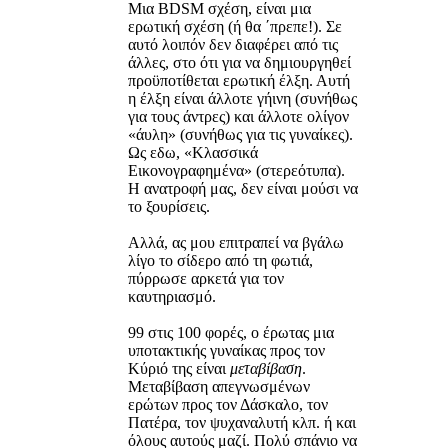
Μια BDSM σχέση, είναι μια
ερωτική σχέση (ή θα ΄πρεπε!). Σε
αυτό λοιπόν δεν διαφέρει από τις
άλλες, στο ότι για να δημιουργηθεί
προϋποτίθεται ερωτική έλξη. Αυτή
η έλξη είναι άλλοτε γήινη (συνήθως
για τους άντρες) και άλλοτε ολίγον
«άυλη» (συνήθως για τις γυναίκες).
Ως εδω, «Κλασσικά
Εικονογραφημένα» (στερεότυπα).
Η ανατροφή μας, δεν είναι μούσι να
το ξουρίσεις.
Αλλά, ας μου επιτραπεί να βγάλω
λίγο το σίδερο από τη φωτιά,
πύρρωσε αρκετά για τον
καυτηριασμό.
99 στις 100 φορές, ο έρωτας μια
υποτακτικής γυναίκας προς τον
Κύριό της είναι
μεταβίβαση
.
Μεταβίβαση απεγνωσμένων
ερώτων προς τον Δάσκαλο, τον
Πατέρα, τον ψυχαναλυτή κλπ. ή και
όλους αυτούς μαζί. Πολύ σπάνιο να