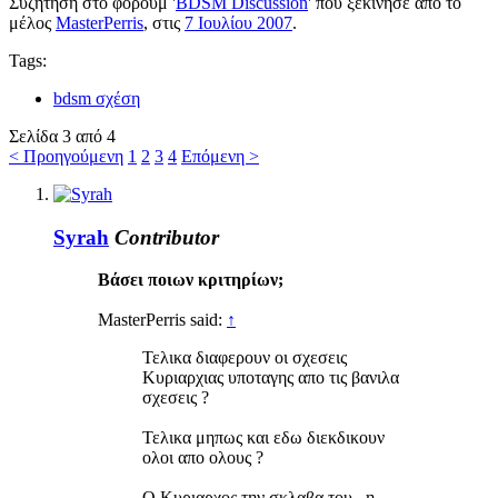
Συζήτηση στο φόρουμ '
BDSM Discussion
' που ξεκίνησε από το
μέλος
MasterPerris
, στις
7 Ιουλίου 2007
.
Tags:
bdsm σχέση
Σελίδα 3 από 4
< Προηγούμενη
1
2
3
4
Επόμενη >
Syrah
Contributor
Βάσει ποιων κριτηρίων;
MasterPerris said:
↑
Τελικα διαφερουν οι σχεσεις
Κυριαρχιας υποταγης απο τις βανιλα
σχεσεις ?
Τελικα μηπως και εδω διεκδικουν
ολοι απο ολους ?
Ο Κυριαρχος την σκλαβα του , η