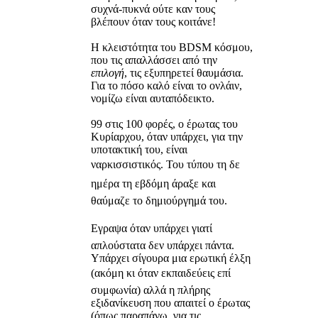
συχνά-πυκνά ούτε καν τους
βλέπουν όταν τους κοιτάνε!
Η κλειστότητα του BDSM κόσμου,
που τις απαλλάσσει από την
επιλογή
, τις εξυπηρετεί θαυμάσια.
Για το πόσο καλό είναι το ονλάιν,
νομίζω είναι αυταπόδεικτο.
99 στις 100 φορές, ο έρωτας του
Κυρίαρχου, όταν υπάρχει, για την
υποτακτική του, είναι
ναρκισσιστικός. Του τύπου τη δε
ημέρα τη εβδόμη άραξε και
θαύμαζε το δημιούργημά του.
Εγραψα όταν υπάρχει γιατί
απλούστατα δεν υπάρχει πάντα.
Υπάρχει σίγουρα μια ερωτική έλξη
(ακόμη κι όταν εκπαιδεύεις επί
συμφωνία) αλλά η πλήρης
εξιδανίκευση που απαιτεί ο έρωτας
(όπως παραπάνω, για τις