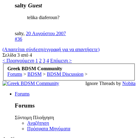
salty
Guest
telika diaferoun?
salty
,
20 Αυγούστου 2007
#36
(Απαιτείται σύνδεση/εγγραφή για να απαντήσετε)
Σελίδα 3 από 4
< Προηγούμενη
1
2
3
4
Επόμενη >
Greek BDSM Community
Forums
>
BDSM
>
BDSM Discussion
>
Ignore Threads by
Nobita
Forums
Forums
Σύντομη Πλοήγηση
Αναζήτηση
Πρόσφατα Μηνύματα