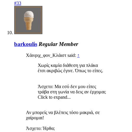
#33
barkoulis
Regular Member
Χάινριχ_φον_Κλάιστ said:
↑
Χωρίς καμία διάθεση για πλάκα
έτσι ακριβώς έγινε. Όπως το είπες.
Άσχετο: Μα εσύ δεν μου είπες
τράβα στη γωνία να δεις αν έρχομαι;
Click to expand...
Αν μπορείς να βλέπεις τόσο μακριά, σε
χαίρομαι!
Άσχετο: Ήρθα;