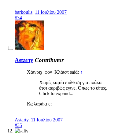
barkoulis
,
11 Ιουλίου 2007
#34
Astarty
Contributor
Χάινριχ_φον_Κλάιστ said:
↑
Χωρίς καμία διάθεση για πλάκα
έτσι ακριβώς έγινε. Όπως το είπες.
Click to expand...
Κωλαράκι ε;
Astarty
,
11 Ιουλίου 2007
#35