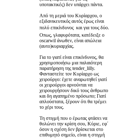
υποτακτικές) δεν υπάρχει πάντα.
Από τη μεριά του Κυρίαρχου, ο
εξιδανικευτικός αυτός έρως είναι
πολύ επικίνδυνος  και για τους δύο.
Οπως, γλαφυρότατα, κατέδειξε ο
oscarwil άνωθεν, είναι απώλεια
(αυτο)κυριαρχίας.
Για το γιατί είναι επικίνδυνος, θα
χρησιμοποιήσω μια παλαιότερη
παρατήρηση της tender_lilly.
Φανταστείτε τον Κυρίαρχο ως
χειρούργο: έχετε αναρωτηθεί γιατί
οι χειρούργοι αρνούνται να
χειρουργήσουν δικό τους άνθρωπο
και δη αγαπημένο πρόσωπο; Γιατί
απλούστατα, ξέρουν ότι θα τρέμει
το χέρι τους.
Τη στιγμή που ο έρωτας φτάσει να
θολώνει την κρίση σου, Κύριε, εφ΄
όσον η σχέση δεν βρίσκεται στο
επιθυμητό σημείο, είναι η στιγμή