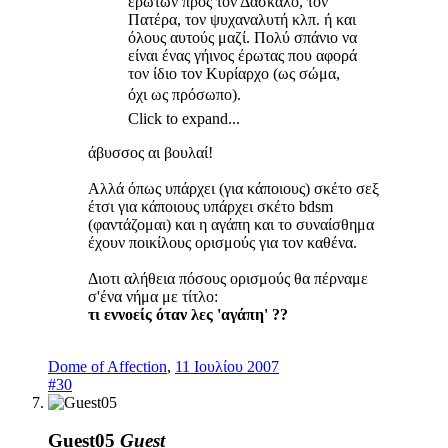
ερώτων προς τον Δάσκαλο, τον
Πατέρα, τον ψυχαναλυτή κλπ. ή και
όλους αυτούς μαζί. Πολύ σπάνιο να
είναι ένας γήινος έρωτας που αφορά
τον ίδιο τον Κυρίαρχο (ως σώμα,
όχι ως πρόσωπο).
Click to expand...
άβυσσος αι βουλαί!
Αλλά όπως υπάρχει (για κάποιους) σκέτο σεξ
έτσι για κάποιους υπάρχει σκέτο bdsm
(φαντάζομαι) και η αγάπη και το συναίσθημα
έχουν ποικίλους ορισμούς για τον καθένα.
Διοτι αλήθεια πόσους ορισμούς θα πέρναμε
σ'ένα νήμα με τίτλο:
τι εννοείς όταν λες 'αγάπη' ??
Dome of Affection
,
11 Ιουλίου 2007
#30
Guest05
Guest