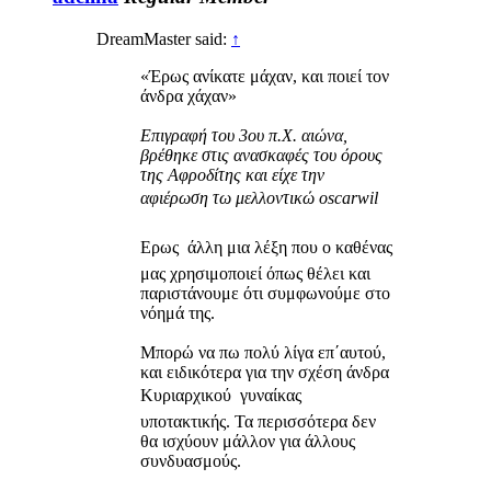
DreamMaster said:
↑
«Έρως ανίκατε μάχαν, και ποιεί τον
άνδρα χάχαν»
Επιγραφή του 3ου π.Χ. αιώνα,
βρέθηκε στις ανασκαφές του όρους
της Αφροδίτης και είχε την
αφιέρωση τω μελλοντικώ oscarwil
Ερως  άλλη μια λέξη που ο καθένας
μας χρησιμοποιεί όπως θέλει και
παριστάνουμε ότι συμφωνούμε στο
νόημά της.
Μπορώ να πω πολύ λίγα επ΄αυτού,
και ειδικότερα για την σχέση άνδρα
Κυριαρχικού  γυναίκας
υποτακτικής. Τα περισσότερα δεν
θα ισχύουν μάλλον για άλλους
συνδυασμούς.