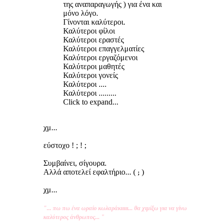
της αναπαραγωγής ) για ένα και
μόνο λόγο.
Γίνονται καλύτεροι.
Καλύτεροι φίλοι
Καλύτεροι εραστές
Καλύτεροι επαγγελματίες
Καλύτεροι εργαζόμενοι
Καλύτεροι μαθητές
Καλύτεροι γονείς
Καλύτεροι ....
Καλύτεροι .........
Click to expand...
χμ...
εύστοχο ! ; ! ;
Συμβαίνει, σίγουρα.
Αλλά αποτελεί εφαλτήριο... (
)
;
χμ...
"... πω πω ένα ωραίο κωλαράκιιιιι... θα χιμίξω για να γίνω
καλύτερος άνθρωπος... "