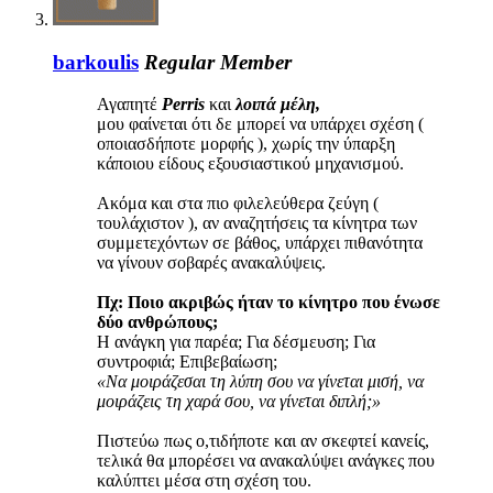
barkoulis
Regular Member
Αγαπητέ
Perris
και
λοιπά μέλη,
μου φαίνεται ότι δε μπορεί να υπάρχει σχέση (
οποιασδήποτε μορφής ), χωρίς την ύπαρξη
κάποιου είδους εξουσιαστικού μηχανισμού.
Ακόμα και στα πιο φιλελεύθερα ζεύγη (
τουλάχιστον ), αν αναζητήσεις τα κίνητρα των
συμμετεχόντων σε βάθος, υπάρχει πιθανότητα
να γίνουν σοβαρές ανακαλύψεις.
Πχ: Ποιο ακριβώς ήταν το κίνητρο που ένωσε
δύο ανθρώπους;
Η ανάγκη για παρέα; Για δέσμευση; Για
συντροφιά; Επιβεβαίωση;
«Να μοιράζεσαι τη λύπη σου να γίνεται μισή, να
μοιράζεις τη χαρά σου, να γίνεται διπλή;»
Πιστεύω πως ο,τιδήποτε και αν σκεφτεί κανείς,
τελικά θα μπορέσει να ανακαλύψει ανάγκες που
καλύπτει μέσα στη σχέση του.