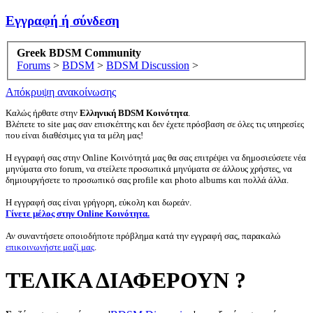
Εγγραφή ή σύνδεση
Greek BDSM Community
Forums
>
BDSM
>
BDSM Discussion
>
Απόκρυψη ανακοίνωσης
Καλώς ήρθατε στην
Ελληνική BDSM Κοινότητα
.
Βλέπετε το site μας σαν επισκέπτης και δεν έχετε πρόσβαση σε όλες τις υπηρεσίες
που είναι διαθέσιμες για τα μέλη μας!
Η εγγραφή σας στην Online Κοινότητά μας θα σας επιτρέψει να δημοσιεύσετε νέα
μηνύματα στο forum, να στείλετε προσωπικά μηνύματα σε άλλους χρήστες, να
δημιουργήσετε το προσωπικό σας profile και photo albums και πολλά άλλα.
Η εγγραφή σας είναι γρήγορη, εύκολη και δωρεάν.
Γίνετε μέλος στην Online Κοινότητα.
Αν συναντήσετε οποιοδήποτε πρόβλημα κατά την εγγραφή σας, παρακαλώ
επικοινωνήστε μαζί μας
.
ΤΕΛΙΚΑ ΔΙΑΦΕΡΟΥΝ ?