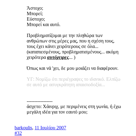
Άστοχο;
Μπορεί;
Εύστοχο;
Μπορεί και αυτό.
Προβληματίζομαι με την πληθώρα των
ανθρώπων στις μέρες μας, που η σχέση τους,
τους έχει κάνει χειρότερους σε όλα...
(καταπιεσμένους, προβληματισμένους... ακόμη
χειρότερα
αυτόχειρες
... )
Όπως και νά 'χει, δε μου μοιάζει να διαφέρουν.
ΥΓ: Νομίζω ότι περιέγραψες το ιδανικό. Ελπίζω
σε αυτό με ασυγκράτητη απαισιοδοξία...
-----------------
άσχετο: Χάινριχ, με περιμένεις στη γωνία, ή έχω
μεγάλη ιδέα για τον εαυτό μου;
barkoulis
,
11 Ιουλίου 2007
#32