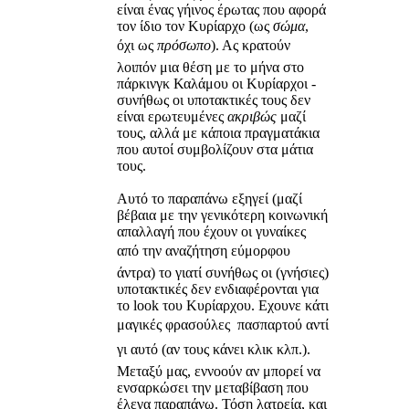
είναι ένας γήινος έρωτας που αφορά
τον ίδιο τον Κυρίαρχο (ως
σώμα
,
όχι ως
πρόσωπο
). Ας κρατούν
λοιπόν μια θέση με το μήνα στο
πάρκινγκ Καλάμου οι Κυρίαρχοι -
συνήθως οι υποτακτικές τους δεν
είναι ερωτευμένες
ακριβώς
μαζί
τους, αλλά με κάποια πραγματάκια
που αυτοί συμβολίζουν στα μάτια
τους.
Αυτό το παραπάνω εξηγεί (μαζί
βέβαια με την γενικότερη κοινωνική
απαλλαγή που έχουν οι γυναίκες
από την αναζήτηση εύμορφου
άντρα) το γιατί συνήθως οι (γνήσιες)
υποτακτικές δεν ενδιαφέρονται για
το look του Κυρίαρχου. Εχουνε κάτι
μαγικές φρασούλες  πασπαρτού αντί
γι αυτό (αν τους κάνει κλικ κλπ.).
Μεταξύ μας, εννοούν αν μπορεί να
ενσαρκώσει την μεταβίβαση που
έλεγα παραπάνω. Τόση λατρεία, και