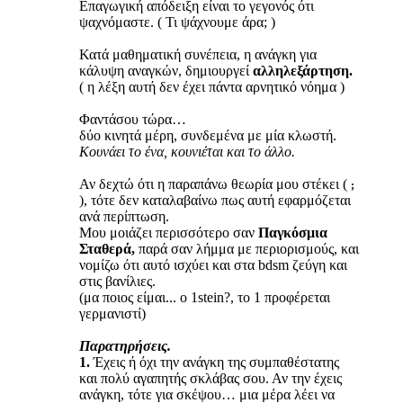
Επαγωγική απόδειξη είναι το γεγονός ότι
ψαχνόμαστε. ( Τι ψάχνουμε άρα; )
Κατά μαθηματική συνέπεια, η ανάγκη για
κάλυψη αναγκών, δημιουργεί
αλληλεξάρτηση.
( η λέξη αυτή δεν έχει πάντα αρνητικό νόημα )
Φαντάσου τώρα…
δύο κινητά μέρη, συνδεμένα με μία κλωστή.
Κουνάει το ένα,
κουνιέται και το άλλο.
Αν δεχτώ ότι η παραπάνω θεωρία μου στέκει (
;
), τότε δεν καταλαβαίνω πως αυτή εφαρμόζεται
ανά περίπτωση.
Μου μοιάζει περισσότερο σαν
Παγκόσμια
Σταθερά,
παρά σαν λήμμα με περιορισμούς, και
νομίζω ότι αυτό ισχύει και στα bdsm ζεύγη και
στις βανίλιες.
(μα ποιος είμαι... ο 1stein?, το 1 προφέρεται
γερμανιστί)
Παρατηρήσεις.
1.
Έχεις ή όχι την ανάγκη της συμπαθέστατης
και πολύ αγαπητής σκλάβας σου. Αν την έχεις
ανάγκη, τότε για σκέψου… μια μέρα λέει να