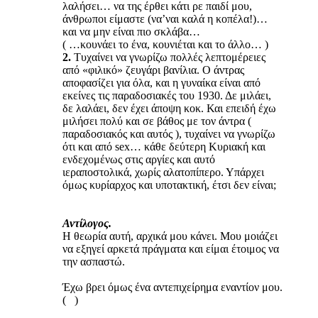
λαλήσει… να της έρθει κάτι ρε παιδί μου,
άνθρωποι είμαστε (να’ναι καλά η κοπέλα!)…
και να μην είναι πιο σκλάβα…
( …κουνάει το ένα, κουνιέται και το άλλο… )
2.
Τυχαίνει να γνωρίζω πολλές λεπτομέρειες
από «φιλικό» ζευγάρι βανίλια. Ο άντρας
αποφασίζει για όλα, και η γυναίκα είναι από
εκείνες τις παραδοσιακές του 1930. Δε μιλάει,
δε λαλάει, δεν έχει άποψη κοκ. Και επειδή έχω
μιλήσει πολύ και σε βάθος με τον άντρα (
παραδοσιακός και αυτός ), τυχαίνει να γνωρίζω
ότι και από sex… κάθε δεύτερη Κυριακή και
ενδεχομένως στις αργίες και αυτό
ιεραποστολικά, χωρίς αλατοπίπερο. Υπάρχει
όμως κυρίαρχος και υποτακτική, έτσι δεν είναι;
Αντίλογος.
Η θεωρία αυτή, αρχικά μου κάνει. Μου μοιάζει
να εξηγεί αρκετά πράγματα και είμαι έτοιμος να
την ασπαστώ.
Έχω βρει όμως ένα αντεπιχείρημα εναντίον μου.
( )