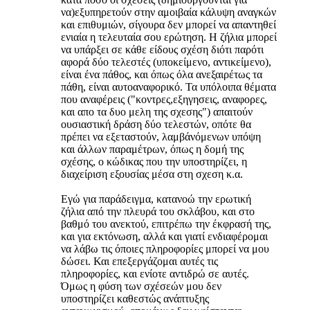
να)εξυπηρετούν στην αμοιβαία κάλυψη αναγκών
και επιθυμιών, σίγουρα δεν μπορεί να απαντηθεί
ενιαία η τελευταία σου ερώτηση. Η ζήλια μπορεί
να υπάρξει σε κάθε είδους σχέση διότι παρότι
αφορά δύο τελεστές (υποκείμενο, αντικείμενο),
είναι ένα πάθος, και όπως όλα ανεξαιρέτως τα
πάθη, είναι αυτοαναφορικό. Τα υπόλοιπα θέματα
που αναφέρεις ("κοντρες,εξηγησεις, αναφορες,
και απο τα δυο μελη της σχεσης") απαιτούν
ουσιαστική δράση δύο τελεστών, οπότε θα
πρέπει να εξεταστούν, λαμβάνόμενων υπόψη
και άλλων παραμέτρων, όπως η δομή της
σχέσης, ο κώδικας που την υποστηρίζει, η
διαχείριση εξουσίας μέσα στη σχεση κ.α.
Εγώ για παράδειγμα, κατανοώ την ερωτική
ζήλια από την πλευρά του σκλάβου, και στο
βαθμό του ανεκτού, επιτρέπω την έκφρασή της,
και για εκτόνωση, αλλά και γιατί ενδιαφέρομαι
να λάβω τις όποιες πληροφορίες μπορεί να μου
δώσει. Και επεξεργάζομαι αυτές τις
πληροφορίες, και ενίοτε αντιδρώ σε αυτές.
Όμως η φύση των σχέσεών μου δεν
υποστηρίζει καθεστώς ανάπτυξης