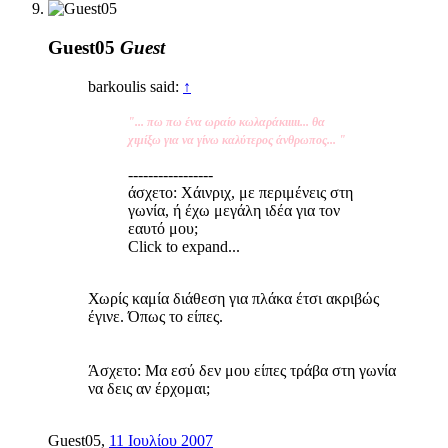
Guest05
Guest
barkoulis said:
↑
"... πω πω ένα ωραίο κωλαράκιιιιι... θα
χιμίξω για να γίνω καλύτερος άνθρωπος... "
-----------------
άσχετο: Χάινριχ, με περιμένεις στη
γωνία, ή έχω μεγάλη ιδέα για τον
εαυτό μου;
Click to expand...
Χωρίς καμία διάθεση για πλάκα έτσι ακριβώς
έγινε. Όπως το είπες.
Άσχετο: Μα εσύ δεν μου είπες τράβα στη γωνία
να δεις αν έρχομαι;
Guest05
,
11 Ιουλίου 2007