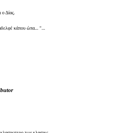
 ο Δίας.
ελφέ κάπου ώπα... "...
ibutor
, κλασικιτερο των κλασικς