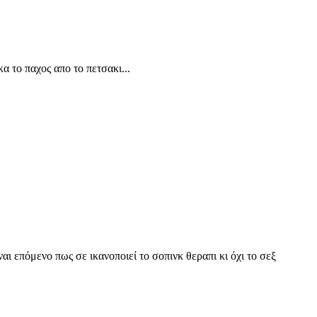
κα το παχος απο το πετσακι...
αι επόμενο πως σε ικανοποιεί το σοπινκ θεραπι κι όχι το σεξ