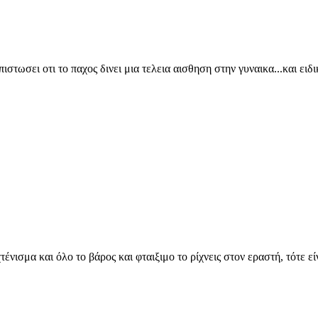
στωσει οτι το παχος δινει μια τελεια αισθηση στην γυναικα...και ειδι
νισμα και όλο το βάρος και φταιξιμο το ρίχνεις στον εραστή, τότε είν