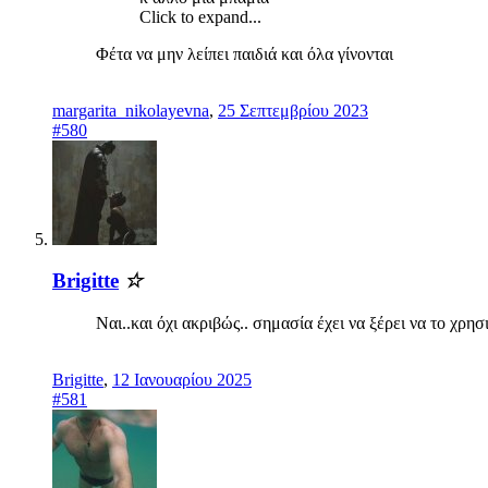
Click to expand...
Φέτα να μην λείπει παιδιά και όλα γίνονται
margarita_nikolayevna
,
25 Σεπτεμβρίου 2023
#580
Brigitte
☆
Ναι..και όχι ακριβώς.. σημασία έχει να ξέρει να το χρη
Brigitte
,
12 Ιανουαρίου 2025
#581