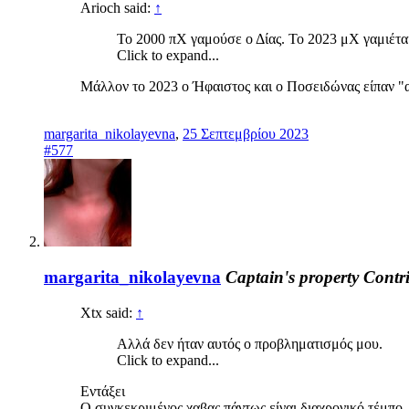
Arioch said:
↑
Το 2000 πΧ γαμούσε ο Δίας. Το 2023 μΧ γαμιέται
Click to expand...
Μάλλον το 2023 ο Ήφαιστος και ο Ποσειδώνας είπαν "αδ
margarita_nikolayevna
,
25 Σεπτεμβρίου 2023
#577
margarita_nikolayevna
Captain's property
Contr
Xtx said:
↑
Αλλά δεν ήταν αυτός ο προβληματισμός μου.
Click to expand...
Εντάξει
Ο συγκεκριμένος χαβας πάντως είναι διαχρονικό τέμπο