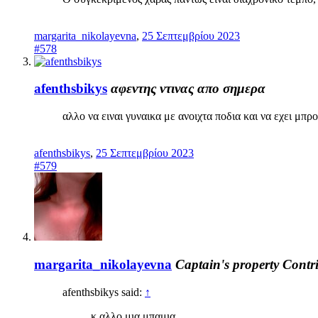
margarita_nikolayevna
,
25 Σεπτεμβρίου 2023
#578
afenthsbikys
αφεντης ντινας απο σημερα
αλλο να ειναι γυναικα με ανοιχτα ποδια και να εχει μπρ
afenthsbikys
,
25 Σεπτεμβρίου 2023
#579
margarita_nikolayevna
Captain's property
Contr
afenthsbikys said:
↑
κ αλλο μια μπαμια