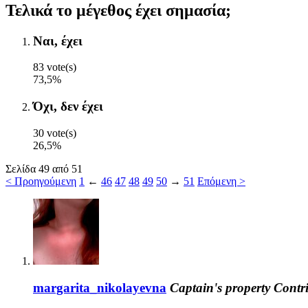
Τελικά το μέγεθος έχει σημασία;
Ναι, έχει
83 vote(s)
73,5%
Όχι, δεν έχει
30 vote(s)
26,5%
Σελίδα 49 από 51
< Προηγούμενη
1
←
46
47
48
49
50
→
51
Επόμενη >
margarita_nikolayevna
Captain's property
Contr