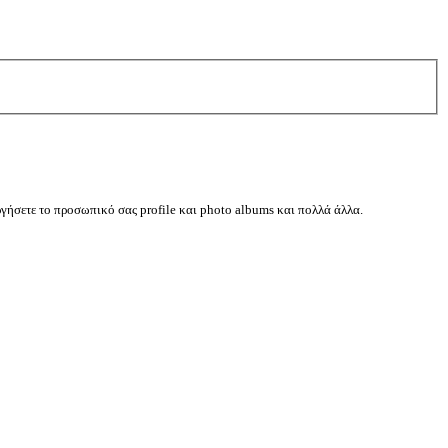
ργήσετε το προσωπικό σας profile και photo albums και πολλά άλλα.