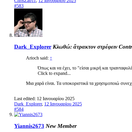
ChrisZab11
,
12 Ιανουαρίου 2025
#583
Dark_Explorer
Κλωθώ: ἄτρακτον στρέφειν
Contr
Arioch said:
↑
Όπως και να έχει, το "είσαι μικρή και τριανταφυλ
Click to expand...
Μια χαρά είναι. Τα υποκοριστικά τα χρησιμοποιώ συνεχ
Last edited:
12 Ιανουαρίου 2025
Dark_Explorer
,
12 Ιανουαρίου 2025
#584
Yiannis2673
New Member