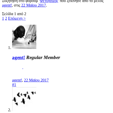
Συζήτηση στο φόρουμ '
Φετιχισμός
' που ξεκίνησε από το μέλος
agent!
, στις
22 Μαϊου 2017
.
Σελίδα 1 από 2
1
2
Επόμενη >
agent!
Regular Member
agent!
,
22 Μαϊου 2017
#1