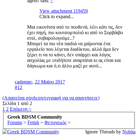
agent! said:
↑
View attachment 119459
Click to expand...
Mια εικονίτσα από το πουθενά, λέει κάτι τις, δεν
έχει πηγή, πιο κουτσομπολιό κι από το Σορβάιβο
στιλ, σοβαρολογούμε..?
Μπορεί τα πιο νέα παιδιά να χαίρονται ένα
εργαλείο που λέγεται διαδίκτυο, αλλά άμα δεν
ξέρει τι να το κάνει, δεν υπάρχει και λόγος
ασχολίας με οτιδήποτε αναρτάται κι ας είναι και
δάγκωμα και ό,τι άλλο μαζί με αυτό...
cadpmpc
,
22 Μαϊου 2017
#12
(Απαιτείται σύνδεση/εγγραφή για να απαντήσετε)
Σελίδα 1 από 2
1
2
Επόμενη >
Greek BDSM Community
Forums
>
Fetish
>
Φετιχισμός
>
Ignore Threads by
Nobita