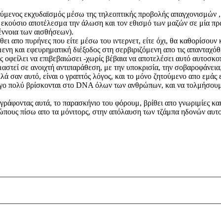
ούμενος εκχυδαϊσμός μέσω της τηλεοπτικής προβολής απαγχονισμών ,
 εκούσιο αποτέλεσμα την άλωση και τον εθισμό των μαζών σε μία πρα
έννοια των αισθήσεων).
ι απο πυρήνες που είτε μέσω του ιντερνετ, είτε όχι, θα καθορίσουν 
η και εφευρηματική διέξοδος στη σερβιριζόμενη απο τις απανταχόθ
οφείλει να επιβεβαιώσει -χωρίς βέβαια να αποτελέσει αυτό αυτοσκοπό
ιμαστεί σε ανοιχτή αντιπαράθεση, με την υποκρισία, την σοβαροφάνεια
λά σαν αυτό, είναι ο γραπτός λόγος, και το μόνο ζητούμενο απο εμάς 
λίγο πολύ βρίσκονται στο DNA όλων των ανθρώπων, και να τολμήσουμε
γράφοντας αυτά, το παρασκήνιο του φόρουμ, βρίθει απο γνωριμίες και
ώπους πίσω απο τα μόνιτορς, στην απόλαυση των τζάμπα ηδονών αυτο