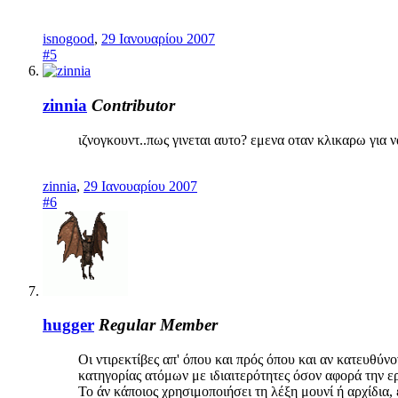
isnogood
,
29 Ιανουαρίου 2007
#5
zinnia
Contributor
ιζνογκουντ..πως γινεται αυτο? εμενα οταν κλικαρω για ν
zinnia
,
29 Ιανουαρίου 2007
#6
hugger
Regular Member
Οι ντιρεκτίβες απ' όπου και πρός όπου και αν κατευθύν
κατηγορίας ατόμων με ιδιαιτερότητες όσον αφορά την ε
Το άν κάποιος χρησιμοποιήσει τη λέξη μουνί ή αρχίδια,