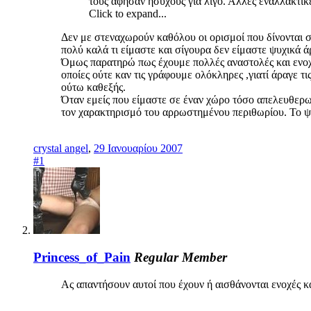
τους άφησαν ήσυχους για λίγο. Άλλες εναλλακτικές
Click to expand...
Δεν με στεναχωρούν καθόλου οι ορισμοί που δίνονται 
πολύ καλά τι είμαστε και σίγουρα δεν είμαστε ψυχικά 
Όμως παρατηρώ πως έχουμε πολλές αναστολές και ενοχές
οποίες ούτε καν τις γράφουμε ολόκληρες ,γιατί άραγε 
ούτω καθεξής.
Όταν εμείς που είμαστε σε έναν χώρο τόσο απελευθερω
τον χαρακτηρισμό του αρρωστημένου περιθωρίου. Το ψ
crystal angel
,
29 Ιανουαρίου 2007
#1
Princess_of_Pain
Regular Member
Ας απαντήσουν αυτοί που έχουν ή αισθάνονται ενοχές 