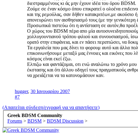
διεστραμμένους κι άς μην έχουν ιδέα του όρου BDSM.
Ζούμε σε έναν κόσμο όπου επικρατεί ο ολοένα επιδειν
και της ρεμούλας, σαν δήθεν κατακριτέων,με ακούσιο ή
απονευρώνει τον αισθησιασμό τους (με την γενικότερη 
Προσωπικά πιστεύω ότι η αντίσταση σε αυτόν,θα προέλθε
Ο χώρος του BDSM πέρα απο μία αυτοσυνειδητοποιούμεν
χολλυγουντιανού τρόπου φιλιού και συνουσιασμού, ίσως 
ορατό στην επιφάνεια, και εν πάσει περιπτώσει, να δοκ
Τα εργαλεία που μας δίνει το φορουμ αυτό και άλλα πολ
επικοινωνήσουμε μεταξύ μας έννοιες και εικόνες που 
κόσμος είναι εκεί έξω.
Ελπιζω και φαντάζομαι, οτι ενώ αναλώνω το χρόνο μου 
έκστασης και ότι άλλου οδηγεί τους πραγματικούς ανθρ
να χρειάζεται να τα κατονομάσουν καν.
hugger
,
30 Ιανουαρίου 2007
#7
(Απαιτείται σύνδεση/εγγραφή για να απαντήσετε)
Greek BDSM Community
Forums
>
BDSM
>
BDSM Discussion
>