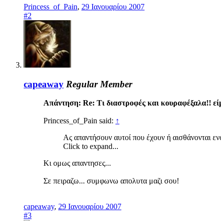
Princess_of_Pain
,
29 Ιανουαρίου 2007
#2
capeaway
Regular Member
Απάντηση: Re: Τι διαστροφές και κουραφέξαλα!! είμ
Princess_of_Pain said:
↑
Ας απαντήσουν αυτοί που έχουν ή αισθάνονται ε
Click to expand...
Κι ομως απαντησες...
Σε πειραζω... συμφωνω απολυτα μαζι σου!
capeaway
,
29 Ιανουαρίου 2007
#3