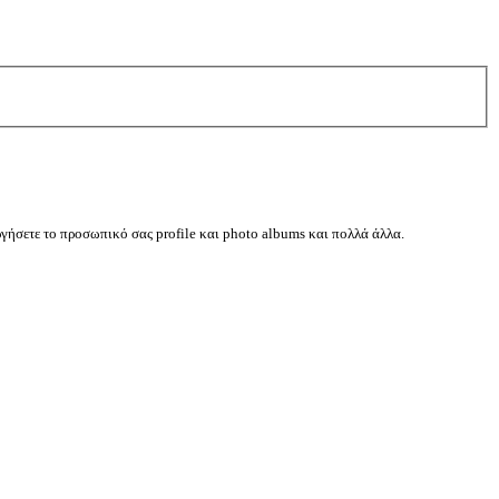
ργήσετε το προσωπικό σας profile και photo albums και πολλά άλλα.