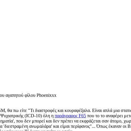
του αγαπητού φίλου
Phoenixxx
, θα πω είτε "Τι διαστροφές και κουραφέξαλα. Είναι απλά μια στα
ο Ψυχιατρικής (ICD-10) όλη η
παράγραφος F65
που το το αναφέρει μετ
ηματία', που δεν μπορεί και δεν πρέπει να εκφράζεται σαν άτομο, χωρ
μια 'διεστραμένη ανωμαλάρα' και είμαι περίφανος"... Όπως έκαναν οι 