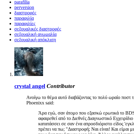
parafilia
perversion
διαστροφές
παραφιλία
παραφιλίες
σεξουαλικές διαστροφές
σεξουαλική ανωμαλία
σεξουαλική απόκλιση
crystal angel
Contributor
Ανοίγω το θέμα αυτό διαβάζοντας το πολύ ωραίο ποστ 
Phoenixx said:
Άρα εγώ, σαν άτομο που εξασκώ ερωτικά το BDSM
αφαιρεθεί από το Διεθνές Διαγνωστικό Εγχειρίδι
κατατάσσει σε σαν ένα απροσδιόριστο είδος 'εγκλ
πρέπει να πω; "Διαστροφή; Ναι είναι! Και είμαι 