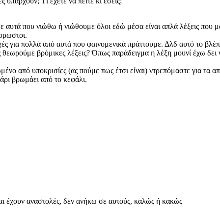
 υπάρχουν; Τί έχετε να πείτε κι εσείς;
σε αυτά που νιώθω ή νιώθουμε όλοι εδώ μέσα είναι απλά λέξεις που 
άρρωστοι.
 για πολλά από αυτά που φαινομενικά πράττουμε. Δλδ αυτό το βλέπω
τις θεωρούμε βρόμικες λέξεις? Όπως παράδειγμα η λέξη μουνί έχω δε
μένο από υποκρισίες (ας πούμε πως έτσι είναι) ντρεπόμαστε για τα 
άρι βρωμάει από το κεφάλι.
και έχουν αναστολές, δεν ανήκω σε αυτούς, καλώς ή κακώς