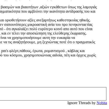
 βιασμών και βιαιοτήτων ,αξιών εγκάθετων όπως της λαμογιάς
γματικότητα που αμβλύνει την ικανότητα αντίδρασής του και
και οριοθετήσουν αξίες ανεξαρτήτως καθεστηκυίας ηθικής.
εν σαπουνόπερες μικροαστική ανία του προ πενηκονταετίας
 - ότι αγκαλιάζει πολύ ευρύτερο κοινό απο αυτό που είναι
, και εν τέλει την αποσιώπηση της ελεύθερης έκφρασης.
είναι να χρησιμοποιήσουμε αυτη την ευκαιρία να
 να τις αναζητήσουμε, μη ξεχνώντας ποτέ ότι ο πραγματικός
 pm's φλέρτ,πάθους, έρωτα, ρομαντισμού , κάβλας και
ύ του κόσμου, χρησιμοποιώνυας αιδοία, πέη και όρχεις χωρίς
Ignore Threads by
Nobita