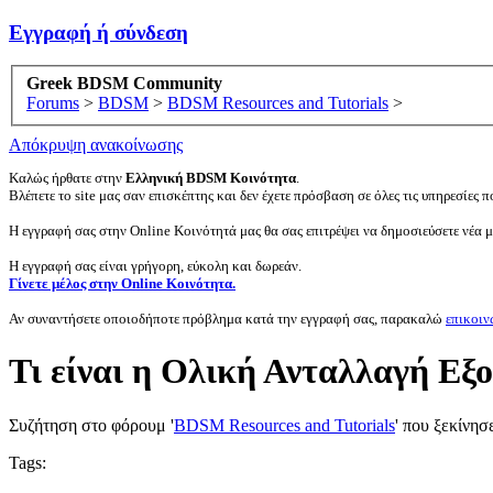
Εγγραφή ή σύνδεση
Greek BDSM Community
Forums
>
BDSM
>
BDSM Resources and Tutorials
>
Απόκρυψη ανακοίνωσης
Καλώς ήρθατε στην
Ελληνική BDSM Κοινότητα
.
Βλέπετε το site μας σαν επισκέπτης και δεν έχετε πρόσβαση σε όλες τις υπηρεσίες πο
Η εγγραφή σας στην Online Κοινότητά μας θα σας επιτρέψει να δημοσιεύσετε νέα 
Η εγγραφή σας είναι γρήγορη, εύκολη και δωρεάν.
Γίνετε μέλος στην Online Κοινότητα.
Αν συναντήσετε οποιοδήποτε πρόβλημα κατά την εγγραφή σας, παρακαλώ
επικοιν
Τι είναι η Ολική Ανταλλαγή Εξ
Συζήτηση στο φόρουμ '
BDSM Resources and Tutorials
' που ξεκίνησ
Tags: