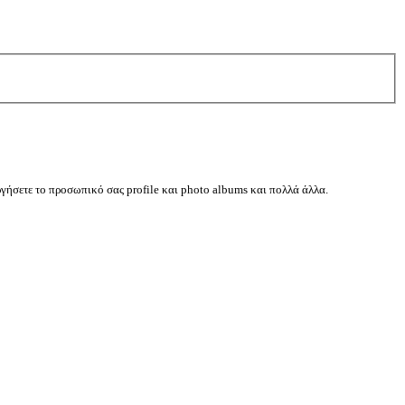
ργήσετε το προσωπικό σας profile και photo albums και πολλά άλλα.