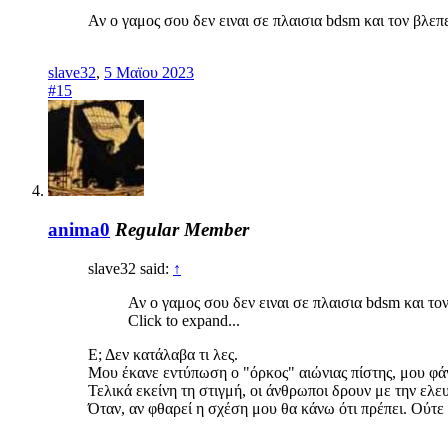
Αν ο γαμος σου δεν ειναι σε πλαισια bdsm και τον βλεπε
slave32
,
5 Μαϊου 2023
#15
anima0
Regular Member
slave32 said:
↑
Αν ο γαμος σου δεν ειναι σε πλαισια bdsm και τον
Click to expand...
Ε; Δεν κατάλαβα τι λες.
Μου έκανε εντύπωση ο "όρκος" αιώνιας πίστης, μου φάνηκ
Τελικά εκείνη τη στιγμή, οι άνθρωποι δρουν με την ελε
Όταν, αν φθαρεί η σχέση μου θα κάνω ότι πρέπει. Ούτε