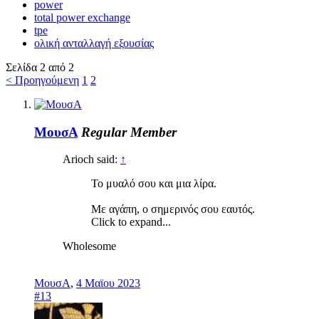
power
total power exchange
tpe
ολική ανταλλαγή εξουσίας
Σελίδα 2 από 2
< Προηγούμενη
1
2
ΜουσΑ
Regular Member
Arioch said:
↑
Το μυαλό σου και μια λίρα.
Με αγάπη, ο σημερινός σου εαυτός.
Click to expand...
Wholesome
ΜουσΑ
,
4 Μαϊου 2023
#13