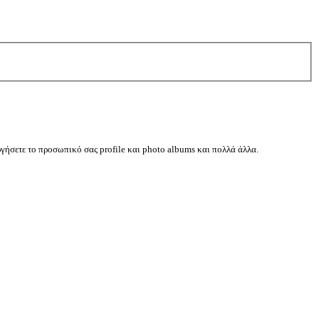
ργήσετε το προσωπικό σας profile και photo albums και πολλά άλλα.