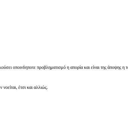
σει οποινδηποτε προβληματισμό η απορία και είναι της άποψης η το κ
 νοείται, έτσι και αλλιώς.