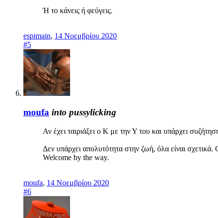
Ή το κάνεις ή φεύγεις.
espimain
,
14 Νοεμβρίου 2020
#5
moufa
into pussylicking
Αν έχει ταιριάξει ο Κ με την Υ του και υπάρχει συζήτησ
Δεν υπάρχει απολυτότητα στην ζωή, όλα είναι σχετικά. 
Welcome by the way.
moufa
,
14 Νοεμβρίου 2020
#6