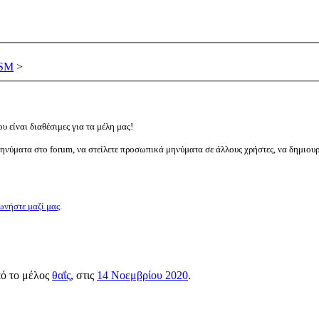
DSM
>
υ είναι διαθέσιμες για τα μέλη μας!
μηνύματα στο forum, να στείλετε προσωπικά μηνύματα σε άλλους χρήστες, να δημιου
ωνήστε μαζί μας
.
πό το μέλος
θαΐς
, στις
14 Νοεμβρίου 2020
.