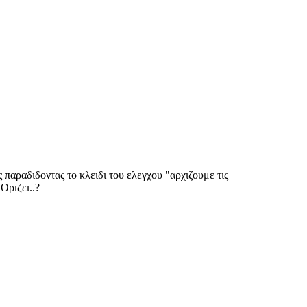
 παραδιδοντας το κλειδι του ελεγχου "αρχιζουμε τις
Οριζει..?