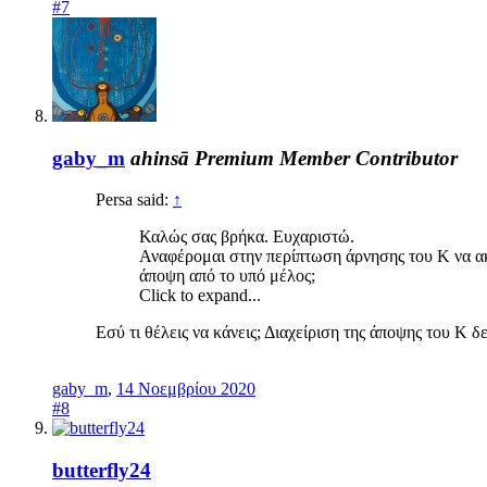
#7
gaby_m
ahinsā
Premium Member
Contributor
Persa said:
↑
Καλώς σας βρήκα. Ευχαριστώ.
Αναφέρομαι στην περίπτωση άρνησης του Κ να ακού
άποψη από το υπό μέλος;
Click to expand...
Εσύ τι θέλεις να κάνεις; Διαχείριση της άποψης του Κ δεν
gaby_m
,
14 Νοεμβρίου 2020
#8
butterfly24