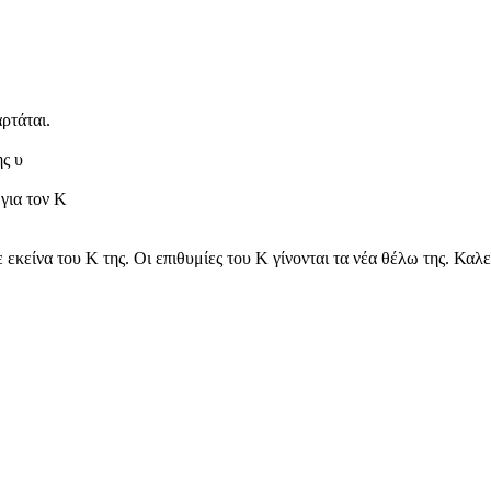
ρτάται.
ης υ
για τον Κ
 εκείνα του Κ της. Οι επιθυμίες του Κ γίνονται τα νέα θέλω της. Καλε