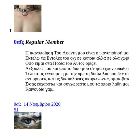
θαΐς
Regular Member
H ικανοποίηση Του Aφεντη μου είναι η ικανοποίησή μο
Εκτελω τις Εντολες του οχι σε καποια αλλα σε ολα χωρι
Οσο ειμαι στα Ποδια του Αυτος οριζει.
Λεξουλες που και απο το δικο μου στομα εχουν ειπωθει
Τελικα τις εννουμε η με την πρωτη δυσκολια που δεν συ
αντιρρησεις και τις δικαιολογιες ακυρωνοντας αμφισβητ
Σ/σας ευχαρστω και συγχωρεστε μου τα οποια λαθη μο
Καινουρια γαρ..
θαΐς
,
14 Νοεμβρίου 2020
#1