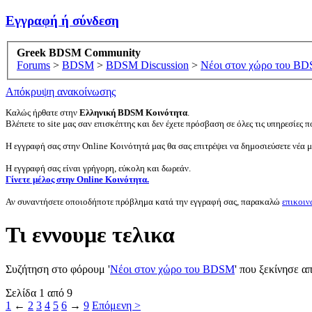
Εγγραφή ή σύνδεση
Greek BDSM Community
Forums
>
BDSM
>
BDSM Discussion
>
Νέοι στον χώρο του B
Απόκρυψη ανακοίνωσης
Καλώς ήρθατε στην
Ελληνική BDSM Κοινότητα
.
Βλέπετε το site μας σαν επισκέπτης και δεν έχετε πρόσβαση σε όλες τις υπηρεσίες πο
Η εγγραφή σας στην Online Κοινότητά μας θα σας επιτρέψει να δημοσιεύσετε νέα 
Η εγγραφή σας είναι γρήγορη, εύκολη και δωρεάν.
Γίνετε μέλος στην Online Κοινότητα.
Αν συναντήσετε οποιοδήποτε πρόβλημα κατά την εγγραφή σας, παρακαλώ
επικοιν
Τι εννουμε τελικα
Συζήτηση στο φόρουμ '
Νέοι στον χώρο του BDSM
' που ξεκίνησε α
Σελίδα 1 από 9
1
←
2
3
4
5
6
→
9
Επόμενη >