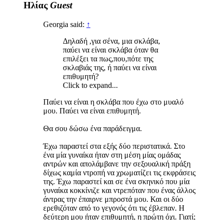
Ηλίας
Guest
Georgia said:
↑
Δηλαδή ,για σένα, μια σκλάβα,
παύει να είναι σκλάβα όταν θα
επιλέξει τα πως,που,πότε της
σκλαβιάς της, ή παύει να είναι
επιθυμητή?
Click to expand...
Παύει να είναι η σκλάβα που έχω στο μυαλό
μου. Παύει να είναι επιθυμητή.
Θα σου δώσω ένα παράδειγμα.
Έχω παραστεί στα εξής δύο περιστατικά. Στο
ένα μία γυναίκα ήταν στη μέση μίας ομάδας
αντρών και απολάμβανε την σεξουαλική πράξη
δίχως καμία ντροπή να χρωματίζει τις εκφράσεις
της. Έχω παραστεί και σε ένα σκηνικό που μία
γυναίκα κοκκίνιζε και ντρεπόταν που ένας άλλος
άντρας την έπαιρνε μπροστά μου. Και οι δύο
ερεθιζόταν από το γεγονός ότι τις έβλεπαν. Η
δεύτερη μου ήταν επιθυμητή, η πρώτη όχι. Γιατί;