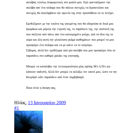
σκλάβας τελείως διαφορετικές στο μυαλό μου. Εγώ φανταζόμουν την
σκλάβα σαν ένα πλάσμα που θα πάλευε συνεχώς να δραπετεύσει και
συνεχώς θα απολάμβανα την αγωνία της στην προσπάθεια να το πετύχει.
Ερεθιζόμουν με την εικόνα της γητεμένης που θα οδηγούσα σε δικά μου
δρομάκια και μύριζα την ντροπή της, το παράπονο της, την συστολή της
που σκίζεται από πάνω σαν ένα κατουρημένο ρούχο, από τα ίδια της τα
ούρα και όλη αυτή την γλυκύτατη γκάμα αισθημάτων που μπορεί να μου
προσφέρει ένα πλάσμα και να με κάνει να το λατρέψω.
Σέβομαι, αλλά δεν ερεθίζομαι από μία σκλάβα που μου προσφέρει όλα τα
παραπάνω στο καθαρό χαλάκι της υποταγής.
Μπορώ να καταλάβω την λειτουργικότητα μίας σχέσης Μ/s ή D/s για
κάποιον σαδιστή. Αλλά δεν μπορώ να αλλάξω τον εαυτό μου, ώστε να την
θεωρήσει κάτι παραπάνω από έναν συμβιβασμό.
Ποια είναι η άποψη σας;
Ηλίας
,
13 Ιανουαρίου 2009
#1