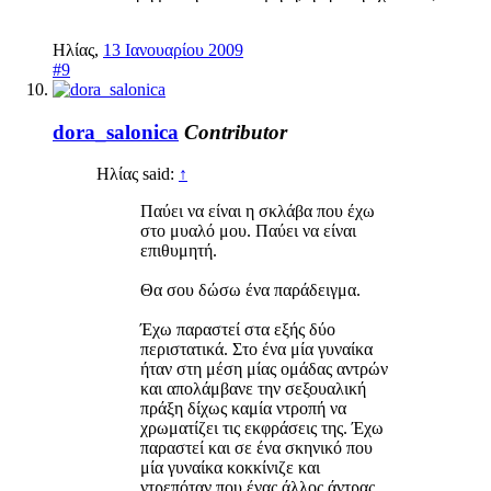
Ηλίας
,
13 Ιανουαρίου 2009
#9
dora_salonica
Contributor
Ηλίας said:
↑
Παύει να είναι η σκλάβα που έχω
στο μυαλό μου. Παύει να είναι
επιθυμητή.
Θα σου δώσω ένα παράδειγμα.
Έχω παραστεί στα εξής δύο
περιστατικά. Στο ένα μία γυναίκα
ήταν στη μέση μίας ομάδας αντρών
και απολάμβανε την σεξουαλική
πράξη δίχως καμία ντροπή να
χρωματίζει τις εκφράσεις της. Έχω
παραστεί και σε ένα σκηνικό που
μία γυναίκα κοκκίνιζε και
ντρεπόταν που ένας άλλος άντρας