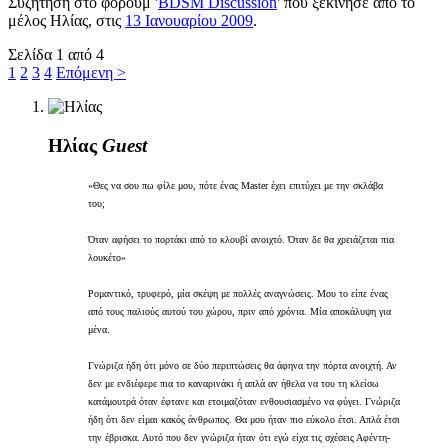
Συζήτηση στο φόρουμ '
BDSM Discussion
' που ξεκίνησε από το
μέλος
Ηλίας
, στις
13 Ιανουαρίου 2009
.
Σελίδα 1 από 4
1
2
3
4
Επόμενη >
Ηλίας
Guest
«Θες να σου πω φίλε μου, πότε ένας Master έχει επιτύχει με την σκλάβα
του;
Όταν αφήσει το πορτάκι από το κλουβί ανοιχτό. Όταν δε θα χρειάζεται πια
λουκέτο»
Ρομαντικό, τρυφερό, μία σκέψη με πολλές αναγνώσεις. Μου το είπε ένας
από τους παλιούς αυτού του χώρου, πριν από χρόνια. Μία αποκάλυψη για
μένα.
Γνώριζα ήδη ότι μόνο σε δύο περιπτώσεις θα άφηνα την πόρτα ανοιχτή. Αν
δεν με ενδιέφερε πια το καναρινάκι ή απλά αν ήθελα να του τη κλείσω
κατάμουτρά όταν έφτανε και ετοιμαζόταν ενθουσιασμένο να φύγει. Γνώριζα
ήδη ότι δεν είμαι κακός άνθρωπος. Θα μου ήταν πιο εύκολο έτσι. Απλά έτσι
την έβρισκα. Αυτό που δεν γνώριζα ήταν ότι εγώ είχα τις σχέσεις Αφέντη-