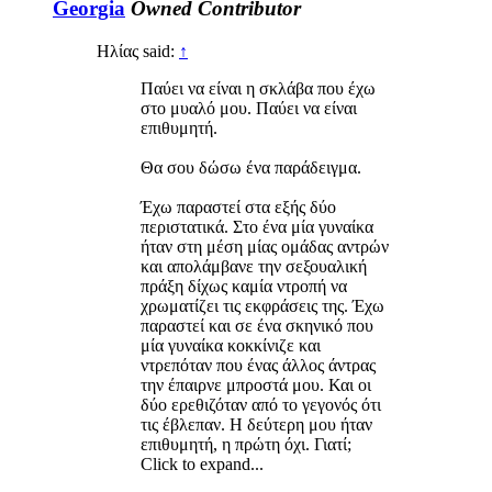
Georgia
Owned
Contributor
Ηλίας said:
↑
Παύει να είναι η σκλάβα που έχω
στο μυαλό μου. Παύει να είναι
επιθυμητή.
Θα σου δώσω ένα παράδειγμα.
Έχω παραστεί στα εξής δύο
περιστατικά. Στο ένα μία γυναίκα
ήταν στη μέση μίας ομάδας αντρών
και απολάμβανε την σεξουαλική
πράξη δίχως καμία ντροπή να
χρωματίζει τις εκφράσεις της. Έχω
παραστεί και σε ένα σκηνικό που
μία γυναίκα κοκκίνιζε και
ντρεπόταν που ένας άλλος άντρας
την έπαιρνε μπροστά μου. Και οι
δύο ερεθιζόταν από το γεγονός ότι
τις έβλεπαν. Η δεύτερη μου ήταν
επιθυμητή, η πρώτη όχι. Γιατί;
Click to expand...