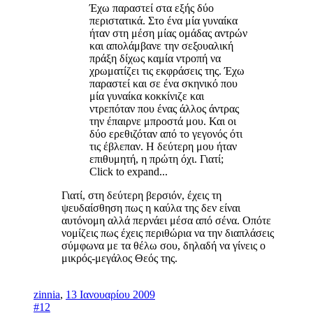
Έχω παραστεί στα εξής δύο
περιστατικά. Στο ένα μία γυναίκα
ήταν στη μέση μίας ομάδας αντρών
και απολάμβανε την σεξουαλική
πράξη δίχως καμία ντροπή να
χρωματίζει τις εκφράσεις της. Έχω
παραστεί και σε ένα σκηνικό που
μία γυναίκα κοκκίνιζε και
ντρεπόταν που ένας άλλος άντρας
την έπαιρνε μπροστά μου. Και οι
δύο ερεθιζόταν από το γεγονός ότι
τις έβλεπαν. Η δεύτερη μου ήταν
επιθυμητή, η πρώτη όχι. Γιατί;
Click to expand...
Γιατί, στη δεύτερη βερσιόν, έχεις τη
ψευδαίσθηση πως η καύλα της δεν είναι
αυτόνομη αλλά περνάει μέσα από σένα. Οπότε
νομίζεις πως έχεις περιθώρια να την διαπλάσεις
σύμφωνα με τα θέλω σου, δηλαδή να γίνεις ο
μικρός-μεγάλος Θεός της.
zinnia
,
13 Ιανουαρίου 2009
#12