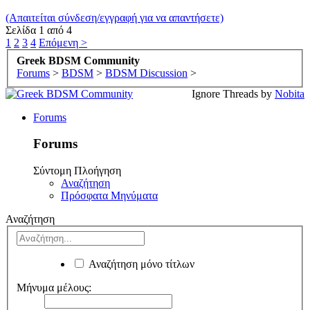
(Απαιτείται σύνδεση/εγγραφή για να απαντήσετε)
Σελίδα 1 από 4
1
2
3
4
Επόμενη >
Greek BDSM Community
Forums
>
BDSM
>
BDSM Discussion
>
Ignore Threads by
Nobita
Forums
Forums
Σύντομη Πλοήγηση
Αναζήτηση
Πρόσφατα Μηνύματα
Αναζήτηση
Αναζήτηση μόνο τίτλων
Μήνυμα μέλους: