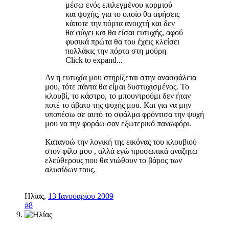
μέσω ενός επιλεγμένου κορμιού
και ψυχής, για το οποίο θα αφήσεις
κάποτε την πόρτα ανοιχτή και δεν
θα φύγει και θα είσαι ευτυχής, αφού
φυσικά πρώτα θα του έχεις κλείσει
πολλάκις την πόρτα στη μούρη
Click to expand...
Αν η ευτυχία μου στηρίζεται στην ανασφάλεια
μου, τότε πάντα θα είμαι δυστυχισμένος. Το
κλουβί, το κάστρο, το μπουντρούμι δεν ήταν
ποτέ το άβατο της ψυχής μου. Και για να μην
υποπέσω σε αυτό το σφάλμα φρόντισα την ψυχή
μου να την φοράω σαν εξωτερικό πανωφόρι.
Κατανοώ την λογική της εικόνας του κλουβιού
στον φίλο μου , αλλά εγώ προσωπικά αναζητώ
ελεύθερους που θα νιώθουν το βάρος των
αλυσίδων τους.
Ηλίας
,
13 Ιανουαρίου 2009
#8