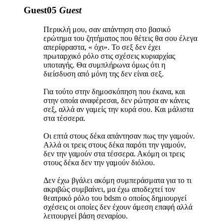
Guest05
Guest
Περικλή μου, σαν απάντηση στο βασικό
ερώτημα του ζητήματος που θέτεις θα σου έλεγα
απερίφραστα, « όχι». Το σεξ δεν έχει
πρωταρχικό ρόλο στις σχέσεις κυριαρχίας
υποταγής. Θα συμπλήρωνα όμως ότι η
διείσδυση από μόνη της δεν είναι σεξ.
Για τούτο στην δημοσκόπηση που έκανα, και
στην οποία αναφέρεσαι, δεν ρώτησα αν κάνεις
σεξ, αλλά αν γαμείς την κυρά σου. Και μάλιστα
στα τέσσερα.
Οι επτά στους δέκα απάντησαν πως την γαμούν.
Αλλά οι τρεις στους δέκα παρότι την γαμούν,
δεν την γαμούν στα τέσσερα. Ακόμη οι τρεις
στους δέκα δεν την γαμούν διόλου.
Δεν έχω βγάλει ακόμη συμπεράσματα για το τι
ακριβώς συμβαίνει, μα έχω αποδεχτεί τον
θεατρικό ρόλο του bdsm ο οποίος δημιουργεί
σχέσεις οι οποίες δεν έχουν άμεση επαφή αλλά
λειτουργεί βάση σεναρίου.