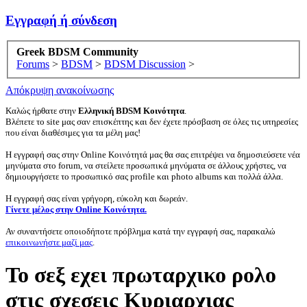
Εγγραφή ή σύνδεση
Greek BDSM Community
Forums
>
BDSM
>
BDSM Discussion
>
Απόκρυψη ανακοίνωσης
Καλώς ήρθατε στην
Ελληνική BDSM Κοινότητα
.
Βλέπετε το site μας σαν επισκέπτης και δεν έχετε πρόσβαση σε όλες τις υπηρεσίες
που είναι διαθέσιμες για τα μέλη μας!
Η εγγραφή σας στην Online Κοινότητά μας θα σας επιτρέψει να δημοσιεύσετε νέα
μηνύματα στο forum, να στείλετε προσωπικά μηνύματα σε άλλους χρήστες, να
δημιουργήσετε το προσωπικό σας profile και photo albums και πολλά άλλα.
Η εγγραφή σας είναι γρήγορη, εύκολη και δωρεάν.
Γίνετε μέλος στην Online Κοινότητα.
Αν συναντήσετε οποιοδήποτε πρόβλημα κατά την εγγραφή σας, παρακαλώ
επικοινωνήστε μαζί μας
.
Το σεξ εχει πρωταρχικο ρολο
στις σχεσεις Κυριαρχιας