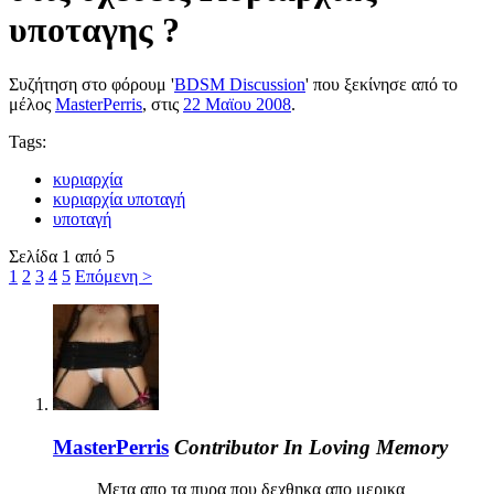
υποταγης ?
Συζήτηση στο φόρουμ '
BDSM Discussion
' που ξεκίνησε από το
μέλος
MasterPerris
, στις
22 Μαϊου 2008
.
Tags:
κυριαρχία
κυριαρχία υποταγή
υποταγή
Σελίδα 1 από 5
1
2
3
4
5
Επόμενη >
MasterPerris
Contributor
In Loving Memory
Μετα απο τα πυρα που δεχθηκα απο μερικα