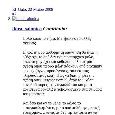
El_Gato
,
22 Μαϊου 2008
#7
dora_salonica
Contributor
Πολύ καλό το νήμα. Με έβαλε σε πολλές
σκέψεις.
Η πρώτη μου αυθόρμητη απάντηση θα ήταν η
εξής: όχι, το σεξ δεν έχει πρωταρχικό ρόλο,
ίσως να μην έχει και καθόλου ρόλο σε μία
σχέση όπου τα δύο μέλη πάσχουν από proximity
anxiety (άγχος προσέγγισης, οικειότητας,
πλησίασματος κλπ). Πώς να διατηρήσει την
σχέση ασυμμετρίας ένας Κ, όταν το υ χύσει
καναδυό φορές στην αγκαλιά του και μετά
αρχίσει να ροχαλίζει χοβολιασμένο στα στιβαρά
του μπράτσα;
Και όσο και αν το θέλει το δόλιο το
καταγκαυλωμένο υ, μετά από πολύμηνη αποχή
ενδεχομένως, ιδίως αν δεν της επιτρέπεται να