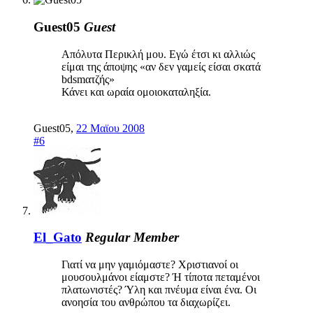
Guest05
Guest
Απόλυτα Περικλή μου. Εγώ έτσι κι αλλιώς
είμαι της άποψης «αν δεν γαμείς είσαι σκατά
bdsmατζής»
Κάνει και ωραία ομοιοκαταληξία.
Guest05
,
22 Μαϊου 2008
#6
El_Gato
Regular Member
Γιατί να μην γαμιόμαστε? Χριστιανοί οι
μουσουλμάνοι είαμστε? Ή τίποτα πεταμένοι
πλατωνιστές? Ύλη και πνέυμα είναι ένα. Οι
ανοησία του ανθρώπου τα διαχωρίζει.