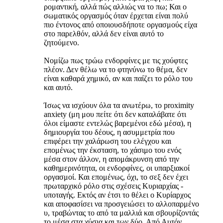
ρομαντική, αλλά πώς αλλιώς να το πω; Και ο
σωματικός οργασμός όταν έρχεται είναι πολύ
πιο έντονος από οποιουσδήποτε οργασμούς είχα
στο παρελθόν, αλλά δεν είναι αυτό το
ζητούμενο.
Νομίζω πως τρώω ενδορφίνες με τις χούφτες
πλέον. Δεν θέλω να το φτηνύνω το θέμα, δεν
είναι καθαρά χημικό, αν και παίζει το ρόλο του
και αυτό.
Ίσως να ισχύουν όλα τα ανωτέρω, το proximity
anxiety (μη μου πείτε ότι δεν καταλάβατε ότι
όλοι είμαστε εντελώς βαρεμένοι εδώ μέσα), η
δημιουργία του δέους, η ασυμμετρία που
επιφέρει την χαλάρωση του ελέγχου και
επομένως την έκσταση, το χάσιμο του ενός
μέσα στον άλλον, η απομάκρυνση από την
καθημερινότητα, οι ενδορφίνες, οι υπαρξιακοί
οργασμοί. Και επομένως, όχι, το σεξ δεν έχει
πρωταρχικό ρόλο στις σχέσεις Κυριαρχίας -
υποταγής. Εκτός αν έτσι το θέλει ο Κυρίαρχος
και αποφασίσει να προσγειώσει το αλλοπαρμένο
υ, τραβώντας το από τα μαλλιά και σβουρίζοντάς
το μέσα στα χύσια και των δύο. Από Αυτόν