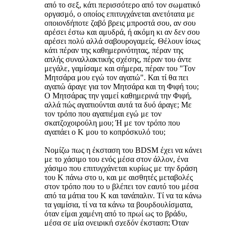
από το σεξ, κάτι περισσότερο από τον σωματικό
οργασμό, ο οποίος επιτυγχάνεται ανετότατα με
οποιονδήποτε ζαβό βρεις μπροστά σου, αν σου
αρέσει έστω και αμυδρά, ή ακόμη κι αν δεν σου
αρέσει πολύ αλλά σαβουρογαμείς. Θέλουν ίσως
κάτι πέραν της καθημερινότητας, πέραν της
απλής συναλλακτικής σχέσης, πέραν του άντε
μεγάλε, γαμίσαμε και σήμερα, πέραν του "Τον
Μητσάρα μου εγώ τον αγαπώ". Και τί θα πει
αγαπώ άραγε για τον Μητσάρα και τη Φιφή του;
Ο Μητσάρας την γαμεί καθημερινά την Φιφή,
αλλά πώς αγαπιούνται αυτά τα δυό άραγε; Με
τον τρόπο που αγαπιέμαι εγώ με τον
σκατζοχοιρούλη μου; Ή με τον τρόπο που
αγαπάει ο Κ μου το κοπρόσκυλό του;
Νομίζω πως η έκσταση του BDSM έχει να κάνει
με το χάσιμο του ενός μέσα στον άλλον, ένα
χάσιμο που επιτυγχάνεται κυρίως με την δράση
του Κ πάνω στο υ, και με αισθητές μεταβολές
στον τρόπο που το υ βλέπει τον εαυτό του μέσα
από τα μάτια του Κ και τανάπαλιν. Τί να τα κάνω
τα γαμίσια, τί να τα κάνω τα βουρδουλίσματα,
όταν είμαι χαμένη από το πρωί ως το βράδυ,
μέσα σε μία ονειρική σχεδόν έκσταση; Όταν