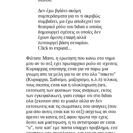
Δεν έχω βγάλει ακόμη
συμπεράσματα για το τι ακριβώς
συμβαίνει, μα έχω αποδεχτεί τον
θεατρικό ρόλο του bdsm ο οποίος
δημιουργεί σχέσεις οι οποίες δεν
έχουν άμεση επαφή αλλά
λειτουργεί βάση σεναρίου.
Click to expand...
Φιλτατε Μανο, η ερωτηση που κανω στο νημα
μου αν το σεξ εχει πρωταρχικο ρολο σε σχεσεις
Κυριαρχιας υποταγης ειναι για να παρω μια
γνωμη απο τα μελη για το αν στο ολο "πακετο"
(Κυριαρχια, Σαδισμο, μαζοχισμο, κ.λ.π) τελικος
τους σκοπος ειναι και η ολοκληρωση (sex,
εκτονωση των φυσικων τους αναγκων, εκτος
των εγκεφαλικων), γιατι ειπαμε οτι στο bdsm
ολα ξεκινουν απο το μυαλο αλλα αν δεν
εκτονωνεις και τις σωματικες σου αναγκες (που
μια απο αυτες ειναι και το σεξ) ασχετως αν σου
αρεσει να κανεις σεξ αφου πρωτα την εχεις
δεσει και μαστιγωση, η το αντιστροφο αν εισαι
"υ", τοτε κατ' εμε παντα υπαρχει προβλημα, ειτε
οργανικο ειτε ψυχολογικο, και για να στο κανω