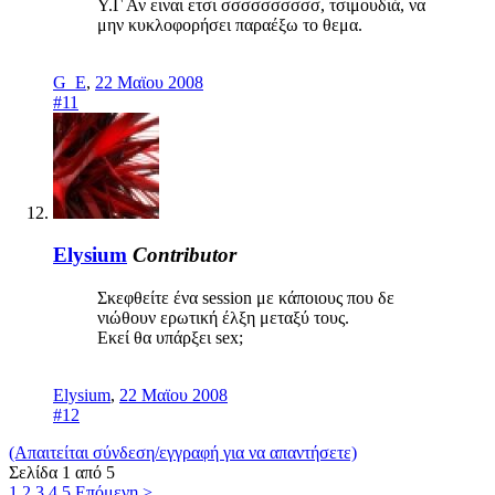
Υ.Γ Αν ειναι ετσι σσσσσσσσσσ, τσιμουδιά, να
μην κυκλοφορήσει παραέξω το θεμα.
G_E
,
22 Μαϊου 2008
#11
Elysium
Contributor
Σκεφθείτε ένα session με κάποιους που δε
νιώθουν ερωτική έλξη μεταξύ τους.
Εκεί θα υπάρξει sex;
Elysium
,
22 Μαϊου 2008
#12
(Απαιτείται σύνδεση/εγγραφή για να απαντήσετε)
Σελίδα 1 από 5
1
2
3
4
5
Επόμενη >