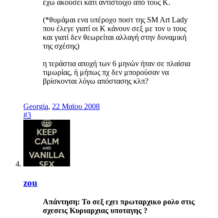
έχω ακούσει κάτι αντίστοιχο από τους Κ.
(*θυμάμαι ενα υπέροχο ποστ της SM Art Lady
που έλεγε γιατί οι Κ κάνουν σεξ με τον υ τους
και γιατί δεν θεωρείται αλλαγή στην δυναμική
της σχέσης)
η τεράστια αποχή των 6 μηνών ήταν σε πλαίσια
τιμωρίας, ή μήπως πχ δεν μπορούσαν να
βρίσκονται λόγω απόστασης κλπ?
Georgia
,
22 Μαϊου 2008
#3
zou
Απάντηση: Το σεξ εχει πρωταρχικο ρολο στις
σχεσεις Κυριαρχιας υποταγης ?