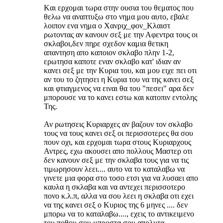
Kαι ερχομαι τωρα στην ουσια του θεματος που
θελω να αναπτυξω στο νημα μου αυτο, εβαλε
λοιπον ενα νημα ο Χανριχ_φον_Κλαιστ
ρωτοντας αν κανουν σεξ με την Αφεντρα τους οι
σκλαβοι,δεν πηρε σχεδον καμια θετικη
απαντηση απο καποιον σκλαβο πλην 1-2,
ερωτησα καποτε εναν σκλαβο κατ' ιδιαν αν
κανει σεξ με την Κυρια του, και μου ειχε πει οτι
αν του το ζητησει η Κυρια του να της κανει σεξ
και φτιαγμενος να ειναι θα του "πεσει" αρα δεν
μπορουσε να το κανει εστω και κατοπιν εντολης
Της.
Αν ρωτησεις Κυριαρχες αν βαζουν τον σκλαβο
τους να τους κανει σεξ οι περισσοτερες θα σου
πουν οχι, και ερχομαι τωρα στους Κυριαρχους
Αντρες, εχω ακουσει απο πολλους Μαστερ οτι
δεν κανουν σεξ με την σκλαβα τους για να τις
τιμωρησουν λεει.... αυτο να το καταλαβω να
γινετε μια φορα στο τοσο ετσι για να λυσαει απο
καυλα η σκλαβα και να αντεχει περισσοτερο
πονο κ.λ.π, αλλα να σου λεει η σκλαβα οτι εχει
να της κανει σεξ ο Κυριος της 6 μηνες .... δεν
μπορω να το καταλαβω...., εχεις το αντικειμενο
του ποθου σου μπροστα σου απολυτα