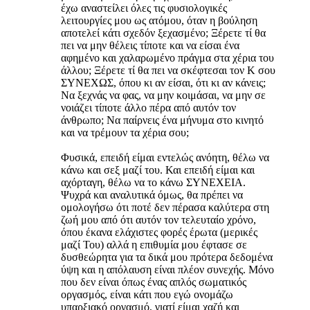
έχω αναστείλει όλες τις φυσιολογικές
λειτουργίες μου ως ατόμου, όταν η βούληση
αποτελεί κάτι σχεδόν ξεχασμένο; Ξέρετε τί θα
πει να μην θέλεις τίποτε και να είσαι ένα
αφημένο και χαλαρωμένο πράγμα στα χέρια του
άλλου; Ξέρετε τί θα πει να σκέφτεσαι τον Κ σου
ΣΥΝΕΧΩΣ, όπου κι αν είσαι, ότι κι αν κάνεις;
Να ξεχνάς να φας, να μην κοιμάσαι, να μην σε
νοιάζει τίποτε άλλο πέρα από αυτόν τον
άνθρωπο; Να παίρνεις ένα μήνυμα στο κινητό
και να τρέμουν τα χέρια σου;
Φυσικά, επειδή είμαι εντελώς ανόητη, θέλω να
κάνω και σεξ μαζί του. Και επειδή είμαι και
αχόρταγη, θέλω να το κάνω ΣΥΝΕΧΕΙΑ.
Ψυχρά και αναλυτικά όμως, θα πρέπει να
ομολογήσω ότι ποτέ δεν πέρασα καλύτερα στη
ζωή μου από ότι αυτόν τον τελευταίο χρόνο,
όπου έκανα ελάχιστες φορές έρωτα (μερικές
μαζί Του) αλλά η επιθυμία μου έφτασε σε
δυσθεώρητα για τα δικά μου πρότερα δεδομένα
ύψη και η απόλαυση είναι πλέον συνεχής. Μόνο
που δεν είναι όπως ένας απλός σωματικός
οργασμός, είναι κάτι που εγώ ονομάζω
υπαρξιακό οργασμό, γιατί είμαι χαζή και