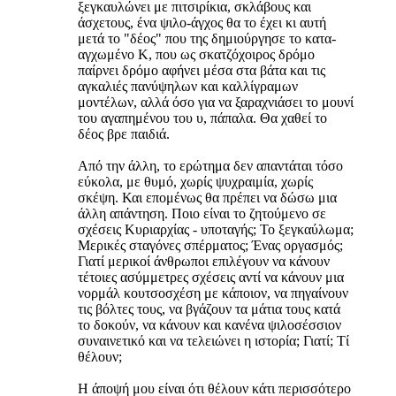
ξεγκαυλώνει με πιτσιρίκια, σκλάβους και
άσχετους, ένα ψιλο-άγχος θα το έχει κι αυτή
μετά το "δέος" που της δημιούργησε το κατα-
αγχωμένο Κ, που ως σκατζόχοιρος δρόμο
παίρνει δρόμο αφήνει μέσα στα βάτα και τις
αγκαλιές πανύψηλων και καλλίγραμων
μοντέλων, αλλά όσο για να ξαραχνιάσει το μουνί
του αγαπημένου του υ, πάπαλα. Θα χαθεί το
δέος βρε παιδιά.
Από την άλλη, το ερώτημα δεν απαντάται τόσο
εύκολα, με θυμό, χωρίς ψυχραιμία, χωρίς
σκέψη. Και επομένως θα πρέπει να δώσω μια
άλλη απάντηση. Ποιο είναι το ζητούμενο σε
σχέσεις Κυριαρχίας - υποταγής; Το ξεγκαύλωμα;
Μερικές σταγόνες σπέρματος; Ένας οργασμός;
Γιατί μερικοί άνθρωποι επιλέγουν να κάνουν
τέτοιες ασύμμετρες σχέσεις αντί να κάνουν μια
νορμάλ κουτσοσχέση με κάποιον, να πηγαίνουν
τις βόλτες τους, να βγάζουν τα μάτια τους κατά
το δοκούν, να κάνουν και κανένα ψιλοσέσσιον
συναινετικό και να τελειώνει η ιστορία; Γιατί; Τί
θέλουν;
Η άποψή μου είναι ότι θέλουν κάτι περισσότερο