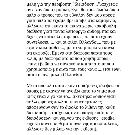
μελη για την περιβοητη "διεισδυση...",ασχετως
αν ειχαν δικιο η αδικο, Εγω θα τους δωσω δικιο
απλα ο τροπος που το εβγαλαν δεν μου αρεσε
γιατι απλα τα ειχαμε βρει πριβε στα καμαρινια,
αλλωστε οτι εκανα το εκανα χωρις κακοβουλη
διαθεση γιατι παντα λειτουργω αυθορμητα και
διχως να κοιτω λεπτομερειες, σε αυτο εχουν
συντελεσει..... και οι φιλοι Ολλανδοι... που με
εχουν κακομαθει...., με το να μπορω να κανω
οτι εκφραζει Εμενα στα διαφορα παρτυ τους
κ.λ.π, με διαφορα ατομα που χρησιμοποιω,
φτανει βεβαια να συναινουν και τα ατομα που
χρησιμοποιω με αυτα που τους κανω...,ετσι ειναι
αυτοι οι ανωμαλοι Ολλανδοι.... .
Μετα απο ολα αυτα εκανα ορισμενες σκεψεις οι
οποιες με εκαναν να ανοιξω αυτο το νημα που
ισως ειναι λιγο καυτο... σκεφτηκα λοιπον γιατι
πολλες φορες πολλοι μπιντιεσεμτσιδες
αποφευγουν σαν το διαολο το λιβανι την καθε
διεισδυση.... (ασχετως αν η απαγορευση των
διεισδυσεων και γυμνου της εκθεσης "erotika"
ειχε να κανει με θεματα υγιεινης και ασφαλειας,
αλλωστε δεν μιλαω για την εκθεση).