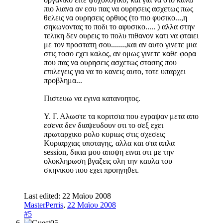
πιο λιανα αν εσυ πας να ουρησεις ασχετως πως
θελεις να ουρησεις ορθιος (το πιο φυσικο...,η
σηκωνοντας το ποδι το αφυσικο..... ) αλλα στην
τελικη δεν ουρεις το πολυ πιθανον κατι να φταιει
με τον προστατη σου.......,και αν αυτο γινετε μια
στις τοσο εχει καλος, αν ομως γινετε καθε φορα
που πας να ουρησεις ασχετως στασης που
επιλεγεις για να το κανεις αυτο, τοτε υπαρχει
προβλημα...
Πιστευω να εγινα κατανοητος.
Υ. Γ. Αλωστε τα κοριτσια που εγραψαν μετα απο
εσενα δεν διαψευδουν οτι το σεξ εχει
πρωταρχικο ρολο κυριως στις σχεσεις
Κυριαρχιας υποταγης, αλλα και στα απλα
session, δικια μου αποψη ειναι οτι με την
ολοκληρωση βγαζεις ολη την καυλα του
σκηνικου που εχει προηγηθει.
Last edited:
22 Μαϊου 2008
MasterPerris
,
22 Μαϊου 2008
#5