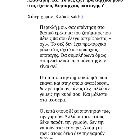
στις σχεσεις Κυριαρχιας υποταγης ?
Χάινριχ_φον_Κλάιστ said:
↑
Περικλή μου, σαν απάντηση στο
βασικό ερώτημα του ζητήματος που
θέτεις θα σου έλεγα απερίφραστα, «
όχι». Το σεξ δεν έχει πρωταρχικό
ρόλο στις σχέσεις κυριαρχίας
υποταγής. Θα συμπλήρωνα όμως
ότι η διείσδυση από μόνη της δεν
είναι σεξ.
Για τούτο στην δημοσκόπηση που
έκανα, και στην οποία αναφέρεσαι,
δεν ρώτησα αν κάνεις σεξ, αλλά αν
γαμείς την κυρά σου. Και μάλιστα
στα τέσσερα.
Οι επτά στους δέκα απάντησαν πως
την γαμούν. Αλλά οι τρεις στους
δέκα παρότι την γαμούν, δεν την
γαμούν στα τέσσερα. Ακόμη οι
τρεις στους δέκα δεν την γαμούν
διόλου.