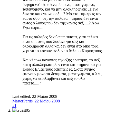
"αφημενο" σε εσενα, δεμενο, μαστιγωμενο,
ταπεινομενο, και να μην ολοκληρωνεις με ενα
δυνατο και εντονο σεξ....? Μα ετσι τιμωρεις τον
εαυτο σου.. οχι την σκλαβα....μηπως δεν ειναι
αυτος ο λογος που δεν της κανεις σεξ.....? Λεω
Εγω τωρα.....
Για τις σκλαβες δεν θα πω τιποτα, γιατι τελικα
ειναι οι μονες που λυσανε για σεξ και
ολοκληρωση αλλα και δεν ειναι στο δικο τους
χερι να το κανουν αν δεν το θελει ο Κυριος τους.
Και κλεινω κανοντας την εξης ερωτηση, το σεξ
και η ολοκληρωση δεν ειναι κατι σημαντικο για
Ε/εσας Ε/μας τους bdsmτζιδες, Σ/σας Μ/μας
φτανουν μονο τα δεσιματα, μαστιγωματα, κ.λ.π.,
χωρις να περιλαμβανει και σεξ το ολο
πακετο.....?
Last edited:
22 Μαϊου 2008
MasterPerris
,
22 Μαϊου 2008
#1