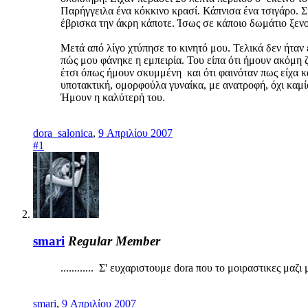
Παρήγγειλα ένα κόκκινο κρασί. Κάπνισα ένα τσιγάρο. Σ
έβρισκα την άκρη κάποτε. Ίσως σε κάποιο δωμάτιο ξεν
Μετά από λίγο χτύπησε το κινητό μου. Τελικά δεν ήταν
πώς μου φάνηκε η εμπειρία. Του είπα ότι ήμουν ακόμη ζ
έτσι όπως ήμουν σκυμμένη και ότι φαινόταν πως είχα κ
υποτακτική, ομορφούλα γυναίκα, με ανατροφή, όχι καμία 
Ήμουν η καλύτερή του.
dora_salonica
,
9 Απριλίου 2007
#1
smari
Regular Member
............ Σ' ευχαριστουμε dora που το μοιραστικες μαζι
smari
,
9 Απριλίου 2007