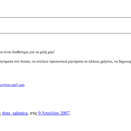
υ είναι διαθέσιμες για τα μέλη μας!
μηνύματα στο forum, να στείλετε προσωπικά μηνύματα σε άλλους χρήστες, να δημιου
ωνήστε μαζί μας
.
ος
dora_salonica
, στις
9 Απριλίου 2007
.