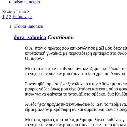
bdsm εμπειρία
Σελίδα 1 από 3
1
2
3
Επόμενη >
dora_salonica
Contributor
Ο Α. ήταν ο πρώτος που επικοινώνησε μαζί μου όταν έ
υποτακτική γυναίκα, με περισσότερη εμπειρία στο σαδο
Όμικρον.»
Μετά τα πρώτα e-mails που ανταλλάξαμε μου έδωσε το 
τα νύχια των ποδιών μου ήταν στο ίδιο χρώμα. Απάντησα
Συναντηθήκαμε σε ένα ξενοδοχείο στην Αθήνα μετά από
μαύρες γόβες όπως μου είχε ζητήσει και ένα μαύρο φου
πίσω για να φαίνεται το τατουάζ στο σβέρκο, ένα Κινέ
Αυτός ήταν πραγματικά εντυπωσιακός. Δεν το περίμενα
είμαι μάλλον μικρόσωμη αν και αφρατούλα. Δεν πειράζει,
Μετά τις πρώτες συστάσεις μιλήσαμε λίγο ο καθένας για
τα νύχια των ποδιών μου που ήταν εκτυφλωτικά κόκκινα 