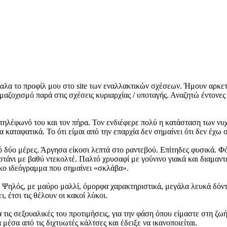
βαλα το προφίλ μου στο site των εναλλακτικών σχέσεων. Ήμουν αρκετ
μαζοχισμό παρά στις σχέσεις κυριαρχίας / υποταγής. Αναζητώ έντονες
τηλέφωνό του και τον πήρα. Τον ενδιέφερε πολύ η κατάσταση των νυ
 καταφατικά. Το ότι είμαι από την επαρχία δεν σημαίνει ότι δεν έχω 
 δύο μέρες. Άργησα είκοσι λεπτά στο ραντεβού. Επίτηδες φυσικά. Φό
στάνι με βαθύ ντεκολτέ. Παλτό χρυσαφί με γούνινο γιακά και διαμαν
ζικο ιδεόγραμμα που σημαίνει «σκλάβα».
. Ψηλός, με μαύρο μαλλί, όμορφα χαρακτηριστικά, μεγάλα λευκά δόντ
 έτσι τις θέλουν οι κακοί λύκοι.
 τις σεξουαλικές του προτιμήσεις, για την φάση όπου είμαστε στη ζ
μέσα από τις διχτυωτές κάλτσες και έδειξε να ικανοποιείται.