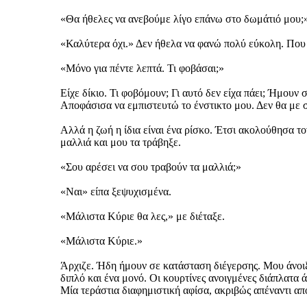
«Θα ήθελες να ανεβούμε λίγο επάνω στο δωμάτιό μου;»
«Καλύτερα όχι.» Δεν ήθελα να φανώ πολύ εύκολη. Που 
«Μόνο για πέντε λεπτά. Τι φοβάσαι;»
Είχε δίκιο. Τι φοβόμουν; Γι αυτό δεν είχα πάει; Ήμουν
Αποφάσισα να εμπιστευτώ το ένστικτο μου. Δεν θα με σ
Αλλά η ζωή η ίδια είναι ένα ρίσκο. Έτσι ακολούθησα 
μαλλιά και μου τα τράβηξε.
«Σου αρέσει να σου τραβούν τα μαλλιά;»
«Ναι» είπα ξεψυχισμένα.
«Μάλιστα Κύριε θα λες,» με διέταξε.
«Μάλιστα Κύριε.»
Άρχιζε. Ήδη ήμουν σε κατάσταση διέγερσης. Μου άνοιξ
διπλό και ένα μονό. Οι κουρτίνες ανοιγμένες διάπλατα 
Μία τεράστια διαφημιστική αφίσα, ακριβώς απέναντι απ