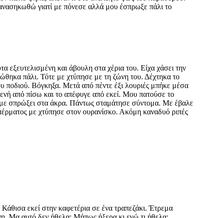
 ανασηκωθώ γιατί με πόνεσε αλλά μου έσπρωξε πάλι το
τα εξευτελισμένη και άβουλη στα χέρια του. Είχα χάσει την
θηκα πάλι. Τότε με χτύπησε με τη ζώνη του. Δέχτηκα το
ου ποδιού. Βόγκηξα. Μετά από πέντε έξι λουριές μπήκε μέσα
τενή από πίσω και το απέφυγε από εκεί. Μου πατούσε το
α με σπρώξει στα άκρα. Πάντως σταμάτησε σύντομα. Με έβαλε
σπέρματος με χτύπησε στον ουρανίσκο. Ακόμη καναδυό ριπές
 Κάθισα εκεί στην καφετέρια σε ένα τραπεζάκι. Έτρεμα
νη. Μα αυτό δεν ήθελα; Μήπως ήξερα κι εγώ τι ήθελα;