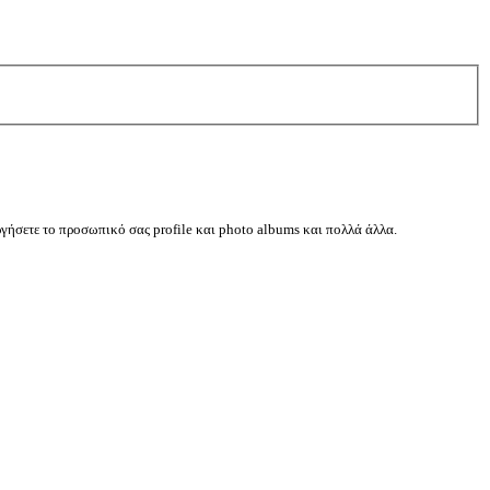
ργήσετε το προσωπικό σας profile και photo albums και πολλά άλλα.