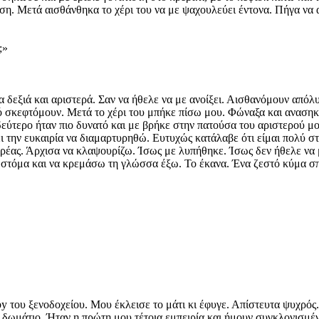
αση. Μετά αισθάνθηκα το χέρι του να με ψαχουλεύει έντονα. Πήγα να
;»
 δεξιά και αριστερά. Σαν να ήθελε να με ανοίξει. Αισθανόμουν απόλυ
ό σκεφτόμουν. Μετά το χέρι του μπήκε πίσω μου. Φώναξα και ανασηκώ
δεύτερο ήταν πιο δυνατό και με βρήκε στην πατούσα του αριστερού μ
ι την ευκαιρία να διαμαρτυρηθώ. Ευτυχώς κατάλαβε ότι είμαι πολύ σ
κρέας. Άρχισα να κλαψουρίζω. Ίσως με λυπήθηκε. Ίσως δεν ήθελε ν
το στόμα και να κρεμάσω τη γλώσσα έξω. Το έκανα. Ένα ζεστό κύμα 
.
 του ξενοδοχείου. Μου έκλεισε το μάτι κι έφυγε. Απίστευτα ψυχρός.
ο δωμάτιο. Ήταν η πρώτη μου τέτοια εμπειρία και ήμουν συγκλονισμέ