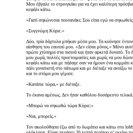
Μου έβγαλε το στρινγκάκι για να έχει καλύτερη πρόσβ
κεφάλι κάτω.
«Γιατί σηκώνεσαι πουτανάκι; Σου είπα εγώ να σηκωθείς
«Συγγνώμη Κύριε.»
Δύο, τρία δάχτυλα μπήκαν μέσα μου. Τα κούνησε έντονα
αίσθηση του εαυτού μου. «Δεν είσαι μόνος.» Μόνο αυτ
πρώτο χτύπημα στα πισινά και ήταν αρκετά δυνατό. Το 
μου χωρίς πολλές προετοιμασίες και χωρίς να μου δώσε
κεφάλι κάτω και με πήδαγε σαν να ήμουν ένα κομμάτι 
πάλι γονατιστή στο πάτωμα και με διέταξε να ανοίξω 
και το στόμα μου γέμισε.
«Κατάπιε τώρα,» με διέταξε.
Το έκανα αμέσως. Δεν ήταν καθόλου δυσάρεστο τελικά
«Μπορώ να σηκωθώ τώρα Κύριε;»
«Ναι, μπορείς.»
Τον ακολούθησα έξω από το δωμάτιο και κάτω στο lobby
ολόκληρη. Είχαν περάσει 20 λεπτά περίπου σ’ εκείνο τ