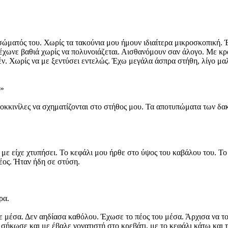
σώματός του. Χωρίς τα τακούνια μου ήμουν ιδιαίτερα μικροσκοπική. 
 έχωνε βαθιά χωρίς να πολυνοιάζεται. Αισθανόμουν σαν άλογο. Με κρ
ν. Χωρίς να με ξεντύσει εντελώς. Έχω μεγάλα άσπρα στήθη, λίγο μαλα
;»
οκκινίλες να σχηματίζονται στο στήθος μου. Τα αποτυπώματα των δ
με είχε χτυπήσει. Το κεφάλι μου ήρθε στο ύψος του καβάλου του. Το
έος. Ήταν ήδη σε στύση.
ρα.
σε μέσα. Δεν αηδίασα καθόλου. Έχωσε το πέος του μέσα. Άρχισα να τ
ε σήκωσε και με έβαλε γονατιστή στο κρεβάτι, με το κεφάλι κάτω και