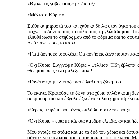
«Βγάλε τις γόβες σου,» με διέταξε.
«Μάλιστα Κύριε.»
Στάθηκα μπροστά του και χάθηκα δίπλα στον όγκο του 
ψάχνει τα δόντια μου, τα ούλα μου, τη γλώσσα μου. Το
ελευθέρωσε το στήθος μου από το φόρεμα και το σουτιέ
Από πάνω προς τα κάτω.
«Γιατί άργησες τσουλάκι; Θα αργήσεις ξανά πουτανίτσα
«Όχι Κύριε. Συγγνώμη Κύριε,» ψέλλισα. Ήδη έβλεπα κ
Θεέ μου, πώς είχα μπλέξει πάλι!
«Γονάτισε,» με διέταξε και έβγαλε τη ζώνη του.
Το έκανα. Κρατούσε τη ζώνη στα χέρια αλλά ακόμη δεν 
φερμουάρ του και έβγαλε έξω ένα καλοσχηματισμένο π
«Ξέρεις τι πρέπει να κάνεις σκλάβα, έτσι δεν είναι;»
«Όχι Κύριε,» είπα με κάποια αμυδρή ελπίδα, αν και ήξε
Μου άνοιξε το στόμα και με τα δυό του χέρια και έφτυ
φάνηκε να ικανοποιείται με τον τρόπο που το έκανα. Μ