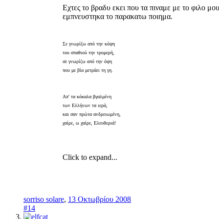
Εχτες το βραδυ εκει που τα πιναμε με το φιλο μ
εμπνευστηκα το παρακατω ποιημα.
Σε γνωρίζω από την κόψη
του σπαθιού την τρομερή,
σε γνωρίζω από την όψη
που με βία μετράει τη γη.
Απ' τα κόκαλα βγαλμένη
των Ελλήνων τα ιερά,
και σαν πρώτα ανδρειωμένη,
χαίρε, ω χαίρε, Ελευθεριά!
Click to expand...
sorriso solare
,
13 Οκτωβρίου 2008
#14