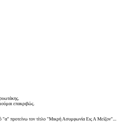
ρυωτάκης.
υμούμαι επακριβώς.
ό "α" προτείνω τον τίτλο "Μικρή Ασυμφωνία Εις Α Μείζον"...