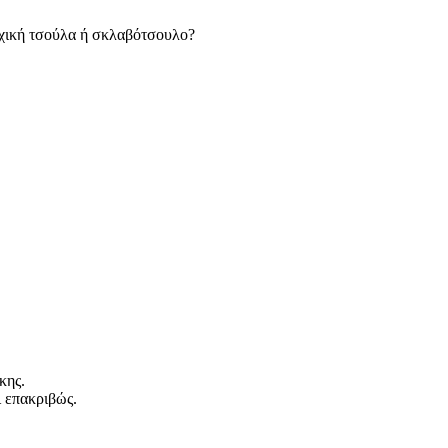
νοχική τσούλα ή σκλαβότσουλο?
κης.
ι επακριβώς.