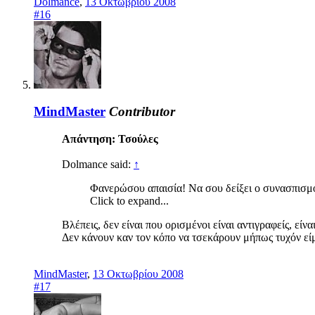
Dolmance
,
13 Οκτωβρίου 2008
#16
MindMaster
Contributor
Απάντηση: Τσούλες
Dolmance said:
↑
Φανερώσου απαισία! Να σου δείξει ο συνασπισμό
Click to expand...
Βλέπεις, δεν είναι που ορισμένοι είναι αντιγραφείς, είναι
Δεν κάνουν καν τον κόπο να τσεκάρουν μήπως τυχόν εί
MindMaster
,
13 Οκτωβρίου 2008
#17