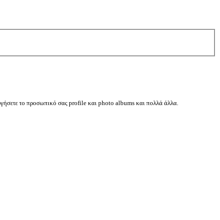
ργήσετε το προσωπικό σας profile και photo albums και πολλά άλλα.