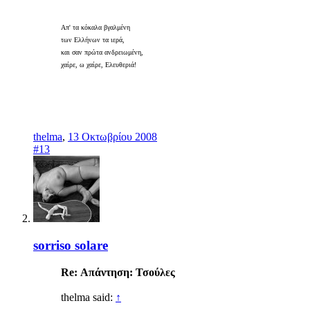
Απ' τα κόκαλα βγαλμένη
των Ελλήνων τα ιερά,
και σαν πρώτα ανδρειωμένη,
χαίρε, ω χαίρε, Ελευθεριά!
thelma
,
13 Οκτωβρίου 2008
#13
sorriso solare
Re: Απάντηση: Τσούλες
thelma said:
↑