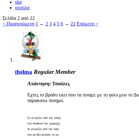
slut
τσούλα
Σελίδα 2 από 22
< Προηγούμενη
1
←
2
3
4
5
6
→
22
Επόμενη >
thelma
Regular Member
Απάντηση: Τσούλες
Εχτες το βραδυ εκει που τα πιναμε με το φιλο μου το 
παρακατω ποιημα.
Σε γνωρίζω από την κόψη
του σπαθιού την τρομερή,
σε γνωρίζω από την όψη
που με βία μετράει τη γη.