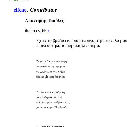
elfcat
.
Contributor
Απάντηση: Τσούλες
thelma said:
↑
Εχτες το βραδυ εκει που τα πιναμε με το φιλο μ
εμπνευστηκα το παρακατω ποιημα.
Σε γνωρίζω από την κόψη
του σπαθιού την τρομερή,
σε γνωρίζω από την όψη
που με βία μετράει τη γη.
Απ' τα κόκαλα βγαλμένη
των Ελλήνων τα ιερά,
και σαν πρώτα ανδρειωμένη,
χαίρε, ω χαίρε, Ελευθεριά!