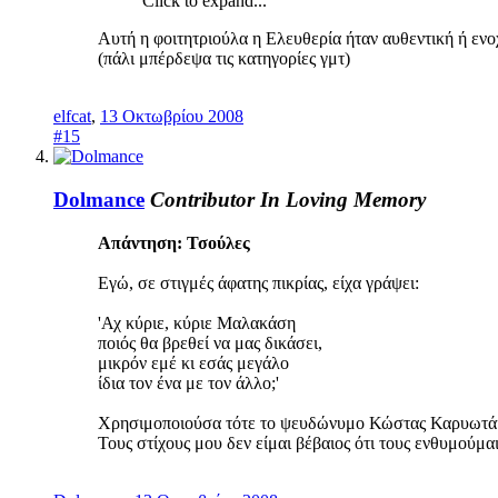
Click to expand...
Αυτή η φοιτητριούλα η Ελευθερία ήταν αυθεντική ή ε
(πάλι μπέρδεψα τις κατηγορίες γμτ)
elfcat
,
13 Οκτωβρίου 2008
#15
Dolmance
Contributor
In Loving Memory
Απάντηση: Τσούλες
Εγώ, σε στιγμές άφατης πικρίας, είχα γράψει:
'Αχ κύριε, κύριε Μαλακάση
ποιός θα βρεθεί να μας δικάσει,
μικρόν εμέ κι εσάς μεγάλο
ίδια τον ένα με τον άλλο;'
Χρησιμοποιούσα τότε το ψευδώνυμο Κώστας Καρυωτά
Τους στίχους μου δεν είμαι βέβαιος ότι τους ενθυμούμα