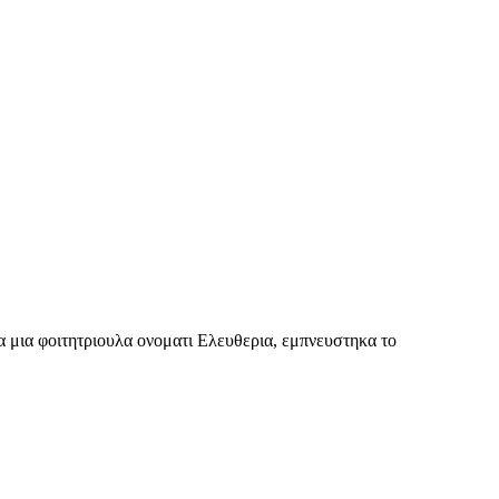
α μια φοιτητριουλα ονοματι Ελευθερια, εμπνευστηκα το