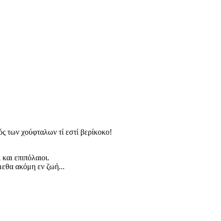
ς των χούφταλων τί εστί βερίκοκο!
 και επιπόλαιοι.
μεθα ακόμη εν ζωή...