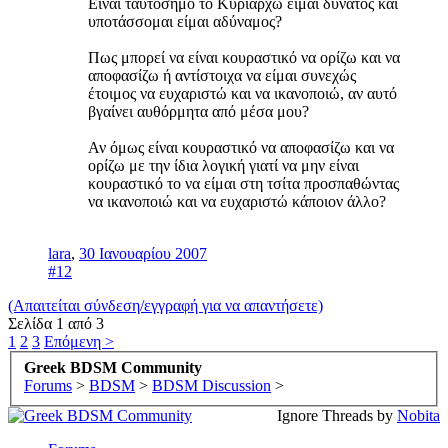
Είναι ταυτόσημο το Κυριαρχώ είμαι δυνατός και
υποτάσσομαι είμαι αδύναμος?
Πως μπορεί να είναι κουραστικό να ορίζω και να
αποφασίζω ή αντίστοιχα να είμαι συνεχώς
έτοιμος να ευχαριστώ και να ικανοποιώ, αν αυτό
βγαίνει αυθόρμητα από μέσα μου?
Αν όμως είναι κουραστικό να αποφασίζω και να
ορίζω με την ίδια λογική γιατί να μην είναι
κουραστικό το να είμαι στη τσίτα προσπαθώντας
να ικανοποιώ και να ευχαριστώ κάποιον άλλο?
lara
,
30 Ιανουαρίου 2007
#12
(Απαιτείται σύνδεση/εγγραφή για να απαντήσετε)
Σελίδα 1 από 3
1
2
3
Επόμενη >
Greek BDSM Community
Forums
>
BDSM
>
BDSM Discussion
>
Ignore Threads by
Nobita