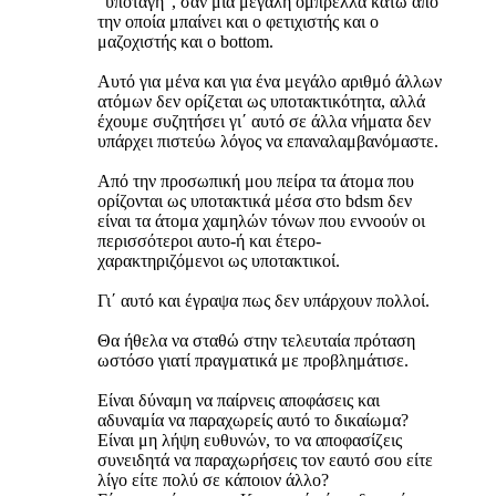
"υποταγή", σαν μια μεγάλη ομπρέλλα κάτω από
την οποία μπαίνει και ο φετιχιστής και ο
μαζοχιστής και ο bottom.
Αυτό για μένα και για ένα μεγάλο αριθμό άλλων
ατόμων δεν ορίζεται ως υποτακτικότητα, αλλά
έχουμε συζητήσει γι΄ αυτό σε άλλα νήματα δεν
υπάρχει πιστεύω λόγος να επαναλαμβανόμαστε.
Από την προσωπική μου πείρα τα άτομα που
ορίζονται ως υποτακτικά μέσα στο bdsm δεν
είναι τα άτομα χαμηλών τόνων που εννοούν οι
περισσότεροι αυτο-ή και έτερο-
χαρακτηριζόμενοι ως υποτακτικοί.
Γι΄ αυτό και έγραψα πως δεν υπάρχουν πολλοί.
Θα ήθελα να σταθώ στην τελευταία πρόταση
ωστόσο γιατί πραγματικά με προβλημάτισε.
Είναι δύναμη να παίρνεις αποφάσεις και
αδυναμία να παραχωρείς αυτό το δικαίωμα?
Είναι μη λήψη ευθυνών, το να αποφασίζεις
συνειδητά να παραχωρήσεις τον εαυτό σου είτε
λίγο είτε πολύ σε κάποιον άλλο?