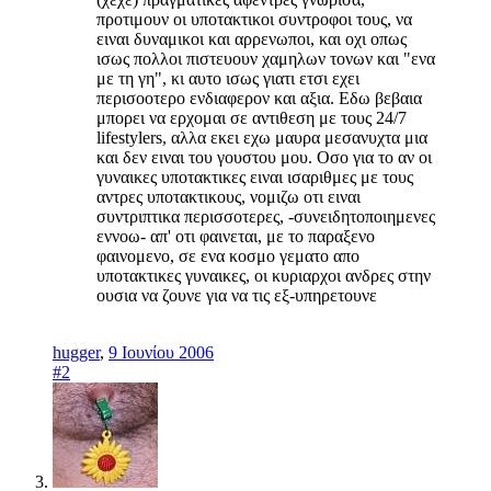
προτιμουν οι υποτακτικοι συντροφοι τους, να
ειναι δυναμικοι και αρρενωποι, και οχι οπως
ισως πολλοι πιστευουν χαμηλων τονων και "ενα
με τη γη", κι αυτο ισως γιατι ετσι εχει
περισοοτερο ενδιαφερον και αξια. Εδω βεβαια
μπορει να ερχομαι σε αντιθεση με τους 24/7
lifestylers, αλλα εκει εχω μαυρα μεσανυχτα μια
και δεν ειναι του γουστου μου. Οσο για το αν οι
γυναικες υποτακτικες ειναι ισαριθμες με τους
αντρες υποτακτικους, νομιζω οτι ειναι
συντριπτικα περισσοτερες, -συνειδητοποιημενες
εννοω- απ' οτι φαινεται, με το παραξενο
φαινομενο, σε ενα κοσμο γεματο απο
υποτακτικες γυναικες, οι κυριαρχοι ανδρες στην
ουσια να ζουνε για να τις εξ-υπηρετουνε
hugger
,
9 Ιουνίου 2006
#2