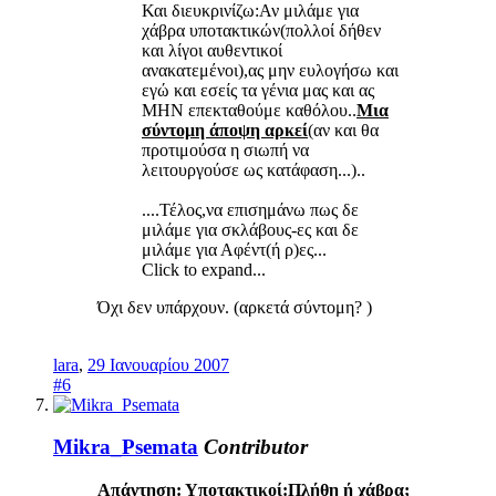
Και διευκρινίζω:Αν μιλάμε για
χάβρα υποτακτικών(πολλοί δήθεν
και λίγοι αυθεντικοί
ανακατεμένοι),ας μην ευλογήσω και
εγώ και εσείς τα γένια μας και ας
ΜΗΝ επεκταθούμε καθόλου..
Μια
σύντομη άποψη αρκεί
(αν και θα
προτιμούσα η σιωπή να
λειτουργούσε ως κατάφαση...)..
....Τέλος,να επισημάνω πως δε
μιλάμε για σκλάβους-ες και δε
μιλάμε για Αφέντ(ή ρ)ες...
Click to expand...
Όχι δεν υπάρχουν. (αρκετά σύντομη? )
lara
,
29 Ιανουαρίου 2007
#6
Mikra_Psemata
Contributor
Απάντηση: Υποτακτικοί:Πλήθη ή χάβρα;