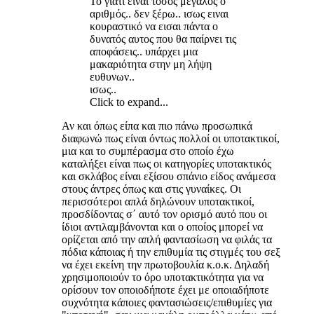
Το γιατί ειναι τοσος μεγαλος ο
αριθμός.. δεν ξέρω.. ισως ειναι
κουραστικό να εισαι πάντα ο
δυνατός αυτος που θα παίρνει τις
αποφάσεις.. υπάρχει μια
μακαριότητα στην μη λήψη
ευθυνων..
ισως..
Click to expand...
Αν και όπως είπα και πιο πάνω προσωπικά
διαφωνώ πως είναι όντως πολλοί οι υποτακτικοί,
μια και το συμπέρασμα στο οποίο έχω
καταλήξει είναι πως οι κατηγορίες υποτακτικός
και σκλάβος είναι εξίσου σπάνιο είδος ανάμεσα
στους άντρες όπως και στις γυναίκες. Οι
περισσότεροι απλά δηλώνουν υποτακτικοί,
προσδίδοντας σ΄ αυτό τον ορισμό αυτό που οι
ίδιοι αντιλαμβάνονται και ο οποίος μπορεί να
ορίζεται από την απλή φαντασίωση να φιλάς τα
πόδια κάποιας ή την επιθυμία τις στιγμές του σεξ
να έχει εκείνη την πρωτοβουλία κ.ο.κ. Δηλαδή
χρησιμοποιούν το όρο υποτακτικότητα για να
ορίσουν τον οποιοδήποτε έχει με οποιαδήποτε
συχνότητα κάποιες φαντασιώσεις/επιθυμίες για