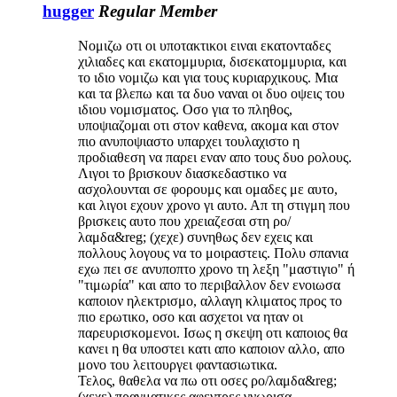
hugger
Regular Member
Νομιζω οτι οι υποτακτικοι ειναι εκατονταδες
χιλιαδες και εκατομμυρια, δισεκατομμυρια, και
το ιδιο νομιζω και για τους κυριαρχικους. Μια
και τα βλεπω και τα δυο ναναι οι δυο οψεις του
ιδιου νομισματος. Οσο για το πληθος,
υποψιαζομαι οτι στον καθενα, ακομα και στον
πιο ανυποψιαστο υπαρχει τουλαχιστο η
προδιαθεση να παρει εναν απο τους δυο ρολους.
Λιγοι το βρισκουν διασκεδαστικο να
ασχολουνται σε φορουμς και ομαδες με αυτο,
και λιγοι εχουν χρονο γι αυτο. Απ τη στιγμη που
βρισκεις αυτο που χρειαζεσαι στη ρο/
λαμδα&reg; (χεχε) συνηθως δεν εχεις και
πολλους λογους να το μοιραστεις. Πολυ σπανια
εχω πει σε ανυποπτο χρονο τη λεξη "μαστιγιο" ή
"τιμωρία" και απο το περιβαλλον δεν ενοιωσα
καποιον ηλεκτρισμο, αλλαγη κλιματος προς το
πιο ερωτικο, οσο και ασχετοι να ηταν οι
παρευρισκομενοι. Ισως η σκεψη οτι καποιος θα
κανει η θα υποστει κατι απο καποιον αλλο, απο
μονο του λειτουργει φαντασιωτικα.
Τελος, θαθελα να πω οτι οσες ρο/λαμδα&reg;
(χεχε) πραγματικες αφεντρες γνωρισα,