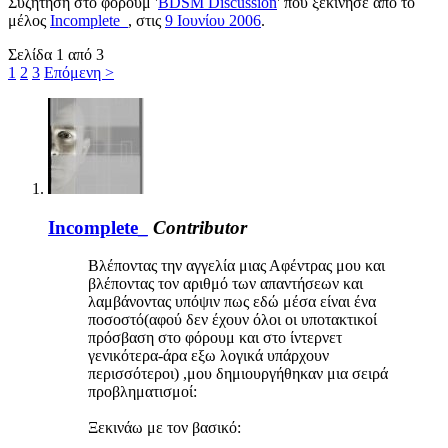
Συζήτηση στο φόρουμ '
BDSM Discussion
' που ξεκίνησε από το
μέλος
Incomplete_
, στις
9 Ιουνίου 2006
.
Σελίδα 1 από 3
1
2
3
Επόμενη >
Incomplete_
Contributor
Βλέποντας την αγγελία μιας Αφέντρας μου και
βλέποντας τον αριθμό των απαντήσεων και
λαμβάνοντας υπόψιν πως εδώ μέσα είναι ένα
ποσοστό(αφού δεν έχουν όλοι οι υποτακτικοί
πρόσβαση στο φόρουμ και στο ίντερνετ
γενικότερα-άρα εξω λογικά υπάρχουν
περισσότεροι) ,μου δημιουργήθηκαν μια σειρά
προβληματισμοί:
Ξεκινάω με τον βασικό: