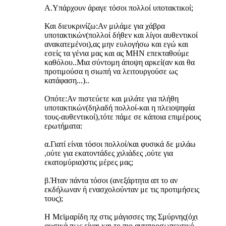
Α.Υπάρχουν άραγε τόσοι πολλοί υποτακτικοί;
Και διευκρινίζω:Αν μιλάμε για χάβρα
υποτακτικών(πολλοί δήθεν και λίγοι αυθεντικοί
ανακατεμένοι),ας μην ευλογήσω και εγώ και
εσείς τα γένια μας και ας ΜΗΝ επεκταθούμε
καθόλου..Μια σύντομη άποψη αρκεί(αν και θα
προτιμούσα η σιωπή να λειτουργούσε ως
κατάφαση...)..
Οπότε:Αν πιστεύετε και μιλάτε για πλήθη
υποτακτικών(δηλαδή πολλοί-και η πλειοψηφία
τους-αυθεντικοί),τότε πάμε σε κάποια επιμέρους
ερωτήματα:
α.Γιατί είναι τόσοι πολλοί/και φυσικά δε μιλάω
,ούτε για εκατοντάδες χιλιάδες ,ούτε για
εκατομύρια)στις μέρες μας;
β.Ήταν πάντα τόσοι (ανεξάρτητα απ το αν
εκδήλωναν ή ενασχολούνταν με τις προτιμήσεις
τους);
Η Μεϊμαρίδη πχ στις μάγισσες της Σμύρνης(όχι
φυσικά πως είναι και το πιο αντιπροσωπευτικό