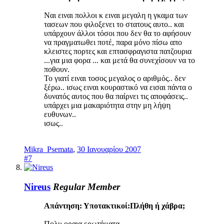
Ναι ειναι πολλοι κ ειναι μεγαλη η γκαμα των
τασεων που φιλοξενει το στατους αυτο.. και
υπάρχουν άλλοι τόσοι που δεν θα το αφήσουν
να πραγματωθει ποτέ, παρα μόνο πίσω απο
κλειστες πορτες και επτασφραγιστα πατζουρια
...για μια φορα ... και μετά θα συνεχίσουν να το
ποθουν.
Το γιατί ειναι τοσος μεγαλος ο αριθμός.. δεν
ξέρω.. ισως ειναι κουραστικό να εισαι πάντα ο
δυνατός αυτος που θα παίρνει τις αποφάσεις..
υπάρχει μια μακαριότητα στην μη λήψη
ευθυνων..
ισως..
Mikra_Psemata
,
30 Ιανουαρίου 2007
#7
Nireus
Regular Member
Απάντηση: Υποτακτικοί:Πλήθη ή χάβρα;
Πολυ οραια ερωτήματα.