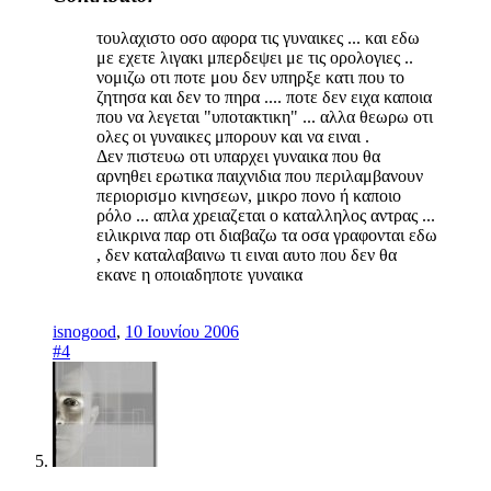
τουλαχιστο οσο αφορα τις γυναικες ... και εδω
με εχετε λιγακι μπερδεψει με τις ορολογιες ..
νομιζω οτι ποτε μου δεν υπηρξε κατι που το
ζητησα και δεν το πηρα .... ποτε δεν ειχα καποια
που να λεγεται "υποτακτικη" ... αλλα θεωρω οτι
ολες οι γυναικες μπορουν και να ειναι .
Δεν πιστευω οτι υπαρχει γυναικα που θα
αρνηθει ερωτικα παιχνιδια που περιλαμβανουν
περιορισμο κινησεων, μικρο πονο ή καποιο
ρόλο ... απλα χρειαζεται ο καταλληλος αντρας ...
ειλικρινα παρ οτι διαβαζω τα οσα γραφονται εδω
, δεν καταλαβαινω τι ειναι αυτο που δεν θα
εκανε η οποιαδηποτε γυναικα
isnogood
,
10 Ιουνίου 2006
#4