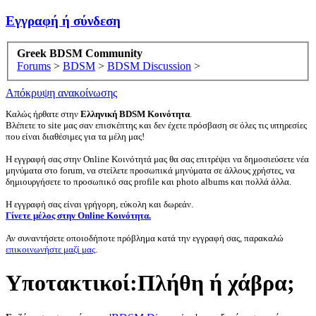
Εγγραφή ή σύνδεση
Greek BDSM Community
Forums
>
BDSM
>
BDSM Discussion
>
Απόκρυψη ανακοίνωσης
Καλώς ήρθατε στην
Ελληνική BDSM Κοινότητα
.
Βλέπετε το site μας σαν επισκέπτης και δεν έχετε πρόσβαση σε όλες τις υπηρεσίες
που είναι διαθέσιμες για τα μέλη μας!
Η εγγραφή σας στην Online Κοινότητά μας θα σας επιτρέψει να δημοσιεύσετε νέα
μηνύματα στο forum, να στείλετε προσωπικά μηνύματα σε άλλους χρήστες, να
δημιουργήσετε το προσωπικό σας profile και photo albums και πολλά άλλα.
Η εγγραφή σας είναι γρήγορη, εύκολη και δωρεάν.
Γίνετε μέλος στην Online Κοινότητα.
Αν συναντήσετε οποιοδήποτε πρόβλημα κατά την εγγραφή σας, παρακαλώ
επικοινωνήστε μαζί μας
.
Υποτακτικοί:Πλήθη ή χάβρα;