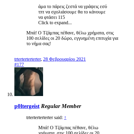
άμα το πάρεις ζεστά να γράψεις εσύ
τπτ να σχολιάσουμε θα το κάνουμε
να φτάσει 115
Click to expand...
Μπά! Ο Τζάμπας πέθανε, θέλω χρήματα, στις
100 σελίδες οι 20 δώρο, εγγυημένη επιτυχία για
το νήμα σας!
trterterterterter
,
28 Φεβρουαρίου 2021
#177
p0ltergeist
Regular Member
trterterterterter said:
↑
Μπά! Ο Τζάμπας πέθανε, θέλω
χρήματα, στις 100 σελίδες οι 20