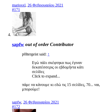
mariosxl
,
26 Φεβρουαρίου 2021
#171
sapfw
out of order
Contributor
p0ltergeist said:
↑
Εγώ πάλι σκέφτηκα πως έγιναν
δεκατέσσερις οι εβδομήντα κάτι
σελίδες
Click to expand...
πάμε να κάνουμε κι εδώ τις 15 σελίδες, 70... ναι,
μπορούμε!
sapfw
,
26 Φεβρουαρίου 2021
#172