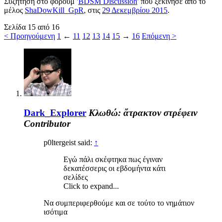
Συζήτηση στο φόρουμ '
BDSM Discussion
' που ξεκίνησε από το
μέλος
ShaDowKill_GpR
, στις
29 Δεκεμβρίου 2015
.
Σελίδα 15 από 16
< Προηγούμενη
1
←
11
12
13
14
15
→
16
Επόμενη >
Dark_Explorer
Κλωθώ: ἄτρακτον στρέφειν
Contributor
p0ltergeist said:
↑
Εγώ πάλι σκέφτηκα πως έγιναν
δεκατέσσερις οι εβδομήντα κάτι
σελίδες
Click to expand...
Να συμπεριφερθούμε και σε τούτο το νημάτιον
ισότιμα