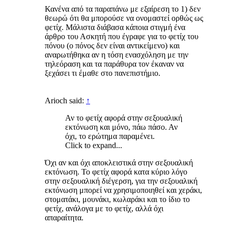
Κανένα από τα παραπάνω με εξαίρεση το 1) δεν
θεωρώ ότι θα μπορούσε να ονομαστεί ορθώς ως
φετίχ. Μάλιστα διάβασα κάποια στιγμή ένα
άρθρο του Ασκητή που έγραφε για το φετίχ του
πόνου (ο πόνος δεν είναι αντικείμενο) και
αναρωτήθηκα αν η τόση ενασχόληση με την
τηλεόραση και τα παράθυρα τον έκαναν να
ξεχάσει τι έμαθε στο πανεπιστήμιο.
Arioch said:
↑
Αν το φετίχ αφορά στην σεξουαλική
εκτόνωση και μόνο, πάω πάσο. Αν
όχι, το ερώτημα παραμένει.
Click to expand...
Όχι αν και όχι αποκλειστικά στην σεξουαλική
εκτόνωση. Το φετίχ αφορά κατα κύριο λόγο
στην σεξουαλική διέγερση, για την σεξουαλική
εκτόνωση μπορεί να χρησιμοποιηθεί και χεράκι,
στοματάκι, μουνάκι, κωλαράκι και το ίδιο το
φετίχ, ανάλογα με το φετίχ, αλλά όχι
απαραίτητα.