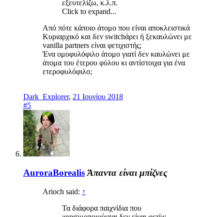
εξευτελίζω, κ.λ.π.
Click to expand...
Από πότε κάποιο άτομο που είναι αποκλειστικά
Κυριαρχικό και δεν switchάρει ή ξεκαυλώνει με
vanilla partners είναι φετιχιστής;
Ένα ομοφυλόφιλο άτομο γιατί δεν καυλώνει με
άτομα του έτερου φύλου κι αντίστοιχα για ένα
ετεροφυλόφιλο;
Dark_Explorer
,
21 Ιουνίου 2018
#5
AuroraBorealis
Άπαντα είναι μπίζνες
Arioch said:
↑
Τα διάφορα παιχνίδια που
χρησιμοποιούνται δεν είναι φετίχ;