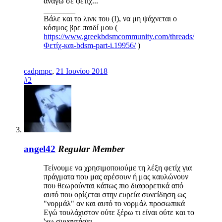
ανάγω σε φετίχ...
________
Βάλε και το λινκ του (Ι), να μη ψάχνεται ο
κόσμος βρε παιδί μου (
https://www.greekbdsmcommunity.com/threads/
Φετίχ-και-bdsm-part-i.19956/
)
cadpmpc
,
21 Ιουνίου 2018
#2
angel42
Regular Member
Τείνουμε να χρησιμοποιούμε τη λέξη φετίχ για
πράγματα που μας αρέσουν ή μας καυλώνουν
που θεωρούνται κάπως πιο διαφορετικά από
αυτό που ορίζεται στην ευρεία συνείδηση ως
"νορμάλ" αν και αυτό το νορμάλ προσωπικά
Εγώ τουλάχιστον ούτε ξέρω τι είναι ούτε και το
'χω συναντήσει...