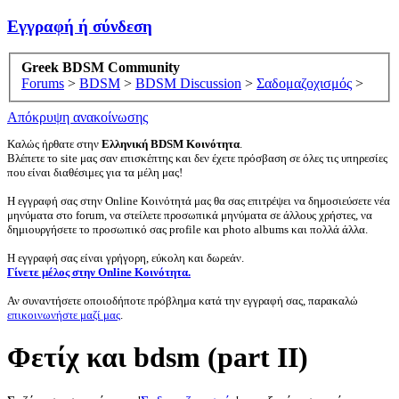
Εγγραφή ή σύνδεση
Greek BDSM Community
Forums
>
BDSM
>
BDSM Discussion
>
Σαδομαζοχισμός
>
Απόκρυψη ανακοίνωσης
Καλώς ήρθατε στην
Ελληνική BDSM Κοινότητα
.
Βλέπετε το site μας σαν επισκέπτης και δεν έχετε πρόσβαση σε όλες τις υπηρεσίες
που είναι διαθέσιμες για τα μέλη μας!
Η εγγραφή σας στην Online Κοινότητά μας θα σας επιτρέψει να δημοσιεύσετε νέα
μηνύματα στο forum, να στείλετε προσωπικά μηνύματα σε άλλους χρήστες, να
δημιουργήσετε το προσωπικό σας profile και photo albums και πολλά άλλα.
Η εγγραφή σας είναι γρήγορη, εύκολη και δωρεάν.
Γίνετε μέλος στην Online Κοινότητα.
Αν συναντήσετε οποιοδήποτε πρόβλημα κατά την εγγραφή σας, παρακαλώ
επικοινωνήστε μαζί μας
.
Φετίχ και bdsm (part II)