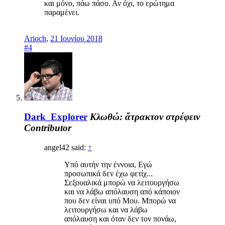
και μόνο, πάω πάσο. Αν όχι, το ερώτημα
παραμένει.
Arioch
,
21 Ιουνίου 2018
#4
Dark_Explorer
Κλωθώ: ἄτρακτον στρέφειν
Contributor
angel42 said:
↑
Υπό αυτήν την έννοια, Εγώ
προσωπικά δεν έχω φετίχ...
Σεξουαλικά μπορώ να λειτουργήσω
και να λάβω απόλαυση από κάποιον
που δεν είναι υπό Μου. Μπορώ να
λειτουργήσω και να λάβω
απόλαυση και όταν δεν τον πονάω,