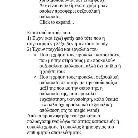
Δεν είναι αντικείμενα η χρήση των
οποίων προσφέρει σεξουαλική
απόλαυση;
Click to expand...
Είμαι από αυτούς που
1) Είχαν (και έχω) φετίχ από τότε που η
συγκεκριμένη λέξη δεν ήταν τόσο trendy
2) Έχουν παιχνίδα και εργαλεία που
Που η χρήση τους προκαλεί καταστάσεις
που με την σειρά τους μου προκαλούν
σεξουαλική απόλαυση, αλλά όχι τα ίδια ή
η χρήση τους
Που η χρήση τους προκαλεί σεξουαλική
απόλαυση σε αυτήν με την οποία παίζω
μαζί της που με την σειρά της, η
απόλαυση της, μου προκαλεί
ευχαρίστηση, ικανοποίηση, καλό θέαμα
κτλ αλλά όχι προσωπικά σεξουαλική
απόλαυση (πχ το magic wand)
Από τα προαναφερόμενα έχω κάποια
πολυαγαπημένα λόγω ποιότητας κατασκευής ή
ευκολία χρήσης ή ευκολίας δημιουργίας του
επιθυμητού αποτελέσματος.