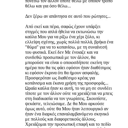
πονέσω τον άλλον όποτε θέλω με όποιον τρόπο
θέλω και για όσο θέλω...
Δεν ξέρω αν απάντησα σε αυτό που ρώτησες...
Από εκεί και πέρα, σαφώς έχουν υπάρξει
στιγμές που απλά ήθελα να εκτωνώσω την
καύλα Μου για να ρίξω ένα χέρι ξύλο, κι
ελλείψη σχέσης, χωρίς πολλά πολλά, βρήκα ένα
"θύμα" για να το κοπανίσω, με τη συναίνεσή
του φυσικά. Εκεί δεν Με ένοιαζε και να
συνδεθώ προσωπικά με τον άλλον, θα
μπορούσε να είναι ο οποιοσδήποτε εκείνη την
ημέρα που θα τις φάει εφόσον ήταν διαθέσιμος
κι εφόσον έκρινα ότι θα ήμουν ασφαλής.
Προσφερόταν ως διαθέσιμο κρέας για
κοπάνισμα και έκανα χρήση της προσφοράς...
Ωραία καύλα ήταν κι αυτή, το να μη σε συνδέει
τίποτε με τον άλλον ούτε να χρειάζεται να μπεις
στη διαδικασία να τον γνωρίσεις. Σκουπίστε,
ψεκάστε, τελειώσαμε. Δε θα Μου αρκούσε
όμως αυτό, ούτε θα Μου ήταν λειτουργικό αν
ήταν ένα διαρκές επαναλαμβανόμενο σκηνικό
με πολλούς και διαφορετικούς άλλους.
Χρειάζομαι την προσωπική επαφή και το πεδίο