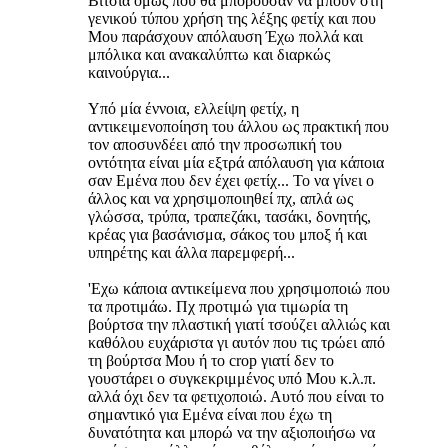
Βίτσια όμως που θα μπορούσαν να μπουν στη
γενικού τύπου χρήση της λέξης φετίχ και που
Μου παράσχουν απόλαυση Έχω πολλά και
μπόλικα και ανακαλύπτω και διαρκώς
καινούργια...
Υπό μία έννοια, ελλείψη φετίχ, η
αντικειμενοποίηση του άλλου ως πρακτική που
τον αποσυνδέει από την προσωπική του
οντότητα είναι μία εξτρά απόλαυση για κάποια
σαν Εμένα που δεν έχει φετίχ... Το να γίνει ο
άλλος και να χρησιμοποιηθεί πχ, απλά ως
γλώσσα, τρύπα, τραπεζάκι, τασάκι, δονητής,
κρέας για βασάνισμα, σάκος του μποξ ή και
υπηρέτης και άλλα παρεμφερή...
'Εχω κάποια αντικείμενα που χρησιμοποιώ που
τα προτιμάω. Πχ προτιμώ για τιμωρία τη
βούρτσα την πλαστική γιατί τσούζει αλλιώς και
καθόλου ευχάριστα γι αυτόν που τις τρώει από
τη βούρτσα Μου ή το crop γιατί δεν το
γουστάρει ο συγκεκριμμένος υπό Μου κ.λ.π.
αλλά όχι δεν τα φετιχοποιώ. Αυτό που είναι το
σημαντικό για Εμένα είναι που έχω τη
δυνατότητα και μπορώ να την αξιοποιήσω να