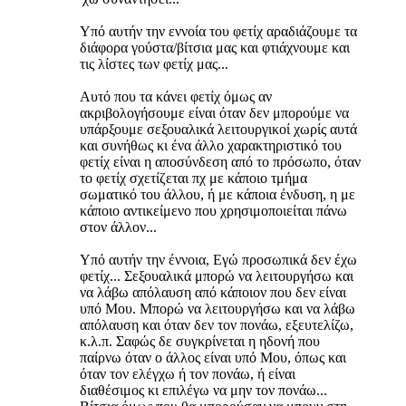
Υπό αυτήν την εννοία του φετίχ αραδιάζουμε τα
διάφορα γούστα/βίτσια μας και φτιάχνουμε και
τις λίστες των φετίχ μας...
Αυτό που τα κάνει φετίχ όμως αν
ακριβολογήσουμε είναι όταν δεν μπορούμε να
υπάρξουμε σεξουαλικά λειτουργικοί χωρίς αυτά
και συνήθως κι ένα άλλο χαρακτηριστικό του
φετίχ είναι η αποσύνδεση από το πρόσωπο, όταν
το φετίχ σχετίζεται πχ με κάποιο τμήμα
σωματικό του άλλου, ή με κάποια ένδυση, η με
κάποιο αντικείμενο που χρησιμοποιείται πάνω
στον άλλον...
Υπό αυτήν την έννοια, Εγώ προσωπικά δεν έχω
φετίχ... Σεξουαλικά μπορώ να λειτουργήσω και
να λάβω απόλαυση από κάποιον που δεν είναι
υπό Μου. Μπορώ να λειτουργήσω και να λάβω
απόλαυση και όταν δεν τον πονάω, εξευτελίζω,
κ.λ.π. Σαφώς δε συγκρίνεται η ηδονή που
παίρνω όταν ο άλλος είναι υπό Μου, όπως και
όταν τον ελέγχω ή τον πονάω, ή είναι
διαθέσιμος κι επιλέγω να μην τον πονάω...