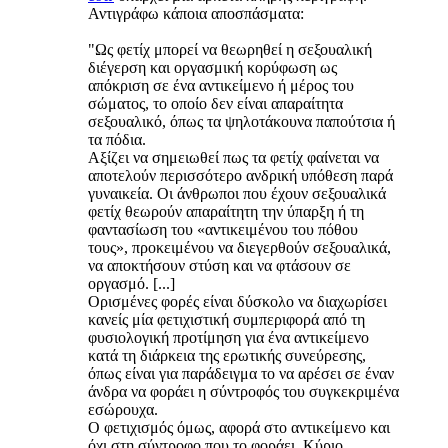
Αντιγράφω κάποια αποσπάσματα:
"Ως φετίχ μπορεί να θεωρηθεί η σεξουαλική
διέγερση και οργασμική κορύφωση ως
απόκριση σε ένα αντικείμενο ή μέρος του
σώματος, το οποίο δεν είναι απαραίτητα
σεξουαλικό, όπως τα ψηλοτάκουνα παπούτσια ή
τα πόδια.
Αξίζει να σημειωθεί πως τα φετίχ φαίνεται να
αποτελούν περισσότερο ανδρική υπόθεση παρά
γυναικεία. Οι άνθρωποι που έχουν σεξουαλικά
φετίχ θεωρούν απαραίτητη την ύπαρξη ή τη
φαντασίωση του «αντικειμένου του πόθου
τους», προκειμένου να διεγερθούν σεξουαλικά,
να αποκτήσουν στύση και να φτάσουν σε
οργασμό. [...]
Ορισμένες φορές είναι δύσκολο να διαχωρίσει
κανείς μία φετιχιστική συμπεριφορά από τη
φυσιολογική προτίμηση για ένα αντικείμενο
κατά τη διάρκεια της ερωτικής συνεύρεσης,
όπως είναι για παράδειγμα το να αρέσει σε έναν
άνδρα να φοράει η σύντροφός του συγκεκριμένα
εσώρουχα.
Ο φετιχισμός όμως, αφορά στο αντικείμενο και
όχι στη σύντροφο που το φοράει. Κύριο