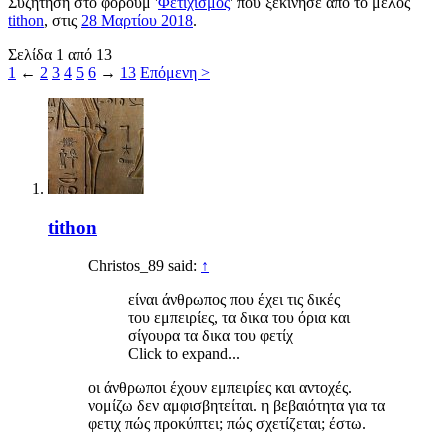
Συζήτηση στο φόρουμ '
Φετιχισμός
' που ξεκίνησε από το μέλος
tithon
, στις
28 Μαρτίου 2018
.
Σελίδα 1 από 13
1
←
2
3
4
5
6
→
13
Επόμενη >
tithon
Christos_89 said:
↑
είναι άνθρωπος που έχει τις δικές
του εμπειρίες, τα δικα του όρια και
σίγουρα τα δικα του φετίχ
Click to expand...
οι άνθρωποι έχουν εμπειρίες και αντοχές.
νομίζω δεν αμφισβητείται. η βεβαιότητα για τα
φετιχ πώς προκύπτει; πώς σχετίζεται; έστω.