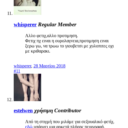
whisperer
Regular Member
Aλλο φετιχ,αλλο προτιμηση.
Φετιχ πχ ειναι η ουρολαγνεια,προτιμηση ειναι
ξερω γω, να τρωω το γιουβετσι με χυλοπιτες οχι
με κριθαρακι.
whisperer
,
28 Μαρτίου 2018
#11
estelwen
χρήσιμη
Contributor
Από τη στιγμή που μιλάμε για σεξουαλικό φετίχ,
εδώ
υπάρχει μια αρκετά πλήρης περιγραφή.