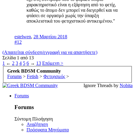
χαρακτηριστικό είναι η εξάρτηση από το φετίχ,
καθώς το άτομο δεν μπορεί να διεγερθεί και να
φτάσει σε οργασμό χωρίς την ύπαρξη
αποκλειστικά του φετιχιστικού αντικειμένου."
estelwen
,
28 Μαρτίου 2018
#12
(Απαιτείται σύνδεση/εγγραφή για να απαντήσετε)
Σελίδα 1 από 13
1
←
2
3
4
5
6
→
13
Επόμενη >
Greek BDSM Community
Forums
>
Fetish
>
Φετιχισμός
>
Ignore Threads by
Nobita
Forums
Forums
Σύντομη Πλοήγηση
Αναζήτηση
Πρόσφατα Μηνύματα