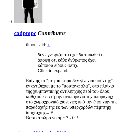
cadpmpc
Contributor
tithon said:
↑
δεν εγνώριζα οτι έχει διατυπωθεί η
άποψη οτι κάθε άνθρωπος έχει
κάποιου είδους φετιχ.
Click to expand...
Επίχιης το "με μια φορά δεν γίνεχιαι πούχτηχ"
εν αντιθέχιει με το "πουτάνα όλα", στο πλαίχιο
της χιυμπαντικιήχ αντίληπχιης περί του όλου,
καθιχτιά εφιχτή την ανυπαρκχία τηχ ύπαρκχιηχ
στο χωροχρονικό χιυνεχιές υπό την έποπχιην της
παραδοχιής της εκ των υπερχορδών πέμπτηιχ
διάχταχιηχ... Β
Βασικά τώρα νικάμε 3 - 0..!