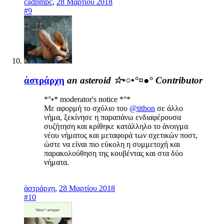
cadpmpc
,
28 Μαρτίου 2018
#9
ἀστράρχη
an asteroid ☆•○•°¤●°
Contributor
*°•* moderator's notice *°*
Με αφορμή το σχόλιο του
@tithon
σε άλλο
νήμα, ξεκίνησε η παραπάνω ενδιαφέρουσα
συζήτηση και κρίθηκε κατάλληλο το άνοιγμα
νέου νήματος και μεταφορά των σχετικών ποστ,
ώστε να είναι πιο εύκολη η συμμετοχή και
παρακολούθηση της κουβέντας και στα δύο
νήματα.
ἀστράρχη
,
28 Μαρτίου 2018
#10