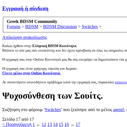
Εγγραφή ή σύνδεση
Greek BDSM Community
Forums
>
BDSM
>
BDSM Discussion
>
Switches
>
Απόκρυψη ανακοίνωσης
Καλώς ήρθατε στην
Ελληνική BDSM Κοινότητα
.
Βλέπετε το site μας σαν επισκέπτης και δεν έχετε πρόσβαση σε όλες τις υπηρεσίες πο
Η εγγραφή σας στην Online Κοινότητά μας θα σας επιτρέψει να δημοσιεύσετε νέα 
Η εγγραφή σας είναι γρήγορη, εύκολη και δωρεάν.
Γίνετε μέλος στην Online Κοινότητα.
Αν συναντήσετε οποιοδήποτε πρόβλημα κατά την εγγραφή σας, παρακαλώ
επικοιν
Ψυχοσύνθεση των Σουίτς.
Συζήτηση στο φόρουμ '
Switches
' που ξεκίνησε από το μέλος
agent!
,
Σελίδα 17 από 17
< Προηγούμενη
1
←
12
13
14
15
16
→
17