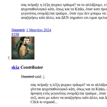
σας πείραξε η λέξη ψυχικο τράυμα? να το αλλάξουμε, επ
ψυχοπαθολογικό κάτι, όπως και τα Kinks, όταν κατι προ
γεγονότος ονομάζεται τραύμα , όταν εγω δεν μπορω να δ
αναζητήσω κάτι άλλο, και ΔΕΝ σημαίνει οτι ειμαι τρελα
H̶a̶u̶n̶t̶e̶d̶
,
1 Μαρτίου 2024
#198
skia
Contributor
H̶a̶u̶n̶t̶e̶d̶ said:
↑
σας πείραξε η λέξη ψυχικο τράυμα? να το αλλάξου
γίνεται ψυχοπαθολογικό κάτι, όπως και τα Kinks, 
άρνηση ενός γεγονότος ονομάζεται τραύμα , όταν
σεξ, αυτο με κάνει να αναζητήσω κάτι άλλο, και 
Click to expand...