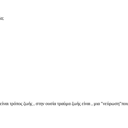
α;
εν είναι τρόπος ζωής , στην ουσία τραύμα ζωής είναι , μια "νεύρωση"πο