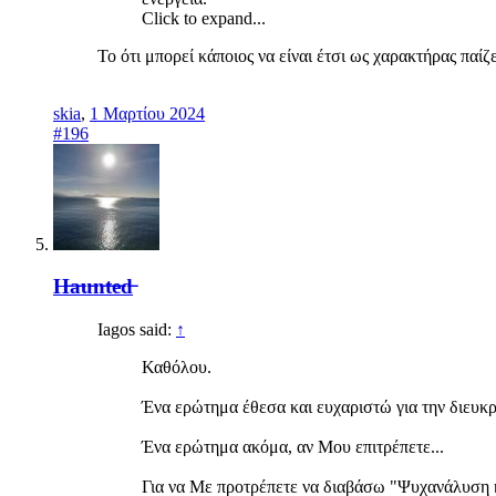
Click to expand...
Το ότι μπορεί κάποιος να είναι έτσι ως χαρακτήρας παίζ
skia
,
1 Μαρτίου 2024
#196
H̶a̶u̶n̶t̶e̶d̶
Iagos said:
↑
Καθόλου.
Ένα ερώτημα έθεσα και ευχαριστώ για την διευκρ
Ένα ερώτημα ακόμα, αν Μου επιτρέπετε...
Για να Με προτρέπετε να διαβάσω "Ψυχανάλυση κ