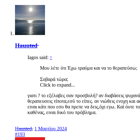
H̶a̶u̶n̶t̶e̶d̶
Iagos said:
↑
Μου λέτε ότι Έχω τραύμα και να το θεραπεύσω;
Σοβαρά τώρα;
Click to expand...
γιατι ? το εξέλαβες σαν προσβολή? αν διαβάσεις ψυχανά
θεραπευσεις τίποτα,εσύ το είπες. αν νιώθεις ενοχη και 
ειναι κάτι που εσυ θα πρεπε να δεις,όχι εγω. Καί όυτε
καθένας, ειναι δικό του πρόβλημα.
H̶a̶u̶n̶t̶e̶d̶
,
1 Μαρτίου 2024
#193