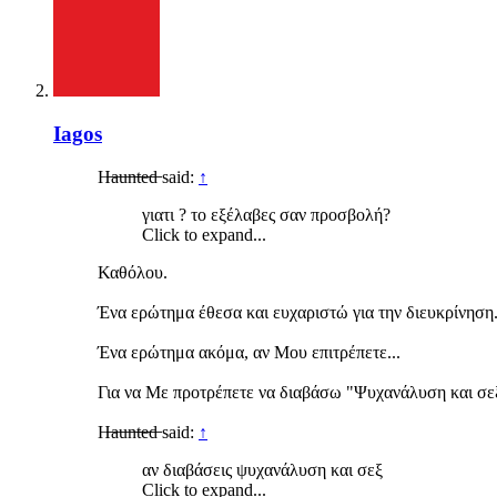
Iagos
H̶a̶u̶n̶t̶e̶d̶ said:
↑
γιατι ? το εξέλαβες σαν προσβολή?
Click to expand...
Καθόλου.
Ένα ερώτημα έθεσα και ευχαριστώ για την διευκρίνηση
Ένα ερώτημα ακόμα, αν Μου επιτρέπετε...
Για να Με προτρέπετε να διαβάσω "Ψυχανάλυση και σε
H̶a̶u̶n̶t̶e̶d̶ said:
↑
αν διαβάσεις ψυχανάλυση και σεξ
Click to expand...