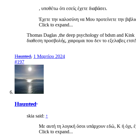
, υποθέτω ότι εσείς έχετε διαβάσει.
Έχετε την καλοσύνη να Μου προτείνετε την βιβλι
Click to expand...
Thomas Daglas ,the deep psychology of bdsm and Kink ,
διαθεση προσβολής, χαιρομαι που δεν το εξελαβες ετσι!
H̶a̶u̶n̶t̶e̶d̶
,
1 Μαρτίου 2024
#197
H̶a̶u̶n̶t̶e̶d̶
skia said:
↑
Με αυτή τη λογική όσοι υπάρχουν εδώ, Κ ή όχι, έχ
Click to expand...