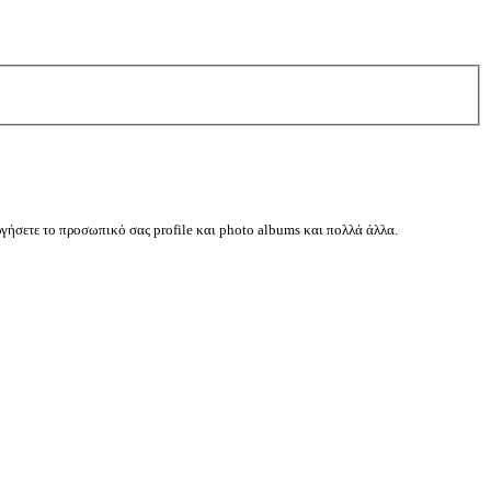
ργήσετε το προσωπικό σας profile και photo albums και πολλά άλλα.