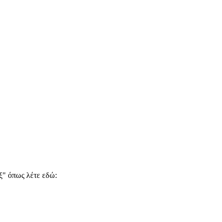
.
ξ" όπως λέτε εδώ: