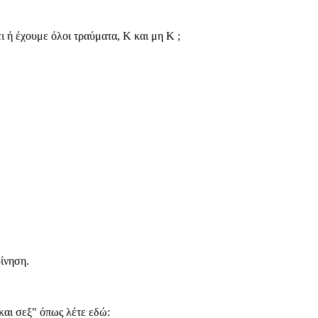
ει ή έχουμε όλοι τραύματα, Κ και μη Κ ;
ίνηση.
αι σεξ" όπως λέτε εδώ: