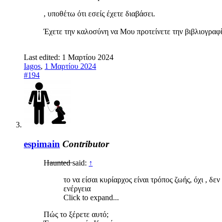
, υποθέτω ότι εσείς έχετε διαβάσει.
Έχετε την καλοσύνη να Μου προτείνετε την βιβλιογραφί
Last edited:
1 Μαρτίου 2024
Iagos
,
1 Μαρτίου 2024
#194
espimain
Contributor
H̶a̶u̶n̶t̶e̶d̶ said:
↑
το να είσαι κυρίαρχος είναι τρόπος ζωής, όχι , δ
ενέργεια
Click to expand...
Πώς το ξέρετε αυτό;