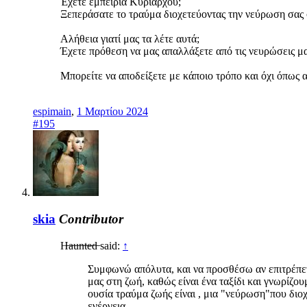
Έχετε εμπειρία Κυριάρχου;
Ξεπεράσατε το τραύμα διοχετεύοντας την νεύρωση σας σ
Αλήθεια γιατί μας τα λέτε αυτά;
Έχετε πρόθεση να μας απαλλάξετε από τις νευρώσεις μ
Μπορείτε να αποδείξετε με κάποιο τρόπο και όχι όπως α
espimain
,
1 Μαρτίου 2024
#195
skia
Contributor
H̶a̶u̶n̶t̶e̶d̶ said:
↑
Συμφωνώ απόλυτα, και να προσθέσω αν επιτρέπεται
μας στη ζωή, καθώς είναι ένα ταξίδι και γνωρίζουμ
ουσία τραύμα ζωής είναι , μια "νεύρωση"που διοχετ
ενέργεια.