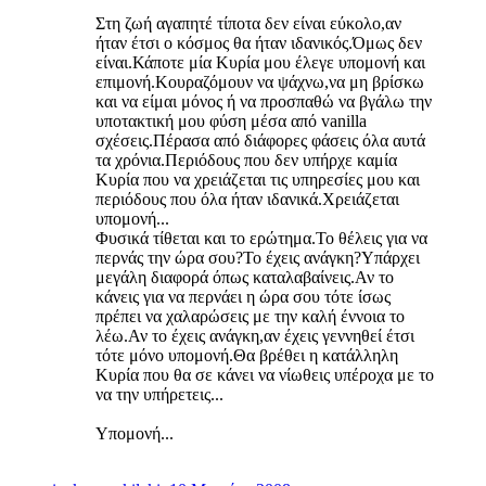
Στη ζωή αγαπητέ τίποτα δεν είναι εύκολο,αν
ήταν έτσι ο κόσμος θα ήταν ιδανικός.Όμως δεν
είναι.Κάποτε μία Κυρία μου έλεγε υπομονή και
επιμονή.Κουραζόμουν να ψάχνω,να μη βρίσκω
και να είμαι μόνος ή να προσπαθώ να βγάλω την
υποτακτική μου φύση μέσα από vanilla
σχέσεις.Πέρασα από διάφορες φάσεις όλα αυτά
τα χρόνια.Περιόδους που δεν υπήρχε καμία
Κυρία που να χρειάζεται τις υπηρεσίες μου και
περιόδους που όλα ήταν ιδανικά.Χρειάζεται
υπομονή...
Φυσικά τίθεται και το ερώτημα.Το θέλεις για να
περνάς την ώρα σου?Το έχεις ανάγκη?Υπάρχει
μεγάλη διαφορά όπως καταλαβαίνεις.Αν το
κάνεις για να περνάει η ώρα σου τότε ίσως
πρέπει να χαλαρώσεις με την καλή έννοια το
λέω.Αν το έχεις ανάγκη,αν έχεις γεννηθεί έτσι
τότε μόνο υπομονή.Θα βρέθει η κατάλληλη
Κυρία που θα σε κάνει να νίωθεις υπέροχα με το
να την υπήρετεις...
Υπομονή...