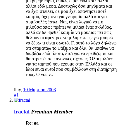
μικρή εμπειρία, όππως είμαι εγώ και πολλοί
άλλοι εδώ μέσα. Δυστυχώς όσα μηνύματα και
να έχω στείλει, δε μου έχει απαντήσει ποτέ
καμμία, όχι μόνο για γνωριμία αλλά και για
συμβουλές έστω. Ναι, είναι λογικό να μη
μιλούσα όπως πρέπει να μιλάει ένας σκλάβος,
αλλά αν δε βρεθεί καμμία να μου/μας πει πως
θέλουν οι αφέντρες να μιλάμε πως εγώ μπορώ
να ξέρω τι είναι σωστό. Γι αυτό το λόγο δηλώνω
οτι σταματάω το ψάξιμο και όλα, θα μπαίνω να
διαβάζω εδώ τίποτα, έτσι για να ερεθίζομαι και
θα στραφώ σε κανονικές σχέσεις. Όλοι μιλάνε
για τα ταμπού που έχουμε στην Ελλάδα και οι
ίδιοι είναι αυτοί που συμβάλλουν στη διατήρηση
τους. Ο νοών..
ilny
,
10 Μαρτίου 2008
#1
fractal
Premium Member
Re: aa