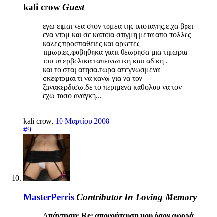
kali crow
Guest
εγω ειμαι νεα στον τομεα της υποταγης.ειχα βρει
ενα ντομ και σε καποια στιγμη μετα απο πολλες
καλες προσπαθειες και αρκετες
τιμωριες,φοβηθηκα γιατι θεωρησα μια τιμωρια
του υπερβολικα ταπεινωτικη καιι αδικη .
και το σταματησα.τωρα απεγνωσμενα
σκεφτομαι τι να κανω για να τον
ξανακερδισω.δε το περιμενα καθολου να τον
εχω τοσο αναγκη...
kali crow
,
10 Μαρτίου 2008
#9
MasterPerris
Contributor
In Loving Memory
Απάντηση: Re: απογοήτευση μου όσον αφορά