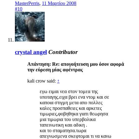
MasterPerris
,
11 Μαρτίου 2008
#10
crystal angel
Contributor
Απάντηση: Re: απογοήτευση μου όσον αφορά
την εύρεση μίας αφέντρας
kali crow said:
↑
εγω ειμαι νεα στον τομεα της
υποταγης.ειχα βρει ενα ντομ και σε
καποια στιγμη μετα απο πολλες
καλες προσπαθειες και αρκετες
τιμωριες,φοβηθηκα γιατι θεωρησα
μια τιμωρια του υπερβολικα
ταπεινωτικη καιι αδικη .
και το σταματησα.τωρα
απεγνωσμενα σκεφτομαι τι να κανω