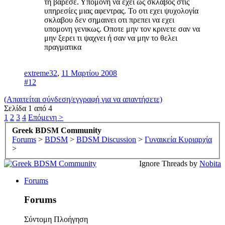
τη βαρεσε. Υπομονη να εχει ως σκλαβος στις
υπηρεσίες μιας αφεντρας. Το οτι εχει ψυχολογία
σκλαβου δεν σημαινει οτι πρεπει να εχει
υπομονη γενικως. Οποτε μην τον κρινετε σαν να
μην ξερει τι ψαχνει ή σαν να μην το θελει
πραγματικα
extreme32
,
11 Μαρτίου 2008
#12
(Απαιτείται σύνδεση/εγγραφή για να απαντήσετε)
Σελίδα 1 από 4
1
2
3
4
Επόμενη >
Greek BDSM Community
Forums
>
BDSM
>
BDSM Discussion
>
Γυναικεία Κυριαρχία
>
Ignore Threads by
Nobita
Forums
Forums
Σύντομη Πλοήγηση