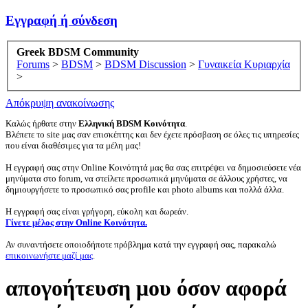
Εγγραφή ή σύνδεση
Greek BDSM Community
Forums
>
BDSM
>
BDSM Discussion
>
Γυναικεία Κυριαρχία
>
Απόκρυψη ανακοίνωσης
Καλώς ήρθατε στην
Ελληνική BDSM Κοινότητα
.
Βλέπετε το site μας σαν επισκέπτης και δεν έχετε πρόσβαση σε όλες τις υπηρεσίες
που είναι διαθέσιμες για τα μέλη μας!
Η εγγραφή σας στην Online Κοινότητά μας θα σας επιτρέψει να δημοσιεύσετε νέα
μηνύματα στο forum, να στείλετε προσωπικά μηνύματα σε άλλους χρήστες, να
δημιουργήσετε το προσωπικό σας profile και photo albums και πολλά άλλα.
Η εγγραφή σας είναι γρήγορη, εύκολη και δωρεάν.
Γίνετε μέλος στην Online Κοινότητα.
Αν συναντήσετε οποιοδήποτε πρόβλημα κατά την εγγραφή σας, παρακαλώ
επικοινωνήστε μαζί μας
.
απογοήτευση μου όσον αφορά