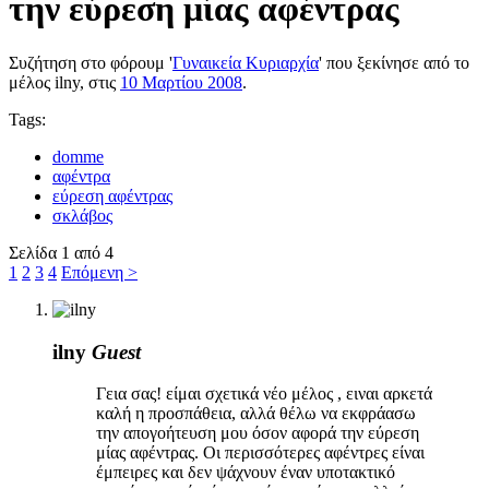
την εύρεση μίας αφέντρας
Συζήτηση στο φόρουμ '
Γυναικεία Κυριαρχία
' που ξεκίνησε από το
μέλος
ilny
, στις
10 Μαρτίου 2008
.
Tags:
domme
αφέντρα
εύρεση αφέντρας
σκλάβος
Σελίδα 1 από 4
1
2
3
4
Επόμενη >
ilny
Guest
Γεια σας! είμαι σχετικά νέο μέλος , ειναι αρκετά
καλή η προσπάθεια, αλλά θέλω να εκφράασω
την απογοήτευση μου όσον αφορά την εύρεση
μίας αφέντρας. Οι περισσότερες αφέντρες είναι
έμπειρες και δεν ψάχνουν έναν υποτακτικό