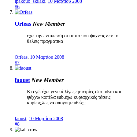
ipakouo_skilaki
,
10 Μαρτίου 2008
#6
Orfeas
New Member
εχω την εντυπωση οτι αυτο που ψαχνεις δεν το
θελεις πραγματικα
Orfeas
,
10 Μαρτίου 2008
#7
faoust
New Member
Κι εγώ έχω γενικά λίγες εμπειρίες στο bdsm και
ψάχνω κοπέλα sub,έχω κυριαρχικές τάσεις
κυρίως,λες να απογοητευθώ;;;
faoust
,
10 Μαρτίου 2008
#8