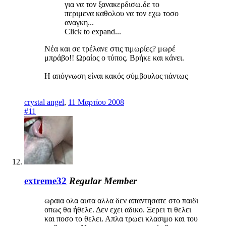
για να τον ξανακερδισω.δε το
περιμενα καθολου να τον εχω τοσο
αναγκη...
Click to expand...
Νέα και σε τρέλανε στις τιμωρίες? μωρέ
μπράβο!! Ωραίος ο τύπος. Βρήκε και κάνει.
Η απόγνωση είναι κακός σύμβουλος πάντως
crystal angel
,
11 Μαρτίου 2008
#11
extreme32
Regular Member
ωραια ολα αυτα αλλα δεν απαντησατε στο παιδι
οπως θα ήθελε. Δεν εχει αδικο. Ξερει τι θελει
και ποσο το θελει. Απλα τρωει κλασιμο και του