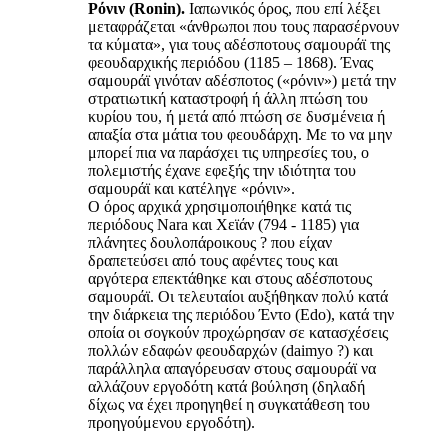
Ρόνιν (Ronin).
Ιαπωνικός όρος, που επί λέξει
μεταφράζεται «άνθρωποι που τους παρασέρνουν
τα κύματα», για τους αδέσποτους σαμουράϊ της
φεουδαρχικής περιόδου (1185 – 1868). Ένας
σαμουράϊ γινόταν αδέσποτος («ρόνιν») μετά την
στρατιωτική καταστροφή ή άλλη πτώση του
κυρίου του, ή μετά από πτώση σε δυσμένεια ή
απαξία στα μάτια του φεουδάρχη. Με το να μην
μπορεί πια να παράσχει τις υπηρεσίες του, ο
πολεμιστής έχανε εφεξής την ιδιότητα του
σαμουράϊ και κατέληγε «ρόνιν».
Ο όρος αρχικά χρησιμοποιήθηκε κατά τις
περιόδους Nara και Χεϊάν (794 - 1185) για
πλάνητες δουλοπάροικους ? που είχαν
δραπετεύσει από τους αφέντες τους και
αργότερα επεκτάθηκε και στους αδέσποτους
σαμουράϊ. Οι τελευταίοι αυξήθηκαν πολύ κατά
την διάρκεια της περιόδου Έντο (Edo), κατά την
οποία οι σογκούν προχώρησαν σε κατασχέσεις
πολλών εδαφών φεουδαρχών (daimyo ?) και
παράλληλα απαγόρευσαν στους σαμουράϊ να
αλλάζουν εργοδότη κατά βούληση (δηλαδή
δίχως να έχει προηγηθεί η συγκατάθεση του
προηγούμενου εργοδότη).