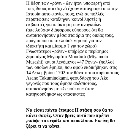
Η θέση των «ρόνιν» δεν ήταν υποφερτή από
τους ίδιους και συχνά έχουν καταγραφεί από την
Ιστορία αυτοκτονίες τους, ενώ σε πολλές
περιπτώσεις κατέληγαν κοινοί ληστές ή
εκβιαστές για απόκτηση των αναγκαίων
(απειλούσαν διάφορους εύπορους ότι θα
αυτοκτονήσουν μέσα στα όρια της οικίας τους,
πράγμα που αποτελούσε ντροπή για τον
ιδιοκτήτη και μίασμα ? για τον χώρο).
Γνωστότεροι «ρόνιν» υπήρξαν ο περίφημος
ξιφομάχος Μιγιαμότο Μουσάσι (Miyamoto
Musashi) και οι λεγόμενοι «47 Ρόνιν» (πολλοί
των οποίων έφηβοι, που αφού εκδικήθηκαν στις
14 Δεκεμβρίου 1702 τον θάνατο του κυρίου τους
Asano Takuminokami, φεουδάρχη του Ako,
γεγονός που τους άφησε αδέσποτους,
αυτοκτόνησαν με «Σεπούκου» όταν
κατηγορήθηκαν ως στασιαστές
Να είσαι πάντα έτοιμος Η στάση σου θα το
κάνει σαφές. Όταν βρεις αυτό που πρέπει
,σκύψε το κεφάλι και υποκλίσου. Εκείνη θα
ξέρει τι να κάνει.