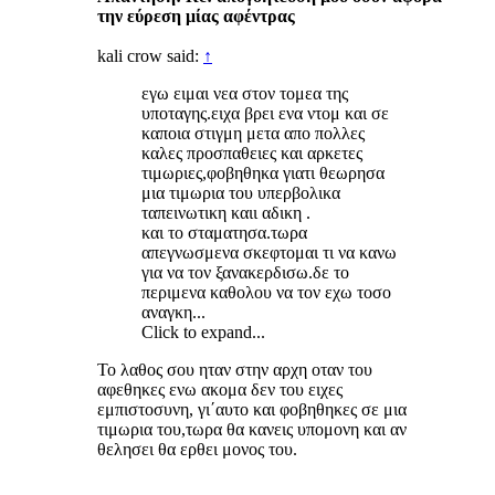
την εύρεση μίας αφέντρας
kali crow said:
↑
εγω ειμαι νεα στον τομεα της
υποταγης.ειχα βρει ενα ντομ και σε
καποια στιγμη μετα απο πολλες
καλες προσπαθειες και αρκετες
τιμωριες,φοβηθηκα γιατι θεωρησα
μια τιμωρια του υπερβολικα
ταπεινωτικη καιι αδικη .
και το σταματησα.τωρα
απεγνωσμενα σκεφτομαι τι να κανω
για να τον ξανακερδισω.δε το
περιμενα καθολου να τον εχω τοσο
αναγκη...
Click to expand...
Το λαθος σου ηταν στην αρχη οταν του
αφεθηκες ενω ακομα δεν του ειχες
εμπιστοσυνη, γι΄αυτο και φοβηθηκες σε μια
τιμωρια του,τωρα θα κανεις υπομονη και αν
θελησει θα ερθει μονος του.