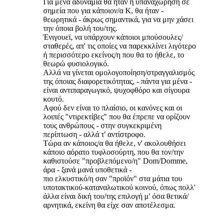
Για μένα αδυναμία θα ήταν η υπαναχώρηση σε
σημεία που για κάποιον/α Κ, θα ήταν -
θεωρητικά - άκρως σημαντικά, για να μην χάσει
την όποια βολή του/της.
Ένιγουεϊ, να υπάρχουν κάποιοι μπούσουλες/
σταθερές, απ' τις οποίες να παρεκκλίνει λιγότερο
ή περισσότερο εκείνος/η που θα το ήθελε, το
θεωρώ φυσιολογικό.
Αλλά να γίνεται ομολογοποίηση/στραγγαλισμός
της όποιας διαφορετικότητας, - πάντα για μένα -
είναι αντιπαραγωγικό, ψυχοφθόρο και σίγουρα
κουτό.
Αφού δεν είναι το πλαίσιο, οι κανόνες και οι
λοιπές "ντιρεκτίβες" που θα έπρεπε να ορίζουν
τους ανθρώπους - στην συγκεκριμένη
περίπτωση - αλλά τ' αντίστροφο.
Τώρα αν κάποιος/α θα ήθελε, ν' ακολουθήσει
κάποιο αόρατο τυφλοσούρτη, που θα τον/την
καθιστούσε "προβλεπόμενο/η" Dom/Domme,
άρα - ξανά μανά υποθετικά -
πιο ελκυστικό/η σαν "προϊόν" στα μάτια του
υποτακτικού-καταναλωτικού κοινού, όπως πολλ'
άλλα είναι δική του/της επιλογή μ' όσα θετικά/
αρνητικά, εκείνη θα είχε σαν αποτέλεσμα.