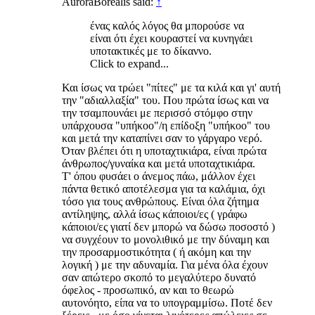
AuroraBorealis said:
↑
ένας καλός λόγος θα μπορούσε να
είναι ότι έχει κουραστεί να κυνηγάει
υποτακτικές με το δίκαννο.
Click to expand...
Και ίσως να τρώει "πίτες" με τα κιλά και γι' αυτή
την "αδιαλλαξία" του. Που πρώτα ίσως και να
την τσαμπουνάει με περισσό στόμφο στην
υπάρχουσα "υπήκοο"/η επίδοξη "υπήκοο" του
και μετά την καταπίνει σαν το γάργαρο νερό.
Όταν βλέπει ότι η υποταχτικιάρα, είναι πρώτα
άνθρωπος/γυναίκα και μετά υποταχτικιάρα.
Τ' όπου φυσάει ο άνεμος πάω, μάλλον έχει
πάντα θετικό αποτέλεσμα για τα καλάμια, όχι
τόσο για τους ανθρώπους. Είναι όλα ζήτημα
αντίληψης, αλλά ίσως κάποιοι/ες ( γράφω
κάποιοι/ες γιατί δεν μπορώ να δώσω ποσοστό )
να συγχέουν το μονολιθικό με την δύναμη και
την προσαρμοστικότητα ( ή ακόμη και την
λογική ) με την αδυναμία. Για μένα όλα έχουν
σαν απώτερο σκοπό το μεγαλύτερο δυνατό
όφελος - προσωπικό, αν και το θεωρώ
αυτονόητο, είπα να το υπογραμμίσω. Ποτέ δεν