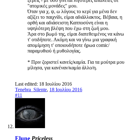
ξέρεις - με όσο γίνεται λιγότερες απώλειες σε
"ατομικές μονάδες" μου.
Όταν για χ, ψ, ω λόγους το κερί για μένα δεν
αξίζει το παιχνίδι, είμαι αδιάλλακτος. Βέβαια, η
ορθή και αδιάσειστη Καπποσύνη είναι η
υψηλότερη βλέψη που έχω στη ζωή μου.
Άρα στο βωμό της, είμαι διατεθειμένος να κάνω
τ' οτιδήποτε. Ακόμη και να γίνω μια γραφική
απομίμηση τ' οποιουδήποτε ήρωα comic/
παραμυθιού ή μυθολογίας.
* Πριν ζοριστεί κανείς/καμία. Για τα μούτρα μου
μίλησα, για κανέναν/καμία άλλο/η.
Last edited:
18 Ιουλίου 2016
Tenebra_Silente
,
18 Ιουλίου 2016
#11
Elune
Priceless