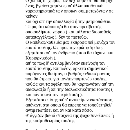
Ο χώρος ή "χώρος" αν δεχτούμε ότι θα υπήρχε
ένας, βγαίνει χαμένος απ' άλλα υποθετικά
χαρακτηριστικά των όποιων συμμετεχόντων σε
κείνον
και όχι απ' την αδιαλλαξία ή την μετριοπάθεια.
Τώρα, ότι κάποιος/α θα ήταν πρεσβευτής
οποιουδήποτε χώρου ( και μάλιστα διορισθείς
αυτεπαγγέλτως ), δεν το πιστεύω.
Ο καθένας/καθεμία μας εκπροσωπεί μονάχα τον
εαυτό του/της. Ως προς την ερώτηση σου,
εξαρτάται απ' τον άνθρωπο ( που θα τύχαινε και
Κυριαρχικός/η ),
απ' το πως θ' αντιλαμβανόταν εκείνος/η τον
εαυτό του/της. Επιπλέον, αρκετά σημαντικοί
παράγοντες θα ήταν, ο βαθμός ενδιαφέροντος
που θα έτρεφε για τον/την παρτενέρ του/της
καθώς και τα οφέλη που θα καρπωνόταν απ' την
αδιαλλαξία ή απ' την διαλλακτικότητα του/της (
και πάντα ανά την περίσταση ).
Εξαρτάται επίσης απ' τ' αντικείμενο/κατάσταση,
απέναντι στα οποία θα έπρεπε να τοποθετηθεί/
αντιμετωπίσει και αν και κατά πόσο,
θ' άγγιζαν βαθιά στοιχεία της ψυχοσυνθέσεως ή
της κοσμοθεωρίας του/της.