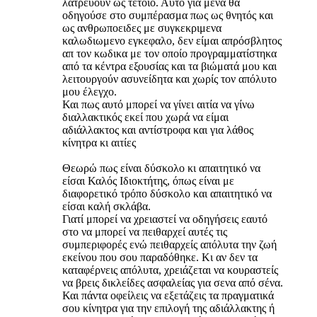
λατρεύουν ως τέτοιο. Αυτό για μένα θα
οδηγούσε στο συμπέρασμα πως ως θνητός και
ως ανθρωποειδες με συγκεκριμενα
καλωδιωμενο εγκεφαλο, δεν είμαι απρόσβλητος
απ τον κωδικα με τον οποίο προγραμματίστηκα
από τα κέντρα εξουσίας και τα βιώματά μου και
λειτουργούν ασυνείδητα και χωρίς τον απόλυτο
μου έλεγχο.
Και πως αυτό μπορεί να γίνει αιτία να γίνω
διαλλακτικός εκεί που χωρά να είμαι
αδιάλλακτος και αντίστροφα και για λάθος
κίνητρα κι αιτίες
Θεωρώ πως είναι δύσκολο κι απαιτητικό να
είσαι Καλός Ιδιοκτήτης, όπως είναι με
διαφορετικό τρόπο δύσκολο και απαιτητικό να
είσαι καλή σκλάβα.
Γιατί μπορεί να χρειαστεί να οδηγήσεις εαυτό
στο να μπορεί να πειθαρχεί αυτές τις
συμπεριφορές ενώ πειθαρχείς απόλυτα την ζωή
εκείνου που σου παραδόθηκε. Κι αν δεν τα
καταφέρνεις απόλυτα, χρειάζεται να κουραστείς
να βρεις δικλείδες ασφαλείας για σενα από σένα.
Και πάντα οφείλεις να εξετάζεις τα πραγματικά
σου κίνητρα για την επιλογή της αδιάλλακτης ή