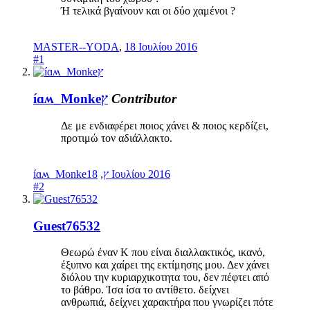
Ή τελικά βγαίνουν και οι δύο χαμένοι ?
MASTER--YODA
,
18 Ιουλίου 2016
#1
íɑʍ_Monkeץ
Contributor
Δε με ενδιαφέρει ποιος χάνει & ποιος κερδίζει,
προτιμώ τον αδιάλλακτο.
,
íɑʍ_Monkeץ
18 Ιουλίου 2016
#2
Guest76532
Θεωρώ έναν Κ που είναι διαλλακτικός, ικανό,
έξυπνο και χαίρει της εκτίμησης μου. Δεν χάνει
διόλου την κυριαρχικοτητα του, δεν πέφτει από
το βάθρο. Ίσα ίσα το αντίθετο. δείχνει
ανθρωπιά, δείχνει χαρακτήρα που γνωρίζει πότε