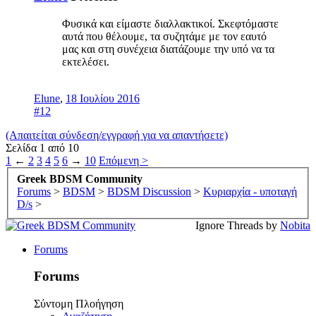
Φυσικά και είμαστε διαλλακτικοί. Σκεφτόμαστε
αυτά που θέλουμε, τα συζητάμε με τον εαυτό
μας και στη συνέχεια διατάζουμε την υπό να τα
εκτελέσει.
Elune
,
18 Ιουλίου 2016
#12
(Απαιτείται σύνδεση/εγγραφή για να απαντήσετε)
Σελίδα 1 από 10
1
←
2
3
4
5
6
→
10
Επόμενη >
Greek BDSM Community
Forums
>
BDSM
>
BDSM Discussion
>
Κυριαρχία - υποταγή
D/s
>
Ignore Threads by
Nobita
Forums
Forums
Σύντομη Πλοήγηση