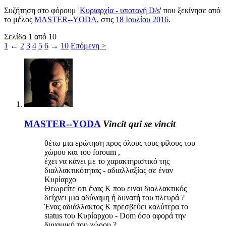
Συζήτηση στο φόρουμ '
Κυριαρχία - υποταγή D/s
' που ξεκίνησε από
το μέλος
MASTER--YODA
, στις
18 Ιουλίου 2016
.
Σελίδα 1 από 10
1
←
2
3
4
5
6
→
10
Επόμενη >
MASTER--YODA
Vincit qui se vincit
θέτω μια ερώτηση προς όλους τους φίλους του
χώρου και του foroum ,
έχει να κάνει με το χαρακτηριστικό της
διαλλακτικότητας - αδιαλλαξίας σε έναν
Κυρίαρχο
Θεωρείτε οτι ένας Κ που ειναι διαλλακτικός
δείχνει μια αδύναμη ή δυνατή του πλευρά ?
Ένας αδιάλλακτος Κ πρεσβεύει καλύτερα το
status του Κυρίαρχου - Dom όσο αφορά την
δυναμική του χώρου ?