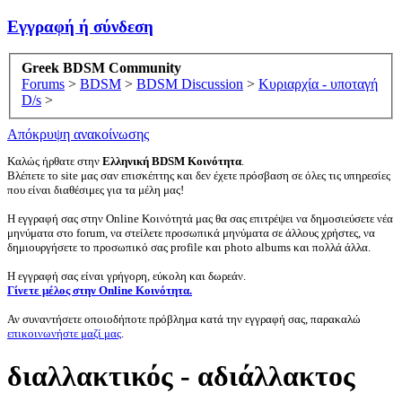
Εγγραφή ή σύνδεση
Greek BDSM Community
Forums
>
BDSM
>
BDSM Discussion
>
Κυριαρχία - υποταγή
D/s
>
Απόκρυψη ανακοίνωσης
Καλώς ήρθατε στην
Ελληνική BDSM Κοινότητα
.
Βλέπετε το site μας σαν επισκέπτης και δεν έχετε πρόσβαση σε όλες τις υπηρεσίες
που είναι διαθέσιμες για τα μέλη μας!
Η εγγραφή σας στην Online Κοινότητά μας θα σας επιτρέψει να δημοσιεύσετε νέα
μηνύματα στο forum, να στείλετε προσωπικά μηνύματα σε άλλους χρήστες, να
δημιουργήσετε το προσωπικό σας profile και photo albums και πολλά άλλα.
Η εγγραφή σας είναι γρήγορη, εύκολη και δωρεάν.
Γίνετε μέλος στην Online Κοινότητα.
Αν συναντήσετε οποιοδήποτε πρόβλημα κατά την εγγραφή σας, παρακαλώ
επικοινωνήστε μαζί μας
.
διαλλακτικός - αδιάλλακτος