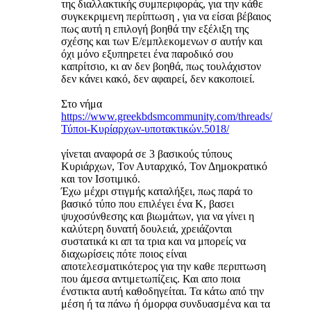
της διαλλακτικής συμπεριφοράς, για την κάθε
συγκεκριμενη περίπτωση , για να είσαι βέβαιος
πως αυτή η επιλογή βοηθά την εξέλιξη της
σχέσης και των Ε/εμπλεκομενων σ αυτήν και
όχι μόνο εξυπηρετει ένα παροδικό σου
καπρίτσιο, κι αν δεν βοηθά, πως τουλάχιστον
δεν κάνει κακό, δεν αφαιρεί, δεν κακοποιεί.
Στο νήμα
https://www.greekbdsmcommunity.com/threads/
Τύποι-Κυρίαρχων-υποτακτικών.5018/
γίνεται αναφορά σε 3 βασικούς τύπους
Κυριάρχων, Τον Αυταρχικό, Τον Δημοκρατικό
και τον Ισοτιμικό.
Έχω μέχρι στιγμής καταλήξει, πως παρά το
βασικό τύπο που επιλέγει ένα Κ, βασει
ψυχοσύνθεσης και βιωμάτων, για να γίνει η
καλύτερη δυνατή δουλειά, χρειάζονται
συστατικά κι απ τα τρια και να μπορείς να
διαχωρίσεις πότε ποιος είναι
αποτελεσματικότερος για την καθε περιπτωση
που άμεσα αντιμετωπίζεις. Και απο ποια
ένστικτα αυτή καθοδηγείται. Τα κάτω από την
μέση ή τα πάνω ή όμορφα συνδυασμένα και τα