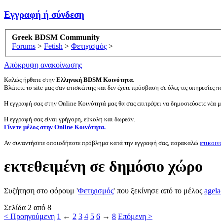
Εγγραφή ή σύνδεση
Greek BDSM Community
Forums
>
Fetish
>
Φετιχισμός
>
Απόκρυψη ανακοίνωσης
Καλώς ήρθατε στην
Ελληνική BDSM Κοινότητα
.
Βλέπετε το site μας σαν επισκέπτης και δεν έχετε πρόσβαση σε όλες τις υπηρεσίες πο
Η εγγραφή σας στην Online Κοινότητά μας θα σας επιτρέψει να δημοσιεύσετε νέα 
Η εγγραφή σας είναι γρήγορη, εύκολη και δωρεάν.
Γίνετε μέλος στην Online Κοινότητα.
Αν συναντήσετε οποιοδήποτε πρόβλημα κατά την εγγραφή σας, παρακαλώ
επικοιν
εκτεθειμένη σε δημόσιο χώρο
Συζήτηση στο φόρουμ '
Φετιχισμός
' που ξεκίνησε από το μέλος
agela
Σελίδα 2 από 8
< Προηγούμενη
1
←
2
3
4
5
6
→
8
Επόμενη >