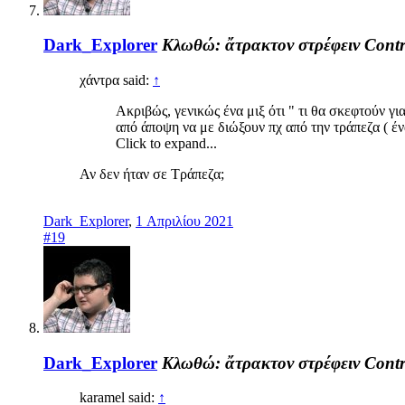
Dark_Explorer
Κλωθώ: ἄτρακτον στρέφειν
Contr
χάντρα said:
↑
Ακριβώς, γενικώς ένα μιξ ότι " τι θα σκεφτούν γ
από άποψη να με διώξουν πχ από την τράπεζα ( έν
Click to expand...
Αν δεν ήταν σε Τράπεζα;
Dark_Explorer
,
1 Απριλίου 2021
#19
Dark_Explorer
Κλωθώ: ἄτρακτον στρέφειν
Contr
karamel said:
↑