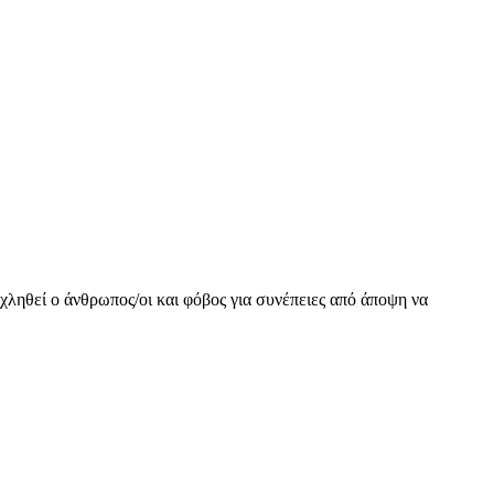
οχληθεί ο άνθρωπος/οι και φόβος για συνέπειες από άποψη να