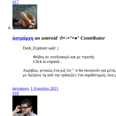
#17
ἀστράρχη
an asteroid ☆•○•°¤●°
Contributor
Dark_Explorer said:
↑
Φόβος σε συνδυασμό και με ντροπή;
Click to expand...
Ακριβώς, γενικώς ένα μιξ ότι " τι θα σκεφτούν για μέν
με διώξουν πχ από την τράπεζα ( ένα παράδειγμα), όλα 
ἀστράρχη
,
1 Απριλίου 2021
#18