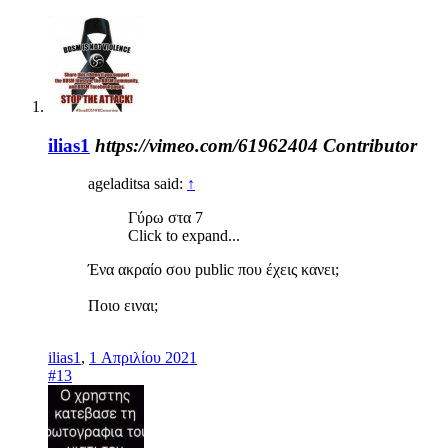
ilias1
https://vimeo.com/61962404
Contributor
ageladitsa said:
↑
Γύρω στα 7
Click to expand...
Ένα ακραίο σου public που έχεις κανει;
Ποιο ειναι;
ilias1
,
1 Απριλίου 2021
#13