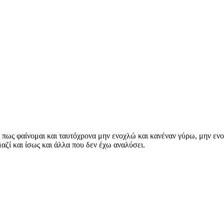
α, πως φαίνομαι και ταυτόχρονα μην ενοχλώ και κανέναν γύρω, μην εν
μαζί και ίσως και άλλα που δεν έχω αναλύσει.