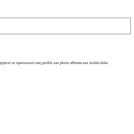
ργήσετε το προσωπικό σας profile και photo albums και πολλά άλλα.