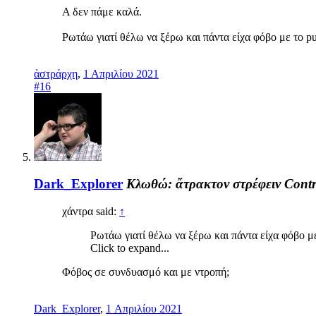
Α δεν πάμε καλά.
Ρωτάω γιατί θέλω να ξέρω και πάντα είχα φόβο με το pub
ἀστράρχη
,
1 Απριλίου 2021
#16
Dark_Explorer
Κλωθώ: ἄτρακτον στρέφειν
Contr
χάντρα said:
↑
Ρωτάω γιατί θέλω να ξέρω και πάντα είχα φόβο με
Click to expand...
Φόβος σε συνδυασμό και με ντροπή;
Dark_Explorer
,
1 Απριλίου 2021