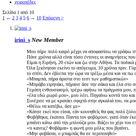
χειροπέδες
Σελίδα 1 από 10
1
←
2
3
4
5
6
→
10
Επόμενη >
irini_s
New Member
Μου πήρε πολύ καιρό μέχρι να αποφασίσω να γράψω την 
Πάνε χρόνια αλλά είναι τόσο έντονες οι αναμνήσεις που 
Είμαι η Ειρήνη, 20 ετών και ζω στην Αθήνα. Τα ποδικά μ
Όλα ξεκίνησαν εκείνο το απόγευμα, 10 χρόνια πριν. Γύ
το σπίτι. Δεν έβλεπα την ώρα να τρέξω μέσα και να πω 
«Μπαμπά, πήρα άριστα στο τεστ των μαθηματικών»
«Μπράβο ειρηνάκι, πήγαινε άσε την σάκα και έλα στο σ
Γεμάτη ενθουσιασμό, τρέχω αφήνω τα πράγματα μου, πλ
«έλα εδώ μωρό μου», μου λέει. Πηγαίνω κοντά του και μ
Συνέχισε να με κρατάει σφιχτά στην αγκαλιά του, να μ
«Θέλω να κατέβω, άσε με»
«Κάτσε εκεί που είσαι, εάν κουνηθείς θα φας πολύ ξύλο
Φοβήθηκα, έκατσα. Παντα τον φοβόμουν, γιατί όταν έκαν
μπαίνει κάτω από την μπλούζα μου. Βάζει το χέρι του ε
«τι κανεις? Φοβάμαι» η φωνή μου μόλις που βγαίνει.
«Μην φοβάσαι, ο μπαμπάς θα σε περιποιηθεί»