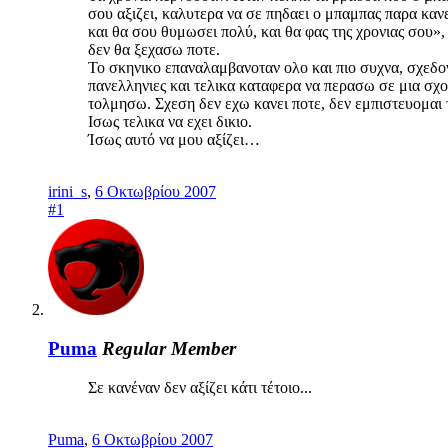
σου αξιζει, καλυτερα να σε πηδαει ο μπαμπας παρα καν
και θα σου θυμωσει πολύ, και θα φας της χρονιας σου»,
δεν θα ξεχασω ποτε.
Το σκηνικο επαναλαμβανοταν ολο και πιο συχνα, σχεδο
πανελληνιες και τελικα καταφερα να περασω σε μια σχο
τολμησω. Σχεση δεν εχω κανει ποτε, δεν εμπιστευομαι 
Ισως τελικα να εχει δικιο.
Ίσως αυτό να μου αξίζει…
irini_s
,
6 Οκτωβρίου 2007
#1
Puma
Regular Member
Σε κανέναν δεν αξίζει κάτι τέτοιο...
Puma
,
6 Οκτωβρίου 2007