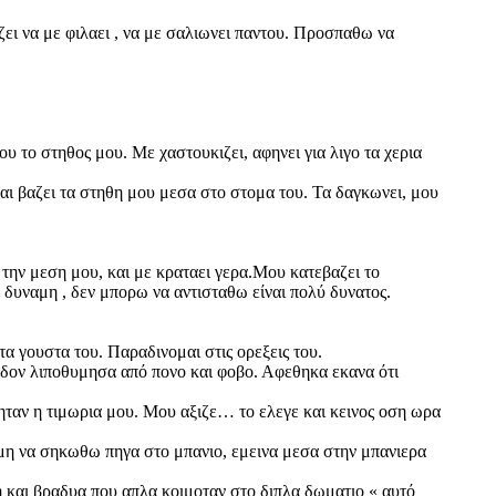
ζει να με φιλαει , να με σαλιωνει παντου. Προσπαθω να
υ το στηθος μου. Με χαστουκιζει, αφηνει για λιγο τα χερια
και βαζει τα στηθη μου μεσα στο στομα του. Τα δαγκωνει, μου
 την μεση μου, και με κραταει γερα.Μου κατεβαζει το
 δυναμη , δεν μπορω να αντισταθω είναι πολύ δυνατος.
α γουστα του. Παραδινομαι στις ορεξεις του.
χεδον λιποθυμησα από πονο και φοβο. Αφεθηκα εκανα ότι
ταν η τιμωρια μου. Μου αξιζε… το ελεγε και κεινος οση ωρα
αμη να σηκωθω πηγα στο μπανιο, εμεινα μεσα στην μπανιερα
 και βραδυα που απλα κοιμοταν στο διπλα δωματιο « αυτό