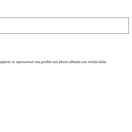
ργήσετε το προσωπικό σας profile και photo albums και πολλά άλλα.