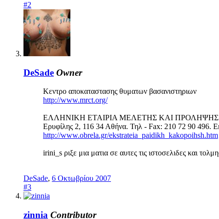
#2
DeSade
Owner
Kεντρο αποκαταστασης θυματων βασανιστηριων
http://www.mrct.org/
ΕΛΛΗΝΙΚΗ ΕΤΑΙΡΙΑ ΜΕΛΕΤΗΣ ΚΑΙ ΠΡΟΛΗΨΗΣ
Ερυφίλης 2, 116 34 Αθήνα. Τηλ - Fax: 210 72 90 496. E
http://www.obrela.gr/ekstrateia_paidikh_kakopoihsh.htm
irini_s ριξε μια ματια σε αυτες τις ιστοσελιδες και τολμ
DeSade
,
6 Οκτωβρίου 2007
#3
zinnia
Contributor