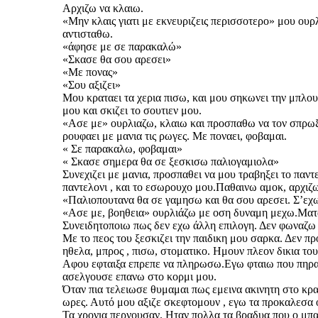
Αρχιζω να κλαιω.
«Μην κλαις γιατι με εκνευριζεις περισσοτερο» μου ουρ
αντισταθω.
«άφησε με σε παρακαλώ»
«Σκασε θα σου αρεσει»
«Με πονας»
«Σου αξιζει»
Μου κραταει τα χερια πισω, και μου σηκωνει την μπλουζ
μου και σκιζει το σουτιεν μου.
«Ασε με» ουρλιαζω, κλαιω και προσπαθω να τον σπρωξω.
ρουφαει με μανια τις ρωγες. Με ποναει, φοβαμαι.
« Σε παρακαλω, φοβαμαι»
« Σκασε σημερα θα σε ξεσκισω παλιογαμιολα»
Συνεχιζει με μανια, προσπαθει να μου τραβηξει το παν
παντελονι , και το εσωρουχο μου.Παθαινω αμοκ, αρχιζω
«Παλιοπουτανα θα σε γαμησω και θα σου αρεσει. Σ’εχω
«Ασε με, βοηθεια» ουρλιάζω με οση δυναμη μεχω.Ματαια
Συνειδητοποιω πως δεν εχω άλλη επιλογη. Δεν φωναζω πι
Με το πεος του ξεσκιζει την παιδικη μου σαρκα. Δεν π
ηθελα, μπρος , πισω, στοματικο. Ημουν πλεον δικια του
Αφου εφταιξα επρεπε να πληρωσω.Εγω φταιω που πηρα 
ασελγουσε επανω στο κορμι μου.
Όταν πια τελειωσε θυμαμαι πως εμεινα ακινητη στο κρ
ωρες. Αυτό μου αξιζε σκεφτομουν , εγω τα προκαλεσα 
Τα χρονια περνουσαν. Ηταν πολλα τα βραδυα που ο μπα