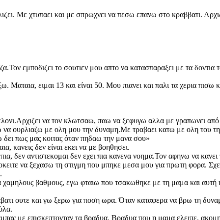
λιζει. Με χτυπαει και με σπρωχνει να πεσω επανω στο κραββατι. Αρχι
α.Τον εμποδιζει το σουτιεν μου απτο να κατασπαραξει με τα δοντια το
 Ματαια, ειμαι 13 και είναι 50. Μου πιανει και παλι τα χερια πισω 
τελονι.Αρχιζει να τον κλωτσαω, παω να ξεφυγω αλλα με γραπωνει από
 να ουρλιαζω με ολη μου την δυναμη.Με τραβαει κατω με ολη του τη
 δει πως μας κοιτας όταν πηδαω την μανα σου»
, κανεις δεν είναι εκει να με βοηθησει.
α, δεν αντιστεκομαι δεν εχει πια κανενα νοημα.Τον αφηνω να κανει τ
ροκειτε να ξεχασω τη στιγμη που μπηκε μεσα μου για πρωτη φορα. Σ
.
χαμηλους βαθμους, εγω φταιω που τσακωθηκε με τη μαμα και αυτή η
αβατι ουτε και γω ξερω για ποση ωρα. Όταν καταφερα να βρω τη δυν
όλα.
μπας με επισκεπτονταν τα βραδυα. Βραδυα που η μαμα ελειπε, ακομη