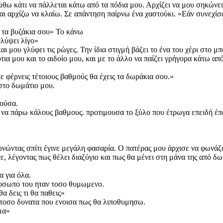
ώθω κάτι να πάλλεται κάτω από τα πόδια μου. Αρχίζει να μου σηκώνει
αι αρχίζω να κλαίω. Σε απάντηση παίρνω ένα χαστούκι. «Εάν συνεχίσ
 τα βυζάκια σου» Το κάνω
γλύψει λίγο»
αι μου γλύφει τις ρώγες. Την ίδια στιγμή βάζει το ένα του χέρι στο 
ύτια μου και το αιδοίο μου, και με το άλλο να παίζει γρήγορα κάτω α
ε φέρνεις τέτοιους βαθμούς θα έχεις τα δωράκια σου.»
στο δωμάτιο μου.
λούσα.
να πάρω κάλους βαθμους. προτιμουσα το ξύλο που έτρωγα επειδή έπ
ώντας σπίτι έγινε μεγάλη φασαρία. Ο πατέρας μου άρχισε να φωνάζει,
λέγοντας πως θέλει διαζύγιο και πως θα μένει στη μάνα της από δω κ
 για όλα.
προσωπο του ηταν τοσο θυμωμενο.
α δεις τι θα παθεις»
α τοσο δυνατα που ενοισα πως θα λιποθυμησω.
μα»