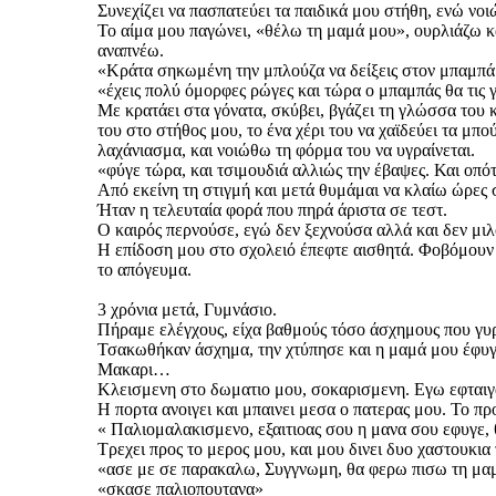
Συνεχίζει να πασπατεύει τα παιδικά μου στήθη, ενώ νοι
Το αίμα μου παγώνει, «θέλω τη μαμά μου», ουρλιάζω κ
αναπνέω.
«Κράτα σηκωμένη την μπλούζα να δείξεις στον μπαμπά
«έχεις πολύ όμορφες ρώγες και τώρα ο μπαμπάς θα τις 
Με κρατάει στα γόνατα, σκύβει, βγάζει τη γλώσσα του κ
του στο στήθος μου, το ένα χέρι του να χαϊδεύει τα μπο
λαχάνιασμα, και νοιώθω τη φόρμα του να υγραίνεται.
«φύγε τώρα, και τσιμουδιά αλλιώς την έβαψες. Και οπότ
Από εκείνη τη στιγμή και μετά θυμάμαι να κλαίω ώρες 
Ήταν η τελευταία φορά που πηρά άριστα σε τεστ.
Ο καιρός περνούσε, εγώ δεν ξεχνούσα αλλά και δεν μι
Η επίδοση μου στο σχολειό έπεφτε αισθητά. Φοβόμουν 
το απόγευμα.
3 χρόνια μετά, Γυμνάσιο.
Πήραμε ελέγχους, είχα βαθμούς τόσο άσχημους που γυρν
Τσακωθήκαν άσχημα, την χτύπησε και η μαμά μου έφυγε, 
Μακαρι…
Κλεισμενη στο δωματιο μου, σοκαρισμενη. Εγω εφταιγα
Η πορτα ανοιγει και μπαινει μεσα ο πατερας μου. Το 
« Παλιομαλακισμενο, εξαιτιοας σου η μανα σου εφυγε, θ
Τρεχει προς το μερος μου, και μου δινει δυο χαστουκι
«ασε με σε παρακαλω, Συγγνωμη, θα φερω πισω τη μα
«σκασε παλιοπουτανα»