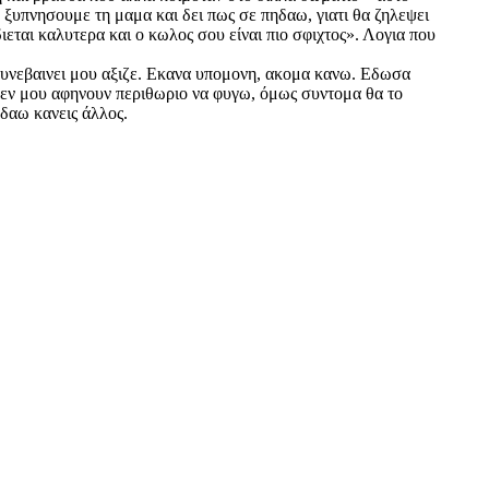
 ξυπνησουμε τη μαμα και δει πως σε πηδαω, γιατι θα ζηλεψει
ιεται καλυτερα και ο κωλος σου είναι πιο σφιχτος». Λογια που
συνεβαινει μου αξιζε. Εκανα υπομονη, ακομα κανω. Εδωσα
 Δεν μου αφηνουν περιθωριο να φυγω, όμως συντομα θα το
δαω κανεις άλλος.