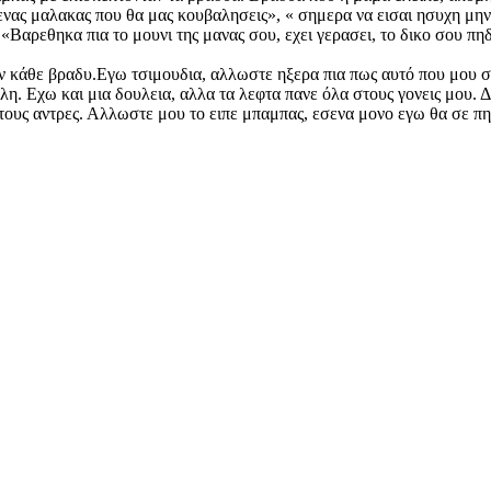
ενας μαλακας που θα μας κουβαλησεις», « σημερα να εισαι ησυχη μην
 «Βαρεθηκα πια το μουνι της μανας σου, εχει γερασει, το δικο σου πηδ
ν κάθε βραδυ.Εγω τσιμουδια, αλλωστε ηξερα πια πως αυτό που μου 
λη. Εχω και μια δουλεια, αλλα τα λεφτα πανε όλα στους γονεις μου.
τους αντρες. Αλλωστε μου το ειπε μπαμπας, εσενα μονο εγω θα σε πη