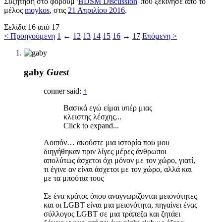
Συζήτηση στο φόρουμ '
BDSM Discussion
' που ξεκίνησε από το
μέλος
moykos
, στις
21 Απριλίου 2016
.
Σελίδα 16 από 17
< Προηγούμενη
1
←
12
13
14
15
16
→
17
Επόμενη >
gaby
Guest
conner said:
↑
Βασικά εγώ είμαι υπέρ μιας
κλειστης λέσχης...
Click to expand...
Λοιπόν… ακούστε μια ιστορία που μου
διηγήθηκαν πριν λίγες μέρες άνθρωποι
απολύτως άσχετοι όχι μόνον με τον χώρο, γιατί,
τι έγινε αν είναι άσχετοι με τον χώρο, αλλά και
με τα μπούτια τους
Σε ένα κράτος όπου αναγνωρίζονται μειονότητες
και οι LGBT είναι μια μειονότητα, πηγαίνει ένας
σύλλογος LGBT σε μια τράπεζα και ζητάει