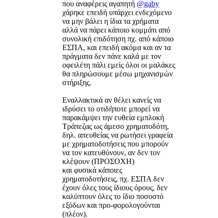
που αναφέρεις αγαπητή
@gaby
χάρηκε επειδή υπάρχει ενδεχόμενο
να μην βάλει η ίδια τα χρήματα
αλλά να πάρει κάποιο κομμάτι από
συνολική επιδότηση πχ. από κάποιο
ΕΣΠΑ, και επειδή ακόμα και αν τα
πράγματα δεν πάνε καλά με τον
οφειλέτη πάλι εμείς όλοι οι μαλάκες
θα πληρώσουμε μέσω μηχανισμών
στήριξης.
Εναλλακτικά αν θέλει κανείς να
ιδρύσει το οτιδήποτε μπορεί να
παρακάμψει την ευθεία εμπλοκή
Τράπεζας ως άμεσο χρηματοδότη,
δηλ. απευθείας να ρωτήσει γραφεία
με χρηματοδοτήσεις που μπορούν
να τον κατευθύνουν, αν δεν τον
κλέψουν (ΠΡΟΣΟΧΗ)
και φυσικά κάποιες
χρηματοδοτήσεις, πχ. ΕΣΠΑ δεν
έχουν όλες τους ίδιους όρους, δεν
καλύπτουν όλες το ίδιο ποσοστό
εξόδων και προ-φορολογούνται
(πλέον).