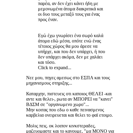
παρέα, αν δεν έχει κάνει ήδη με
μεμονωμένα άτομα διακριτικά και
οι δυο τους μεταξύ τους για ένας
προς έναν.
Εγώ έχω γνωρίσει ένα σωρό καλά
άτομα εδώ μέσα, οπότε ενώ ένας
τέτοιος χώρος θα μου άρεσε να
υπήρχε, και που δεν υπάρχει, ή που
δεν υπάρχει ακόμα, δεν με χαλάει
και τόσο.
Click to expand...
Νεε μου, πηγες αμεσως στο ΕΣΠΑ και τους
μηχανισμους στηριξης...
Καταρχην, πιστευεις οτι καποιος ΘΕΛΕΙ -και
αντε και θελει-, ρωτα αν ΜΠΟΡΕΙ να "κανει"
ΒΔΣΜ σε "οργανωμενο χωρο"...
Μην κοιτας που εδω ο καθε πεινασμενος
καρβελια ονειρευεται και θελει το φαϊ ετοιμο.
Μολις πεις. οκ λοιπον κινκστεραδες,
μαζευομαστε και το κανουμε, "μα ΜΟΝΟ για