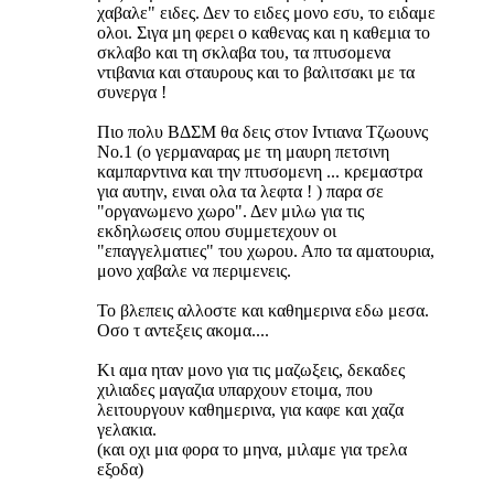
χαβαλε" ειδες. Δεν το ειδες μονο εσυ, το ειδαμε
ολοι. Σιγα μη φερει ο καθενας και η καθεμια το
σκλαβο και τη σκλαβα του, τα πτυσομενα
ντιβανια και σταυρους και το βαλιτσακι με τα
συνεργα !
Πιο πολυ ΒΔΣΜ θα δεις στον Ιντιανα Τζωουνς
Νο.1 (ο γερμαναρας με τη μαυρη πετσινη
καμπαρντινα και την πτυσομενη ... κρεμαστρα
για αυτην, ειναι ολα τα λεφτα ! ) παρα σε
"οργανωμενο χωρο". Δεν μιλω για τις
εκδηλωσεις οπου συμμετεχουν οι
"επαγγελματιες" του χωρου. Απο τα αματουρια,
μονο χαβαλε να περιμενεις.
Το βλεπεις αλλοστε και καθημερινα εδω μεσα.
Οσο τ αντεξεις ακομα....
Κι αμα ηταν μονο για τις μαζωξεις, δεκαδες
χιλιαδες μαγαζια υπαρχουν ετοιμα, που
λειτουργουν καθημερινα, για καφε και χαζα
γελακια.
(και οχι μια φορα το μηνα, μιλαμε για τρελα
εξοδα)