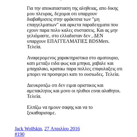
Για την αποκατασταση της αληθειας, απο δικης
μου πλευρας, δεχομαι οτι υπαρχουν
διαβαθμισεις στην φράκτσια των "μη
επαγγελματιων" και αρκετα παραδειγματα που
εχουν παρα πολυ καλες συστασεις. Και ας μην
γελιόμαστε, στο ελλαδισταν δεν , ΔΕΝ
υπαρχουν ΕΠΑΓΓΕΛΜΑΤΙΕΣ BDSMers.
Τελεία.
Αναφερομενος χαρακτηριστικα στο αματουριο,
κατι μεταξυ ειδα φως και μπηκα, χαβαλε και
μπαχαλακι, κραταω παρα πολλες επιφυλαξεις οτι
μπορει να προσφερει κατι το ουσιωδες. Τελεία.
Διευκρινιζω οτι δεν ειμαι οριστικος και
αμετακλητος και μονο οι ηλιθιοι ειναι αλαθητοι.
Τελεία.
Ελπίζω να ημουν σαφης και να το
ξεκαθαρισαμε.
Jack Wolfskin
,
27 Απριλίου 2016
#190