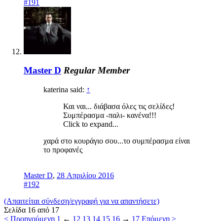
#191
Master D
Regular Member
katerina said:
↑
Και ναι... διάβασα όλες τις σελίδες!
Συμπέρασμα -παλι- κανένα!!!
Click to expand...
χαρά στο κουράγιο σου...το συμπέρασμα είναι
το προφανές
Master D
,
28 Απριλίου 2016
#192
(Απαιτείται σύνδεση/εγγραφή για να απαντήσετε)
Σελίδα 16 από 17
< Προηγούμενη
1
←
12
13
14
15
16
→
17
Επόμενη >