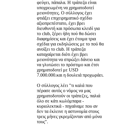
φεύγει, πάπαλα. Η τράπεζα είναι
υποχρεωμένη να χρηματοδοτεί
μειονότητες. Ο σύλλογος έχει
φτιάξει επιχειρηματικό σχέδιο
αξιοπρεπέστατο, έχει βρει
διευθυντή και πρόσωπα κλειδί για
το club, ξέρει ήδη πού θα δώσει
διαφημίσεις και έχει έτοιμα τρια
σχέδια για εκδηλώσεις με το πού θα
ανοίξει το club. Η τράπεζα
καταχαίρεται διότι έχει βρει
μειονότητα να σπρώξει δάνειο και
να γλυτώσει το πρόστιμο και έτσι
χρηματοδοτεί με USD
7.000.000.και η δουλειά προχωράει.
Ο σύλλογος λέει "τι καλά που
πέρασε αυτός ο νόμος να μας
χρηματοδοτούν οι τράπεζες, παλιά
όλο σε κάτι κωλόμπαρα -
κυριολεκτικά - πηγαίναμε που αν
δεν τα έκλεινε η αστυνομία στους
τρεις μήνες γκρεμίζονταν από μόνα
τους".