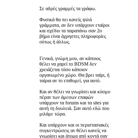
Σε αδρές γραμμές τα γράφω.
Φυσικά θα πει κανείς ψιλά
γράμματα, αν δεν υπάρχουν εταίροι
και σχέδιο τα παραπάνω σαν 2ο
βήμα είναι άχρηστες πληροφορίες
ούτως ή άλλως.
Γενικά, γνώμη μου, αν κάποιος
θέλει να χαρεί το BDSM δεν
χρειάζεται τόσο κάποιον
οργανωμένο χώρο. Θα βρει ταίρι, ή
ταίρια αν το επιθυμεί, για αυτό.
Και αν θέλει να γνωρίσει και κόσμο
πέραν των άμεσων επαφών
υπάρχουν τα forums και τα sites για
αυτή τη δουλειά. Σαν αυτό εδώ που
μιλάμε τώρα.
Και υπάρχουν και οι περιστασιακές
συγκεντρώσεις αν θέλει κανείς να
γνωρίσει και άτομα από κοντά σαν