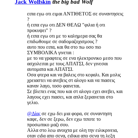
Jack Wolfskin
the big bad Wolf
ειπα εγω οτι ειμαι ΑΝΤΙΘΕΤΟΣ σε συναντησεις
?
ή ειπα εγω οτι ΔΕΝ ΘΕΛΩ "φιλια ή οτι
προκυψει" ?
ή ειπα εγω οτι με το καλημερα σας θα
επιδωθουμε σε σαδομαζοχισμους ?
αυτο που ειπα, και θα στο πω οσο πιο
ΣΥΜΒΟΛΙΚΑ γινεται :
με το να γραφτεις σε ενα ηλεκτρονικο μεσο που
ασχολειται με τους ΑΠΑΤΣΙ, δεν γινεσαι
αυτοματα και ΑΠΑΤΣΙ.
Οσα φτερα και να βαλεις στο κεφαλι. Και μολις
χρειαστει να ανεβεις στ αλογο και να πιασεις
καναν λαγο, τοσο φαινεται.
Σε βλεπει ενας που και στ αλογο εχει ανεβει, και
λαγους εχει πιασει, και απλα ξεραινεται στο
γελιο.
@Δίας
σε εχω δει μια φορα, σε συναντηση
καφε, δεν σε ξερω, δεν εχω τιποτε το
προσωπικο μαζι σου.
Αλλα στο λεω ανοιχτα με ολη την ειλικρινεια,
οταν ειδα απο σενα, ειδικα απο σενα τη λεξη