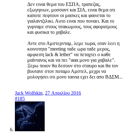
Δεν ειναι θεμα του ΕΣΠΑ, τραπεζας,
εξωγηινων, μοσσαντ και ΣΙΑ, ειναι θεμα οτι
καποτε πεφτουν οι μασκες και φαινεται το
γιαλαντζιλικι. Αυτο ειναι που ποναει. Και το
γυρναμε στους τσακωμους, τους αφορισμους
και φυσικα το χαβαλε.
Αντε στο Αμστερνταμ, λεμε τωρα, οταν λεει η
κοινοτητα "meeting ταδε ωρα ταδε μερος,
αμφιεση lack & lether" να πεταχτει ο καθε
μαϊντανος και να πει "ααα μονο για χαβαλε".
Ξερω ποιον θα δεσουν στο σταυρο και θα τον
βουτανε στον ποταμο Αμστελ, μεχρι να
μολογησει οτι μονο ταινια εχει δει απο ΒΔΣΜ...
Jack Wolfskin
,
27 Απριλίου 2016
#185