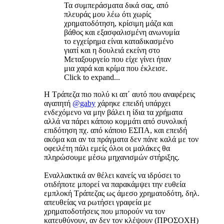
Τα συμπεράσματα δικά σας, από
πλευράς μου λέω ότι χωρίς
χρηματοδότηση, κρίσιμη μάζα και
βάθος και εξασφαλισμένη ανωνυμία
το εγχείρημα είναι καταδικασμένο
γιατί και η δουλειά εκείνη στο
Μεταξουργείο που είχε γίνει ήταν
μια χαρά και κρίμα που έκλεισε.
Click to expand...
Η Τράπεζα πιο πολύ κι απ΄ αυτό που αναφέρεις
αγαπητή
@gaby
χάρηκε επειδή υπάρχει
ενδεχόμενο να μην βάλει η ίδια τα χρήματα
αλλά να πάρει κάποιο κομμάτι από συνολική
επιδότηση πχ. από κάποιο ΕΣΠΑ, και επειδή
ακόμα και αν τα πράγματα δεν πάνε καλά με τον
οφειλέτη πάλι εμείς όλοι οι μαλάκες θα
πληρώσουμε μέσω μηχανισμών στήριξης.
Εναλλακτικά αν θέλει κανείς να ιδρύσει το
οτιδήποτε μπορεί να παρακάμψει την ευθεία
εμπλοκή Τράπεζας ως άμεσο χρηματοδότη, δηλ.
απευθείας να ρωτήσει γραφεία με
χρηματοδοτήσεις που μπορούν να τον
κατευθύνουν, αν δεν τον κλέψουν (ΠΡΟΣΟΧΗ)