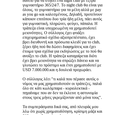
δάνειο για να στήσει ένα night club με έξτρα
γυμναστήριο 365/24/7. Το night club θα είναι για
όλους, το γυμναστήριο για τα μέλη αλλά με pay
as you go και καλεσμένους. Δηλαδή, προτείνουν
κάποιον επιτόπου δυο τρία ήδη μέλη, πάει αυτός
για γυμναστική, πληρώνει, φεύγει, πάπαλα. Η
τράπεζα είναι υποχρεωμένη να χρηματοδοτεί
μειονότητες. Ο σύλλογος έχει φτιάξει
επιχειρηματικό σχέδιο αξιοπρεπέστατο, έχει
βρει διευθυντή και πρόσωπα κλειδί για το club,
ξέρει ήδη πού θα δώσει διαφημίσεις και έχει
έτοιμα τρια σχέδια για εκδηλώσεις με το πού θα
ανοίξει το club. Η τράπεζα καταχαίρεται διότι
έχει βρει μειονότητα να σπρώξει δάνειο και να
γλυτώσει το πρόστιμο και έτσι χρηματοδοτεί με
USD 7.000.000.και η δουλειά προχωράει.
Ο σύλλογος λέει "τι καλά που πέρασε αυτός ο
νόμος να μας χρηματοδοτούν οι τράπεζες, παλιά
όλο σε κάτι κωλόμπαρα - κυριολεκτικά -
πηγαίναμε που αν δεν τα έκλεινε η αστυνομία
στους τρεις μήνες γκρεμίζονταν από μόνα τους".
Τα συμπεράσματα δικά σας, από πλευράς μου
λέω ότι χωρίς χρηματοδότηση, κρίσιμη μάζα και