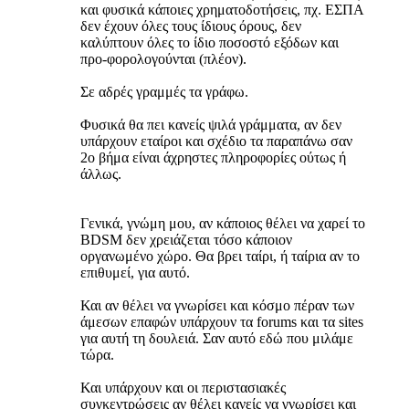
και φυσικά κάποιες χρηματοδοτήσεις, πχ. ΕΣΠΑ
δεν έχουν όλες τους ίδιους όρους, δεν
καλύπτουν όλες το ίδιο ποσοστό εξόδων και
προ-φορολογούνται (πλέον).
Σε αδρές γραμμές τα γράφω.
Φυσικά θα πει κανείς ψιλά γράμματα, αν δεν
υπάρχουν εταίροι και σχέδιο τα παραπάνω σαν
2ο βήμα είναι άχρηστες πληροφορίες ούτως ή
άλλως.
Γενικά, γνώμη μου, αν κάποιος θέλει να χαρεί το
BDSM δεν χρειάζεται τόσο κάποιον
οργανωμένο χώρο. Θα βρει ταίρι, ή ταίρια αν το
επιθυμεί, για αυτό.
Και αν θέλει να γνωρίσει και κόσμο πέραν των
άμεσων επαφών υπάρχουν τα forums και τα sites
για αυτή τη δουλειά. Σαν αυτό εδώ που μιλάμε
τώρα.
Και υπάρχουν και οι περιστασιακές
συγκεντρώσεις αν θέλει κανείς να γνωρίσει και