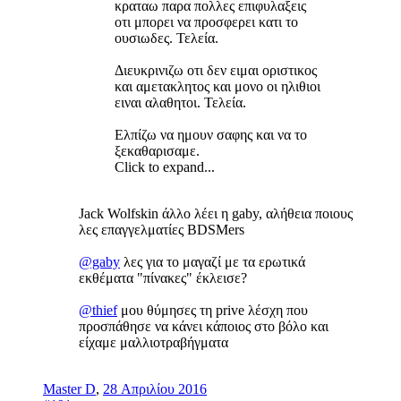
κραταω παρα πολλες επιφυλαξεις
οτι μπορει να προσφερει κατι το
ουσιωδες. Τελεία.
Διευκρινιζω οτι δεν ειμαι οριστικος
και αμετακλητος και μονο οι ηλιθιοι
ειναι αλαθητοι. Τελεία.
Ελπίζω να ημουν σαφης και να το
ξεκαθαρισαμε.
Click to expand...
Jack Wolfskin άλλο λέει η gaby, αλήθεια ποιους
λες επαγγελματίες BDSMers
@gaby
λες για το μαγαζί με τα ερωτικά
εκθέματα "πίνακες" έκλεισε?
@thief
μου θύμησες τη prive λέσχη που
προσπάθησε να κάνει κάποιος στο βόλο και
είχαμε μαλλιοτραβήγματα
Master D
,
28 Απριλίου 2016