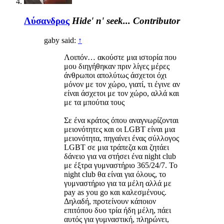
Λύσανδρος
Hide' n' seek...
Contributor
gaby said:
↑
Λοιπόν… ακούστε μια ιστορία που
μου διηγήθηκαν πριν λίγες μέρες
άνθρωποι απολύτως άσχετοι όχι
μόνον με τον χώρο, γιατί, τι έγινε αν
είναι άσχετοι με τον χώρο, αλλά και
με τα μπούτια τους
Σε ένα κράτος όπου αναγνωρίζονται
μειονότητες και οι LGBT είναι μια
μειονότητα, πηγαίνει ένας σύλλογος
LGBT σε μια τράπεζα και ζητάει
δάνειο για να στήσει ένα night club
με έξτρα γυμναστήριο 365/24/7. Το
night club θα είναι για όλους, το
γυμναστήριο για τα μέλη αλλά με
pay as you go και καλεσμένους.
Δηλαδή, προτείνουν κάποιον
επιτόπου δυο τρία ήδη μέλη, πάει
αυτός για γυμναστική, πληρώνει,