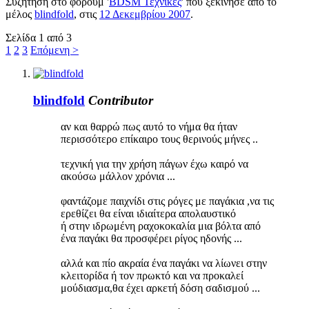
Συζήτηση στο φόρουμ '
BDSM Τεχνικές
' που ξεκίνησε από το
μέλος
blindfold
, στις
12 Δεκεμβρίου 2007
.
Σελίδα 1 από 3
1
2
3
Επόμενη >
blindfold
Contributor
αν και θαρρώ πως αυτό το νήμα θα ήταν
περισσότερο επίκαιρο τους θερινούς μήνες ..
τεχνική για την χρήση πάγων έχω καιρό να
ακούσω μάλλον χρόνια ...
φαντάζομε παιχνίδι στις ρόγες με παγάκια ,να τις
ερεθίζει θα είναι ιδιαίτερα απολαυστικό
ή στην ιδρωμένη ραχοκοκαλία μια βόλτα από
ένα παγάκι θα προσφέρει ρίγος ηδονής ...
αλλά και πίο ακραία ένα παγάκι να λίωνει στην
κλειτορίδα ή τον πρωκτό και να προκαλεί
μούδιασμα,θα έχει αρκετή δόση σαδισμού ...