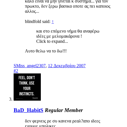
καλο ειναι να μην γινεται κ συστημα... για τον
πρωκτο, δεν ξερω βασικα οποτε ας πει καποιος
αλλος...
blindfold said:
↑
και στο επόμενο νήμα θα αναφέρω
ιδέες με μελομακάρονα !
Click to expand...
Αυτο θελω να το δω!!!
SMiss_angel2307
,
12 Δεκεμβρίου 2007
#2
BaD_HabitS
Regular Member
δεν φερνεις ρε συ κανενα ρεαλ?απο ιδεες
εχουμε μπολικες