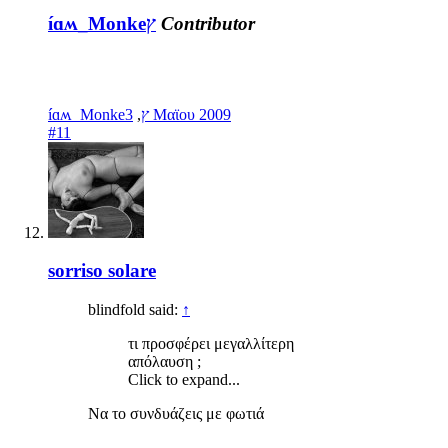
íɑʍ_Monkeץ
Contributor
,
íɑʍ_Monkeץ
3 Μαϊου 2009
#11
sorriso solare
blindfold said:
↑
τι προσφέρει μεγαλλίτερη
απόλαυση ;
Click to expand...
Να το συνδυάζεις με φωτιά