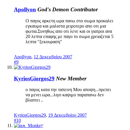
Apollyon
God's Demon
Contributor
Ο παγος αρκετη ωρα πανω στο σωμα προκαλει
εγκαυμα και μαλιστα χειροτερο απο οτι μια
φωτια.Συνηθως απο οτι λενε και οι γιατροι ανα
20 λεπτα επαφης με παγο το σωμα χρειαζεται 5
λεπτα "ξεκουραση"
Apollyon
,
12 Δεκεμβρίου 2007
#9
KyriosGiorgos29
New Member
ο παγος κατα την ταπεινη Μου αποψη...πρεπει
να μενει ωρα...λιγο καψιμο παραπανω δεν
βλαπτει ..
KyriosGiorgos29
,
19 Δεκεμβρίου 2007
#10