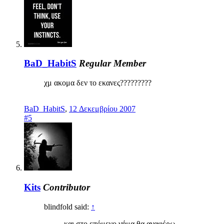
BaD_HabitS
Regular Member
χμ ακομα δεν το εκανες?????????
BaD_HabitS
,
12 Δεκεμβρίου 2007
#5
Kits
Contributor
blindfold said:
↑
και στο επόμενο νήμα θα αναφέρω