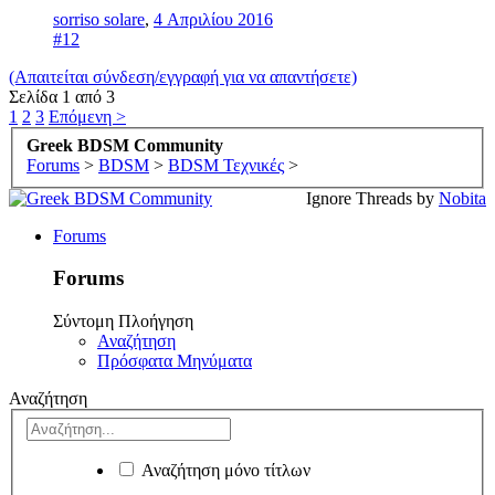
sorriso solare
,
4 Απριλίου 2016
#12
(Απαιτείται σύνδεση/εγγραφή για να απαντήσετε)
Σελίδα 1 από 3
1
2
3
Επόμενη >
Greek BDSM Community
Forums
>
BDSM
>
BDSM Τεχνικές
>
Ignore Threads by
Nobita
Forums
Forums
Σύντομη Πλοήγηση
Αναζήτηση
Πρόσφατα Μηνύματα
Αναζήτηση
Αναζήτηση μόνο τίτλων