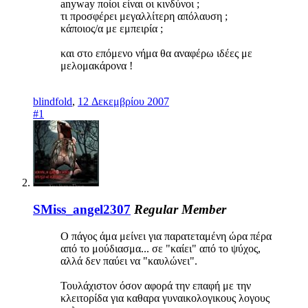
anyway ποίοι είναι οι κινδύνοι ;
τι προσφέρει μεγαλλίτερη απόλαυση ;
κάποιος/α με εμπειρία ;
και στο επόμενο νήμα θα αναφέρω ιδέες με
μελομακάρονα !
blindfold
,
12 Δεκεμβρίου 2007
#1
SMiss_angel2307
Regular Member
Ο πάγος άμα μείνει για παρατεταμένη ώρα πέρα
από το μούδιασμα... σε "καίει" από το ψύχος,
αλλά δεν παύει να "καυλώνει".
Τουλάχιστον όσον αφορά την επαφή με την
κλειτορίδα για καθαρα γυναικολογικους λογους