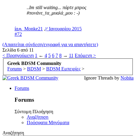
..Im still waiting... πάρτε μπρος
#πονάνε_τα_μυαλά_μου : -)
,
íɑʍ_Monkeץ
21 Ιανουαρίου 2015
#72
(Απαιτείται σύνδεση/εγγραφή για να απαντήσετε)
Σελίδα 6 από 11
< Προηγούμενη
1
←
4
5
6
7
8
→
11
Επόμενη >
Greek BDSM Community
Forums
>
BDSM
>
BDSM Εμπειρίες
>
Ignore Threads by
Nobita
Forums
Forums
Σύντομη Πλοήγηση
Αναζήτηση
Πρόσφατα Μηνύματα
Αναζήτηση