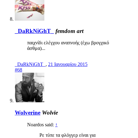
_DaRkNiGhT_
femdom art
παιχνίδι ελέγχου αναπνοής (έχω βρογχικό
άσθμα)...
_DaRkNiGhT_
,
21 Ιανουαρίου 2015
#68
Wolverine
Wolvie
Noardos said:
↑
Ρε τύπε τα φλόγγερ είναι για