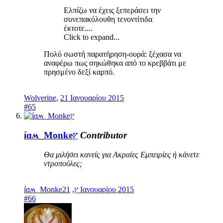
Ελπίζω να έχεις ξεπεράσει την
συνεπακόλουθη τενοντίτιδα
έκτοτε....
Click to expand...
Πολύ σωστή παρατήρηση-ουρά: ξέχασα να
αναφέρω πως σηκώθηκα από το κρεββάτι με
πρησμένο δεξί καρπό.
Wolverine
,
21 Ιανουαρίου 2015
#65
íɑʍ_Monkeץ
Contributor
Θα μιλήσει κανείς για Aκραίες Eμπειρίες ή κάνετε
ντροπούλες;
,
íɑʍ_Monkeץ
21 Ιανουαρίου 2015
#66