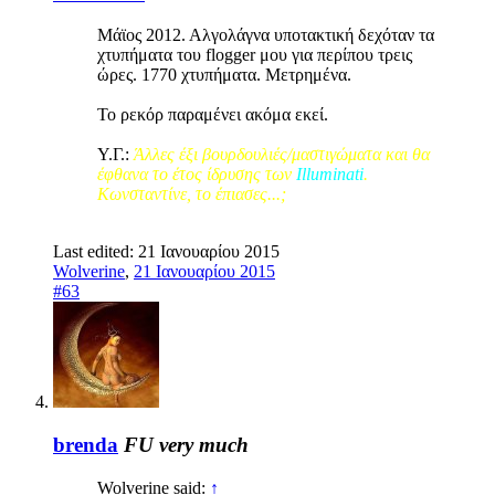
Μάϊος 2012. Αλγολάγνα υποτακτική δεχόταν τα
χτυπήματα του flogger μου για περίπου τρεις
ώρες. 1770 χτυπήματα. Μετρημένα.
Το ρεκόρ παραμένει ακόμα εκεί.
Υ.Γ.:
Άλλες έξι βουρδουλιές/μαστιγώματα και θα
έφθανα το έτος ίδρυσης των
Illuminati
.
Κωνσταντίνε, το έπιασες...;
Last edited:
21 Ιανουαρίου 2015
Wolverine
,
21 Ιανουαρίου 2015
#63
brenda
FU very much
Wolverine said:
↑