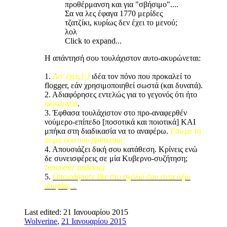
προθέρμανση και για "σβήσιμο"....
Σα να λες έφαγα 1770 μερίδες
τζατζίκι, κυρίως δεν έχει το μενού;
λολ
Click to expand...
Η απάντησή σου τουλάχιστον αυτο-ακυρώνεται:
1.
Δεν έχεις[;]
ιδέα τον πόνο που προκαλεί το
flogger, εάν χρησιμοποιηθεί σωστά (και δυνατά).
2. Αδιαφόρησες εντελώς για το γεγονός ότι ήτο
αλγολάγνα
.
3. Έφθασα τουλάχιστον στο προ-αναφερθέν
νούμερο-επίπεδο [ποσοτικά και ποιοτικά] ΚΑΙ
μπήκα στη διαδικασία να το αναφέρω.
Εσύ με τη
σειρά σου που βρίσκεσαι;
4. Απουσιάζει δική σου κατάθεση. Κρίνεις ενώ
δε συνεισφέρεις σε μία Κυβερνο-συζήτηση;
[απουσία παιδείας]
5.
Οποιοδήποτε like στο σχόλιό σου είναι άξιο
απορίας...
Last edited:
21 Ιανουαρίου 2015
Wolverine
,
21 Ιανουαρίου 2015