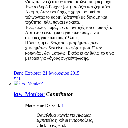
ν'αρχίσει να ζεσταίνεται/αιματώνεται η περιοχή.
Ένα σκληρό flogger (cat) τσούζει και ζεματάει.
Ακόμα, όταν ένα flogger χρησιμοποιείται
τυλίγοντας το κορμί (ράπινγκ) με δύναμη και
ταχύτητα, πάλι πονάει αρκετά.
Ένας άλλος παράγων, οι αντοχές του υποδοχέα.
Αυτά που είναι χάδια για κάποιους, είναι
σφυριές για κάποιους άλλους.
Πάντως, η επίδειξη του μετρήματος των
χτυπημάτων δεν είναι το φόρτε μου. Όταν
κοπανάω, δεν μετράω. Εκτός κι αν βάλω το υ να
μετράει για λόγους συγκέντρωσης.
Dark_Explorer
,
21 Ιανουαρίου 2015
#71
íɑʍ_Monkeץ
Contributor
Madeleine Rk said:
↑
Θα μιλήσει κανείς για Aκραίες
Eμπειρίες ή κάνετε ντροπούλες;
Click to expand...