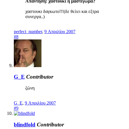
Απάντηση: χαστούκι ή μαστίγωμα?
χαστουκι δαγκωτο!!!(δε θελει και εξτρα
συνεργα..)
perfect_number
,
9 Απριλίου 2007
#8
G_E
Contributor
ζώνη
G_E
,
9 Απριλίου 2007
#9
blindfold
Contributor