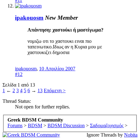
#11
ipakouosm
New Member
Απάντηση: χαστούκι ή μαστίγωμα?
νομιζω οτι το χαστουκι ειναι πιο
ταπεινωτικο.Ιδιως αν η Κυρια μου με
χαστουκιζει δημοσια
ipakouosm
,
10 Απριλίου 2007
#12
Σελίδα 1 από 13
1
←
2
3
4
5
6
→
13
Επόμενη >
Thread Status:
Not open for further replies.
Greek BDSM Community
Forums
>
BDSM
>
BDSM Discussion
>
Σαδομαζοχισμός
>
Ignore Threads by
Nobita