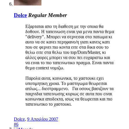
Dolce
Regular Member
Εξαρταται απο τη διαθεση με την οποια θα
δοθουν. Η ταπεινωση ειναι για μενα παντα θεμα
"delivery". Μπορει να σερνεσαι στο πατωμα κι
αυτο να σε κανει περηφανο/η γιατι κανεις κατι
που σε φερνει πιο κοντα ειτε στα δικα σου το
θελω ειτε στα θελω του top/Dom/Master, κι
αλλες φορες μπορει να σου πει ευχαριστω και
να ειναι το πιο ταπεινωτικο πραγμα. Ειναι παντα
θεμα context νομιζω.
Παρολα αυτα, κοινωνικα, το χαστουκι εχει
υποτιμητικη χροια. Το μαστιγωμα θεωρειται
απλως... διεστραμμενο. Για οσους βασιζουν τα
παιχνιδια ταπεινωσης κυριως σε αυτα που ειναι
κοινωνικα αποδεκτα, ισως να θεωρειται και πιο
ταπεινωτικο το χαστουκι.
Dolce
,
9 Απριλίου 2007
#6