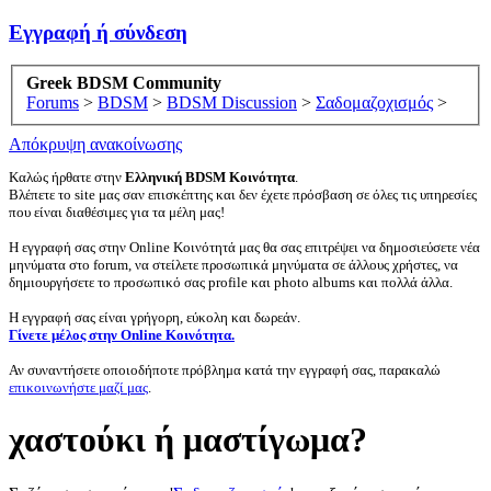
Εγγραφή ή σύνδεση
Greek BDSM Community
Forums
>
BDSM
>
BDSM Discussion
>
Σαδομαζοχισμός
>
Απόκρυψη ανακοίνωσης
Καλώς ήρθατε στην
Ελληνική BDSM Κοινότητα
.
Βλέπετε το site μας σαν επισκέπτης και δεν έχετε πρόσβαση σε όλες τις υπηρεσίες
που είναι διαθέσιμες για τα μέλη μας!
Η εγγραφή σας στην Online Κοινότητά μας θα σας επιτρέψει να δημοσιεύσετε νέα
μηνύματα στο forum, να στείλετε προσωπικά μηνύματα σε άλλους χρήστες, να
δημιουργήσετε το προσωπικό σας profile και photo albums και πολλά άλλα.
Η εγγραφή σας είναι γρήγορη, εύκολη και δωρεάν.
Γίνετε μέλος στην Online Κοινότητα.
Αν συναντήσετε οποιοδήποτε πρόβλημα κατά την εγγραφή σας, παρακαλώ
επικοινωνήστε μαζί μας
.
χαστούκι ή μαστίγωμα?