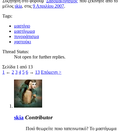
Συζήτηση στο φόρουμ '
Σαδομαζοχισμός
' που ξεκίνησε από το
μέλος
skia
, στις
9 Απριλίου 2007
.
Tags:
μαστίγιο
μαστίγωμα
πυγοράπισμα
χαστούκι
Thread Status:
Not open for further replies.
Σελίδα 1 από 13
1
←
2
3
4
5
6
→
13
Επόμενη >
skia
Contributor
Ποιό θεωρείτε ποιο ταπεινωτικό? Το μαστίγωμα