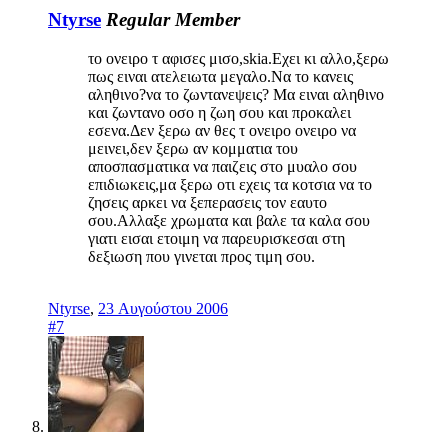
Ntyrse
Regular Member
το ονειρο τ αφισες μισο,skia.Εχει κι αλλο,ξερω
πως ειναι ατελειωτα μεγαλο.Να το κανεις
αληθινο?να το ζωντανεψεις? Μα ειναι αληθινο
και ζωντανο οσο η ζωη σου και προκαλει
εσενα.Δεν ξερω αν θες τ ονειρο ονειρο να
μεινει,δεν ξερω αν κομματια του
αποσπασματικα να παιζεις στο μυαλο σου
επιδιωκεις,μα ξερω οτι εχεις τα κοτσια να το
ζησεις αρκει να ξεπερασεις τον εαυτο
σου.Αλλαξε χρωματα και βαλε τα καλα σου
γιατι εισαι ετοιμη να παρευρισκεσαι στη
δεξιωση που γινεται προς τιμη σου.
Ntyrse
,
23 Αυγούστου 2006
#7