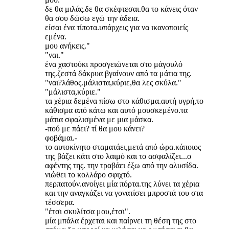
δε θα μιλάς.δε θα σκέφτεσαι.θα το κάνεις όταν
θα σου δώσω εγώ την άδεια.
είσαι ένα τίποτα.υπάρχεις για να ικανοποιείς
εμένα.
μου ανήκεις."
"ναι."
ένα χαστούκι προσγειώνεται στο μάγουλό
της.ζεστά δάκρυα βγαίνουν από τα μάτια της.
"ναι?λάθος.μάλιστα,κύριε,θα λες σκύλα."
"μάλιστα,κύριε."
τα χέρια δεμένα πίσω στο κάθισμα.αυτή υγρή,το
κάθισμα από κάτω και αυτό μουσκεμένο.τα
μάτια σφαλισμένα με μια μάσκα.
-πού με πάει? τί θα μου κάνει?
φοβάμαι.-
το αυτοκίνητο σταματάει,μετά από ώρα.κάποιος
της βάζει κάτι στο λαιμό και το ασφαλίζει...ο
αφέντης της. την τραβάει έξω από την αλυσίδα.
νιώθει το κολλάρο σφιχτό.
περπατούν.ανοίγει μία πόρτα.της λύνει τα χέρια
και την αναγκάζει να γονατίσει μπροστά του στα
τέσσερα.
"έτσι σκυλίτσα μου,έτσι".
μία μπάλα έρχεται και παίρνει τη θέση της στο