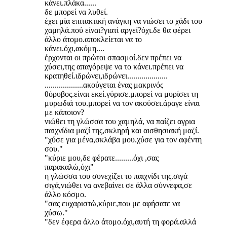
κάνει.πλάκα......
δε μπορεί να λυθεί.
έχει μία επιτακτική ανάγκη να νιώσει το χάδι του
χαμηλά.πού είναι?γιατί αργεί?όχι.δε θα φέρει
άλλο άτομο.αποκλείεται να το
κάνει.όχι,ακόμη....
έρχονται οι πρώτοι σπασμοί.δεν πρέπει να
χύσει,της απαγόρεψε να το κάνει.πρέπει να
κρατηθεί.ιδρώνει,ιδρώνει....................
...................ακούγεται ένας μακρινός
θόρυβος.είναι εκεί.γύρισε.μπορεί να μυρίσει τη
μυρωδιά του.μπορεί να τον ακούσει.άραγε είναι
με κάποιον?
νιώθει τη γλώσσα του χαμηλά, να παίζει αγρια
παιχνίδια μαζί της,σκληρή και αισθησιακή μαζί.
"χύσε για μένα,σκλάβα μου.χύσε για τον αφέντη
σου."
"κύριε μου,δε φέρατε.........όχι ,σας
παρακαλώ,όχι"
η γλώσσα του συνεχίζει το παιχνίδι της.σιγά
σιγά,νιώθει να ανεβαίνει σε άλλα σύννεφα,σε
άλλο κόσμο.
"σας ευχαριστώ,κύριε,που με αφήσατε να
χύσω."
"δεν έφερα άλλο άτομο.όχι,αυτή τη φορά.αλλά