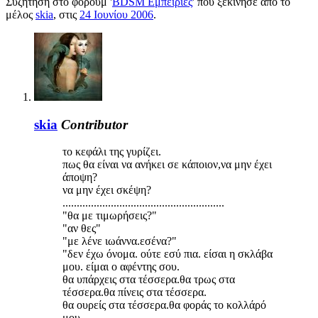
Συζήτηση στο φόρουμ '
BDSM Εμπειρίες
' που ξεκίνησε από το
μέλος
skia
, στις
24 Ιουνίου 2006
.
skia
Contributor
το κεφάλι της γυρίζει.
πως θα είναι να ανήκει σε κάποιον,να μην έχει
άποψη?
να μην έχει σκέψη?
.........................................................
"θα με τιμωρήσεις?"
"αν θες"
"με λένε ιωάννα.εσένα?"
"δεν έχω όνομα. ούτε εσύ πια. είσαι η σκλάβα
μου. είμαι ο αφέντης σου.
θα υπάρχεις στα τέσσερα.θα τρως στα
τέσσερα.θα πίνεις στα τέσσερα.
θα ουρείς στα τέσσερα.θα φοράς το κολλάρό
μου.