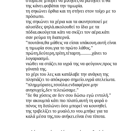
στόμα.δε μπορεί να μιλήσει,να ρωτήσει τι θα
της κάνει.φοβάται την τιμωρία.
τη σηκώνει όρθια και τη στήνει στον τοίχο με το
πρόσωπο.
της σηκώνει τα χέρια και τα ακινητοποιεί με
αλυσίδες ψηλά.ακολουθεί το ίδιο με τα
πόδια.ακούγεται κάτι να σκίζει τον αέρα.κάτι
σαν ρεύμα τη διαπερνά.
"πουτάνα,θα μάθεις να είσαι υπάκουη.αυτή είναι
η τιμωρία σου,για το πρώτο λάθος."
πρώτη,δεύτερη,τρίτη,τέταρτη..........χάνει το
λογαριασμό.
νιώθει να στάζει.τα υγρά της να φεύγουν,προς τα
γόνατά της.
το χέρι του λες και κατάλαβε την ανάγκη της
πλησιάζει το απόκρυφο σημείο.υγρά ατελείωτα.
"πλημμύρισες,τσούλα.ενδιαφέρον.μην
ανησυχείς,δεν τελειώσαμε."
"δε θα χύσεις αν δεν σου δώσω εγώ εντολή."
την ακουμπά κάτι πιο πλατύ,αυτή τη φορά ο
πόνος τη διπλώνει όσο μπορεί να κουνηθεί.
της τριβελίζει το μυαλό,το νου.μπήκε για τα
καλά μέσα της,του ανήκει.είναι ένα τίποτα.