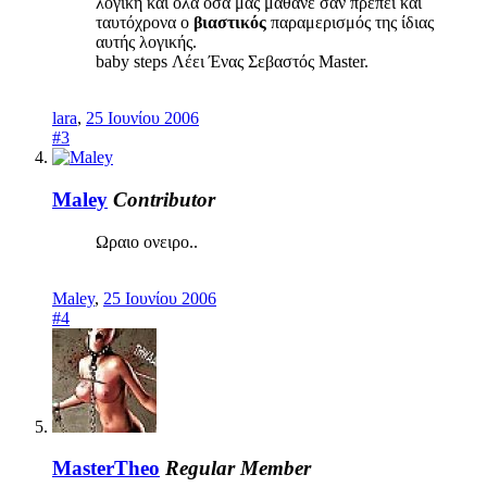
λογική και όλα όσα μας μάθανε σαν πρέπει και
ταυτόχρονα o
βιαστικός
παραμερισμός της ίδιας
αυτής λογικής.
baby steps Λέει Ένας Σεβαστός Master.
lara
,
25 Ιουνίου 2006
#3
Maley
Contributor
Ωραιο ονειρο..
Maley
,
25 Ιουνίου 2006
#4
MasterTheo
Regular Member