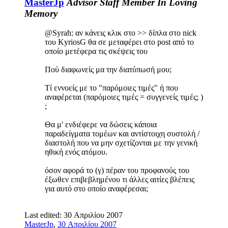
MasterJp
Advisor
Staff Member
In Loving
Memory
@Syrah: αν κάνεις κλικ στο >> δίπλα στο nick
του KyriosG θα σε μεταφέρει στο post από το
οποίο μετέφερα τις σκέψεις του
Πού διαφωνείς μα την διατύπωσή μου;
Τί εννοείς με το "παρόμοιες τιμές" ή που
αναφέρεται (παρόμοιες τιμές = συγγενείς τιμές; )
;
Θα μ' ενδιέφερε να δώσεις κάποια
παραδείγματα τομέων και αντίστοιχη συστολή /
διαστολή που να μην σχετίζονται με την γενική
ηθική ενός ατόμου.
όσον αφορά το (γ) πέραν του προφανούς του
έξωθεν επιβεβλημένου τι άλλες αιτίες βλέπεις
για αυτό στο οποίο αναφέρεσαι;
Last edited:
30 Απριλίου 2007
MasterJp
,
30 Απριλίου 2007