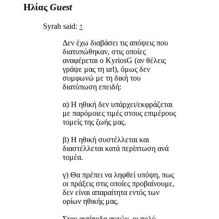
Ηλίας
Guest
Syrah said:
↑
Δεν έχω διαβάσει τις απόψεις που
διατυπώθηκαν, στις οποίες
αναφέρεται ο KyriosG (αν θέλεις
γράψε μας τη url), όμως δεν
συμφωνώ με τη δική του
διατύπωση επειδή:
α) Η ηθική δεν υπάρχει/εκφράζεται
με παρόμοιες τιμές στους επιμέρους
τομείς της ζωής μας.
β) Η ηθική συστέλλεται και
διαστέλλεται κατά περίπτωση ανά
τομέα.
γ) Θα πρέπει να ληφθεί υπόψη, πως
οι πράξεις στις οποίες προβαίνουμε,
δεν είναι απαραίτητα εντός των
ορίων ηθικής μας.
Στον αντίποδα αυτών, οι πολύ