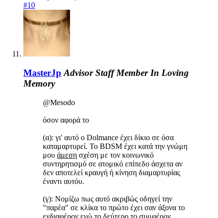
#10
MasterJp
Advisor
Staff Member
In Loving
Memory
@Mesodo
όσον αφορά το
(α): γι' αυτό ο Dolmance έχει δίκιο σε όσα
καταμαρτυρεί. Το BDSM έχει κατά την γνώμη
μου
άμεση
σχέση με τον κοινωνικό
συντηρητισμό σε ατομικό επίπεδο άσχετα αν
δεν αποτελεί κραυγή ή κίνηση διαμαρτυρίας
έναντι αυτόυ.
(γ): Νομίζω πως αυτό ακριβώς οδηγεί την
"παρέα" σε κλίκα το πρώτο έχει σαν άξονα το
ενδιαφέρον ενώ το δεύτερο το συμφέρον.