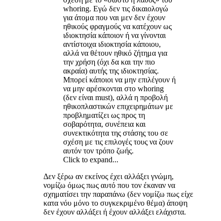
whoring. Εγώ δεν τις δικαιολογώ
για άτομα που ναι μεν δεν έχουν
ηθικούς φραγμούς να κατέχουν ως
ιδιοκτησία κάποιον ή να γίνονται
αντίστοιχα ιδιoκτησία κάποιου,
αλλά να θέτουν ηθικό ζήτημα για
την χρήση (όχι δα και την πιο
ακραία) αυτής της ιδιοκτησίας.
Μπορεί κάποιοι να μην επιλέγουν ή
να μην αρέσκονται στο whoring
(δεν είναι must), αλλά η προβολή
ηθικοπλαστικών επιχειρημάτων με
προβληματίζει ως προς τη
σοβαρότητα, συνέπεια και
συνεκτικότητα της στάσης του σε
σχέση με τις επιλογές τους να ζουν
αυτόν τον τρόπο ζωής.
Click to expand...
Δεν ξέρω αν εκείνος έχει αλλάξει γνώμη,
νομίζω όμως πως αυτό που τον έκαναν να
σχηματίσει την παραπάνω (δεν νομίζω πως είχε
κατα νόυ μόνο το συγκεκριμένο θέμα) άποψη
δεν έχουν αλλάξει ή έχουν αλλάξει ελάχιστα.