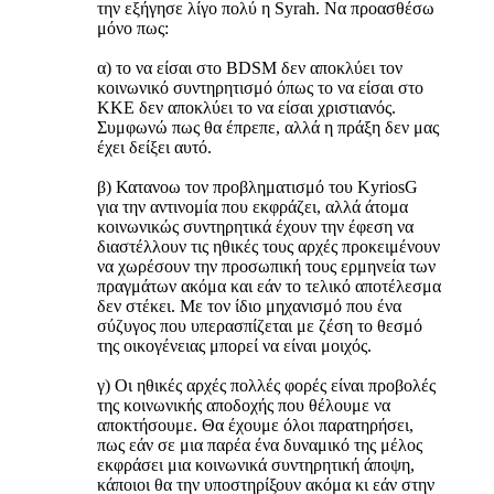
την εξήγησε λίγο πολύ η Syrah. Να προασθέσω
μόνο πως:
α) το να είσαι στο BDSM δεν αποκλύει τον
κοινωνικό συντηρητισμό όπως το να είσαι στο
ΚΚΕ δεν αποκλύει το να είσαι χριστιανός.
Συμφωνώ πως θα έπρεπε, αλλά η πράξη δεν μας
έχει δείξει αυτό.
β) Κατανοω τον προβληματισμό του KyriosG
για την αντινομία που εκφράζει, αλλά άτομα
κοινωνικώς συντηρητικά έχουν την έφεση να
διαστέλλουν τις ηθικές τους αρχές προκειμένουν
να χωρέσουν την προσωπική τους ερμηνεία των
πραγμάτων ακόμα και εάν το τελικό αποτέλεσμα
δεν στέκει. Με τον ίδιο μηχανισμό που ένα
σύζυγος που υπερασπίζεται με ζέση το θεσμό
της οικογένειας μπορεί να είναι μοιχός.
γ) Οι ηθικές αρχές πολλές φορές είναι προβολές
της κοινωνικής αποδοχής που θέλουμε να
αποκτήσουμε. Θα έχουμε όλοι παρατηρήσει,
πως εάν σε μια παρέα ένα δυναμικό της μέλος
εκφράσει μια κοινωνικά συντηρητική άποψη,
κάποιοι θα την υποστηρίξουν ακόμα κι εάν στην