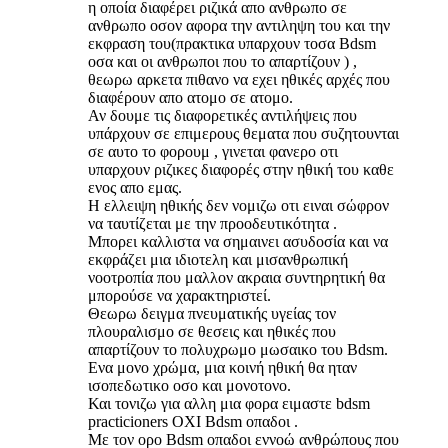
η οποία διαφέρει ριζικά απο ανθρωπο σε
ανθρωπο οσον αφορα την αντιληψη του και την
εκφραση του(πρακτικα υπαρχουν τοσα Bdsm
οσα και οι ανθρωποι που το απαρτίζουν ) ,
θεωρω αρκετα πιθανο να εχει ηθικές αρχές που
διαφέρουν απο ατομο σε ατομο.
Αν δουμε τις διαφορετικές αντιλήψεις που
υπάρχουν σε επιμερους θεματα που συζητουνται
σε αυτο το φορουμ , γινεται φανερο οτι
υπαρχουν ριζικες διαφορές στην ηθική του καθε
ενος απο εμας.
Η ελλειψη ηθικής δεν νομιζω οτι ειναι σώφρον
να ταυτίζεται με την προοδευτικότητα .
Μπορει καλλιστα να σημαινει ασυδοσία και να
εκφράζει μια ιδιοτελη και μισανθρωπική
νοοτροπία που μαλλον ακραια συντηρητική θα
μπορούσε να χαρακτηριστεί.
Θεωρω δειγμα πνευματικής υγείας τον
πλουραλισμο σε θεσεις και ηθικές που
απαρτίζουν το πολυχρωμο μωσαικο του Bdsm.
Ενα μονο χρώμα, μια κοινή ηθική θα ηταν
ισοπεδωτικο οσο και μονοτονο.
Και τονιζω για αλλη μια φορα ειμαστε bdsm
practicioners ΟΧΙ Bdsm οπαδοι .
Με τον ορο Bdsm οπαδοι εννοώ ανθρώπους που