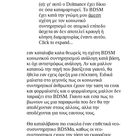
(α): γι' αυτό ο Dolmance έχει δίκιο
σε όσα καταμαρτυρεί. Το BDSM
έχει κατά την γνώμη μου
άμεση
σχέση με τον κοινωνικό
συντηρητισμό σε ατομικό επίπεδο
άσχετα αν δεν αποτελεί κραυγή ή
κίνηση διαμαρτυρίας έναντι αυτόυ.
Click to expand...
εαν καταλαβα καλα θεωρείς τη σχέση BDSM
κοινωνικού συντηρητισμού ανάλογη κατά βάση,
κι όχι αντιστρόφως ανάλογη. Αν και μαλλον
κατανοώ την πηγή που βασίζεσαι γιαυτό, θα
ήθελα εαν εχεις όρεξη μια επέκταση. Ειδικά
μαλιστα στο γεγονός πως οι κοινωνικά
συντηρητικοί άνθρωποι έχουν την ταση να ειναι
και φορμαλιστές και ο φορμαλισμος μαλλον δεν
ταιριαζει στο BDSM. Γιαυτο και ειπα πως το
βιωνουν ως μια παραφωνία που δεν θα την
αποδέχονταν στους αλλους, αλλα την
αποδέχονται για τους εαυτους τους.
Θα καταλάβαινα πιο ευκολα έναν επιθετικά νεο-
συσυντηρητικο BDSMα, καθως οι νεο-
συντηρητικοι εχουν την τάση να εκφραζουν