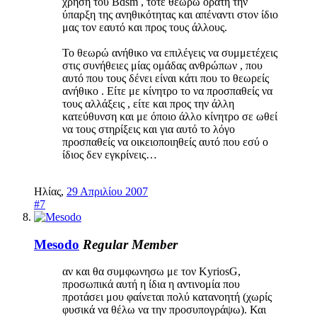
χρήση του Bdsm , τότε θεωρώ ορατή την
ύπαρξη της ανηθικότητας και απέναντι στον ίδιο
μας τον εαυτό και προς τους άλλους.
Το θεωρώ ανήθικο να επιλέγεις να συμμετέχεις
στις συνήθειες μίας ομάδας ανθρώπων , που
αυτό που τους δένει είναι κάτι που το θεωρείς
ανήθικο . Είτε με κίνητρο το να προσπαθείς να
τους αλλάξεις , είτε και προς την άλλη
κατεύθυνση και με όποιο άλλο κίνητρο σε ωθεί
να τους στηρίξεις και για αυτό το λόγο
προσπαθείς να οικειοποιηθείς αυτό που εσύ ο
ίδιος δεν εγκρίνεις…
Ηλίας
,
29 Απριλίου 2007
#7
Mesodo
Regular Member
αν και θα συμφωνησω με τον KyriosG,
προσωπικά αυτή η ίδια η αντινομία που
προτάσει μου φαίνεται πολύ κατανοητή (χωρίς
φυσικά να θέλω να την προσυπογράψω). Και