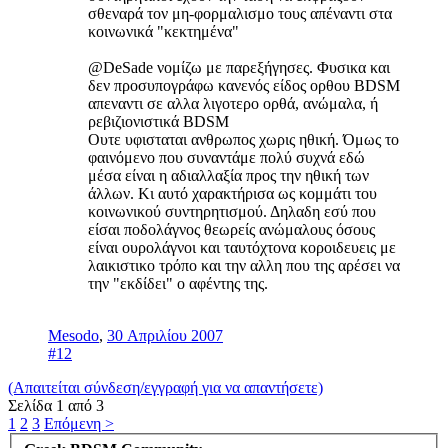
σθεναρά τον μη-φορμαλισμο τους απέναντι στα
κοινωνικά "κεκτημένα"
@DeSade νομίζω με παρεξήγησες. Φυσικα και
δεν προσυπογράφω κανενός είδος ορθου BDSM
απεναντι σε αλλα λιγοτερο ορθά, ανώμαλα, ή
ρεβιζιονιστικά BDSM
Ουτε υφισταται ανθρωπος χωρις ηθική. Όμως το
φαινόμενο που συναντάμε πολύ συχνά εδώ
μέσα είναι η αδιαλλαξία προς την ηθική των
άλλων. Κι αυτό χαρακτήρισα ως κομμάτι του
κοινωνικού συντηρητισμού. Δηλαδη εσύ που
είσαι ποδολάγνος θεωρείς ανώμαλους όσους
είναι ουρολάγνοι και ταυτόχτονα κοροιδευεις με
λαικιστικο τρόπο και την αλλη που της αρέσει να
την "εκδίδει" ο αφέντης της.
Mesodo
,
30 Απριλίου 2007
#12
(Απαιτείται σύνδεση/εγγραφή για να απαντήσετε)
Σελίδα 1 από 3
1
2
3
Επόμενη >