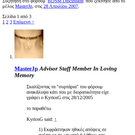
Συζήτηση στο φόρουμ '
BDSM Discussion
' που ξεκίνησε από το
μέλος
MasterJp
, στις
28 Απριλίου 2007
.
Σελίδα 1 από 3
1
2
3
Επόμενη >
MasterJp
Advisor
Staff Member
In Loving
Memory
Σκαλίζοντας τα "συρτάρια" του φόρουμ
ανακάλυψα κάτι που με διορατικότητα είχε
γράψει o KyriosG στις 28/12/2005
το παραθέτω
KyriosG said:
↑
1) Εκφράστηκαν ηθικές απόψεις σε
σχέση με το «σωστό ή λάθος» του