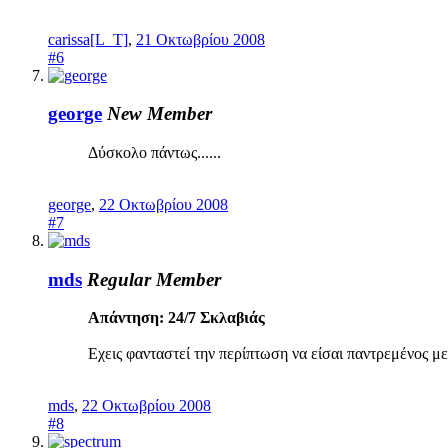
carissa[L_T]
,
21 Οκτωβρίου 2008
#6
george
New Member
Δύσκολο πάντως......
george
,
22 Οκτωβρίου 2008
#7
mds
Regular Member
Απάντηση: 24/7 Σκλαβιάς
Εχεις φανταστεί την περίπτωση να είσαι παντρεμένος με
mds
,
22 Οκτωβρίου 2008
#8