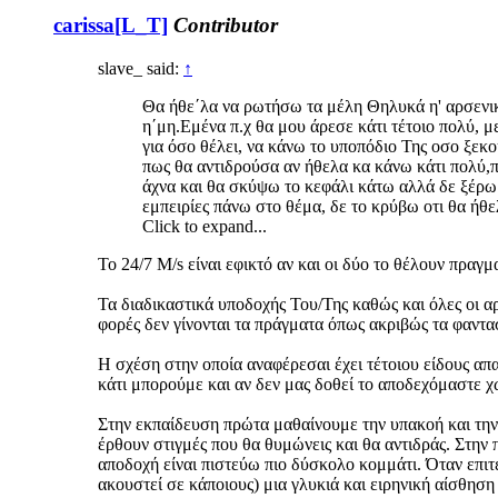
carissa[L_T]
Contributor
slave_ said:
↑
Θα ήθε΄λα να ρωτήσω τα μέλη Θηλυκά η' αρσενικά
η΄μη.Εμένα π.χ θα μου άρεσε κάτι τέτοιο πολύ, μ
για όσο θέλει, να κάνω το υποπόδιο Της οσο ξεκο
πως θα αντιδρούσα αν ήθελα κα κάνω κάτι πολύ,π
άχνα και θα σκύψω το κεφάλι κάτω αλλά δε ξέρω 
εμπειρίες πάνω στο θέμα, δε το κρύβω οτι θα ήθε
Click to expand...
Το 24/7 M/s είναι εφικτό αν και οι δύο το θέλουν πραγ
Τα διαδικαστικά υποδοχής Του/Της καθώς και όλες οι 
φορές δεν γίνονται τα πράγματα όπως ακριβώς τα φαντ
Η σχέση στην οποία αναφέρεσαι έχει τέτοιου είδους απα
κάτι μπορούμε και αν δεν μας δοθεί το αποδεχόμαστε χω
Στην εκπαίδευση πρώτα μαθαίνουμε την υπακοή και την 
έρθουν στιγμές που θα θυμώνεις και θα αντιδράς. Στην
αποδοχή είναι πιστεύω πιο δύσκολο κομμάτι. Όταν επιτε
ακουστεί σε κάποιους) μια γλυκιά και ειρηνική αίσθηση