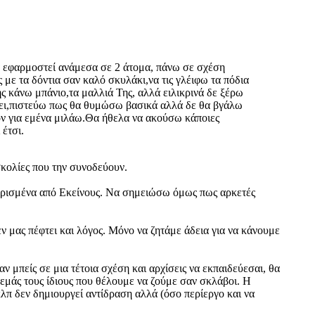
να εφαρμοστεί ανάμεσα σε 2 άτομα, πάνω σε σχέση
ς με τα δόντια σαν καλό σκυλάκι,να τις γλέιφω τα πόδια
ης κάνω μπάνιο,τα μαλλιά Της, αλλά ειλικρινά δε ξέρω
άρει,πιστεύω πως θα θυμώσω βασικά αλλά δε θα βγάλω
τον για εμένα μιλάω.Θα ήθελα να ακούσω κάποιες
 έτσι.
σκολίες που την συνοδεύουν.
ς ορισμένα από Εκείνους. Να σημειώσω όμως πως αρκετές
ν μας πέφτει και λόγος. Μόνο να ζητάμε άδεια για να κάνουμε
 μπείς σε μια τέτοια σχέση και αρχίσεις να εκπαιδεύεσαι, θα
 εμάς τους ίδιους που θέλουμε να ζούμε σαν σκλάβοι. Η
κλπ δεν δημιουργεί αντίδραση αλλά (όσο περίεργο και να