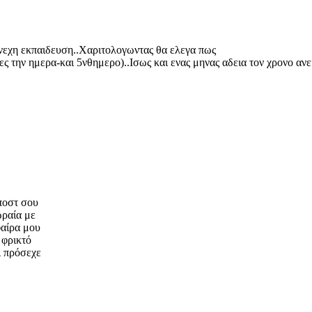
υνεχη εκπαιδευση..Χαριτολογωντας θα ελεγα πως
ωρες την ημερα-και 5νθημερο)..Ισως και ενας μηνας αδεια τον χρονο α
ποστ σου
ωραία με
φαίρα μου
 φρικτό
ι πρόσεχε