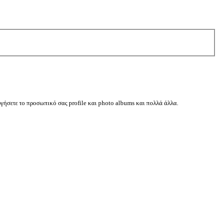
ργήσετε το προσωπικό σας profile και photo albums και πολλά άλλα.