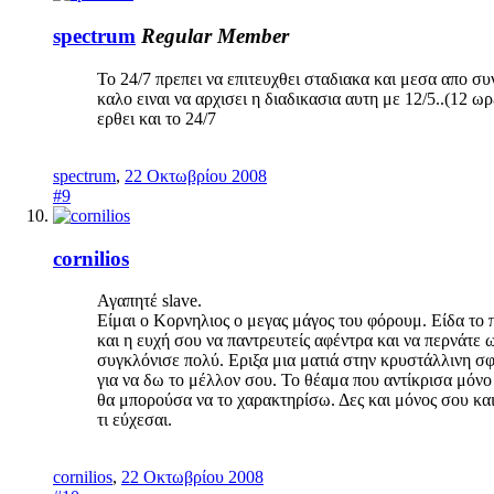
spectrum
Regular Member
To 24/7 πρεπει να επιτευχθει σταδιακα και μεσα απο σ
καλο ειναι να αρχισει η διαδικασια αυτη με 12/5..(12 
ερθει και το 24/7
spectrum
,
22 Οκτωβρίου 2008
#9
cornilios
Αγαπητέ slave.
Είμαι ο Κορνηλιος ο μεγας μάγος του φόρουμ. Είδα το 
και η ευχή σου να παντρευτείς αφέντρα και να περνάτε 
συγκλόνισε πολύ. Εριξα μια ματιά στην κρυστάλλινη σ
για να δω το μέλλον σου. Το θέαμα που αντίκρισα μόνο
θα μπορούσα να το χαρακτηρίσω. Δες και μόνος σου κα
τι εύχεσαι.
cornilios
,
22 Οκτωβρίου 2008