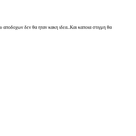
νευ αποδοχων δεν θα ηταν κακη ιδεα..Και καποια στιγμη θα