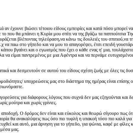
 αν έχουνε βιώσει τέτοιου είδους εμπειρίες και κατά πόσο μπορεί 
ε το που θα μπάινει η Κυρία μου σπίτι να της βγάζω τα παππούτσια Τη
υράζεται βλέποντας τηλεόραση,να κάνω τις δουλειές του σπιτιού,να τ
.χ να παω στο γήπεδο και να μου το απαγορέψει, έτσι επειδή γουστ
κάπου βγαίνει και ο εγωισμός που έχει ο κάθε ενας η' μια, τουλάχισ
λα να είμαι παντρεμένος με μια Αφέντρα και να περνάμε ευτυχισμένοι
ματικά και δεσμευτούν σε αυτού του είδους σχέση ζωής με όλες τις δυ
αρμοδιότητες/ υποχρεώσεις μας στο διάστημα της ημέρας είναι επίση
ασιωνόμαστε.
γορεύσεις για διάφορους λόγους που συχνά δεν μας εξηγούνται και δε
ρίς μούτρα και χωρίς γρίνιες.
αποδοχή. Ο δρόμος δεν είναι και εύκολος και θεωρώ σίγουρο πως όταν
 πορία θα ανακαλύψεις πως όσο πιο τυφλή η υπακοή τόσο πιο καλά για
υχθεί και αυτό, μια άρνηση για το γήπεδο, για ψώνια, καφέ με φίλες 
 μέσα μας.