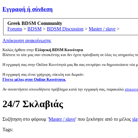
Εγγραφή ή σύνδεση
Greek BDSM Community
Forums
>
BDSM
>
BDSM Discussion
>
Master / slave
>
Απόκρυψη ανακοίνωσης
Καλώς ήρθατε στην
Ελληνική BDSM Κοινότητα
.
Βλέπετε το site μας σαν επισκέπτης και δεν έχετε πρόσβαση σε όλες τις υπηρεσίες πο
Η εγγραφή σας στην Online Κοινότητά μας θα σας επιτρέψει να δημοσιεύσετε νέα 
Η εγγραφή σας είναι γρήγορη, εύκολη και δωρεάν.
Γίνετε μέλος στην Online Κοινότητα.
Αν συναντήσετε οποιοδήποτε πρόβλημα κατά την εγγραφή σας, παρακαλώ
επικοιν
24/7 Σκλαβιάς
Συζήτηση στο φόρουμ '
Master / slave
' που ξεκίνησε από το μέλος
sl
Tags: