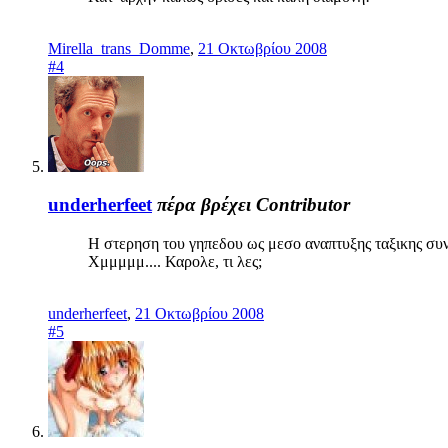
Mirella_trans_Domme
,
21 Οκτωβρίου 2008
#4
underherfeet
πέρα βρέχει
Contributor
Η στερηση του γηπεδου ως μεσο αναπτυξης ταξικης συν
Χμμμμμ.... Καρολε, τι λες;
underherfeet
,
21 Οκτωβρίου 2008
#5