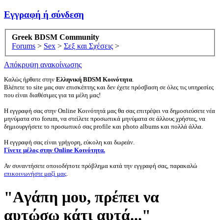
Εγγραφή ή σύνδεση
Greek BDSM Community
Forums
>
Sex
>
Σεξ και Σχέσεις
>
Απόκρυψη ανακοίνωσης
Καλώς ήρθατε στην
Ελληνική BDSM Κοινότητα
.
Βλέπετε το site μας σαν επισκέπτης και δεν έχετε πρόσβαση σε όλες τις υπηρεσίες
που είναι διαθέσιμες για τα μέλη μας!
Η εγγραφή σας στην Online Κοινότητά μας θα σας επιτρέψει να δημοσιεύσετε νέα
μηνύματα στο forum, να στείλετε προσωπικά μηνύματα σε άλλους χρήστες, να
δημιουργήσετε το προσωπικό σας profile και photo albums και πολλά άλλα.
Η εγγραφή σας είναι γρήγορη, εύκολη και δωρεάν.
Γίνετε μέλος στην Online Κοινότητα.
Αν συναντήσετε οποιοδήποτε πρόβλημα κατά την εγγραφή σας, παρακαλώ
επικοινωνήστε μαζί μας
.
"Aγάπη μου, πρέπει να
αυτώσω κάτι αυτά..."