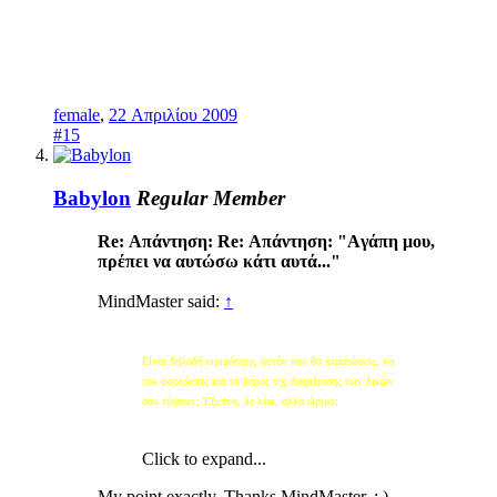
female
,
22 Απριλίου 2009
#15
Babylon
Regular Member
Re: Απάντηση: Re: Απάντηση: "Aγάπη μου,
πρέπει να αυτώσω κάτι αυτά..."
MindMaster said:
↑
Είναι δηλαδή ωριμότερο, αυτόν που θα κερατώσεις, να
του φορτώσεις και το βάρος της διαχείρισης των δικών
σου τύψεων; Έξυπνο, δε λέω, αλλά ώριμο;
Click to expand...
My point exactly. Thanks MindMaster. : )