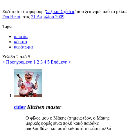
Συζήτηση στο φόρουμ '
Σεξ και Σχέσεις
' που ξεκίνησε από το μέλος
DocHeart
, στις
21 Απριλίου 2009
.
Tags:
απιστία
κέρατο
κεράτωμα
Σελίδα 2 από 5
< Προηγούμενη
1
2
3
4
5
Επόμενη >
cider
Kitchen master
Ο φίλος μου ο Μάκης (σημειωτέον, ο Μάκης
μερικές φορές είναι πολύ κακό παιδάκι)
απολαμβάνει και αυτή καθαυτή τη φάση, αλλά