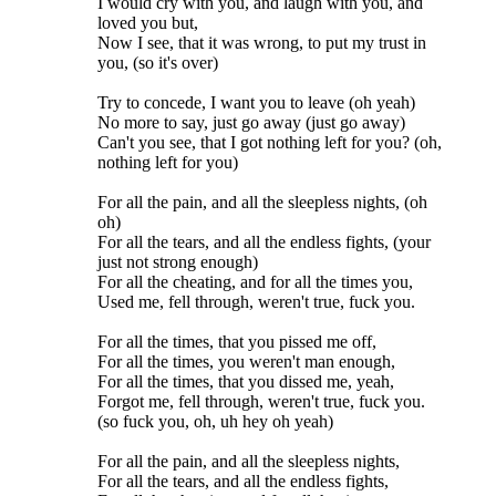
I would cry with you, and laugh with you, and
loved you but,
Now I see, that it was wrong, to put my trust in
you, (so it's over)
Try to concede, I want you to leave (oh yeah)
No more to say, just go away (just go away)
Can't you see, that I got nothing left for you? (oh,
nothing left for you)
For all the pain, and all the sleepless nights, (oh
oh)
For all the tears, and all the endless fights, (your
just not strong enough)
For all the cheating, and for all the times you,
Used me, fell through, weren't true, fuck you.
For all the times, that you pissed me off,
For all the times, you weren't man enough,
For all the times, that you dissed me, yeah,
Forgot me, fell through, weren't true, fuck you.
(so fuck you, oh, uh hey oh yeah)
For all the pain, and all the sleepless nights,
For all the tears, and all the endless fights,