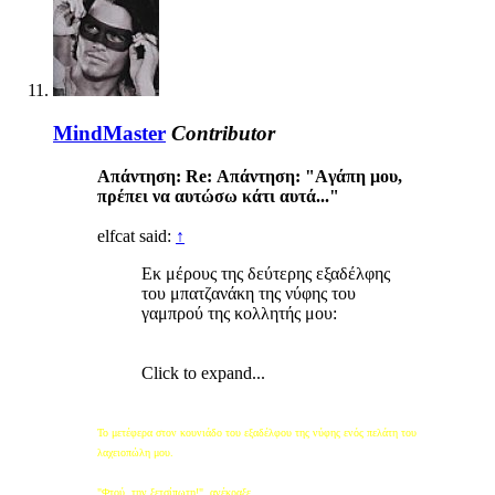
MindMaster
Contributor
Απάντηση: Re: Απάντηση: "Aγάπη μου,
πρέπει να αυτώσω κάτι αυτά..."
elfcat said:
↑
Εκ μέρους της δεύτερης εξαδέλφης
του μπατζανάκη της νύφης του
γαμπρού της κολλητής μου:
Click to expand...
Το μετέφερα στον κουνιάδο του εξαδέλφου της νύφης ενός πελάτη του
λαχειοπώλη μου.
"Φτού, την ξετσίπωτη!", ανέκραξε..