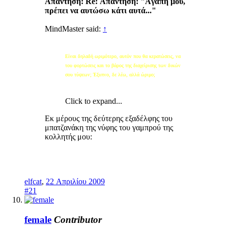
Απάντηση: Re: Απάντηση: "Aγάπη μου,
πρέπει να αυτώσω κάτι αυτά..."
MindMaster said:
↑
Είναι δηλαδή ωριμότερο, αυτόν που θα κερατώσεις, να
του φορτώσεις και το βάρος της διαχείρισης των δικών
σου τύψεων; Έξυπνο, δε λέω, αλλά ώριμο;
Click to expand...
Εκ μέρους της δεύτερης εξαδέλφης του
μπατζανάκη της νύφης του γαμπρού της
κολλητής μου:
elfcat
,
22 Απριλίου 2009
#21
female
Contributor