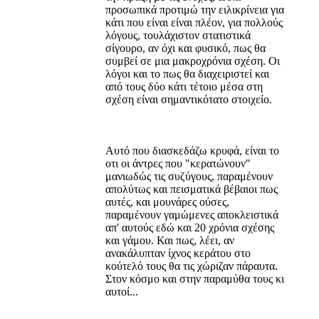
προσωπικά προτιμώ την ειλικρίνεια για
κάτι που είναι είναι πλέον, για πολλούς
λόγους, τουλάχιστον στατιστικά
σίγουρο, αν όχι και φυσικό, πως θα
συμβεί σε μια μακροχρόνια σχέση. Οι
λόγοι και το πως θα διαχειριστεί και
από τους δύο κάτι τέτοιο μέσα στη
σχέση είναι σημαντικότατο στοιχείο.
Αυτό που διασκεδάζω κρυφά, είναι το
οτι οι άντρες που "κερατώνουν"
μανιωδώς τις συζύγους, παραμένουν
απολύτως και πεισματικά βέβαιοι πως
αυτές, και μουνάρες ούσες,
παραμένουν γαμώμενες αποκλειστικά
απ' αυτούς εδώ και 20 χρόνια σχέσης
και γάμου. Και πως, λέει, αν
ανακάλυπταν ίχνος κεράτου στο
κούτελό τους θα τις χώριζαν πάραυτα.
Στον κόσμο και στην παραμύθα τους κι
αυτοί...