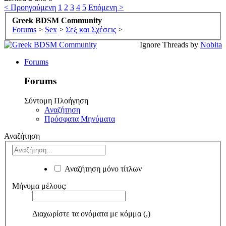
< Προηγούμενη
1
2
3
4
5
Επόμενη >
Greek BDSM Community
Forums
>
Sex
>
Σεξ και Σχέσεις
>
Ignore Threads by
Nobita
Forums
Forums
Σύντομη Πλοήγηση
Αναζήτηση
Πρόσφατα Μηνύματα
Αναζήτηση
Αναζήτηση μόνο τίτλων
Μήνυμα μέλους:
Διαχωρίστε τα ονόματα με κόμμα (,)