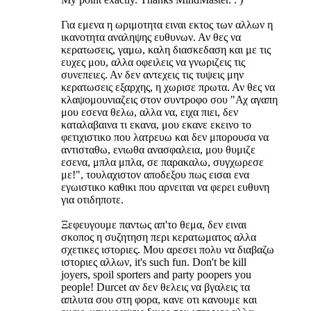
Για εμενα η ωριμοτητα ειναι εκτος των αλλων η
ικανοτητα αναληψης ευθυνων. Αν θες να
κερατωσεις, γαμω, καλη διασκεδαση και με τις
ευχες μου, αλλα οφειλεις να γνωριζεις τις
συνεπειες. Αν δεν αντεχεις τις τυψεις μην
κερατωσεις εξαρχης, η χωρισε πρωτα. Αν θες να
κλαψομουνιαζεις στον συντροφο σου "Αχ αγαπη
μου εσενα θελω, αλλα να, ειχα πιει, δεν
καταλαβαινα τι εκανα, μου εκανε εκεινο το
φετιχιστικο που λατρευω και δεν μπορουσα να
αντισταθω, ενιωθα ανασφαλεια, μου θυμιζε
εσενα, μπλα μπλα, σε παρακαλω, συγχωρεσε
με!", τουλαχιστον αποδεξου πως εισαι ενα
εγωιστικο καθικι που αρνειται να φερει ευθυνη
για οτιδηποτε.
Ξεφευγουμε παντως απ'το θεμα, δεν ειναι
σκοπος η συζητηση περι κερατωματος αλλα
σχετικες ιστοριες. Μου αρεσει πολυ να διαβαζω
ιστοριες αλλων, it's such fun. Don't be kill
joyers, spoil sporters and party poopers you
people! Durcet αν δεν θελεις να βγαλεις τα
απλυτα σου στη φορα, κανε οτι κανουμε και