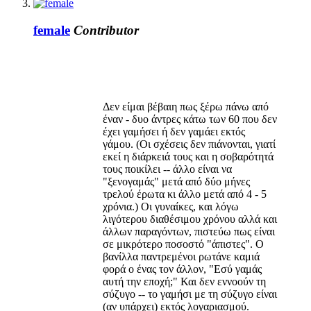
female
Contributor
Δεν είμαι βέβαιη πως ξέρω πάνω από
έναν - δυο άντρες κάτω των 60 που δεν
έχει γαμήσει ή δεν γαμάει εκτός
γάμου. (Οι σχέσεις δεν πιάνονται, γιατί
εκεί η διάρκειά τους και η σοβαρότητά
τους ποικίλει -- άλλο είναι να
"ξενογαμάς" μετά από δύο μήνες
τρελού έρωτα κι άλλο μετά από 4 - 5
χρόνια.) Οι γυναίκες, και λόγω
λιγότερου διαθέσιμου χρόνου αλλά και
άλλων παραγόντων, πιστεύω πως είναι
σε μικρότερο ποσοστό "άπιστες". Ο
βανίλλα παντρεμένοι ρωτάνε καμιά
φορά ο ένας τον άλλον, "Εσύ γαμάς
αυτή την εποχή;" Και δεν εννοούν τη
σύζυγο -- το γαμήσι με τη σύζυγο είναι
(αν υπάρχει) εκτός λογαριασμού.