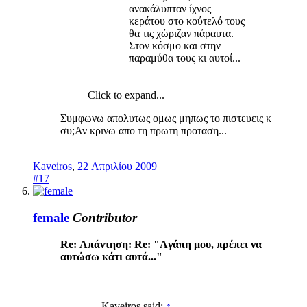
ανακάλυπταν ίχνος
κεράτου στο κούτελό τους
θα τις χώριζαν πάραυτα.
Στον κόσμο και στην
παραμύθα τους κι αυτοί...
Click to expand...
Συμφωνω απολυτως ομως μηπως το πιστευεις κ
συ;Αν κρινω απο τη πρωτη προταση...
Kaveiros
,
22 Απριλίου 2009
#17
female
Contributor
Re: Απάντηση: Re: "Aγάπη μου, πρέπει να
αυτώσω κάτι αυτά..."
Kaveiros said:
↑