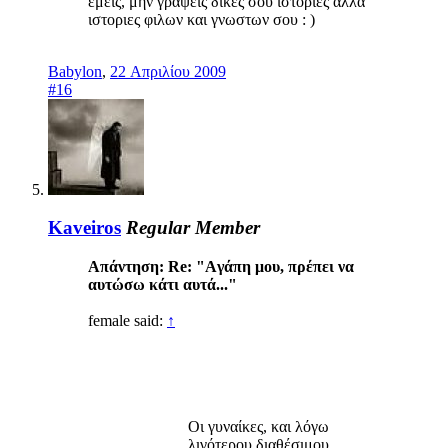
εμεις, μην γραψεις δικες σου ιστοριες αλλα
ιστοριες φιλων και γνωστων σου : )
Babylon
,
22 Απριλίου 2009
#16
Kaveiros
Regular Member
Απάντηση: Re: "Aγάπη μου, πρέπει να
αυτώσω κάτι αυτά..."
female said:
↑
Οι γυναίκες, και λόγω
λιγότερου διαθέσιμου