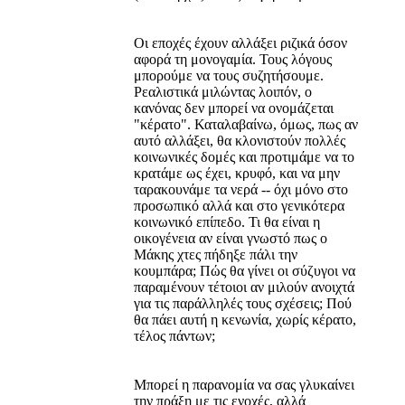
Οι εποχές έχουν αλλάξει ριζικά όσον
αφορά τη μονογαμία. Τους λόγους
μπορούμε να τους συζητήσουμε.
Ρεαλιστικά μιλώντας λοιπόν, ο
κανόνας δεν μπορεί να ονομάζεται
"κέρατο". Καταλαβαίνω, όμως, πως αν
αυτό αλλάξει, θα κλονιστούν πολλές
κοινωνικές δομές και προτιμάμε να το
κρατάμε ως έχει, κρυφό, και να μην
ταρακουνάμε τα νερά -- όχι μόνο στο
προσωπικό αλλά και στο γενικότερα
κοινωνικό επίπεδο. Τι θα είναι η
οικογένεια αν είναι γνωστό πως ο
Μάκης χτες πήδηξε πάλι την
κουμπάρα; Πώς θα γίνει οι σύζυγοι να
παραμένουν τέτοιοι αν μιλούν ανοιχτά
για τις παράλληλές τους σχέσεις; Πού
θα πάει αυτή η κενωνία, χωρίς κέρατο,
τέλος πάντων;
Μπορεί η παρανομία να σας γλυκαίνει
την πράξη με τις ενοχές, αλλά