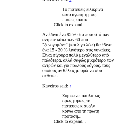
Το πιστευεις ειλικρινα
αυτο αγαπητη μου;
...ισως καποτε​
Click to expand...
Αν έδινα ένα 95 % στο ποσοστό των
αντρών κάτω των 60 που
"ξενογαμάνε" (και λίγα λέω) θα έδινα
ένα 15 - 20 % λιγότερο στις γυναίκες.
Είναι σίγουρα πολύ μεγαλύτερο από
παλιότερα, αλλά σαφώς μικρότερο των
αντρών και για πολλούς λόγους, τους
οποίους αν θέλεις μπορώ να σου
εκθέσω.
Kaveiros said:
↑
Συμφωνω απολυτως
ομως μηπως το
πιστευεις κ συ;Αν
κρινω απο τη πρωτη
προταση... ​
Click to expand...