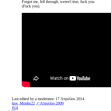
Forgot me, fell through, weren't true, fuck you.
(Fuck you).
Last edited by a moderator:
17 Απριλίου 2014
,
íɑʍ_Monkeץ
22 Απριλίου 2009
#14