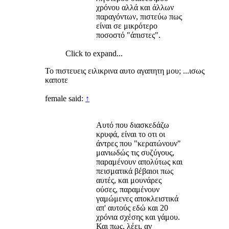
χρόνου αλλά και άλλων
παραγόντων, πιστεύω πως
είναι σε μικρότερο
ποσοστό "άπιστες".
Click to expand...
Το πιστευεις ειλικρινα αυτο αγαπητη μου; ...ισως
καποτε
female said:
↑
Αυτό που διασκεδάζω
κρυφά, είναι το οτι οι
άντρες που "κερατώνουν"
μανιωδώς τις συζύγους,
παραμένουν απολύτως και
πεισματικά βέβαιοι πως
αυτές, και μουνάρες
ούσες, παραμένουν
γαμώμενες αποκλειστικά
απ' αυτούς εδώ και 20
χρόνια σχέσης και γάμου.
Και πως, λέει, αν