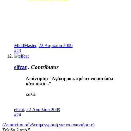
MindMaster
,
22 Απριλίου 2009
#23
elfcat
.
Contributor
Απάντηση: "Aγάπη μου, πρέπει να αυτώσω
κάτι αυτά..."
καλό!
elfcat
,
22 Απριλίου 2009
#24
(Απαιτείται σύνδεση/εγγραφή για να απαντήσετε)
Σελίδα 2 από 5