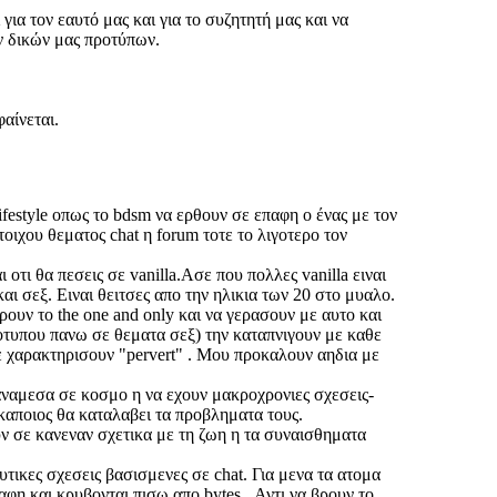
ια τον εαυτό μας και για το συζητητή μας και να
ν δικών μας προτύπων.
αίνεται.
festyle οπως το bdsm να ερθουν σε επαφη ο ένας με τον
οιχου θεματος chat η forum τοτε το λιγοτερο τον
οτι θα πεσεις σε vanilla.Ασε που πολλες vanilla ειναι
ι σεξ. Ειναι θειτσες απο την ηλικια των 20 στο μυαλο.
ουν το the one and only και να γερασουν με αυτο και
εοτυπου πανω σε θεματα σεξ) την καταπνιγουν με καθε
ε χαρακτηρισουν "pervert" . Μου προκαλουν αηδια με
 αναμεσα σε κοσμο η να εχουν μακροχρονιες σχεσεις-
καποιος θα καταλαβει τα προβληματα τους.
υν σε κανεναν σχετικα με τη ζωη η τα συναισθηματα
τικες σχεσεις βασισμενες σε chat. Για μενα τα ατομα
αφη και κρυβονται πισω απο bytes . Αντι να βρουν το