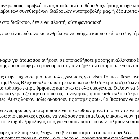
 ανθρώπους παραβλέποντας προσωρινά το θέμα διαχείρισης image και γ
 σκλάβοι των συνηθισμένων διαδρομών αυτοπροβολής μας, ή δέσμιοι τω
στο διαδίκτυο, δεν είναι πλαστή, ούτε φαντασιακή.
που είναι επόμενο και ανθρώπινο να υπάρχει και που κάποια στιγμή φ
υκαρία για άτομα που ανήκουν σε οποιασδήποτε μορφης εναλλακτικο li
σης που προσφέρει η σιγουρια οτι για να ήρθε ενα ατομο σε ενα αντιστ
 στην ψυχρα σε μια μου μολις γνωρισες για bdsm.Το πιο πιθανο ειναι 
 της Ρενας Βλαχοπουλου απο τη δεκαετια του 60 σε θεματα σχεσεων κα
 τρίπτυχο πατρις θρησκεις και πανω απ ολα οικογενεια. Θελουν να βρ
οποια γκρεμιζει την ουτοπια της μονογαμιας, η του καθε αλλου στερ
ες. Αυτες λοιπον μολις ακουσουν τις αποψεις σου , θα βιαστουν να σ
ι ενας τρόπος για ατομα που ειναι η νοιωθουν μονα (μπορει να ειναι
σα απο εικονικες σχέσεις να νοιώσουν οτι επιτελους επικοινωνουν η 
ο one night εξομολογος τους για να πουν αυτα που δεν τολμουν να πο
ορες απελπισμενος. Ψαχνει να βρει οικιοτητα μεσα απο φευγαλέες ψευ
τωπισουν το προβλημα της μοναξιας τους , φοβουνται την ανθρώπινη επ