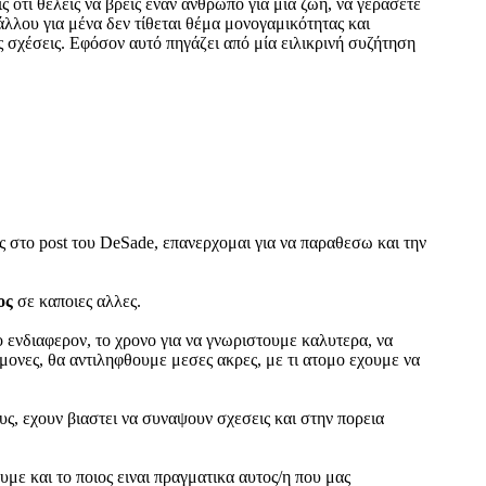
ς ότι θέλεις να βρεις έναν άνθρωπο για μια ζωή, να γεράσετε
άλλου για μένα δεν τίθεται θέμα μονογαμικότητας και
ς σχέσεις. Εφόσον αυτό πηγάζει από μία ειλικρινή συζήτηση
 στο post του DeSade, επανερχομαι για να παραθεσω και την
ος
σε καποιες αλλες.
το ενδιαφερον, το χρονο για να γνωριστουμε καλυτερα, να
μονες, θα αντιληφθουμε μεσες ακρες, με τι ατομο εχουμε να
υς, εχουν βιαστει να συναψουν σχεσεις και στην πορεια
με και το ποιος ειναι πραγματικα αυτος/η που μας