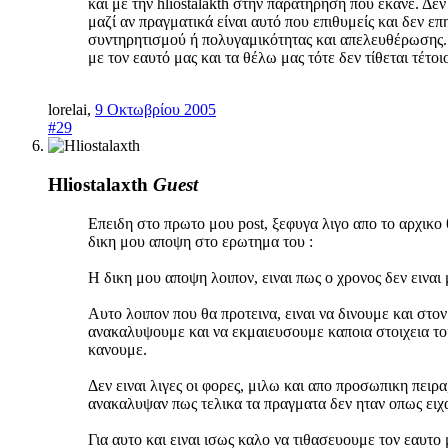
και με την hliostalakth στην παρατήρηση που έκανε. Δεν
μαζί αν πραγματικά είναι αυτό που επιθυμείς και δεν ε
συντηρητισμού ή πολυγαμικότητας και απελευθέρωσης. Ο
με τον εαυτό μας και τα θέλω μας τότε δεν τίθεται τέτοι
lorelai
,
9 Οκτωβρίου 2005
#29
Hliostalaxth
Guest
Επειδη στο πρωτο μου post, ξεφυγα λιγο απο το αρχικο
δικη μου αποψη στο ερωτημα του :
Η δικη μου αποψη λοιπον, ειναι πως ο χρονος δεν ειναι
Αυτο λοιπον που θα προτεινα, ειναι να δινουμε και στο
ανακαλυψουμε και να εκμαιευσουμε καποια στοιχεια του
κανουμε.
Δεν ειναι λιγες οι φορες, μιλω και απο προσωπικη πειρ
ανακαλυψαν πως τελικα τα πραγματα δεν ηταν οπως ειχα
Για αυτο και ειναι ισως καλο να τιθασευουμε τον εαυτο