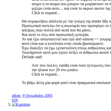
ατομο η τα ατομα που μπορυν να μοιραστουν τα πα
μιζερο ειναι αυτο.... και ειναι το ακρων αωτον τ
Click to expand...
Θα συμφωνήσω απόλυτα με την γνώμη της tender lilly 
Προσωπικά πιστεύω ότι η ανωνυμία που προσφέρει το inte
απείρως ποιο πολλά από αυτά που θα χάσει.
Και αυτό το λέω από προσωπική εμπειρία.
Αν και έχω απογοητευτεί και εγώ από κάποια << γνωριμ
αυτό είναι και η κοινότητα στην οποία βρισκόμαστε.
Έχω διαλέξει να έχω εμπιστοσύνη στους ανθρώπους και 
Τουλάχιστον αυτό μου έχουν δείξει οι άνθρωποι αυτού τ
DeSade said:
Ασε που πολλες vanilla ειναι τοσο ξενερωτες που
την ηλικια των 20 στο μυαλο.
Click to expand...
Το βάζω άλλη μία φορά γιατί είναι πραγματικά απολαυστ
pilote
,
9 Οκτωβρίου 2005
#26