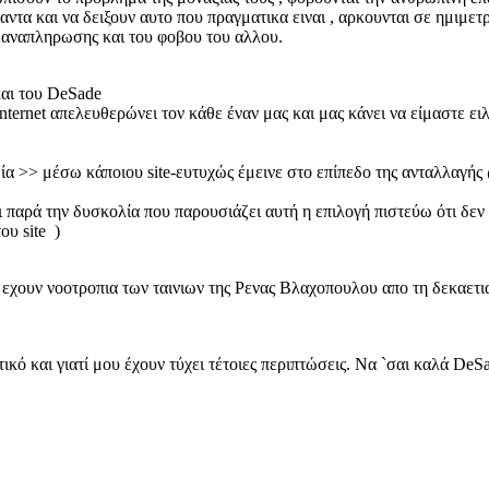
ντα και να δειξουν αυτο που πραγματικα ειναι , αρκουνται σε ημιμετ
ης αναπληρωσης και του φοβου του αλλου.
και του DeSade
rnet απελευθερώνει τον κάθε έναν μας και μας κάνει να είμαστε ειλικ
ία >> μέσω κάποιου site-ευτυχώς έμεινε στο επίπεδο της ανταλλαγής
παρά την δυσκολία που παρουσιάζει αυτή η επιλογή πιστεύω ότι δεν 
ου site )
 εχουν νοοτροπια των ταινιων της Ρενας Βλαχοπουλου απο τη δεκαετια
ικό και γιατί μου έχουν τύχει τέτοιες περιπτώσεις. Να `σαι καλά DeS