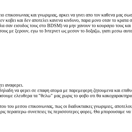
ιο επικοινωνιας και γνωριμιας, αρκει να γινει απο τον καθενα μας σω
εν κοβει και δεν αποτελει κανενα κινδυνο, παρα μονο οταν το κρατα 
αλλα σαν εισοδος τους στο BDSM) να μην χανουν το κουραγιο τους και
σους με ξερουν, εγω το Ιντερνετ ως μεσον το δοξαζω, γιατι μεσω αυ
ει αναφερει.
δηλαδη να φερει σε επαφη ατομα με παρεμεφερη ζητουμενα και επιθυμι
ασουμε ελευθερα τα "θελω" μας χωρις το φοβο οτι θα κακοχαρακτηρι
 του μεσου επικοινωνιας, πως οι διαδυκτιακες γνωριμιες, αποτελουν 
ις περαιτερω συνεπειες τις περισσοτερες φορες. Θα μπορουσαμε να 