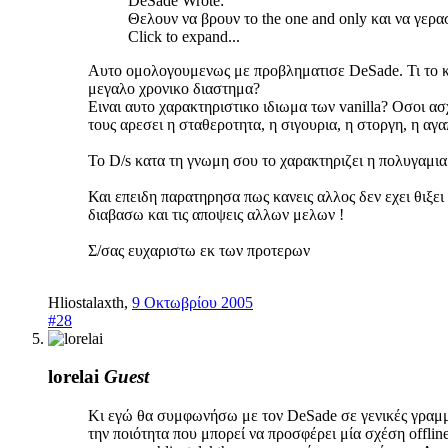
DeSade Wrote:
Θελουν να βρουν το the one and only και να γερ
Click to expand...
Αυτο ομολογουμενως με προβληματισε DeSade. Τι το κακο
μεγαλο χρονικο διαστημα?
Ειναι αυτο χαρακτηριστικο ιδιωμα των vanilla? Οσοι ασ
τους αρεσει η σταθεροτητα, η σιγουρια, η στοργη, η α
Το D/s κατα τη γνωμη σου το χαρακτηριζει η πολυγαμι
Και επειδη παρατηρησα πως κανεις αλλος δεν εχει θιξε
διαβασω και τις αποψεις αλλων μελων !
Σ/σας ευχαριστω εκ των προτερων
Hliostalaxth
,
9 Οκτωβρίου 2005
#28
lorelai
Guest
Κι εγώ θα συμφωνήσω με τον DeSade σε γενικές γραμμέ
την ποιότητα που μπορεί να προσφέρει μία σχέση offli