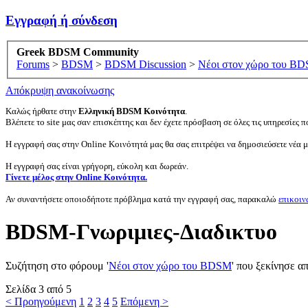
Εγγραφή ή σύνδεση
Greek BDSM Community
Forums
>
BDSM
>
BDSM Discussion
>
Νέοι στον χώρο του B
Απόκρυψη ανακοίνωσης
Καλώς ήρθατε στην
Ελληνική BDSM Κοινότητα
.
Βλέπετε το site μας σαν επισκέπτης και δεν έχετε πρόσβαση σε όλες τις υπηρεσίες πο
Η εγγραφή σας στην Online Κοινότητά μας θα σας επιτρέψει να δημοσιεύσετε νέα 
Η εγγραφή σας είναι γρήγορη, εύκολη και δωρεάν.
Γίνετε μέλος στην Online Κοινότητα.
Αν συναντήσετε οποιοδήποτε πρόβλημα κατά την εγγραφή σας, παρακαλώ
επικοιν
BDSM-Γνωριμιες-Διαδικτυο
Συζήτηση στο φόρουμ '
Νέοι στον χώρο του BDSM
' που ξεκίνησε α
Σελίδα 3 από 5
< Προηγούμενη
1
2
3
4
5
Επόμενη >