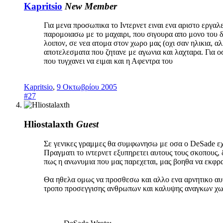
Kapritsio
New Member
Για μενα προσωπικα το Ιντερνετ ειναι ενα αριστο εργαλε
παρομοιασω με το μαχαιρι, που σιγουρα απο μονο του δ
λοιπον, σε νεα ατομα στον χωρο μας (οχι σαν ηλικια, 
αποτελεσματα που ζητανε με αγωνια και λαχταρα. Για ο
που τυγχανει να ειμαι και η Αφεντρα του
Kapritsio
,
9 Οκτωβρίου 2005
#27
Hliostalaxth
Guest
Σε γενικες γραμμες θα συμφωνησω με οσα ο DeSade εχ
Πραγματι το ιντερνετ εξυπηρετει αυτους τους σκοπους, 
πως η ανωνυμια που μας παρεχεται, μας βοηθα να εκφρ
Θα ηθελα ομως να προσθεσω και αλλο ενα αρνητικο αυτου
τροπο προσεγγισης ανθρωπων και καλυψης αναγκων χωρ