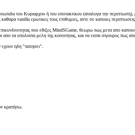
οσωπιδα του Kυριαρχου ή του υποτακτικου (αναλογα την περιπτωση), ρ
ς καθαρα vanilla ερωτικες τους επιθυμιες, αντε σε καποιες περιπτωσει
 επικυνδινοτητας που εθιξες MindSGame, θεωρω πως μετα απο καποι
ι απο τα υπολοιπα μελη της κοινοτητας, και να εισαι σιγουρος πως απ
ν εχουν ηδη "πατησει".
ον κρατήσω.