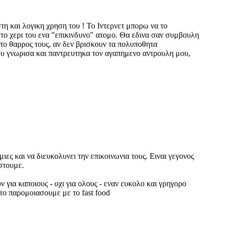
στη και λογικη χρηση του ! Το Ιντερνετ μπορω να το
στο χερι του ενα "επικινδυνο" ατομο. Θα εδινα σαν συμβουλη
 το θαρρος τους, αν δεν βρισκουν τα πολυποθητα
του γνωρισα και παντρευτηκα τον αγαπημενο αντρουλη μου,
ες και να διευκολυνει την επικοινωνια τους. Ειναι γεγονος
στουμε.
για καποιους - οχι για ολους - εναν ευκολο και γρηγορο
το παρομοιασουμε με το fast food