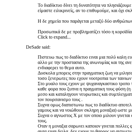
Το διαδίκτυο δίνει τη δυνατότητα να πλησιάζουμε
είμαστε ειλικρινείς, αν το επιθυμούμε, και όχι
Η δε χημεία που παράγεται μεταξύ δύο ανθρώπων 
Προσωπικά δε με προβληματίζει τόσο η κοροϊδία, 
Click to expand...
DeSade said:
Πιστευω πως το διαδίκτυο ειναι μια πολύ καλη ε
αλλο με την προστασια της ανωνυμίας και της ανε
ενδιαφερει το θεμα αυτο.
Δυσκολα μπορεις στην πραγματικη ζωη να μιλησεις
τοσο ξενερωτες που εχουν νοοτροπια των ταινιων
Στο μυαλο τους εχουν με ψυχαναγκαστικο τροπο το
καθε φορα που ξυπνα η πραγματικη τους φύση (η 
μεσο και καταληγουν νευρωτικες και συμπλεγματι
τον πουριτανισμο τους .
Συχνα ομως διαπιστωνω πως το διαδίκτυο αποτελε
γαμους και να νοιώθουν σκληρη μοναξια) ωστε με
Συχνα ο αγνωστος Χ με τον οποιο μιλουν γινεται 
τους.
Οταν η μοναξια σαρωνει καποιον γινεται πολλες φ
αυτα ειναι δειλα, δεν εχουν το θαρρος να αντιμε