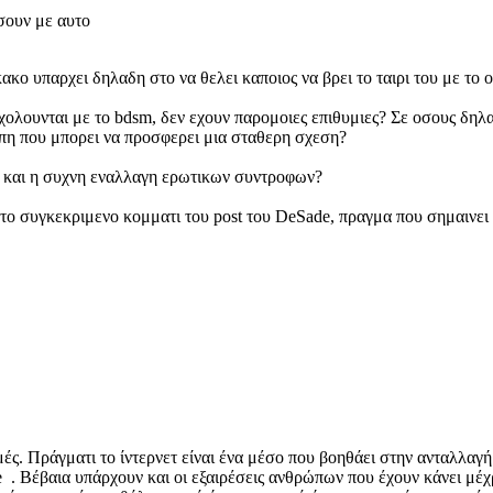
ασουν με αυτο
 υπαρχει δηλαδη στο να θελει καποιος να βρει το ταιρι του με το οπ
χολουνται με το bdsm, δεν εχουν παρομοιες επιθυμιες? Σε οσους δηλα
γαπη που μπορει να προσφερει μια σταθερη σχεση?
α και η συχνη εναλλαγη ερωτικων συντροφων?
ι το συγκεκριμενο κομματι του post του DeSade, πραγμα που σημαινε
ς. Πράγματι το ίντερνετ είναι ένα μέσο που βοηθάει στην ανταλλαγή
ne . Βέβαια υπάρχουν και οι εξαιρέσεις ανθρώπων που έχουν κάνει μ