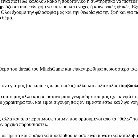
 είναι πιστεύω καθόλου κακό ή πουριτανικό ή συντηρητικό να πιστεύει
πηρεάζεσαι από ενδεχόμενα ταμπού και ενοχές ή κοινωνικές ηθικές. Εξ
λοι έχουμε την φιλοσοφία μας και την θεωρία για την ζωή και για τι
ο θέμα.
 θεμα του thread του MindsGame και επικεντρωθηκα περισσοτερο ισως
 μονο γιατρος (σε καποιες περιπτωσεις) αλλα και πολυ καλος
συμβουλ
ν εαυτο μας αλλα και σε αυτον/η που γνωρισαμε και μας εχει κινησει 
 χαρακτηρα του, και ειμαι σιγουρη πως αν ειμαστε εστω και λιγο νοη
α, αλλα και απο περιπτωσεις τριτων, που ορμουμενοι απο τα "θελω" το
ν αρχικα παρουσιαστει...
 μας πρωτα και φυσικα να προσπαθουμε οσο ειναι δυνατο να καταλαβου