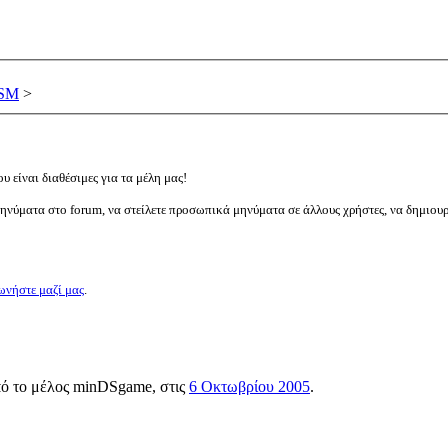
DSM
>
υ είναι διαθέσιμες για τα μέλη μας!
μηνύματα στο forum, να στείλετε προσωπικά μηνύματα σε άλλους χρήστες, να δημιου
ωνήστε μαζί μας
.
πό το μέλος
minDSgame
, στις
6 Οκτωβρίου 2005
.