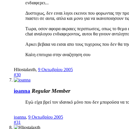
ενδιαφερει...
Δυστυχως, δεν ειναι λιγοι εκεινοι που φορωντας την πρ
πιαστει σε αυτα, απλα και μονο για να ικανοποιησουν τι
Τωρα, οσον αφορα ακραιες περιπτωσεις, οπως το θεμα
chat αναλογου ενδιαφεροντος, αυτοι θα γινουν αντιληπτο
Αρκει βεβαια να εισαι απο τους τυχερους που δεν θα τη
Καλη επιτυχια στην αναζητηση σου
Hliostalaxth
,
9 Οκτωβρίου 2005
#30
ioanna
Regular Member
Εγώ είχα βρεί τον ιδανικό μόνο που δεν μπορούσα να τ
ioanna
,
9 Οκτωβρίου 2005
#31