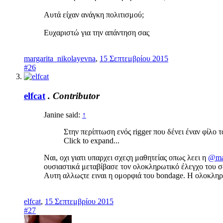
Αυτά είχαν ανάγκη πολιτισμού;
Ευχαριστώ για την απάντηση σας
margarita_nikolayevna
,
15 Σεπτεμβρίου 2015
#26
elfcat
.
Contributor
Janine said:
↑
Στην περίπτωση ενός rigger που δένει έναν φίλο 
Click to expand...
Ναι, οχι γιατι υπαρχει σχεςη μαθητείας οπως λεει η
@mar
ουσιαστικά μεταβίβασε τον ολοκληρωτικό έλεγχο του σώμ
Αυτη αλλωςτε ειναι η ομορφιά του bondage. Η ολοκληρω
elfcat
,
15 Σεπτεμβρίου 2015
#27