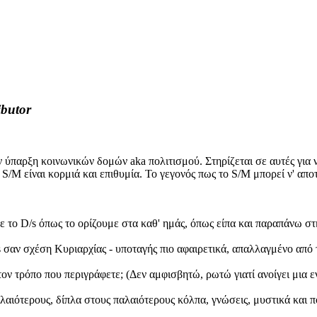
ibutor
ν ύπαρξη κοινωνικών δομών aka πολιτισμού. Στηρίζεται σε αυτές για 
ο S/M είναι κορμιά και επιθυμία. Το γεγονός πως το S/M μπορεί ν' απ
το D/s όπως το ορίζουμε στα καθ' ημάς, όπως είπα και παραπάνω στη
s σαν σχέση Κυριαρχίας - υποταγής πιο αφαιρετικά, απαλλαγμένο απ
τον τρόπο που περιγράφετε; (Δεν αμφισβητώ, ρωτώ γιατί ανοίγει μια
λαιότερους, δίπλα στους παλαιότερους κόλπα, γνώσεις, μυστικά και π