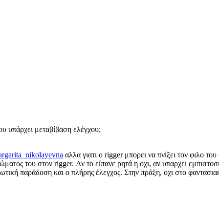
του υπάρχει μεταβίβαση ελέγχου;
garita_nikolayevna
αλλα γιατι ο rigger μπορει να πνίξει τον φιλο το
ατος του στον rigger. Αν το είπανε ρητά η οχι, αν υπαρχει εμπιστοσύ
τική παράδοση και ο πλήρης έλεγχος. Στην πράξη, οχι στο φαντασιακο