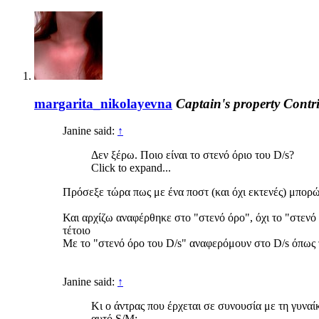
margarita_nikolayevna
Captain's property
Contr
Janine said:
↑
Δεν ξέρω. Ποιο είναι το στενό όριο του D/s?
Click to expand...
Πρόσεξε τώρα πως με ένα ποστ (και όχι εκτενές) μπορ
Και αρχίζω αναφέρθηκε στο "στενό όρο", όχι το "στενό 
τέτοιο
Με το "στενό όρο του D/s" αναφερόμουν στο D/s όπως τ
Janine said:
↑
Κι ο άντρας που έρχεται σε συνουσία με τη γυναίκ
αυτό S/M;