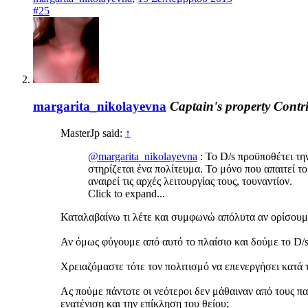
#25
margarita_nikolayevna
Captain's property
Contr
MasterJp said:
↑
@margarita_nikolayevna
: Το D/s προϋποθέτει τη
στηρίζεται ένα πολίτευμα. Το μόνο που απαιτεί τ
αναιρεί τις αρχές λειτουργίας τους, τουναντίον.
Click to expand...
Καταλαβαίνω τι λέτε και συμφωνώ απόλυτα αν ορίσουμε 
Αν όμως φύγουμε από αυτό το πλαίσιο και δούμε το D/
Χρειαζόμαστε τότε τον πολιτισμό να επενεργήσει κατά 
Ας πούμε πάντοτε οι νεότεροι δεν μάθαιναν από τους πα
ενατένιση και την επίκληση του θείου;