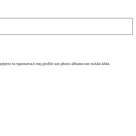
ργήσετε το προσωπικό σας profile και photo albums και πολλά άλλα.