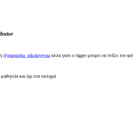
ibutor
 η
@margarita_nikolayevna
αλλα γιατι ο rigger μπορει να πνίξει τον φι
 μαθητεία και όχι στα σκληρά