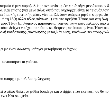
σημαία ή μην πυροβολείτε τον πιανίστα, έστω πάταξον μεν άκουσον δε
α. Και επίσης (για μένα πάλι) αυτό που κυριαρχεί είναι το "εισβάλλον
α διαρκής ερωτική σχέση, γίνεται D/s όταν υπάρχει ρητά η συμφωνία 
μώ τη λέξη αλλά τέλος πάντων ) και στο κρεβάτι Τ/τους και στη ζωή 
μου. Ήταν ξαπλωμένος μπρούμυτα, γυμνός, παντελώς χαλαρός από αυ
άση δείχνει να έχει, σε πόσο εκτεθειμένη κατάσταση είναι. Ήταν στα
πιβολή κατάστασης (συνείδησης μεταξύ άλλων), κανόνων, τελετουργικ
ζει με έναν σαδιστή υπάρχει μεταβίβαση ελέγχου;
ικανοποιήσει τα γούστα.
του υπάρχει μεταβίβαση ελέγχου;
ατί ο φίλος θέλει να μάθει bondage και ο rigger είναι εκείνος που θα
 έχει Κ/υ στοιχεία.