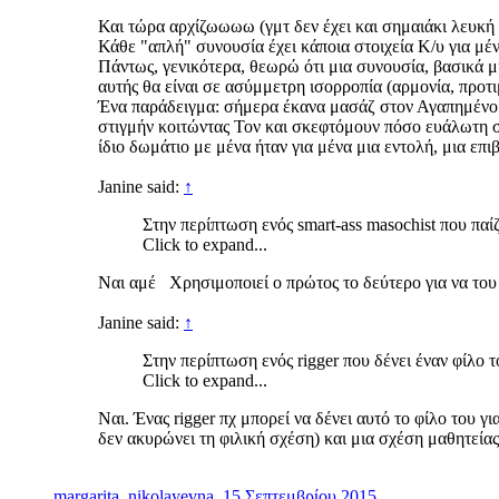
Και τώρα αρχίζωωωω (γμτ δεν έχει και σημαιάκι λευκή 
Κάθε "απλή" συνουσία έχει κάποια στοιχεία Κ/υ για μέν
Πάντως, γενικότερα, θεωρώ ότι μια συνουσία, βασικά μι
αυτής θα είναι σε ασύμμετρη ισορροπία (αρμονία, προτι
Ένα παράδειγμα: σήμερα έκανα μασάζ στον Αγαπημένο 
στιγμήν κοιτώντας Τον και σκεφτόμουν πόσο ευάλωτη στ
ίδιο δωμάτιο με μένα ήταν για μένα μια εντολή, μια ε
Janine said:
↑
Στην περίπτωση ενός smart-ass masochist που παί
Click to expand...
Ναι αμέ Χρησιμοποιεί ο πρώτος το δεύτερο για να του 
Janine said:
↑
Στην περίπτωση ενός rigger που δένει έναν φίλο 
Click to expand...
Ναι. Ένας rigger πχ μπορεί να δένει αυτό το φίλο του γι
δεν ακυρώνει τη φιλική σχέση) και μια σχέση μαθητείας
margarita_nikolayevna
,
15 Σεπτεμβρίου 2015