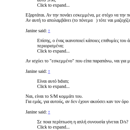
Click to expand...
Εξαρτάται. Αν την πονάει εσκεμμένα, με στόχο να την πο
Αν αυτή το απολαμβάνει (το πόνεμα ) τότε ναι μαζοχίζ
Janine said:
↑
Επίσης, ο ένας ικανοποιεί κάποιες επιθυμίες του
περιορισμένα;
Click to expand...
Αν ισχύει το "εσκεμμένο" που είπα παραπάνω, ναι για
Janine said:
↑
Είναι αυτό bdsm;
Click to expand...
Ναι, είναι το S/M κομμάτι του.
Για εμάς, για αυτούς, αν δεν έχουν ακούσει καν τον όρ
Janine said:
↑
Σε ποια περίπτωση η απλή συνουσία γίνεται D/s?
Click to expand...