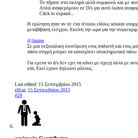
Το πήγατε στα σκληρά αλλά συμφωνώ και με α
Απλά αναφερόμουν σε D/s για αυτό έκανα αναφο
Click to expand...
Η ερώτηση ηταν αν σε ενα τέτοιου είδους session υπαρχ
μεταβίβαση ελέγχου. Εκείνη την ωρα για την συγκεκριμέ
@Janine
Σε μια σεξουαλικη συνεύρεση ενος σαδιστή και ενος μαζ
πάσα στιγμή μπορει να κατισχύσει ολοκληρωτικά πάνω σ
Για εμενα το d/s δεν εχει να κάνει με σχεςη αλλα με α
s/m. Εκεί εχουν δηλώσει ρόλους.
Last edited:
15 Σεπτεμβρίου 2015
elfcat
,
15 Σεπτεμβρίου 2015
#29