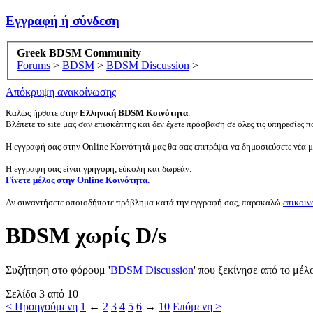
Εγγραφή ή σύνδεση
Greek BDSM Community
Forums
>
BDSM
>
BDSM Discussion
>
Απόκρυψη ανακοίνωσης
Καλώς ήρθατε στην
Ελληνική BDSM Κοινότητα
.
Βλέπετε το site μας σαν επισκέπτης και δεν έχετε πρόσβαση σε όλες τις υπηρεσίες πο
Η εγγραφή σας στην Online Κοινότητά μας θα σας επιτρέψει να δημοσιεύσετε νέα 
Η εγγραφή σας είναι γρήγορη, εύκολη και δωρεάν.
Γίνετε μέλος στην Online Κοινότητα.
Αν συναντήσετε οποιοδήποτε πρόβλημα κατά την εγγραφή σας, παρακαλώ
επικοιν
BDSM χωρίς D/s
Συζήτηση στο φόρουμ '
BDSM Discussion
' που ξεκίνησε από το μέλ
Σελίδα 3 από 10
< Προηγούμενη
1
←
2
3
4
5
6
→
10
Επόμενη >