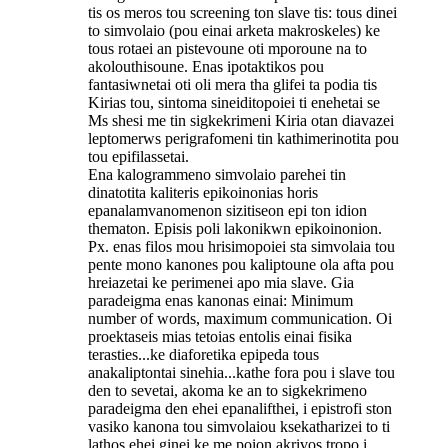
tis os meros tou screening ton slave tis: tous dinei
to simvolaio (pou einai arketa makroskeles) ke
tous rotaei an pistevoune oti mporoune na to
akolouthisoune. Enas ipotaktikos pou
fantasiwnetai oti oli mera tha glifei ta podia tis
Kirias tou, sintoma sineiditopoiei ti enehetai se
Ms shesi me tin sigkekrimeni Kiria otan diavazei
leptomerws perigrafomeni tin kathimerinotita pou
tou epifilassetai.
Ena kalogrammeno simvolaio parehei tin
dinatotita kaliteris epikoinonias horis
epanalamvanomenon sizitiseon epi ton idion
thematon. Episis poli lakonikwn epikoinonion.
Px. enas filos mou hrisimopoiei sta simvolaia tou
pente mono kanones pou kaliptoune ola afta pou
hreiazetai ke perimenei apo mia slave. Gia
paradeigma enas kanonas einai: Minimum
number of words, maximum communication. Oi
proektaseis mias tetoias entolis einai fisika
terasties...ke diaforetika epipeda tous
anakaliptontai sinehia...kathe fora pou i slave tou
den to sevetai, akoma ke an to sigkekrimeno
paradeigma den ehei epanalifthei, i epistrofi ston
vasiko kanona tou simvolaiou ksekatharizei to ti
lathos ehei ginei ke me poion akrivos tropo i