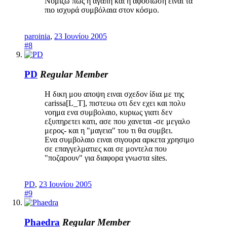
Νομίζω πως η αγάπη και η αφοσίωση είναι τα
πιο ισχυρά συμβόλαια στον κόσμο.
paroinia
,
23 Ιουνίου 2005
#8
PD
Regular Member
Η δικη μου αποψη ειναι σχεδον ίδια με της
carissa[L_T], πιστευω οτι δεν εχει και πολυ
νοημα ενα συμβολαιο, κυριως γιατι δεν
εξυπηρετει κατι, ασε που χανεται -σε μεγαλο
μερος- και η "μαγεια" του τι θα συμβει.
Ενα συμβολαιο ειναι σιγουρα αρκετα χρησιμο
σε επαγγελματιες και σε μοντελα που
"ποζαρουν" για διαφορα γνωστα sites.
PD
,
23 Ιουνίου 2005
#9
Phaedra
Regular Member