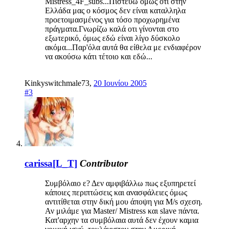
Mistress_4F_subs...Πιστέυω όμως οτι στην
Ελλάδα μας ο κόσμος δεν είναι καταλληλα
προετοιμασμένος για τόσο προχωρημένα
πράγματα.Γνωρίζω καλά οτι γίνονται στο
εξωτερικό, όμως εδώ είναι λίγο δύσκολο
ακόμα...Παρ'όλα αυτά θα είθελα με ενδιαφέρον
να ακούσω κάτι τέτοιο και εδώ...
Kinkyswitchmale73
,
20 Ιουνίου 2005
#3
carissa[L_T]
Contributor
Συμβόλαιο ε? Δεν αμφιβάλλω πως εξυπηρετεί
κάποιες περιπτώσεις και ανασφάλειες όμως
αντιτίθεται στην δική μου άποψη για M/s σχεση.
Αν μιλάμε για Master/ Mistress και slave πάντα.
Κατ'αρχην τα συμβόλαια αυτά δεν έχουν καμια