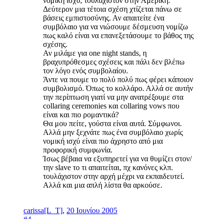
νομική ισχύ, τουλάχιστον στην Αμερική.
Δεύτερον μια τέτοια σχέση χτίζεται πάνω σε
βάσεις εμπιστοσύνης. Αν απαιτείτε ένα
συμβόλαιο για να νιώσουμε δέσμευση νομίζω
πως καλό είναι να επανεξετάσουμε το βάθος της
σχέσης.
Αν μιλάμε για one night stands, η
βραχυπρόθεσμες σχέσεις και πάλι δεν βλέπω
τον λόγο ενός συμβολαίου.
Άντε να πουμε το πολύ πολύ πως φέρει κάποιον
συμβολισμό. Όπως το κολλάρο. Αλλά σε αυτήν
την περίπτωση γιατί να μην ανατρέξουμε στα
collaring ceremonies και collaring vows που
είναι και πιο ρομαντικά?
Θα μου πείτε, γούστα είναι αυτά. Σύμφωνοι.
Αλλά μην ξεχνάτε πως ένα συμβόλαιο χωρίς
νομική ισχύ είναι πιο άχρηστο από μια
προφορική συμφωνία.
Ίσως βέβαια να εξυπηρετεί για να θυμίζει στον/
την slave το τι απαιτείται, πχ κανόνες κλπ.
τουλάχιστον στην αρχή μέχρι να εκπαιδευτεί.
Αλλά και μια απλή λίστα θα αρκούσε.
carissa[L_T]
,
20 Ιουνίου 2005