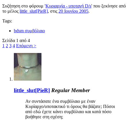
Συζήτηση στο φόρουμ '
Κυριαρχία - υποταγή D/s
' που ξεκίνησε από
το μέλος
little_slut[PieR]
, στις
20 Ιουνίου 2005
.
Tags:
bdsm συμβόλαιο
Σελίδα 1 από 4
1
2
3
4
Επόμενη >
little_slut[PieR]
Regular Member
Αν συντάσατε ένα συμβόλαιο με έναν
Κυρίαρχο/υποτακτικό τι όρους θα βάζατε; Πόσοι
από εδώ έχετε κάνει συμβόλαιο και κατά πόσο
βοήθησε στη σχέση;