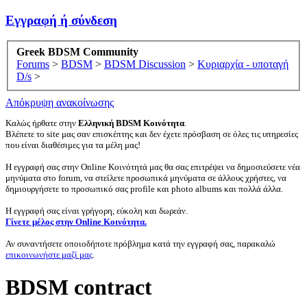
Εγγραφή ή σύνδεση
Greek BDSM Community
Forums
>
BDSM
>
BDSM Discussion
>
Κυριαρχία - υποταγή
D/s
>
Απόκρυψη ανακοίνωσης
Καλώς ήρθατε στην
Ελληνική BDSM Κοινότητα
.
Βλέπετε το site μας σαν επισκέπτης και δεν έχετε πρόσβαση σε όλες τις υπηρεσίες
που είναι διαθέσιμες για τα μέλη μας!
Η εγγραφή σας στην Online Κοινότητά μας θα σας επιτρέψει να δημοσιεύσετε νέα
μηνύματα στο forum, να στείλετε προσωπικά μηνύματα σε άλλους χρήστες, να
δημιουργήσετε το προσωπικό σας profile και photo albums και πολλά άλλα.
Η εγγραφή σας είναι γρήγορη, εύκολη και δωρεάν.
Γίνετε μέλος στην Online Κοινότητα.
Αν συναντήσετε οποιοδήποτε πρόβλημα κατά την εγγραφή σας, παρακαλώ
επικοινωνήστε μαζί μας
.
BDSM contract