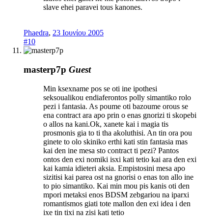
slave ehei paravei tous kanones.
Phaedra
,
23 Ιουνίου 2005
#10
masterp7p
Guest
Min ksexname pos se oti ine ipothesi
seksoualikou endiaferontos polly simantiko rolo
pezi i fantasia. As poume oti bazoume orous se
ena contract ara apo prin o enas gnorizi ti skopebi
o allos na kani.Ok, xanete kai i magia tis
prosmonis gia to ti tha akoluthisi. An tin ora pou
ginete to olo skiniko erthi kati stin fantasia mas
kai den ine mesa sto contract ti pezi? Pantos
ontos den exi nomiki isxi kati tetio kai ara den exi
kai kamia idieteri aksia. Empistosini mesa apo
sizitisi kai parea ost na gnorisi o enas ton allo ine
to pio simantiko. Kai min mou pis kanis oti den
mpori metaksi enos BDSM zebgariou na iparxi
romantismos giati tote mallon den exi idea i den
ixe tin tixi na zisi kati tetio