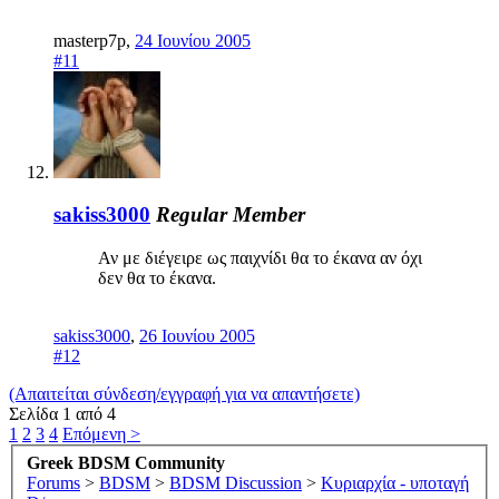
masterp7p
,
24 Ιουνίου 2005
#11
sakiss3000
Regular Member
Αν με διέγειρε ως παιχνίδι θα το έκανα αν όχι
δεν θα το έκανα.
sakiss3000
,
26 Ιουνίου 2005
#12
(Απαιτείται σύνδεση/εγγραφή για να απαντήσετε)
Σελίδα 1 από 4
1
2
3
4
Επόμενη >
Greek BDSM Community
Forums
>
BDSM
>
BDSM Discussion
>
Κυριαρχία - υποταγή