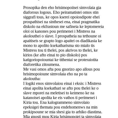
Prosopika den eho hrisimopoiisei simvolaia gia
diaforous logous. Eho peiramatistei omos stin
siggrafi tous, ke opos kserei opoiosdipote ehei
prospathisei na sinthesei ena, einai pragmatika
diskolo na ekfrastoun me safineia ke leptomereia
oloi oi kanones pou perimenei i Mistress na
akolouthei o slave. I prospatheia na tethoune oi
apaitiseis se grapto logo apaitei os diadikasia ke
mono to apolito ksekatharisma sto mialo tis
Mistress tou ti thelei, pos akrivos to thelei, ke
kirios (ke afto einai to pio diskolo) pos
katigoriopoiountai ke tithentai se proteraiotita
diaforetika zitoumena.
Me vasi omos afta pou gnorizo apo allous pou
hrisimopoioune simvolaia eho na po ta
akoloutha:
I logiki enos simvolaiou einai i eksis: i Mistress
einai apolita ksekathari se afto pou thelei ke o
slave mporei na meletisei to keimeno ke na
katanoisei apolita ke eis vathos ti perimenei i
Kiria tou. Ena kalogrammeno simvolaio
epeksigei themata pou endehomenws na min
prokipsoune se mia shesi gia to arhiko diastima.
Mia gnosti mou Kiria hrisimopoiei ta simvolaia