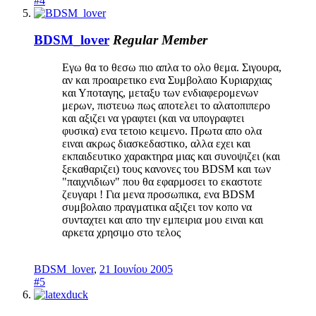
#4
BDSM_lover
Regular Member
Εγω θα το θεσω πιο απλα το ολο θεμα. Σιγουρα,
αν και προαιρετικο ενα Συμβολαιο Κυριαρχιας
και Υποταγης, μεταξυ των ενδιαφερομενων
μερων, πιστευω πως αποτελει το αλατοπιπερο
και αξιζει να γραφτει (και να υπογραφτει
φυσικα) ενα τετοιο κειμενο. Πρωτα απο ολα
ειναι ακρως διασκεδαστικο, αλλα εχει και
εκπαιδευτικο χαρακτηρα μιας και συνοψιζει (και
ξεκαθαριζει) τους κανονες του BDSM και των
"παιχνιδιων" που θα εφαρμοσει το εκαστοτε
ζευγαρι ! Για μενα προσωπικα, ενα BDSM
συμβολαιο πραγματικα αξιζει τον κοπο να
συνταχτει και απο την εμπειρια μου ειναι και
αρκετα χρησιμο στο τελος
BDSM_lover
,
21 Ιουνίου 2005
#5