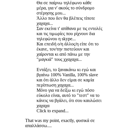
Θα σε παίρνω τηλέφωνο κάθε
μέρα, για ν' ακούς το σύνδρομο
στέρησης μου...
Άλλο που δεν θα βλέπεις τίποτε
χαχαχα...
Σαν εκείνα τ' απίθανα με τις εντολές
και τις τιμωρίες που ρίχνουν δια
τηλεφώνου η skype...
Και επειδή ο/η άλλος/η είπε ότι το
έκανε, τον/την πιστεύουν και
χαίρονται κι από πάνω με την
"μαγκιά" τους χχαχαχα...
Εντάξει, το ξανακάνω κι εγώ και
βγαίνω 100% Vanilla, 100% slave
και ότι άλλο δεν είμαι σε καμία
περίπτωση χαχαχα...
Μόνο για να δείξω κι εγώ πόσο
εύκολο είναι, αυτό το "τεστ" να το
κάνεις να βγάλει, ότι σου καυλώσει
χαχαχα
Click to expand...
That was my point, exactly, φυσικά σε
απαλλάσσω....