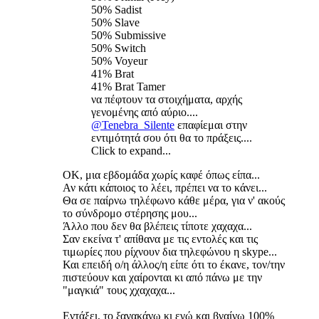
50% Sadist
50% Slave
50% Submissive
50% Switch
50% Voyeur
41% Brat
41% Brat Tamer
να πέφτουν τα στοιχήματα, αρχής
γενομένης από αύριο....
@Tenebra_Silente
επαφίεμαι στην
εντιμότητά σου ότι θα το πράξεις....
Click to expand...
ΟΚ, μια εβδομάδα χωρίς καφέ όπως είπα...
Αν κάτι κάποιος το λέει, πρέπει να το κάνει...
Θα σε παίρνω τηλέφωνο κάθε μέρα, για ν' ακούς
το σύνδρομο στέρησης μου...
Άλλο που δεν θα βλέπεις τίποτε χαχαχα...
Σαν εκείνα τ' απίθανα με τις εντολές και τις
τιμωρίες που ρίχνουν δια τηλεφώνου η skype...
Και επειδή ο/η άλλος/η είπε ότι το έκανε, τον/την
πιστεύουν και χαίρονται κι από πάνω με την
"μαγκιά" τους χχαχαχα...
Εντάξει, το ξανακάνω κι εγώ και βγαίνω 100%