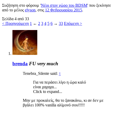
Συζήτηση στο φόρουμ '
Νέοι στον χώρο του BDSM
' που ξεκίνησε
από το μέλος
elyson
, στις
12 Φεβρουαρίου 2015
.
Σελίδα 4 από 33
< Προηγούμενη
1
←
2
3
4
5
6
→
33
Επόμενη >
brenda
FU very much
Tenebra_Silente said:
↑
Για να περάσει λίγο η ώρα καλό
είναι χαχαχα...
Click to expand...
Μην με προκαλείς, θα το ξανακάνω, κι αν δεν με
βγάλει 100% vanilla αλίμονό σου!!!!!