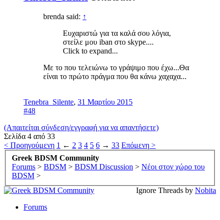
brenda said:
↑
Ευχαριστώ για τα καλά σου λόγια,
στείλε μου iban στο skype....
Click to expand...
Με το που τελειώνω το γράψιμο που έχω...Θα
είναι το πρώτο πράγμα που θα κάνω χαχαχα...
Tenebra_Silente
,
31 Μαρτίου 2015
#48
(Απαιτείται σύνδεση/εγγραφή για να απαντήσετε)
Σελίδα 4 από 33
< Προηγούμενη
1
←
2
3
4
5
6
→
33
Επόμενη >
Greek BDSM Community
Forums
>
BDSM
>
BDSM Discussion
>
Νέοι στον χώρο του
BDSM
>
Ignore Threads by
Nobita
Forums