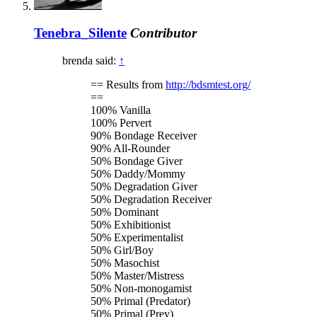
Tenebra_Silente
Contributor
brenda said:
↑
== Results from
http://bdsmtest.org/
==
100% Vanilla
100% Pervert
90% Bondage Receiver
90% All-Rounder
50% Bondage Giver
50% Daddy/Mommy
50% Degradation Giver
50% Degradation Receiver
50% Dominant
50% Exhibitionist
50% Experimentalist
50% Girl/Boy
50% Masochist
50% Master/Mistress
50% Non-monogamist
50% Primal (Predator)
50% Primal (Prey)