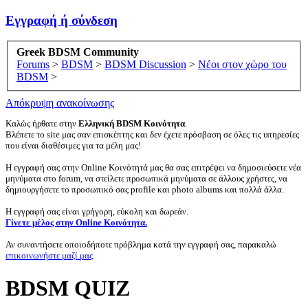
Εγγραφή ή σύνδεση
Greek BDSM Community
Forums
>
BDSM
>
BDSM Discussion
>
Νέοι στον χώρο του
BDSM
>
Απόκρυψη ανακοίνωσης
Καλώς ήρθατε στην
Ελληνική BDSM Κοινότητα
.
Βλέπετε το site μας σαν επισκέπτης και δεν έχετε πρόσβαση σε όλες τις υπηρεσίες
που είναι διαθέσιμες για τα μέλη μας!
Η εγγραφή σας στην Online Κοινότητά μας θα σας επιτρέψει να δημοσιεύσετε νέα
μηνύματα στο forum, να στείλετε προσωπικά μηνύματα σε άλλους χρήστες, να
δημιουργήσετε το προσωπικό σας profile και photo albums και πολλά άλλα.
Η εγγραφή σας είναι γρήγορη, εύκολη και δωρεάν.
Γίνετε μέλος στην Online Κοινότητα.
Αν συναντήσετε οποιοδήποτε πρόβλημα κατά την εγγραφή σας, παρακαλώ
επικοινωνήστε μαζί μας
.
BDSM QUIZ