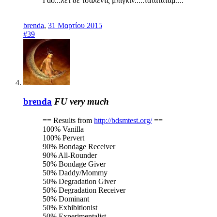
I do...λετ δε τσάλεντζ μπιγκίν.....τατατατάμ....
brenda
,
31 Μαρτίου 2015
#39
brenda
FU very much
== Results from
http://bdsmtest.org/
==
100% Vanilla
100% Pervert
90% Bondage Receiver
90% All-Rounder
50% Bondage Giver
50% Daddy/Mommy
50% Degradation Giver
50% Degradation Receiver
50% Dominant
50% Exhibitionist
50% Experimentalist