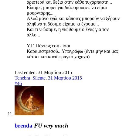
αριστερά και δεξιά στην κάθε τυχάρπαστη...
Είπαμε, μπορεί για διάφορους/ες να είμαι
μουρντάρης...
Αλλά μόνο εγώ και κάποιες μπορούν να ξέρουν
αληθινά τι δέσιμο είχαμε κι έχουμε...
Και τι νιώσαμε, η νιώθουμε ο ένας για τον
άλλο...
Υ.Γ. Πάντως εσύ είσαι
Καραμιστρεσού...Υπογράφω (άντε μην και μας
κάτσει και κανά φράγκο χαχαχα)
Last edited:
31 Μαρτίου 2015
Tenebra_Silente
,
31 Μαρτίου 2015
#46
brenda
FU very much