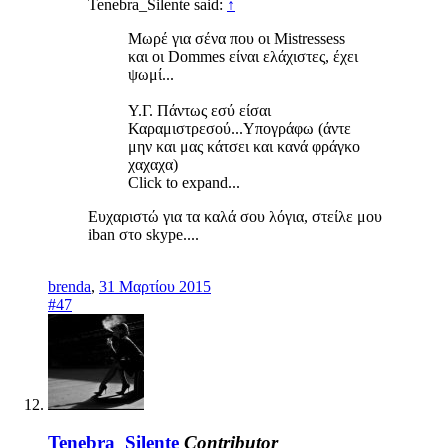
Tenebra_Silente said:
↑
Μωρέ για σένα που οι Mistressess
και οι Dommes είναι ελάχιστες, έχει
ψωμί...
Υ.Γ. Πάντως εσύ είσαι
Καραμιστρεσού...Υπογράφω (άντε
μην και μας κάτσει και κανά φράγκο
χαχαχα)
Click to expand...
Ευχαριστώ για τα καλά σου λόγια, στείλε μου
iban στο skype....
brenda
,
31 Μαρτίου 2015
#47
Tenebra_Silente
Contributor