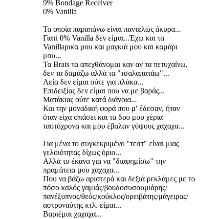
9% Bondage Receiver
0% Vanilla
Τα οποία παραπάνω είναι παντελώς άκυρα...
Γιατί 0% Vanilla δεν είμαι...Έχω και τα
Vanillaρικα μου και μαγκιά μου και καμάρι
μου...
Τα Brats τα απεχθάνομαι καν αν τα πετυχαίνω,
δεν τα δαμάζω αλλά τα "τσαλαπατάω"...
Λεία δεν είμαι ούτε για πλάκα...
Επιδειξίας δεν είμαι που να με βαράς...
Ματάκιας ούτε κατά διάνοια...
Και την μοναδική φορά που μ' έδεσαν, ήταν
όταν είχα σπάσει και τα δυο μου χέρια
ταυτόχρονα και μου έβαλαν γύψους χαχαχα...
Για μένα το συγκεκριμένο "τεστ" είναι μιας
γελοιότητας δίχως όριο...
Αλλά το έκανα για να "διαφημίσω" την
πραμάτεια μου χαχαχα...
Που να βάζω αριστερά και δεξιά ρεκλάμες με το
πόσο καλός γαμιάς/βουδοσυσουμιάρης/
πανέξυπνος/θεός/κούκλος/ορειβάτης/μάγειρας/
αστροναύτης κτλ. είμαι...
Βαριέμαι χαχαχα...