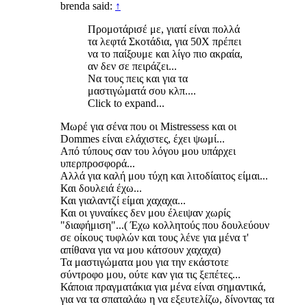
brenda said:
↑
Προμοτάρισέ με, γιατί είναι πολλά
τα λεφτά Σκοτάδια, για 50Χ πρέπει
να το παίξουμε και λίγο πιο ακραία,
αν δεν σε πειράζει...
Να τους πεις και για τα
μαστιγώματά σου κλπ....
Click to expand...
Μωρέ για σένα που οι Mistressess και οι
Dommes είναι ελάχιστες, έχει ψωμί...
Από τύπους σαν του λόγου μου υπάρχει
υπερπροσφορά...
Αλλά για καλή μου τύχη και λιτοδίαιτος είμαι...
Και δουλειά έχω...
Και γιαλαντζί είμαι χαχαχα...
Και οι γυναίκες δεν μου έλειψαν χωρίς
"διαφήμιση"...( Έχω κολλητούς που δουλεύουν
σε οίκους τυφλών και τους λένε για μένα τ'
απίθανα για να μου κάτσουν χαχαχα)
Τα μαστιγώματα μου για την εκάστοτε
σύντροφο μου, ούτε καν για τις ξεπέτες...
Κάποια πραγματάκια για μένα είναι σημαντικά,
για να τα σπαταλάω η να εξευτελίζω, δίνοντας τα